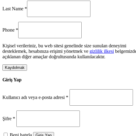
Last Name
*
Phone
*
Kişisel verileriniz, bu web sitesi genelinde size sunulan deneyimi
desteklemek, hesabınıza erişimi yönetmek ve
gizlilik ilkesi
belgemizd
açıklanan diğer amaçlar doğrultusunda kullanılacaktır.
Kaydolmak
Giriş Yap
Kullanıcı adı veya e-posta adresi
*
Şifre
*
Beni hatırla
Giriş Yap