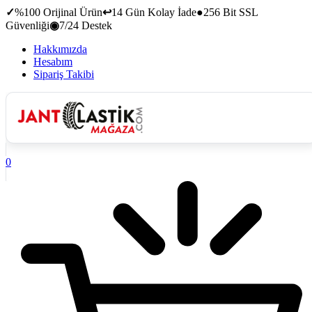
✓
%100 Orijinal Ürün
↩
14 Gün Kolay İade
●
256 Bit SSL
Güvenliği
◉
7/24 Destek
Hakkımızda
Hesabım
Sipariş Takibi
0