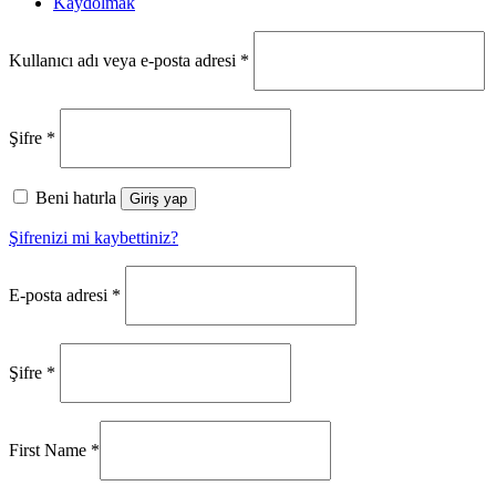
Kaydolmak
Gerekli
Kullanıcı adı veya e-posta adresi
*
Gerekli
Şifre
*
Beni hatırla
Giriş yap
Şifrenizi mi kaybettiniz?
Gerekli
E-posta adresi
*
Gerekli
Şifre
*
First Name
*