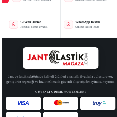
Güvenli Ödeme
WhatsApp Destek
Korumalı ödeme altyapısı
Çalışma saatleri içinde
Jant ve lastik sektöründe kaliteli ürünleri avantajlı fiyatlarla buluşturuyor;
geniş ürün seçeneği ve hızlı teslimatla güvenli alışveriş deneyimi sunuyoruz.
GÜVENLI ÖDEME YÖNTEMLERI
VISA
troy
mastercard