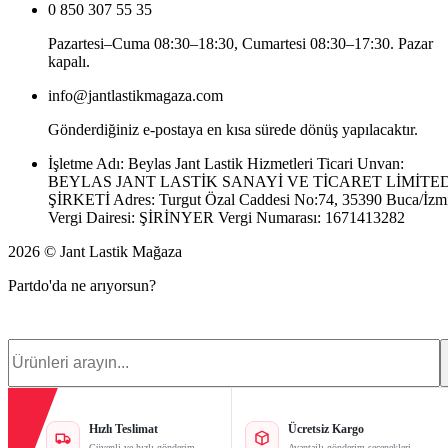
0 850 307 55 35
Pazartesi–Cuma 08:30–18:30, Cumartesi 08:30–17:30. Pazar
kapalı.
info@jantlastikmagaza.com
Gönderdiğiniz e-postaya en kısa sürede dönüş yapılacaktır.
İşletme Adı: Beylas Jant Lastik Hizmetleri Ticari Unvan:
BEYLAS JANT LASTİK SANAYİ VE TİCARET LİMİTE
ŞİRKETİ Adres: Turgut Özal Caddesi No:74, 35390 Buca/İzm
Vergi Dairesi: ŞİRİNYER Vergi Numarası: 1671413282
2026 © Jant Lastik Mağaza
Partdo'da ne arıyorsun?
Hızlı Teslimat
Ücretsiz Kargo
Güvenli ve hızlı gönderim
Avantajlı gönderim seçenekleri