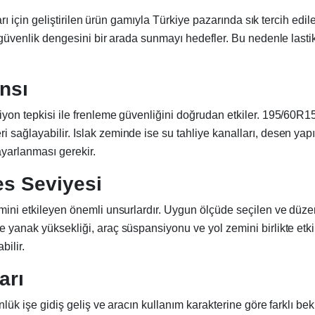
çları için geliştirilen ürün gamıyla Türkiye pazarında sık tercih e
 ve güvenlik dengesini bir arada sunmayı hedefler. Bu nedenle la
nsı
ksiyon tepkisi ile frenleme güvenliğini doğrudan etkiler. 195/60
ri sağlayabilir. Islak zeminde ise su tahliye kanalları, desen 
ayarlanması gerekir.
es Seviyesi
imini etkileyen önemli unsurlardır. Uygun ölçüde seçilen ve düzenl
e yanak yüksekliği, araç süspansiyonu ve yol zemini birlikte etki
ilir.
arı
ünlük işe gidiş geliş ve aracın kullanım karakterine göre farklı be