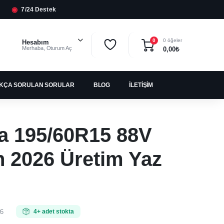
◉
7/24 Destek
0 öğeler
0
Hesabım
Merhaba, Oturum Aç
0,00
₺
IKÇA SORULAN SORULAR
BLOG
İLETIŞIM
a 195/60R15 88V
 2026 Üretim Yaz
26
4+ adet stokta