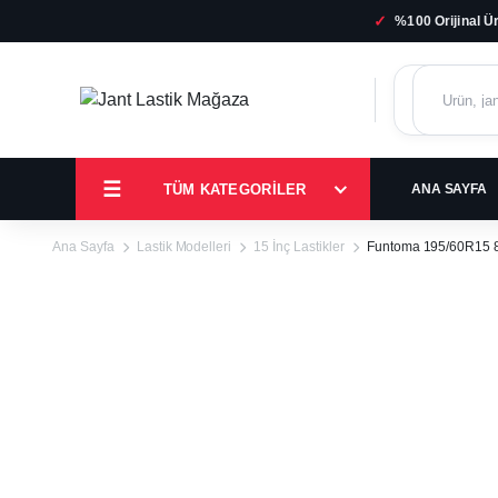
✓
%100 Orijinal Ü
TÜM KATEGORILER
ANA SAYFA
Ana Sayfa
Lastik Modelleri
15 İnç Lastikler
Funtoma 195/60R15 8