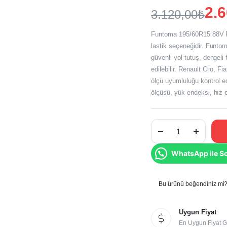
2.
3.120,00
₺
Orijinal
Şu
Funtoma 195/60R15 88V R
fiyat:
andaki
lastik seçeneğidir. Funto
güvenli yol tutuş, dengeli
fiyat:
3.120,00₺.
edilebilir. Renault Clio, 
2.600,00₺.
ölçü uyumluluğu kontrol ed
ölçüsü, yük endeksi, hız e
Funtoma
195/60R15
88V
Roadfun
WhatsApp ile S
2026
Üretim
Yaz
Lastiği
miktar
Bu ürünü beğendiniz mi? 
Uygun Fiyat
En Uygun Fiyat G