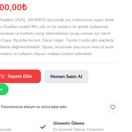
600,00
₺
oadfun (2026), 195/60R15 ölçüsünde yaz kullanımına uygun binek
ma Roadfun modeli 88V yük ve hız endeksi ile günlük kullanımda
 frenleme ve konforlu sürüş beklentilerine cevap vermek için tercih
Fiat Egea, Hyundai Accent, Dacia Logan, Toyota Corolla gibi araçlarda
ilerek değerlendirilebilir. Sipariş öncesinde aracınızın mevcut lastik
ndeksi ve kullanım ihtiyacı mutlaka kontrol edilmelidir.
Sepete Ekle
Hemen Satın Al
or
Favorilerinize ekleyin ve ürünü takip edin.
Güvenilir Ödeme
arantisi
En Güvenilir Ödeme Yöntemleri