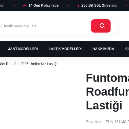
↩
●
rün
14 Gün Kolay İade
256 Bit SSL Güvenliği
JANT MODELLERI
LASTIK MODELLERI
HAKKIMIZDA
S
8V Roadfun 2026 Üretim Yaz Lastiği
Funtom
Roadfun
Lastiği
Stok Kodu:
FUN-151140-