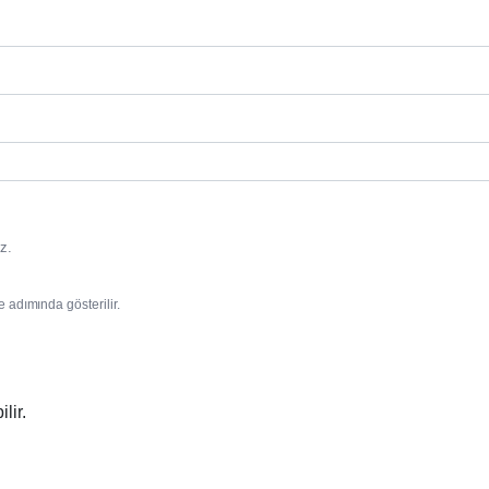
z.
e adımında gösterilir.
lir.