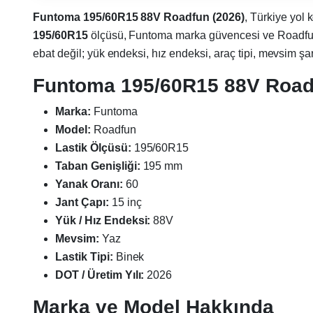
Funtoma 195/60R15 88V Roadfun (2026)
, Türkiye yol 
195/60R15
ölçüsü, Funtoma marka güvencesi ve Roadfun m
ebat değil; yük endeksi, hız endeksi, araç tipi, mevsim şartl
Funtoma 195/60R15 88V Roadfu
Marka:
Funtoma
Model:
Roadfun
Lastik Ölçüsü:
195/60R15
Taban Genişliği:
195 mm
Yanak Oranı:
60
Jant Çapı:
15 inç
Yük / Hız Endeksi:
88V
Mevsim:
Yaz
Lastik Tipi:
Binek
DOT / Üretim Yılı:
2026
Marka ve Model Hakkında