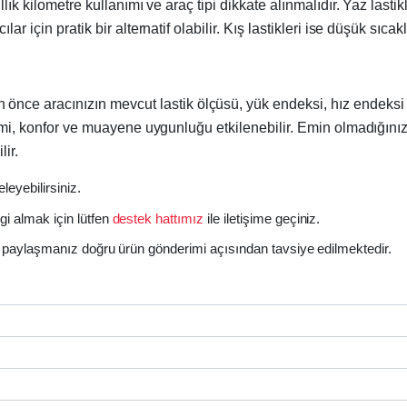
ıllık kilometre kullanımı ve araç tipi dikkate alınmalıdır. Yaz la
r için pratik bir alternatif olabilir. Kış lastikleri ise düşük sıca
önce aracınızın mevcut lastik ölçüsü, yük endeksi, hız endeksi ve
timi, konfor ve muayene uygunluğu etkilenebilir. Emin olmadığını
ir.
eleyebilirsiniz.
gi almak için lütfen
destek hattımız
ile iletişime geçiniz.
izi paylaşmanız doğru ürün gönderimi açısından tavsiye edilmektedir.