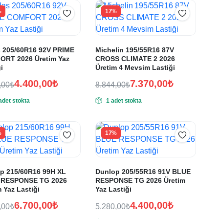
%
17%
s 205/60R16 92V PRIME
Michelin 195/55R16 87V
RT 2026 Üretim Yaz
CROSS CLIMATE 2 2026
i
Üretim 4 Mevsim Lastiği
4.400,00
₺
7.370,00
₺
,00
₺
8.844,00
₺
nal
Orijinal
Şu
adet stokta
1 adet stokta
:
ki
fiyat:
andaki
:
fiyat:
0,00₺.
8.844,00₺.
0,00₺.
7.370,00₺.
%
17%
p 215/60R16 99H XL
Dunlop 205/55R16 91V BLUE
 RESPONSE TG 2026
RESPONSE TG 2026 Üretim
 Yaz Lastiği
Yaz Lastiği
6.700,00
₺
4.400,00
₺
,00
₺
5.280,00
₺
nal
Orijinal
Şu