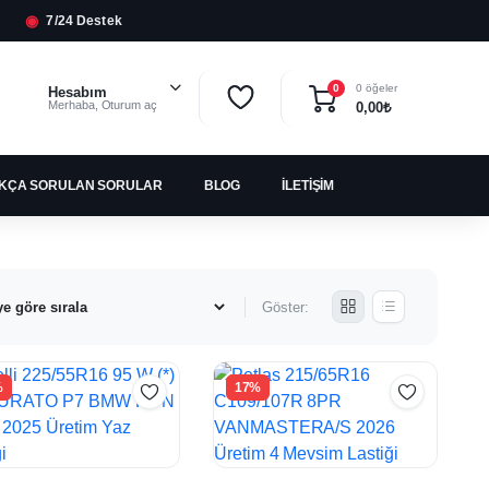
◉
7/24 Destek
0 öğeler
0
Hesabım
Merhaba, Oturum aç
0,00
₺
IKÇA SORULAN SORULAR
BLOG
İLETIŞIM
Göster:
%
17%