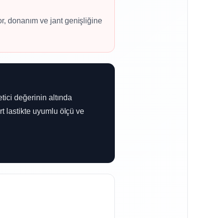
or, donanım ve jant genişliğine
tici değerinin altında
rt lastikte uyumlu ölçü ve