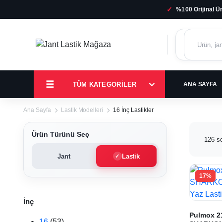
✓
%100 Orijinal Ü
TÜM KATEGORILER
ANA SAYFA
Ana Sayfa
Lastik Modelleri
16 İnç Lastikler
Ürün Türünü Seç
126 so
Jant
Lastik
16
17%
İnç
İnç
Last
Pulmox 2
16
(53)