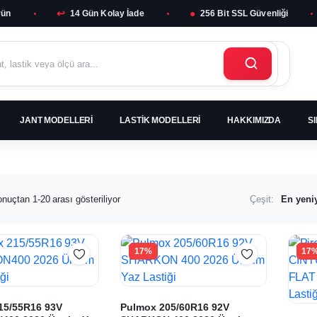
↩
●
rün
14 Gün Kolay İade
256 Bit SSL Güvenliği
JANT MODELLERI
LASTIK MODELLERI
HAKKIMIZDA
S
En
nuçtan 1-20 arası gösteriliyor
Çeşit:
yeniye
göre
sıralandı
17%
17
ikler
15/55R16 93V
Pulmox 205/60R16 92V