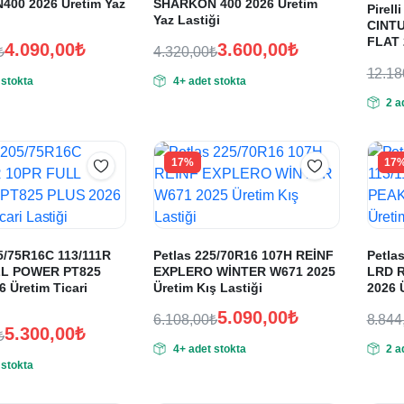
00 2026 Üretim Yaz
SHARKON 400 2026 Üretim
leri
Pirell
Yaz Lastiği
CINT
FLAT 
4.090,00
₺
3.600,00
₺
₺
4.320,00
₺
Orijinal
Şu
12.18
 stokta
4+ adet stokta
fiyat:
andaki
Oriji
Şu
2 a
fiyat:
fiyat
anda
0₺.
4.320,00₺.
fiyat
0₺.
3.600,00₺.
12.1
10.1
17%
17
5/75R16C 113/111R
Petlas 225/70R16 107H REİNF
Petla
LL POWER PT825
EXPLERO WİNTER W671 2025
LRD 
 Üretim Ticari
Üretim Kış Lastiği
2026 Ü
5.090,00
₺
6.108,00
₺
8.844
5.300,00
₺
Orijinal
Şu
Oriji
Şu
₺
4+ adet stokta
2 a
fiyat:
andaki
fiyat
anda
 stokta
fiyat:
fiyat
6.108,00₺.
8.84
0₺.
5.090,00₺.
7.37