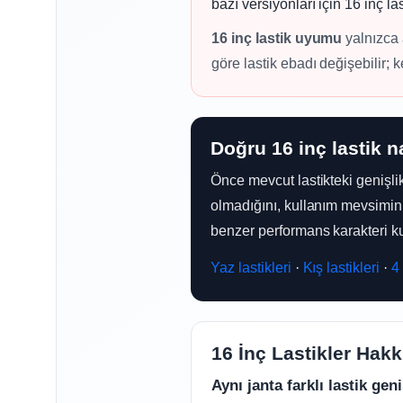
bazı versiyonları için 16 inç la
16 inç lastik uyumu
yalnızca 
göre lastik ebadı değişebilir; k
Doğru 16 inç lastik na
Önce mevcut lastikteki genişli
olmadığını, kullanım mevsimini 
benzer performans karakteri k
Yaz lastikleri
·
Kış lastikleri
·
4
16 İnç Lastikler Hakk
Aynı janta farklı lastik geni