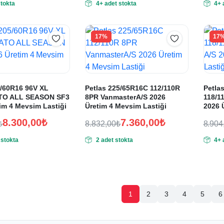
stokta
4+ adet stokta
4+ 
fiyat:
andaki
fiyat
anda
fiyat:
fiyat
00₺.
4.812,00₺.
8.04
0₺.
4.010,00₺.
6.70
17%
17
05/60R16 96V XL
Petlas 225/65R16C 112/110R
Petla
TO ALL SEASON SF3
8PR VanmasterA/S 2026
118/1
im 4 Mevsim Lastiği
Üretim 4 Mevsim Lastiği
2026 
8.300,00
₺
7.360,00
₺
₺
8.832,00
₺
8.904
Orijinal
Şu
Oriji
Şu
 stokta
2 adet stokta
4+ 
fiyat:
andaki
fiyat
anda
fiyat:
fiyat
0₺.
8.832,00₺.
8.90
0₺.
7.360,00₺.
7.42
1
2
3
4
5
6