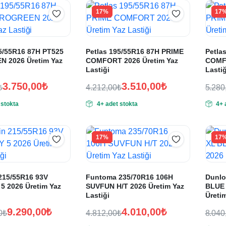
0₺.
17%
17
95/55R16 87H PT525
Petlas 195/55R16 87H PRIME
Petla
 2026 Üretim Yaz
COMFORT 2026 Üretim Yaz
COMFO
Lastiği
Lastiğ
3.750,00
₺
3.510,00
₺
₺
4.212,00
₺
5.280
Orijinal
Şu
Oriji
Şu
 stokta
4+ adet stokta
4+ 
fiyat:
andaki
fiyat
anda
fiyat:
fiyat
0₺.
4.212,00₺.
5.28
0₺.
3.510,00₺.
4.40
17%
17
215/55R16 93V
Funtoma 235/70R16 106H
Dunlo
5 2026 Üretim Yaz
SUVFUN H/T 2026 Üretim Yaz
BLUE
Lastiği
Üretim
9.290,00
₺
4.010,00
₺
0
₺
4.812,00
₺
8.040
Orijinal
Şu
Oriji
Şu