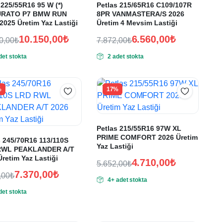
i 225/55R16 95 W (*)
Petlas 215/65R16 C109/107R
URATO P7 BMW RUN
8PR VANMASTERA/S 2026
2025 Üretim Yaz Lastiği
Üretim 4 Mevsim Lastiği
10.150,00
₺
6.560,00
₺
0,00
₺
7.872,00
₺
nal
Orijinal
Şu
det stokta
2 adet stokta
:
ki
fiyat:
andaki
:
fiyat:
80,00₺.
7.872,00₺.
50,00₺.
6.560,00₺.
%
17%
Petlas 215/55R16 97W XL
PRIME COMFORT 2026 Üretim
s 245/70R16 113/110S
Yaz Lastiği
RWL PEAKLANDER A/T
retim Yaz Lastiği
4.710,00
₺
5.652,00
₺
Orijinal
Şu
7.370,00
₺
,00
₺
4+ adet stokta
fiyat:
andaki
nal
det stokta
fiyat:
:
ki
5.652,00₺.
:
4.710,00₺.
4,00₺.
0,00₺.