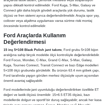
araçlarda lastik tabanı, çamurluk mesafesi veya süspansiyon
yapısı dikkatli kontrol edilmelidir. Ford Kuga, S-Max, Galaxy ve
Connect gibi daha büyük gövdeli araçlarda yük durumu, lastik
ölçüsü ve fren sistemi ayrıca değerlendirilmelidir. Araçta spor yay,
coilover veya alçaltma uygulaması varsa sürtme riski montaj
öncesinde kontrol edilmelidir.
Ford Araçlarda Kullanım
Değerlendirmesi
15 inç 5×108 Black Polish jant takımı
, Ford grubu 5×108 bijon
aralığına sahip birçok modelde ölçü kontrolüyle değerlendirilebilir.
Ford Focus, Mondeo, C-Max, Grand C-Max, S-Max, Galaxy,
Kuga, Tourneo Connect, Transit Connect ve bazı Edge modelleri
5×108 ölçü grubunda görülebilir. Bu ürünün 63.4 mm göbek çapı,
Ford tarafında yaygın görülen merkez ölçüsüyle uyum açısından
önemli avantaj sağlayabilir.
Ford modellerinde jant uyumluluğu değerlendirilirken özellikle ET
değeri ve lastik ölçüsü önemlidir. 15×6.5 ET35 ölçüsü, bazı
modellerde dolgun ve sportif bir duruş sağlayabilir; ancak her kasa