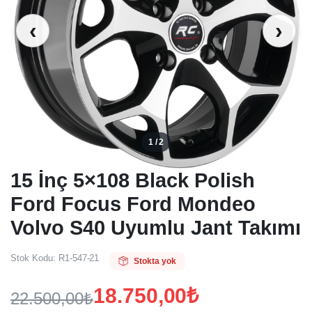
‹
›
1 / 2
15 İnç 5×108 Black Polish
Ford Focus Ford Mondeo
Volvo S40 Uyumlu Jant Takımı
Stok Kodu:
R1-547-21
Stokta yok
18.750,00
₺
22.500,00
₺