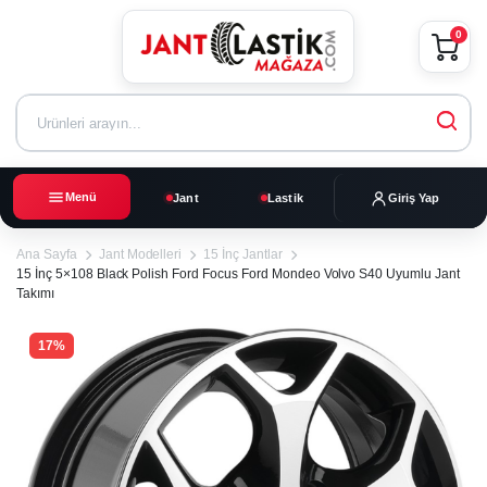
0
Menü
Jant
Lastik
Giriş Yap
Ana Sayfa
Jant Modelleri
15 İnç Jantlar
15 İnç 5×108 Black Polish Ford Focus Ford Mondeo Volvo S40 Uyumlu Jant
Takımı
17%