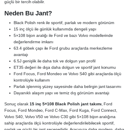
güçlü bir tercih olabilir.
Neden Bu Jant?
Black Polish renk ile sportif, parlak ve modern görünüm
15 inç ölçü ile günlük kullanımda dengeli yapı
5×108 bijon aralığı ile Ford ve bazı Volvo modellerinde
değerlendirme imkanı
63.4 göbek çapı ile Ford grubu araçlarda merkezleme
avantajı
6.5J genişlik ile daha tok ve dolgun yan profil
ET35 değeri ile dışa daha dolgun ve sportif jant konumu
Ford Focus, Ford Mondeo ve Volvo S40 gibi araçlarda ölçü
kontrolüyle kullanım
Parlak işlenmiş yüzey sayesinde daha belirgin jant tasarımı
Dayanıklı alaşım yapı ve temiz dış görünüm avantajı
Sonuç olarak
15 inç 5×108 Black Polish jant takımı
, Ford
Focus, Ford Mondeo, Ford C-Max, Ford Kuga, Ford Connect,
Volvo S40, Volvo V50 ve Volvo C30 gibi 5×108 bijon aralığına
sahip araçlarda ölçü kontrolüyle değerlendirilebilecek sportif,
parlak ve güçlü bir jant seçeneğidir. Aracınıza daha modern, daha