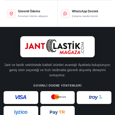
Güvenli Ödeme
WhatsApp Destek
Korumalı ödeme altyapısı
Çalışma saatleri içinde
Jant ve lastik sektöründe kaliteli ürünleri avantajlı fiyatlarla buluşturuyor;
geniş ürün seçeneği ve hızlı teslimatla güvenli alışveriş deneyimi
sunuyoruz.
GÜVENLI ÖDEME YÖNTEMLERI
VISA
troy
mastercard
iyzico
Pay
TR