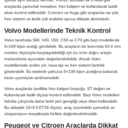
tipinde aynı sonucu vermez. Focus, Mondeo ve C-Max gibi
araçlarda çamurluk mesafesi, fren kaliperi ve kullanılacak lastik
ebatı kontrol edilmelidir. Connect ve Kuga gibi araçlarda ise yük,
fren sistemi ve lastik yük endeksi ayrıca dikkate alınmalıdır.
Volvo Modellerinde Teknik Kontrol
Volvo tarafında S40, V40, V50, C30 ve C70 gibi bazı modellerde
5×108 bijon aralığı görülebilir. Bu araçların bir kısmında 63.4 mm
merkez ölçüsüyle karşılaşılabildiği için bu ürün doğru araçta
merkezleme açısından değerlendirilebilir. Ancak Volvo
modellerinde üretim yılı, kasa tipi ve fren sistemi farklılık
gösterebilir. Bu nedenle yalnızca 5×108 bijon aralığına bakarak
kesin uyumluluk verilmemelidir.
Volvo araçlarda özellikle fren kaliperi boşluğu, ET değeri ve
kullanılacak lastik ölçüsü kontrol edilmelidir. Bazı Volvo modelleri
fabrika çıkışında daha farklı jant genişliği veya ofset kullanabilir.
Bu sebeple 15×6.5 ET35 ölçüsü, araç üzerindeki çamurluk ve
süspansiyon mesafesiyle birlikte değerlendirilmelidir.
Peugeot ve Citroen Araçlarda Dikkat