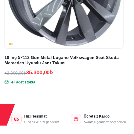
19 İnç 5×112 Gun Metal Lugano Volkswagen Seat Skoda
Mercedes Uyumlu Jant Takımı
35.300,00
₺
42.360,00
₺
Orijinal
Şu
4+ adet stokta
fiyat:
andaki
fiyat:
42.360,00₺.
35.300,00₺.
Hızlı Teslimat
Ücretsiz Kargo
Güvenli ve hızlı gönderim
Avantajlı gönderim seçenekleri