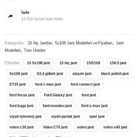
İade
14 Gün İçinde İade Hakkı
,
,
Kategoriler:
15 İnç Jantlar
5x108 Jant Modelleri ve Fiyatları
Jant
,
Modelleri
Tüm Ürünler
Etiketler:
15 5x108 jant
15 inç jant
15/5108
156.5 jant
5x108 jant
63.4 göbek jant
alaşım jant
black polish jant
ET35 jant
ford c-max jant
ford connect jant
ford focus jant
Ford Galaxy jant
ford jant
ford kuga jant
ford mondeo jant
ford s-max jant
siyah işlenmiş jant
siyah parlak jant
spor jant
volvo c30 jant
Volvo C70 jant
volvo jant
volvo s40 jant