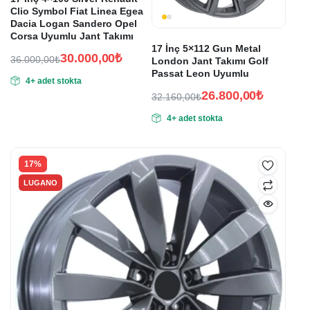
Clio Symbol Fiat Linea Egea
Dacia Logan Sandero Opel
Corsa Uyumlu Jant Takımı
17 İnç 5×112 Gun Metal
30.000,00
₺
36.000,00
₺
London Jant Takımı Golf
Orijinal
Şu
Passat Leon Uyumlu
4+ adet stokta
fiyat:
andaki
26.800,00
₺
32.160,00
₺
fiyat:
36.000,00₺.
Orijinal
Şu
30.000,00₺.
4+ adet stokta
fiyat:
andaki
fiyat:
32.160,00₺.
26.800,00₺.
17%
LUGANO