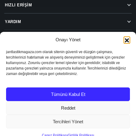
HIZLI ERIŞIM
YARDIM
Onayı Yönet
Beylas Jant Lastik Hizmetleri
jantlastikmagaza.com olarak sitenin güvenli ve düzgün çalışması,
Beylas Jant Lastik Sanayi ve Ticaret Limited Şirketi
tercihlerinizi hatırlamak ve alışveriş deneyiminizi geliştirmek için çerezler
Turgut Özal Caddesi No:74, 35390 Buca/İzmir
kullanıyoruz. Zorunlu çerezler temel işlevler için gereklidir; istatistik ve
VD: Şirinyer
pazarlama çerezleri yalnızca onayınızla kullanılır. Tercihlerinizi dilediğiniz
VN: 1671413282
zaman değiştirebilir veya geri çekebilirsiniz.
2026 © Jant Lastik Mağaza
Tümünü Kabul Et
KVKK ve Gizlilik
Şartlar ve Koşullar
İptal & İade
Reddet
Tercihleri Yönet
Çerez Politikası
Gizlilik Politikası