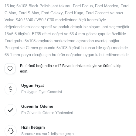
Orijinal
Şu
15 inç 5×108 Black Polish jant takımı, Ford Focus, Ford Mondeo, Ford
fiyat:
andaki
C-Max, Ford S-Max, Ford Galaxy, Ford Kuga, Ford Connect ve bazı
Volvo S40 / V40 / V50 / C30 modellerinde ölçü kontrolüyle
fiyat:
22.500,00₺.
değerlendirilebilecek sportif ve parlak detaylı bir alaşım jant seçeneğidir.
18.750,00₺.
15×6.5 ölçüsü, ET35 ofset değeri ve 63.4 mm göbek çapı ile özellikle
Ford grubu 5×108 araçlarda merkezleme açısından avantaj sağlar.
Peugeot ve Citroen grubunda 5×108 ölçüsü bulunsa bile çoğu modelde
65.1 mm porya olduğu için bu ürün doğrudan uygun kabul edilmemelidir.
Bu ürünü beğendiniz mi? Favorilerinize ekleyin ve ürünü takip
edin.
Uygun Fiyat
En Uygun Fiyat Garantisi
Güvenilir Ödeme
En Güvenilir Ödeme Yöntemleri
Hızlı İletişim
Sorunuz mu var? İletişime geçin.