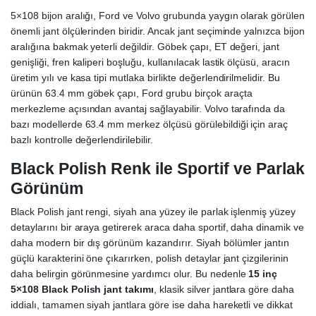
5×108 bijon aralığı, Ford ve Volvo grubunda yaygın olarak görülen
önemli jant ölçülerinden biridir. Ancak jant seçiminde yalnızca bijon
aralığına bakmak yeterli değildir. Göbek çapı, ET değeri, jant
genişliği, fren kaliperi boşluğu, kullanılacak lastik ölçüsü, aracın
üretim yılı ve kasa tipi mutlaka birlikte değerlendirilmelidir. Bu
ürünün 63.4 mm göbek çapı, Ford grubu birçok araçta
merkezleme açısından avantaj sağlayabilir. Volvo tarafında da
bazı modellerde 63.4 mm merkez ölçüsü görülebildiği için araç
bazlı kontrolle değerlendirilebilir.
Black Polish Renk ile Sportif ve Parlak
Görünüm
Black Polish jant rengi, siyah ana yüzey ile parlak işlenmiş yüzey
detaylarını bir araya getirerek araca daha sportif, daha dinamik ve
daha modern bir dış görünüm kazandırır. Siyah bölümler jantın
güçlü karakterini öne çıkarırken, polish detaylar jant çizgilerinin
daha belirgin görünmesine yardımcı olur. Bu nedenle
15 inç
5×108 Black Polish jant takımı
, klasik silver jantlara göre daha
iddialı, tamamen siyah jantlara göre ise daha hareketli ve dikkat