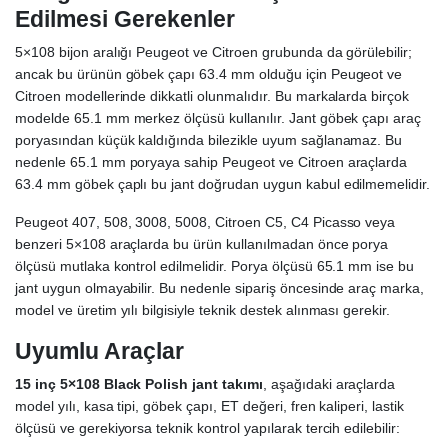
Edilmesi Gerekenler
5×108 bijon aralığı Peugeot ve Citroen grubunda da görülebilir;
ancak bu ürünün göbek çapı 63.4 mm olduğu için Peugeot ve
Citroen modellerinde dikkatli olunmalıdır. Bu markalarda birçok
modelde 65.1 mm merkez ölçüsü kullanılır. Jant göbek çapı araç
poryasından küçük kaldığında bilezikle uyum sağlanamaz. Bu
nedenle 65.1 mm poryaya sahip Peugeot ve Citroen araçlarda
63.4 mm göbek çaplı bu jant doğrudan uygun kabul edilmemelidir.
Peugeot 407, 508, 3008, 5008, Citroen C5, C4 Picasso veya
benzeri 5×108 araçlarda bu ürün kullanılmadan önce porya
ölçüsü mutlaka kontrol edilmelidir. Porya ölçüsü 65.1 mm ise bu
jant uygun olmayabilir. Bu nedenle sipariş öncesinde araç marka,
model ve üretim yılı bilgisiyle teknik destek alınması gerekir.
Uyumlu Araçlar
15 inç 5×108 Black Polish jant takımı
, aşağıdaki araçlarda
model yılı, kasa tipi, göbek çapı, ET değeri, fren kaliperi, lastik
ölçüsü ve gerekiyorsa teknik kontrol yapılarak tercih edilebilir: