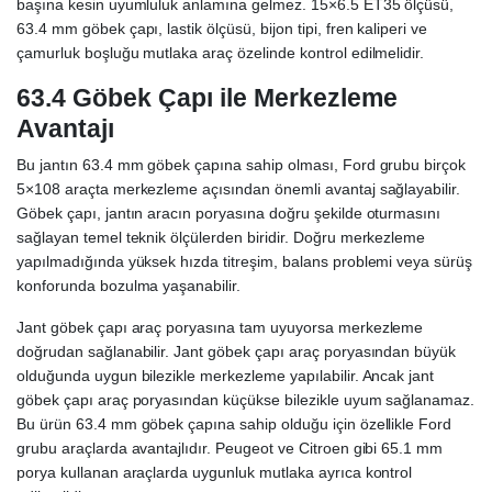
başına kesin uyumluluk anlamına gelmez. 15×6.5 ET35 ölçüsü,
63.4 mm göbek çapı, lastik ölçüsü, bijon tipi, fren kaliperi ve
çamurluk boşluğu mutlaka araç özelinde kontrol edilmelidir.
63.4 Göbek Çapı ile Merkezleme
Avantajı
Bu jantın 63.4 mm göbek çapına sahip olması, Ford grubu birçok
5×108 araçta merkezleme açısından önemli avantaj sağlayabilir.
Göbek çapı, jantın aracın poryasına doğru şekilde oturmasını
sağlayan temel teknik ölçülerden biridir. Doğru merkezleme
yapılmadığında yüksek hızda titreşim, balans problemi veya sürüş
konforunda bozulma yaşanabilir.
Jant göbek çapı araç poryasına tam uyuyorsa merkezleme
doğrudan sağlanabilir. Jant göbek çapı araç poryasından büyük
olduğunda uygun bilezikle merkezleme yapılabilir. Ancak jant
göbek çapı araç poryasından küçükse bilezikle uyum sağlanamaz.
Bu ürün 63.4 mm göbek çapına sahip olduğu için özellikle Ford
grubu araçlarda avantajlıdır. Peugeot ve Citroen gibi 65.1 mm
porya kullanan araçlarda uygunluk mutlaka ayrıca kontrol