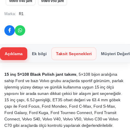
Volvo V40 jant
volvo v50 jant
Marka:
R1
Açıklama
Ek bilgi
Taksit Seçenekleri
Müşteri Değerl
15 inç 5×108 Black Polish jant takımı
, 5×108 bijon aralığına
sahip Ford ve bazı Volvo grubu araçlarda sportif görünüm, parlak
işlenmiş yüzey detayı ve günlük kullanıma uygun 15 inç ölçü
yapısını bir arada sunan dikkat çekici bir alaşım jant seçeneğidir.
15 inç çapı, 6.5J genişliği, ET35 ofset değeri ve 63.4 mm göbek
çapı ile Ford Focus, Ford Mondeo, Ford C-Max, Ford S-Max,
Ford Galaxy, Ford Kuga, Ford Tourneo Connect, Ford Transit
Connect, Volvo S40, Volvo V40, Volvo V50, Volvo C30 ve Volvo
C70 gibi araçlarda ölçü kontrolü yapılarak değerlendirilebilir.