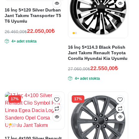
16 İnç 5×120 Silver Durban
Jant Takımı Transporter T5
T6 Uyumlu
22.050,00
₺
26.460,00
₺
Orijinal
Şu
4+ adet stokta
fiyat:
andaki
16 İnç 5×114.3 Black Polish
fiyat:
26.460,00₺.
Jant Takımı Renault Toyota
22.050,00₺.
Corolla Hyundai Kia Uyumlu
22.550,00
₺
27.060,00
₺
Orijinal
Şu
4+ adet stokta
fiyat:
andaki
fiyat:
27.060,00₺.
22.550,00₺.
17%
17%
17 İnç 4×100 Silver Renault