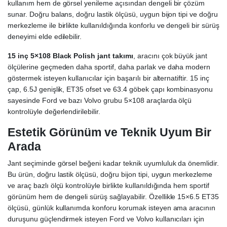
kullanım hem de görsel yenileme açısından dengeli bir çözüm
sunar. Doğru balans, doğru lastik ölçüsü, uygun bijon tipi ve doğru
merkezleme ile birlikte kullanıldığında konforlu ve dengeli bir sürüş
deneyimi elde edilebilir.
15 inç 5×108 Black Polish jant takımı
, aracını çok büyük jant
ölçülerine geçmeden daha sportif, daha parlak ve daha modern
göstermek isteyen kullanıcılar için başarılı bir alternatiftir. 15 inç
çap, 6.5J genişlik, ET35 ofset ve 63.4 göbek çapı kombinasyonu
sayesinde Ford ve bazı Volvo grubu 5×108 araçlarda ölçü
kontrolüyle değerlendirilebilir.
Estetik Görünüm ve Teknik Uyum Bir
Arada
Jant seçiminde görsel beğeni kadar teknik uyumluluk da önemlidir.
Bu ürün, doğru lastik ölçüsü, doğru bijon tipi, uygun merkezleme
ve araç bazlı ölçü kontrolüyle birlikte kullanıldığında hem sportif
görünüm hem de dengeli sürüş sağlayabilir. Özellikle 15×6.5 ET35
ölçüsü, günlük kullanımda konforu korumak isteyen ama aracının
duruşunu güçlendirmek isteyen Ford ve Volvo kullanıcıları için