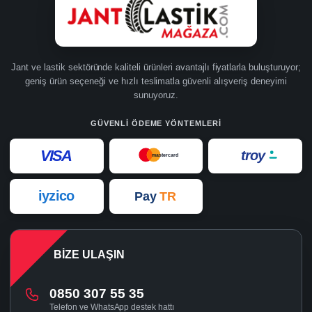
Jant ve lastik sektöründe kaliteli ürünleri avantajlı fiyatlarla buluşturuyor;
geniş ürün seçeneği ve hızlı teslimatla güvenli alışveriş deneyimi
sunuyoruz.
GÜVENLI ÖDEME YÖNTEMLERI
VISA
troy
mastercard
iyzico
Pay
TR
BIZE ULAŞIN
0850 307 55 35
Telefon ve WhatsApp destek hattı