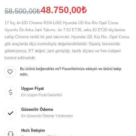
48.750,00
₺
58.500,00
₺
Orijinal
Şu
17 İnç 4×100 Chrome R1W-L002 Hyundai i20 Kia Rio Opel Corsa
fiyat:
andaki
Uyumlu Ön Arka Jant Takımı; ön 7.5J ET35, arka 9J ET20 ölçülerine
sahip Chrome renkli bir jant takımıdır. Hyundai i20, Kia Rio, Opel Corsa
fiyat:
58.500,00₺.
gibi araçlarda ölçü kontrolüyle değerlendirilebilir. Sipariş öncesinde
48.750,00₺.
göbek/porya, ET değeri, jant genişliği, lastik ölçüsü ve fren kaliperi
kontrol edilmelidir.
Bu ürünü beğendiniz mi? Favorilerinize ekleyin ve ürünü takip
edin.
Uygun Fiyat
En Uygun Fiyat Garantisi
Güvenilir Ödeme
En Güvenilir Ödeme Yöntemleri
Hızlı İletişim