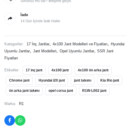
Sorunuz mu var? İletişime geçin.
İade
14 Gün İçinde İade Hakkı
,
,
Kategoriler:
17 İnç Jantlar
4x100 Jant Modelleri ve Fiyatları
Hyundai
,
,
,
Uyumlu Jantlar
Jant Modelleri
Opel Uyumlu Jantlar
SSR Jant
Fiyatları
Etiketler:
17 inç jant
4x100 jant
4x100 ön arka jant
Chrome jant
Hyundai i20 jant
jant takımı
Kia Rio jant
ön arka jant takımı
opel corsa jant
R1W-L002 jant
Marka:
R1