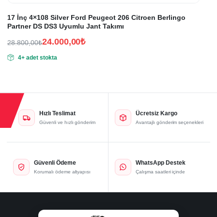
17 İnç 4×108 Silver Ford Peugeot 206 Citroen Berlingo
Partner DS DS3 Uyumlu Jant Takımı
24.000,00
₺
28.800,00
₺
Orijinal
Şu
4+ adet stokta
fiyat:
andaki
fiyat:
28.800,00₺.
24.000,00₺.
Hızlı Teslimat
Ücretsiz Kargo
Güvenli ve hızlı gönderim
Avantajlı gönderim seçenekleri
Güvenli Ödeme
WhatsApp Destek
Korumalı ödeme altyapısı
Çalışma saatleri içinde