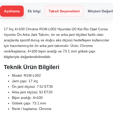
Açıklama
Ek bilgi
Taksit Seçenekleri
Müşteri Değerl
17 İnç 4×100 Chrome R1W-L002 Hyundai i20 Kia Rio Opel Corsa
Uyumlu Ön Arka Jant Takımı, ön ve arka jant ölçüleri farklı olan
araçlarda sportif duruş ve doğru aks ölçüsü hedefleyen kullanıcılar
için hazırlanmış bir ön arka jant takımıdır. Ürün; Chrome
renk/kaplama, 4×100 bijon aralığı ve 73.1 mm göbek çapı
bilgileriyle değerlendirilmelidir.
Teknik Ürün Bilgileri
Model: R1W-L002
Jant çapı: 17 inç
Ön jant ölçüsü: 7.5J ET35
Arka jant ölçüsü: 9J ET20
Bijon aralığı: 4×100
Göbek çapı: 73.1 mm
Renk / kaplama: Chrome