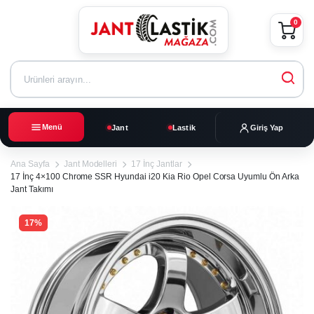
0
Menü
Jant
Lastik
Giriş Yap
Ana Sayfa
Jant Modelleri
17 İnç Jantlar
17 İnç 4×100 Chrome SSR Hyundai i20 Kia Rio Opel Corsa Uyumlu Ön Arka
Jant Takımı
17%