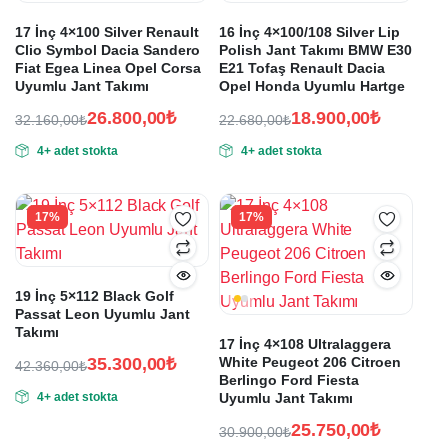
17 İnç 4×100 Silver Renault
16 İnç 4×100/108 Silver Lip
Clio Symbol Dacia Sandero
Polish Jant Takımı BMW E30
Fiat Egea Linea Opel Corsa
E21 Tofaş Renault Dacia
Uyumlu Jant Takımı
Opel Honda Uyumlu Hartge
26.800,00
₺
18.900,00
₺
32.160,00
₺
22.680,00
₺
Orijinal
Şu
Orijinal
Şu
4+ adet stokta
4+ adet stokta
fiyat:
andaki
fiyat:
andaki
fiyat:
fiyat:
32.160,00₺.
22.680,00₺.
26.800,00₺.
18.900,00₺.
17%
17%
19 İnç 5×112 Black Golf
Passat Leon Uyumlu Jant
Takımı
17 İnç 4×108 Ultralaggera
35.300,00
₺
White Peugeot 206 Citroen
42.360,00
₺
Berlingo Ford Fiesta
Orijinal
Şu
4+ adet stokta
Uyumlu Jant Takımı
fiyat:
andaki
fiyat:
42.360,00₺.
25.750,00
₺
30.900,00
₺