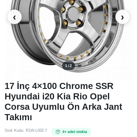
‹
›
1 / 2
17 İnç 4×100 Chrome SSR
Hyundai i20 Kia Rio Opel
Corsa Uyumlu Ön Arka Jant
Takımı
Stok Kodu:
R1W-L002-7
4+ adet stokta