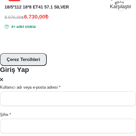
ekle
Karşılaştır
18/5*112 18*8 ET41 57.1 SILVER
6.730,00
₺
8.076,00
₺
Orijinal
Şu
4+ adet stokta
fiyat:
andaki
fiyat:
8.076,00₺.
6.730,00₺.
Çerez Tercihleri
Giriş Yap
Kullanıcı adı veya e-posta adresi
*
Şifre
*