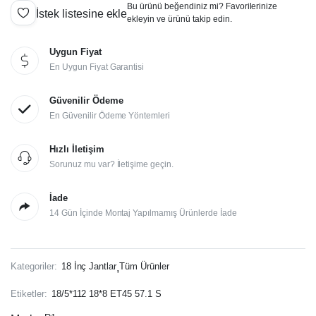
fiyat:
andaki
Bu ürünü beğendiniz mi? Favorilerinize
İstek listesine ekle
ekleyin ve ürünü takip edin.
fiyat:
30.000,00₺.
Uygun Fiyat
25.000,00₺.
En Uygun Fiyat Garantisi
Güvenilir Ödeme
En Güvenilir Ödeme Yöntemleri
Hızlı İletişim
Sorunuz mu var? İletişime geçin.
İade
14 Gün İçinde Montaj Yapılmamış Ürünlerde İade
Kategoriler:
18 İnç Jantlar
Tüm Ürünler
,
Etiketler:
18/5*112 18*8 ET45 57.1 S