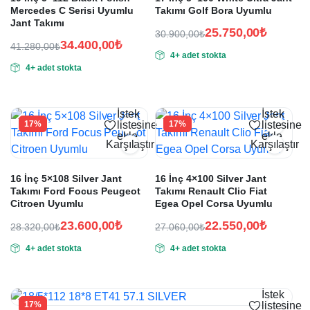
Mercedes C Serisi Uyumlu
Takımı Golf Bora Uyumlu
Jant Takımı
25.750,00
₺
30.900,00
₺
34.400,00
₺
Orijinal
Şu
41.280,00
₺
4+ adet stokta
Orijinal
Şu
fiyat:
andaki
4+ adet stokta
fiyat:
andaki
fiyat:
30.900,00₺.
fiyat:
41.280,00₺.
25.750,00₺.
34.400,00₺.
İstek
İstek
17%
listesine
17%
listesine
ekle
ekle
Karşılaştır
Karşılaştır
16 İnç 5×108 Silver Jant
16 İnç 4×100 Silver Jant
Takımı Ford Focus Peugeot
Takımı Renault Clio Fiat
Citroen Uyumlu
Egea Opel Corsa Uyumlu
23.600,00
₺
22.550,00
₺
28.320,00
₺
27.060,00
₺
Orijinal
Şu
Orijinal
Şu
4+ adet stokta
4+ adet stokta
fiyat:
andaki
fiyat:
andaki
fiyat:
fiyat:
28.320,00₺.
27.060,00₺.
23.600,00₺.
22.550,00₺.
İstek
17%
listesine