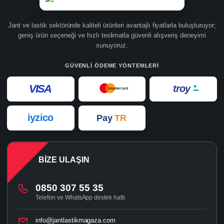
Jant ve lastik sektöründe kaliteli ürünleri avantajlı fiyatlarla buluşturuyor;
geniş ürün seçeneği ve hızlı teslimatla güvenli alışveriş deneyimi
sunuyoruz.
GÜVENLI ÖDEME YÖNTEMLERI
VISA
troy
mastercard
iyzico
Pay
TR
BIZE ULAŞIN
0850 307 55 35
Telefon ve WhatsApp destek hattı
info@jantlastikmagaza.com