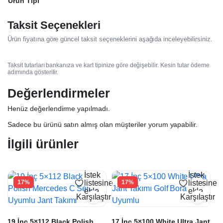
Ürün Tipi
Taksit Seçenekleri
Ürün fiyatına göre güncel taksit seçeneklerini aşağıda inceleyebilirsiniz.
Taksit tutarları bankanıza ve kart tipinize göre değişebilir. Kesin tutar ödeme
adımında gösterilir.
Değerlendirmeler
Henüz değerlendirme yapılmadı.
Sadece bu ürünü satın almış olan müşteriler yorum yapabilir.
İlgili ürünler
İstek
İstek
17%
listesine
17%
listesine
ekle
ekle
Karşılaştır
Karşılaştır
19 İnç 5×112 Black Polish
17 İnç 5×100 White Ultra Jant