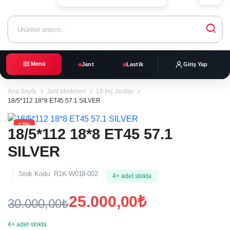
Menü
Jant
Lastik
Giriş Yap
Ana Sayfa
Jant Modelleri
18 İnç Jantlar
18/5*112 18*8 ET45 57.1 SILVER
17%
18/5*112 18*8 ET45 57.1
SILVER
Stok Kodu:
R1K-W018-002
4+ adet stokta
25.000,00
₺
30.000,00
₺
Orijinal
Şu
4+ adet stokta