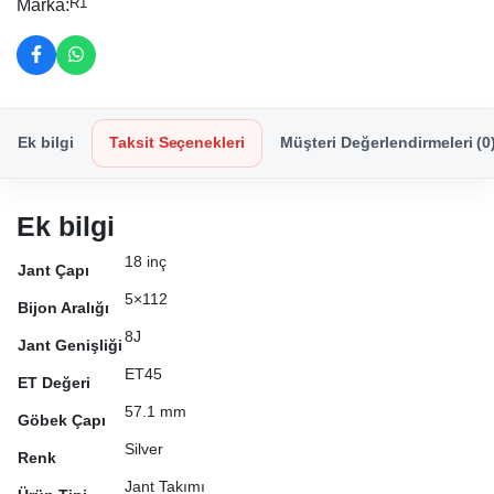
R1
Marka:
Ek bilgi
Taksit Seçenekleri
Müşteri Değerlendirmeleri (0
Ek bilgi
18 inç
Jant Çapı
5×112
Bijon Aralığı
8J
Jant Genişliği
ET45
ET Değeri
57.1 mm
Göbek Çapı
Silver
Renk
Jant Takımı