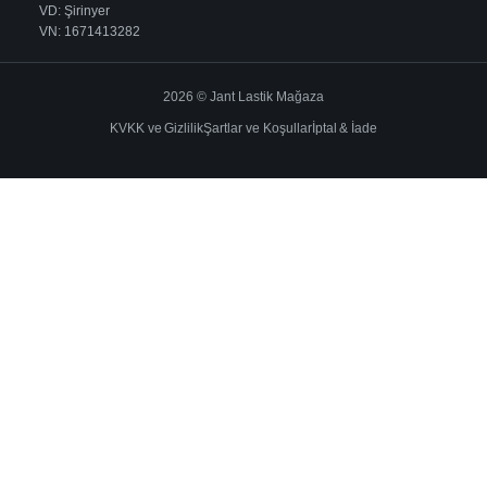
VD: Şirinyer
VN: 1671413282
2026 © Jant Lastik Mağaza
KVKK ve Gizlilik
Şartlar ve Koşullar
İptal & İade