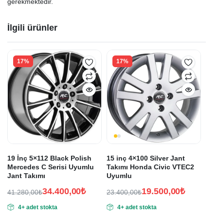
gerekmektedir.
İlgili ürünler
17%
17%
19 İnç 5×112 Black Polish
15 inç 4×100 Silver Jant
Mercedes C Serisi Uyumlu
Takımı Honda Civic VTEC2
Jant Takımı
Uyumlu
34.400,00
₺
19.500,00
₺
41.280,00
₺
23.400,00
₺
Orijinal
Şu
Orijinal
Şu
4+ adet stokta
4+ adet stokta
fiyat:
andaki
fiyat:
andaki