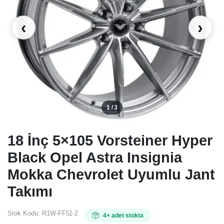
‹
›
1 / 3
18 İnç 5×105 Vorsteiner Hyper
Black Opel Astra Insignia
Mokka Chevrolet Uyumlu Jant
Takımı
Stok Kodu:
R1W-FF51-2
4+ adet stokta