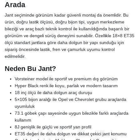
Arada
Jant seçiminde görünüm kadar güvenli montaj da önemlidir. Bu
ürün, doğru lastik ölçüsü, doğru bijon tipi, uygun merkezleme
bileziği ve araç bazlı teknik kontrol ile kullanıldığında başarılı bir
görünüm ve dengeli sürüş deneyimi sunabilir. Özellikle 18×8 ET35
ölçü standart jantlara göre daha dolgun bir yapı sunduğu için
sipariş öncesinde lastik, fren ve çamurluk uyumu kontrol
edilmelidir.
Neden Bu Jant?
Vorsteiner model ile sportif ve premium dış görünüm
Hyper Black renk ile koyu, parlak ve modern tasarım
18 inç ölçü ile daha dolgun araç duruşu
5×105 bijon aralığı ile Opel ve Chevrolet grubu araçlarda
uyumluluk
73.1 göbek çapı sayesinde uygun bilezikle farklı araçlarda
kullanım
8J genişlik ile güçlü ve sportif yan profil
ET35 değeri ile daha dolgun ve dikkat çekici jant konumu