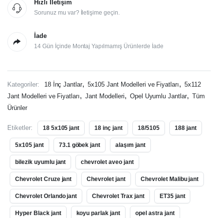
Hızlı İletişim
Sorunuz mu var? İletişime geçin.
İade
14 Gün İçinde Montaj Yapılmamış Ürünlerde İade
,
,
Kategoriler:
18 İnç Jantlar
5x105 Jant Modelleri ve Fiyatları
5x112
,
,
,
Jant Modelleri ve Fiyatları
Jant Modelleri
Opel Uyumlu Jantlar
Tüm
Ürünler
Etiketler:
18 5x105 jant
18 inç jant
18/5105
188 jant
5x105 jant
73.1 göbek jant
alaşım jant
bilezik uyumlu jant
chevrolet aveo jant
Chevrolet Cruze jant
Chevrolet jant
Chevrolet Malibu jant
Chevrolet Orlando jant
Chevrolet Trax jant
ET35 jant
Hyper Black jant
koyu parlak jant
opel astra jant