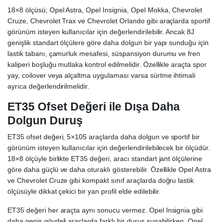
18×8 ölçüsü; Opel Astra, Opel Insignia, Opel Mokka, Chevrolet
Cruze, Chevrolet Trax ve Chevrolet Orlando gibi araçlarda sportif
görünüm isteyen kullanıcılar için değerlendirilebilir. Ancak 8J
genişlik standart ölçülere göre daha dolgun bir yapı sunduğu için
lastik tabanı, çamurluk mesafesi, süspansiyon durumu ve fren
kaliperi boşluğu mutlaka kontrol edilmelidir. Özellikle araçta spor
yay, coilover veya alçaltma uygulaması varsa sürtme ihtimali
ayrıca değerlendirilmelidir.
ET35 Ofset Değeri ile Dışa Daha
Dolgun Duruş
ET35 ofset değeri, 5×105 araçlarda daha dolgun ve sportif bir
görünüm isteyen kullanıcılar için değerlendirilebilecek bir ölçüdür.
18×8 ölçüyle birlikte ET35 değeri, aracı standart jant ölçülerine
göre daha güçlü ve daha oturaklı gösterebilir. Özellikle Opel Astra
ve Chevrolet Cruze gibi kompakt sınıf araçlarda doğru lastik
ölçüsüyle dikkat çekici bir yan profil elde edilebilir.
ET35 değeri her araçta aynı sonucu vermez. Opel Insignia gibi
daha geniş gövdeli araçlarda farklı bir duruş sunabilirken, Opel