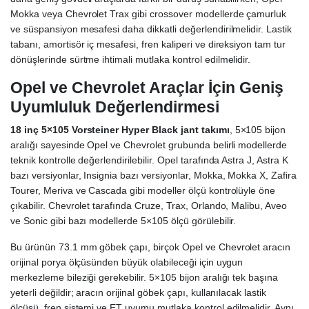
Mokka veya Chevrolet Trax gibi crossover modellerde çamurluk
ve süspansiyon mesafesi daha dikkatli değerlendirilmelidir. Lastik
tabanı, amortisör iç mesafesi, fren kaliperi ve direksiyon tam tur
dönüşlerinde sürtme ihtimali mutlaka kontrol edilmelidir.
Opel ve Chevrolet Araçlar İçin Geniş
Uyumluluk Değerlendirmesi
18 inç 5×105 Vorsteiner Hyper Black jant takımı
, 5×105 bijon
aralığı sayesinde Opel ve Chevrolet grubunda belirli modellerde
teknik kontrolle değerlendirilebilir. Opel tarafında Astra J, Astra K
bazı versiyonlar, Insignia bazı versiyonlar, Mokka, Mokka X, Zafira
Tourer, Meriva ve Cascada gibi modeller ölçü kontrolüyle öne
çıkabilir. Chevrolet tarafında Cruze, Trax, Orlando, Malibu, Aveo
ve Sonic gibi bazı modellerde 5×105 ölçü görülebilir.
Bu ürünün 73.1 mm göbek çapı, birçok Opel ve Chevrolet aracın
orijinal porya ölçüsünden büyük olabileceği için uygun
merkezleme bileziği gerekebilir. 5×105 bijon aralığı tek başına
yeterli değildir; aracın orijinal göbek çapı, kullanılacak lastik
ölçüsü, fren sistemi ve ET uyumu mutlaka kontrol edilmelidir. Aynı