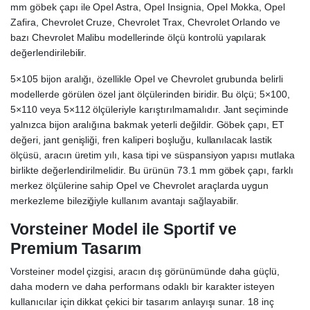
mm göbek çapı ile Opel Astra, Opel Insignia, Opel Mokka, Opel
Zafira, Chevrolet Cruze, Chevrolet Trax, Chevrolet Orlando ve
bazı Chevrolet Malibu modellerinde ölçü kontrolü yapılarak
değerlendirilebilir.
5×105 bijon aralığı, özellikle Opel ve Chevrolet grubunda belirli
modellerde görülen özel jant ölçülerinden biridir. Bu ölçü; 5×100,
5×110 veya 5×112 ölçüleriyle karıştırılmamalıdır. Jant seçiminde
yalnızca bijon aralığına bakmak yeterli değildir. Göbek çapı, ET
değeri, jant genişliği, fren kaliperi boşluğu, kullanılacak lastik
ölçüsü, aracın üretim yılı, kasa tipi ve süspansiyon yapısı mutlaka
birlikte değerlendirilmelidir. Bu ürünün 73.1 mm göbek çapı, farklı
merkez ölçülerine sahip Opel ve Chevrolet araçlarda uygun
merkezleme bileziğiyle kullanım avantajı sağlayabilir.
Vorsteiner Model ile Sportif ve
Premium Tasarım
Vorsteiner model çizgisi, aracın dış görünümünde daha güçlü,
daha modern ve daha performans odaklı bir karakter isteyen
kullanıcılar için dikkat çekici bir tasarım anlayışı sunar. 18 inç