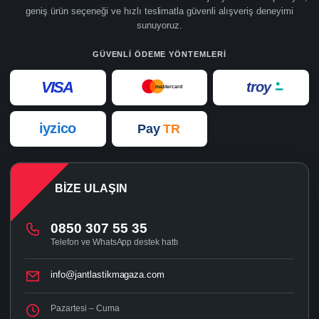
geniş ürün seçeneği ve hızlı teslimatla güvenli alışveriş deneyimi
sunuyoruz.
GÜVENLI ÖDEME YÖNTEMLERI
VISA
troy
mastercard
iyzico
Pay
TR
BIZE ULAŞIN
0850 307 55 35
Telefon ve WhatsApp destek hattı
info@jantlastikmagaza.com
Pazartesi – Cuma