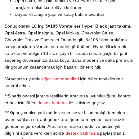
Opel Astra, Insignia, Mokka ve Chevrolet Cruze gibi
araçlarda ölçü kontrolüyle kullanım
Dayanıklı alaşım yapı ve kolay bakım avantajı
Sonuç olarak
18 inç 5×105 Vorsteiner Hyper Black jant takımı
,
Opel Astra, Opel Insignia, Opel Mokka, Chevrolet Cruze,
Chevrolet Trax ve Chevrolet Orlando gibi 5×105 bijon aralığına
sahip araçlarda Vorsteiner model görünümü, Hyper Black renk
karakteri ve dolgun 18 inç ölçüyü bir arada sunan güçlü bir jant
seçeneğidir. Aracınıza daha koyu, daha modern ve daha premium
bir görünüm kazandırmak için başarılı bir tercihtir.
*Aracınıza uyumlu
diğer jant modelleri
için diğer modellerimizi
kontrol ediniz.
**Sipariş öncesi jant ve lastiklerin aracınıza uyumluluğunu kontrol
etmek için lütfen
destek hattımız
ile iletişime geçiniz.
***Sipariş verilen jant modellerinin inç ve bijon aralığı tam olarak
uyum sağlasa da jant göbek aralığının tam uyması için bilezik
gönderimi gerekebilir. Aracınızın marka model ve üretim yılı
bilgisini sipariş verdikten sonra
destek hattımızla
paylaşmanız