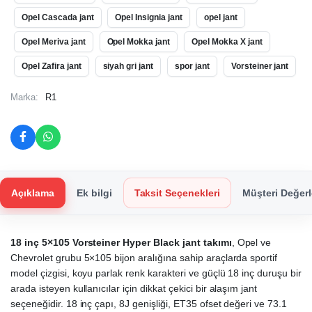
Opel Cascada jant
Opel Insignia jant
opel jant
Opel Meriva jant
Opel Mokka jant
Opel Mokka X jant
Opel Zafira jant
siyah gri jant
spor jant
Vorsteiner jant
Marka:
R1
Açıklama
Ek bilgi
Taksit Seçenekleri
Müşteri Değerl
18 inç 5×105 Vorsteiner Hyper Black jant takımı
, Opel ve
Chevrolet grubu 5×105 bijon aralığına sahip araçlarda sportif
model çizgisi, koyu parlak renk karakteri ve güçlü 18 inç duruşu bir
arada isteyen kullanıcılar için dikkat çekici bir alaşım jant
seçeneğidir. 18 inç çapı, 8J genişliği, ET35 ofset değeri ve 73.1