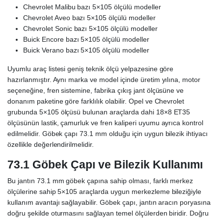
Chevrolet Malibu bazı 5×105 ölçülü modeller
Chevrolet Aveo bazı 5×105 ölçülü modeller
Chevrolet Sonic bazı 5×105 ölçülü modeller
Buick Encore bazı 5×105 ölçülü modeller
Buick Verano bazı 5×105 ölçülü modeller
Uyumlu araç listesi geniş teknik ölçü yelpazesine göre
hazırlanmıştır. Aynı marka ve model içinde üretim yılına, motor
seçeneğine, fren sistemine, fabrika çıkış jant ölçüsüne ve
donanım paketine göre farklılık olabilir. Opel ve Chevrolet
grubunda 5×105 ölçüsü bulunan araçlarda dahi 18×8 ET35
ölçüsünün lastik, çamurluk ve fren kaliperi uyumu ayrıca kontrol
edilmelidir. Göbek çapı 73.1 mm olduğu için uygun bilezik ihtiyacı
özellikle değerlendirilmelidir.
73.1 Göbek Çapı ve Bilezik Kullanımı
Bu jantın 73.1 mm göbek çapına sahip olması, farklı merkez
ölçülerine sahip 5×105 araçlarda uygun merkezleme bileziğiyle
kullanım avantajı sağlayabilir. Göbek çapı, jantın aracın poryasına
doğru şekilde oturmasını sağlayan temel ölçülerden biridir. Doğru