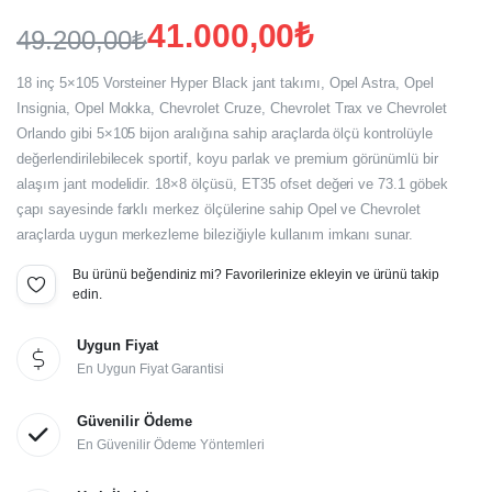
41.000,00
₺
49.200,00
₺
Orijinal
Şu
18 inç 5×105 Vorsteiner Hyper Black jant takımı, Opel Astra, Opel
fiyat:
andaki
Insignia, Opel Mokka, Chevrolet Cruze, Chevrolet Trax ve Chevrolet
Orlando gibi 5×105 bijon aralığına sahip araçlarda ölçü kontrolüyle
fiyat:
49.200,00₺.
değerlendirilebilecek sportif, koyu parlak ve premium görünümlü bir
41.000,00₺.
alaşım jant modelidir. 18×8 ölçüsü, ET35 ofset değeri ve 73.1 göbek
çapı sayesinde farklı merkez ölçülerine sahip Opel ve Chevrolet
araçlarda uygun merkezleme bileziğiyle kullanım imkanı sunar.
Bu ürünü beğendiniz mi? Favorilerinize ekleyin ve ürünü takip
edin.
Uygun Fiyat
En Uygun Fiyat Garantisi
Güvenilir Ödeme
En Güvenilir Ödeme Yöntemleri