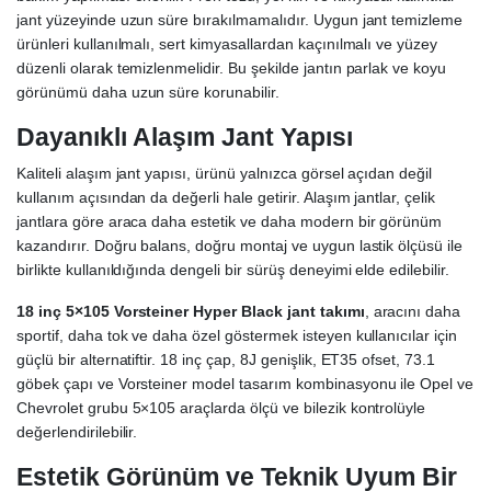
jant yüzeyinde uzun süre bırakılmamalıdır. Uygun jant temizleme
ürünleri kullanılmalı, sert kimyasallardan kaçınılmalı ve yüzey
düzenli olarak temizlenmelidir. Bu şekilde jantın parlak ve koyu
görünümü daha uzun süre korunabilir.
Dayanıklı Alaşım Jant Yapısı
Kaliteli alaşım jant yapısı, ürünü yalnızca görsel açıdan değil
kullanım açısından da değerli hale getirir. Alaşım jantlar, çelik
jantlara göre araca daha estetik ve daha modern bir görünüm
kazandırır. Doğru balans, doğru montaj ve uygun lastik ölçüsü ile
birlikte kullanıldığında dengeli bir sürüş deneyimi elde edilebilir.
18 inç 5×105 Vorsteiner Hyper Black jant takımı
, aracını daha
sportif, daha tok ve daha özel göstermek isteyen kullanıcılar için
güçlü bir alternatiftir. 18 inç çap, 8J genişlik, ET35 ofset, 73.1
göbek çapı ve Vorsteiner model tasarım kombinasyonu ile Opel ve
Chevrolet grubu 5×105 araçlarda ölçü ve bilezik kontrolüyle
değerlendirilebilir.
Estetik Görünüm ve Teknik Uyum Bir