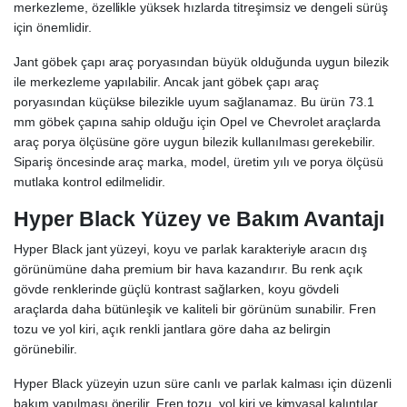
merkezleme, özellikle yüksek hızlarda titreşimsiz ve dengeli sürüş
için önemlidir.
Jant göbek çapı araç poryasından büyük olduğunda uygun bilezik
ile merkezleme yapılabilir. Ancak jant göbek çapı araç
poryasından küçükse bilezikle uyum sağlanamaz. Bu ürün 73.1
mm göbek çapına sahip olduğu için Opel ve Chevrolet araçlarda
araç porya ölçüsüne göre uygun bilezik kullanılması gerekebilir.
Sipariş öncesinde araç marka, model, üretim yılı ve porya ölçüsü
mutlaka kontrol edilmelidir.
Hyper Black Yüzey ve Bakım Avantajı
Hyper Black jant yüzeyi, koyu ve parlak karakteriyle aracın dış
görünümüne daha premium bir hava kazandırır. Bu renk açık
gövde renklerinde güçlü kontrast sağlarken, koyu gövdeli
araçlarda daha bütünleşik ve kaliteli bir görünüm sunabilir. Fren
tozu ve yol kiri, açık renkli jantlara göre daha az belirgin
görünebilir.
Hyper Black yüzeyin uzun süre canlı ve parlak kalması için düzenli
bakım yapılması önerilir. Fren tozu, yol kiri ve kimyasal kalıntılar