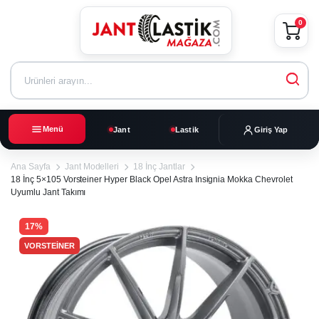
0
Menü
Jant
Lastik
Giriş Yap
Ana Sayfa
Jant Modelleri
18 İnç Jantlar
18 İnç 5×105 Vorsteiner Hyper Black Opel Astra Insignia Mokka Chevrolet
Uyumlu Jant Takımı
17%
VORSTEINER