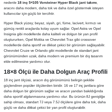
nedenle
18 inç 5×105 Vorsteiner Hyper Black jant takımı
,
aracını daha modern, daha tok ve daha özel göstermek isteyen
kullanıcılar için güçlü bir tercihtir.
Hyper Black yüzey; beyaz, siyah, gri, füme, lacivert, kırmızı ve
gümüş renkli araçlarda kolay uyum sağlar. Opel Astra ve Opel
Insignia gibi modellerde daha kaliteli ve dolgun bir yan profil
oluştururken, Opel Mokka ve Chevrolet Trax gibi crossover
modellerde daha sportif ve dikkat çekici bir görünüm sağlayabilir.
Chevrolet Cruze ve Orlando gibi modellerde de standart jant
görünümünden uzak, daha modern ve premium bir dış tasarım
elde edilmesine yardımcı olur.
18×8 Ölçü ile Daha Dolgun Araç Profili
18 inç jant ölçüsü, aracın dış görünümünü belirgin şekilde
güçlendiren popüler ölçülerden biridir. 16 ve 17 inç jantlara göre
daha dolgun bir görünüm sağlar ve aracın yandan bakıldığında
daha sportif algılanmasına yardımcı olur. Bu ürünün 8J genişliğe
sahip olması, standart 7J veya 7.5J ölçülere göre daha tok, daha
güçlü ve daha dikkat çekici bir yan profil oluşturabilir.