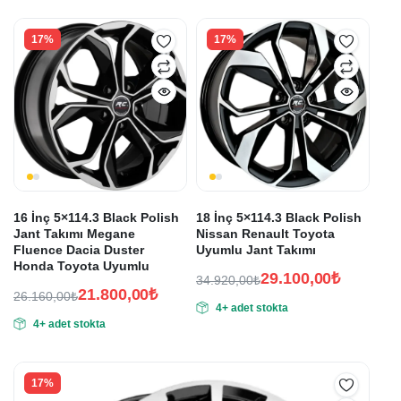
fiyat:
fiyat:
41.280,00₺.
23.400,00₺.
34.400,00₺.
19.500,00₺.
17%
17%
16 İnç 5×114.3 Black Polish
18 İnç 5×114.3 Black Polish
Jant Takımı Megane
Nissan Renault Toyota
Fluence Dacia Duster
Uyumlu Jant Takımı
Honda Toyota Uyumlu
29.100,00
₺
34.920,00
₺
21.800,00
₺
Orijinal
Şu
26.160,00
₺
4+ adet stokta
Orijinal
Şu
fiyat:
andaki
4+ adet stokta
fiyat:
andaki
fiyat:
34.920,00₺.
fiyat:
26.160,00₺.
29.100,00₺.
21.800,00₺.
17%