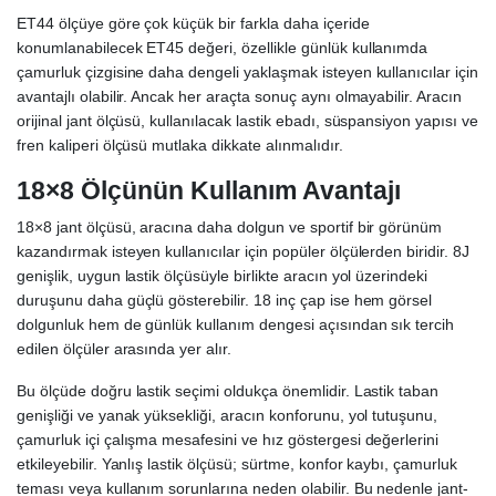
ET44 ölçüye göre çok küçük bir farkla daha içeride
konumlanabilecek ET45 değeri, özellikle günlük kullanımda
çamurluk çizgisine daha dengeli yaklaşmak isteyen kullanıcılar için
avantajlı olabilir. Ancak her araçta sonuç aynı olmayabilir. Aracın
orijinal jant ölçüsü, kullanılacak lastik ebadı, süspansiyon yapısı ve
fren kaliperi ölçüsü mutlaka dikkate alınmalıdır.
18×8 Ölçünün Kullanım Avantajı
18×8 jant ölçüsü, aracına daha dolgun ve sportif bir görünüm
kazandırmak isteyen kullanıcılar için popüler ölçülerden biridir. 8J
genişlik, uygun lastik ölçüsüyle birlikte aracın yol üzerindeki
duruşunu daha güçlü gösterebilir. 18 inç çap ise hem görsel
dolgunluk hem de günlük kullanım dengesi açısından sık tercih
edilen ölçüler arasında yer alır.
Bu ölçüde doğru lastik seçimi oldukça önemlidir. Lastik taban
genişliği ve yanak yüksekliği, aracın konforunu, yol tutuşunu,
çamurluk içi çalışma mesafesini ve hız göstergesi değerlerini
etkileyebilir. Yanlış lastik ölçüsü; sürtme, konfor kaybı, çamurluk
teması veya kullanım sorunlarına neden olabilir. Bu nedenle jant-