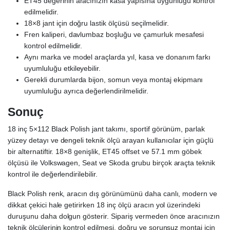
ET45 değerinin aracınızın kasa yapısına uygunluğu kontrol
edilmelidir.
18×8 jant için doğru lastik ölçüsü seçilmelidir.
Fren kaliperi, davlumbaz boşluğu ve çamurluk mesafesi
kontrol edilmelidir.
Aynı marka ve model araçlarda yıl, kasa ve donanım farkı
uyumluluğu etkileyebilir.
Gerekli durumlarda bijon, somun veya montaj ekipmanı
uyumluluğu ayrıca değerlendirilmelidir.
Sonuç
18 inç 5×112 Black Polish jant takımı, sportif görünüm, parlak
yüzey detayı ve dengeli teknik ölçü arayan kullanıcılar için güçlü
bir alternatiftir. 18×8 genişlik, ET45 offset ve 57.1 mm göbek
ölçüsü ile Volkswagen, Seat ve Skoda grubu birçok araçta teknik
kontrol ile değerlendirilebilir.
Black Polish renk, aracın dış görünümünü daha canlı, modern ve
dikkat çekici hale getirirken 18 inç ölçü aracın yol üzerindeki
duruşunu daha dolgun gösterir. Sipariş vermeden önce aracınızın
teknik ölçülerinin kontrol edilmesi, doğru ve sorunsuz montaj için