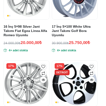
16 İnç 5×98 Silver Jant
17 İnç 5×100 White Ultra
Takımı Fiat Egea Linea Alfa
Jant Takımı Golf Bora
Romeo Uyumlu
Uyumlu
20.000,00
₺
25.750,00
₺
24.000,00
₺
30.900,00
₺
Orijinal
Şu
Orijinal
Şu
4+ adet stokta
4+ adet stokta
fiyat:
andaki
fiyat:
andaki
fiyat:
fiyat:
24.000,00₺.
30.900,00₺.
20.000,00₺.
25.750,00₺.
17%
17%
DETROIT