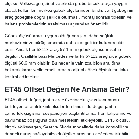
ölçüsü, Volkswagen, Seat ve Skoda grubu birçok araçta yaygın
olarak kullanılan merkez göbek ölçülerinden biridir. Jant göbeğinin
araç göbeğine doğru şekilde oturması, montaj sonrası titreşim ve
balans problemlerinin azaltılması açısından önemlidir.
Göbek ölçüsü araca uygun olduğunda jant daha sağlıklı
merkezlenir ve sürüş sırasında daha dengeli bir kullanım elde
edilir. Ancak her 5×112 araç 57.1 mm göbek ölçüsüne sahip
değildir. Özellikle bazı Mercedes ve farklı 5×112 araçlarda göbek
ölçüsü 66.6 mm olabilir. Bu nedenle yalnızca bijon aralığına
bakarak karar verilmemeli, aracın orijinal göbek ölçüsü mutlaka
kontrol edilmelidir.
ET45 Offset Değeri Ne Anlama Gelir?
ET45 offset değeri, jantın araç üzerindeki iç-dış konumunu
belirleyen önemli teknik ölçülerden biridir. Bu değer jantın
çamurluk çizgisine, süspansiyon bağlantılarına, fren kaliperine ve
davlumbaz boşluğuna olan mesafesini etkileyebilir. ET45 ölçüsü,
birçok Volkswagen, Seat ve Skoda modelinde daha kontrollü ve
dengeli duruş sağlayabilecek ölçüler arasında değerlendirilebilir.