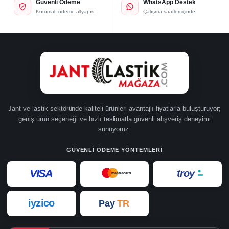
Güvenli Ödeme
WhatsApp Destek
Korumalı ödeme altyapısı
Çalışma saatleri içinde
Jant ve lastik sektöründe kaliteli ürünleri avantajlı fiyatlarla buluşturuyor;
geniş ürün seçeneği ve hızlı teslimatla güvenli alışveriş deneyimi
sunuyoruz.
GÜVENLI ÖDEME YÖNTEMLERI
VISA
troy
mastercard
iyzico
Pay
TR