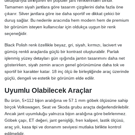
detaylarıyla birleştiren en popüler jant renklerinden biridir.
Tamamen siyah jantlara göre tasarım çizgilerini daha fazla öne
çıkarır. Silver jantlara göre ise daha sportif ve dikkat çekici bir
duruş sağlar. Bu nedenle aracında hem modern hem de premium
bir görünüm isteyen kullanıcılar için oldukça uygun bir renk
seçeneğidir.
Black Polish renk özellikle beyaz, gri, siyah, kırmızı, lacivert ve
gümüş renkli araçlarda güçlü bir kontrast oluşturabilir. Parlak
işlenmiş yüzey detayları gün ışığında jantın tasarımını daha net
gösterirken, siyah zemin aracın genel görünümüne daha tok ve
sportif bir karakter katar. 18 inç ölçü ile birleştiğinde araç üzerinde
güçlü, dengeli ve estetik bir görünüm elde edilir.
Uyumlu Olabilecek Araçlar
Bu ürün, 5×112 bijon aralığına ve 57.1 mm göbek ölçüsüne sahip
birçok Volkswagen, Seat ve Skoda grubu araçta değerlendirilebilir.
Ancak jant uyumluluğu yalnızca bijon aralığına göre belirlenmez.
Göbek çapı, ET değeri, jant genişliği, fren kaliperi, lastik ölçüsü,
araç yılı, kasa tipi ve donanım seviyesi mutlaka birlikte kontrol
edilmelidir.