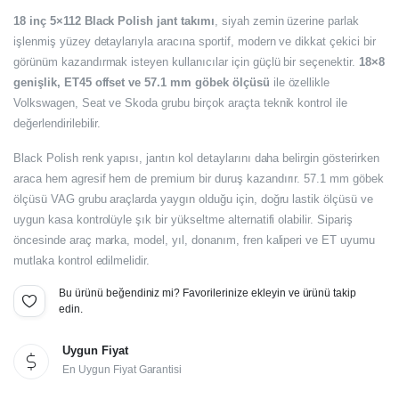
Orijinal
Şu
18 inç 5×112 Black Polish jant takımı
, siyah zemin üzerine parlak
fiyat:
andaki
işlenmiş yüzey detaylarıyla aracına sportif, modern ve dikkat çekici bir
görünüm kazandırmak isteyen kullanıcılar için güçlü bir seçenektir.
18×8
fiyat:
33.240,00₺.
genişlik, ET45 offset ve 57.1 mm göbek ölçüsü
ile özellikle
27.700,00₺.
Volkswagen, Seat ve Skoda grubu birçok araçta teknik kontrol ile
değerlendirilebilir.
Black Polish renk yapısı, jantın kol detaylarını daha belirgin gösterirken
araca hem agresif hem de premium bir duruş kazandırır. 57.1 mm göbek
ölçüsü VAG grubu araçlarda yaygın olduğu için, doğru lastik ölçüsü ve
uygun kasa kontrolüyle şık bir yükseltme alternatifi olabilir. Sipariş
öncesinde araç marka, model, yıl, donanım, fren kaliperi ve ET uyumu
mutlaka kontrol edilmelidir.
Bu ürünü beğendiniz mi? Favorilerinize ekleyin ve ürünü takip
edin.
Uygun Fiyat
En Uygun Fiyat Garantisi