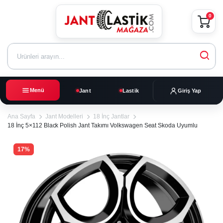
0
Menü
Jant
Lastik
Giriş Yap
Ana Sayfa
Jant Modelleri
18 İnç Jantlar
18 İnç 5×112 Black Polish Jant Takımı Volkswagen Seat Skoda Uyumlu
17%