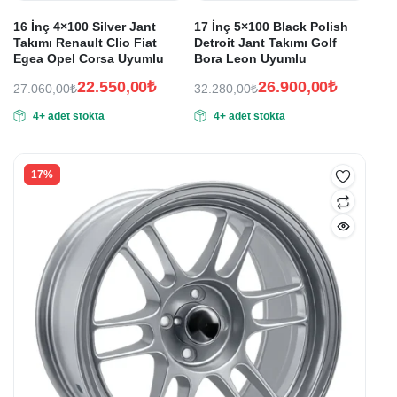
16 İnç 4×100 Silver Jant
17 İnç 5×100 Black Polish
Takımı Renault Clio Fiat
Detroit Jant Takımı Golf
Egea Opel Corsa Uyumlu
Bora Leon Uyumlu
22.550,00
₺
26.900,00
₺
27.060,00
₺
32.280,00
₺
Orijinal
Şu
Orijinal
Şu
4+ adet stokta
4+ adet stokta
fiyat:
andaki
fiyat:
andaki
fiyat:
fiyat:
27.060,00₺.
32.280,00₺.
22.550,00₺.
26.900,00₺.
17%