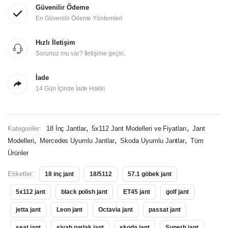
Güvenilir Ödeme
En Güvenilir Ödeme Yöntemleri
Hızlı İletişim
Sorunuz mu var? İletişime geçin.
İade
14 Gün İçinde İade Hakkı
,
,
Kategoriler:
18 İnç Jantlar
5x112 Jant Modelleri ve Fiyatları
Jant
,
,
,
Modelleri
Mercedes Uyumlu Jantlar
Skoda Uyumlu Jantlar
Tüm
Ürünler
Etiketler:
18 inç jant
18/5112
57.1 göbek jant
5x112 jant
black polish jant
ET45 jant
golf jant
jetta jant
Leon jant
Octavia jant
passat jant
seat jant
siyah parlak jant
skoda jant
Superb jant