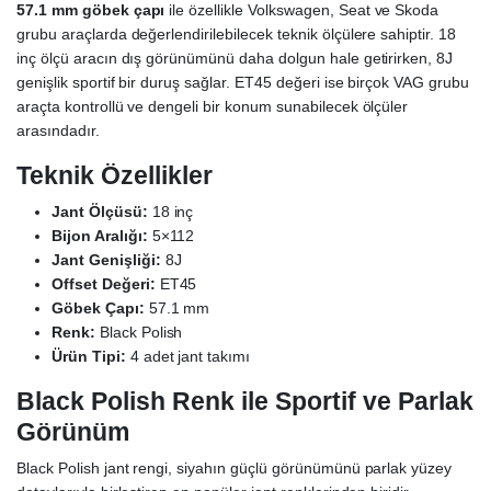
57.1 mm göbek çapı
ile özellikle Volkswagen, Seat ve Skoda
grubu araçlarda değerlendirilebilecek teknik ölçülere sahiptir. 18
inç ölçü aracın dış görünümünü daha dolgun hale getirirken, 8J
genişlik sportif bir duruş sağlar. ET45 değeri ise birçok VAG grubu
araçta kontrollü ve dengeli bir konum sunabilecek ölçüler
arasındadır.
Teknik Özellikler
Jant Ölçüsü:
18 inç
Bijon Aralığı:
5×112
Jant Genişliği:
8J
Offset Değeri:
ET45
Göbek Çapı:
57.1 mm
Renk:
Black Polish
Ürün Tipi:
4 adet jant takımı
Black Polish Renk ile Sportif ve Parlak
Görünüm
Black Polish jant rengi, siyahın güçlü görünümünü parlak yüzey