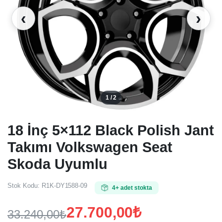
‹
›
1 / 2
18 İnç 5×112 Black Polish Jant
Takımı Volkswagen Seat
Skoda Uyumlu
Stok Kodu:
R1K-DY1588-09
4+ adet stokta
27.700,00
₺
33.240,00
₺