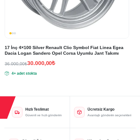
17 İnç 4×100 Silver Renault Clio Symbol Fiat Linea Egea
Dacia Logan Sandero Opel Corsa Uyumlu Jant Takımı
30.000,00
₺
36.000,00
₺
Orijinal
Şu
4+ adet stokta
fiyat:
andaki
fiyat:
36.000,00₺.
30.000,00₺.
Hızlı Teslimat
Ücretsiz Kargo
Güvenli ve hızlı gönderim
Avantajlı gönderim seçenekleri