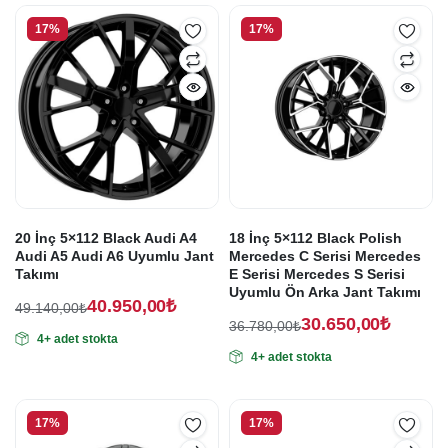
30.650,00₺.
30.200,00₺.
17%
17%
20 İnç 5×112 Black Audi A4
18 İnç 5×112 Black Polish
Audi A5 Audi A6 Uyumlu Jant
Mercedes C Serisi Mercedes
Takımı
E Serisi Mercedes S Serisi
Uyumlu Ön Arka Jant Takımı
40.950,00
₺
49.140,00
₺
30.650,00
₺
Orijinal
Şu
36.780,00
₺
4+ adet stokta
Orijinal
Şu
fiyat:
andaki
4+ adet stokta
fiyat:
andaki
fiyat:
49.140,00₺.
fiyat:
36.780,00₺.
40.950,00₺.
30.650,00₺.
17%
17%