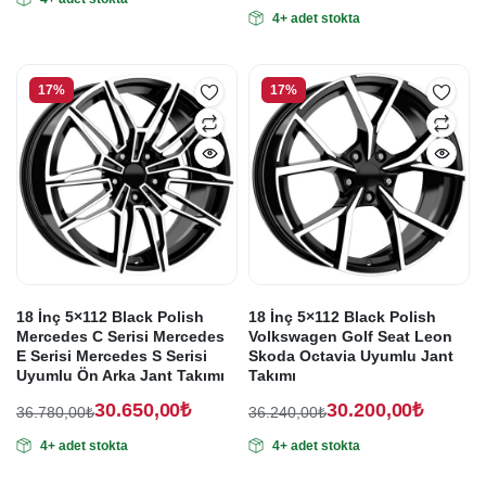
Orijinal
Şu
fiyat:
andaki
4+ adet stokta
fiyat:
andaki
fiyat:
60.000,00₺.
fiyat:
36.780,00₺.
50.000,00₺.
30.650,00₺.
17%
17%
18 İnç 5×112 Black Polish
18 İnç 5×112 Black Polish
Mercedes C Serisi Mercedes
Volkswagen Golf Seat Leon
E Serisi Mercedes S Serisi
Skoda Octavia Uyumlu Jant
Uyumlu Ön Arka Jant Takımı
Takımı
30.650,00
₺
30.200,00
₺
36.780,00
₺
36.240,00
₺
Orijinal
Şu
Orijinal
Şu
4+ adet stokta
4+ adet stokta
fiyat:
andaki
fiyat:
andaki
fiyat:
fiyat:
36.780,00₺.
36.240,00₺.