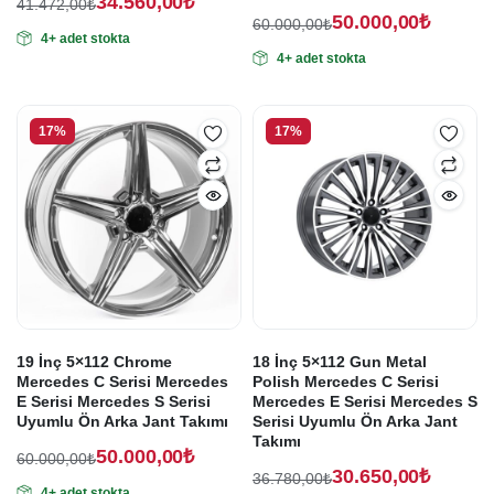
34.560,00
₺
41.472,00
₺
50.000,00
₺
Orijinal
Şu
60.000,00
₺
4+ adet stokta
Orijinal
Şu
fiyat:
andaki
4+ adet stokta
fiyat:
andaki
fiyat:
41.472,00₺.
fiyat:
60.000,00₺.
34.560,00₺.
50.000,00₺.
17%
17%
19 İnç 5×112 Chrome
18 İnç 5×112 Gun Metal
Mercedes C Serisi Mercedes
Polish Mercedes C Serisi
E Serisi Mercedes S Serisi
Mercedes E Serisi Mercedes S
Uyumlu Ön Arka Jant Takımı
Serisi Uyumlu Ön Arka Jant
Takımı
50.000,00
₺
60.000,00
₺
30.650,00
₺
Orijinal
Şu
36.780,00
₺
4+ adet stokta