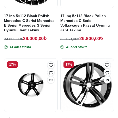
17 İnç 5×112 Black Polish
17 İnç 5×112 Black Polish
Mercedes C Serisi Mercedes
Mercedes C Serisi
E Serisi Mercedes S Serisi
Volkswagen Passat Uyumlu
Uyumlu Jant Takımı
Jant Takımı
29.000,00
₺
26.800,00
₺
34.800,00
₺
32.160,00
₺
Orijinal
Şu
Orijinal
Şu
4+ adet stokta
4+ adet stokta
fiyat:
andaki
fiyat:
andaki
fiyat:
fiyat:
34.800,00₺.
32.160,00₺.
29.000,00₺.
26.800,00₺.
17%
17%