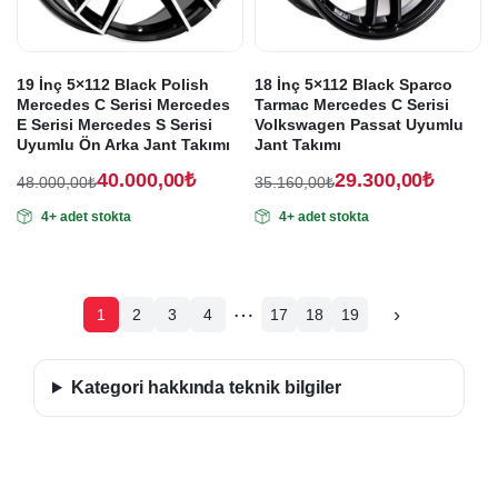
19 İnç 5×112 Black Polish
18 İnç 5×112 Black Sparco
Mercedes C Serisi Mercedes
Tarmac Mercedes C Serisi
E Serisi Mercedes S Serisi
Volkswagen Passat Uyumlu
Uyumlu Ön Arka Jant Takımı
Jant Takımı
40.000,00
₺
29.300,00
₺
48.000,00
₺
35.160,00
₺
Orijinal
Şu
Orijinal
Şu
4+ adet stokta
4+ adet stokta
fiyat:
andaki
fiyat:
andaki
fiyat:
fiyat:
48.000,00₺.
35.160,00₺.
40.000,00₺.
29.300,00₺.
…
›
1
2
3
4
17
18
19
Sonraki
sayfa
Kategori hakkında teknik bilgiler