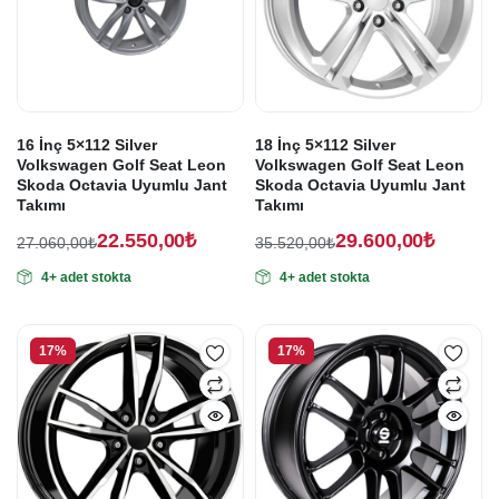
16 İnç 5×112 Silver
18 İnç 5×112 Silver
Volkswagen Golf Seat Leon
Volkswagen Golf Seat Leon
Skoda Octavia Uyumlu Jant
Skoda Octavia Uyumlu Jant
Takımı
Takımı
22.550,00
₺
29.600,00
₺
27.060,00
₺
35.520,00
₺
Orijinal
Şu
Orijinal
Şu
4+ adet stokta
4+ adet stokta
fiyat:
andaki
fiyat:
andaki
fiyat:
fiyat:
27.060,00₺.
35.520,00₺.
22.550,00₺.
29.600,00₺.
17%
17%