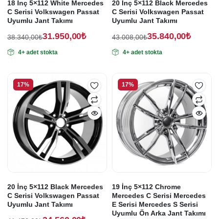
18 İnç 5×112 White Mercedes
20 İnç 5×112 Black Mercedes
C Serisi Volkswagen Passat
C Serisi Volkswagen Passat
Uyumlu Jant Takımı
Uyumlu Jant Takımı
31.950,00
₺
35.840,00
₺
38.340,00
₺
43.008,00
₺
Orijinal
Şu
Orijinal
Şu
4+ adet stokta
4+ adet stokta
fiyat:
andaki
fiyat:
andaki
fiyat:
fiyat:
38.340,00₺.
43.008,00₺.
31.950,00₺.
35.840,00₺.
17%
17%
20 İnç 5×112 Black Mercedes
19 İnç 5×112 Chrome
C Serisi Volkswagen Passat
Mercedes C Serisi Mercedes
Uyumlu Jant Takımı
E Serisi Mercedes S Serisi
Uyumlu Ön Arka Jant Takımı