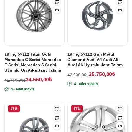
19 İnç 5×112 Titan Gold
19 İnç 5×112 Gun Metal
Mercedes C Serisi Mercedes
Diamond Audi A4 Audi A5
E Serisi Mercedes S Serisi
Audi A6 Uyumlu Jant Takımı
Uyumlu Ön Arka Jant Takımı
35.750,00
₺
42.900,00
₺
34.550,00
₺
Orijinal
Şu
41.460,00
₺
4+ adet stokta
Orijinal
Şu
fiyat:
andaki
4+ adet stokta
fiyat:
andaki
fiyat:
42.900,00₺.
fiyat:
41.460,00₺.
35.750,00₺.
34.550,00₺.
17%
17%