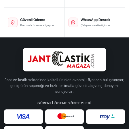
Güvenli Ödeme
WhatsApp Destek
Korumalı ödeme altyapısı
Çalışma saatleri içinde
Jant ve lastik sektöründe kaliteli ürünleri avantajlı fiyatlarla buluşturuyor;
geniş ürün seçeneği ve hızlı teslimatla güvenli alışveriş deneyimi
sunuyoruz.
GÜVENLI ÖDEME YÖNTEMLERI
VISA
troy
mastercard