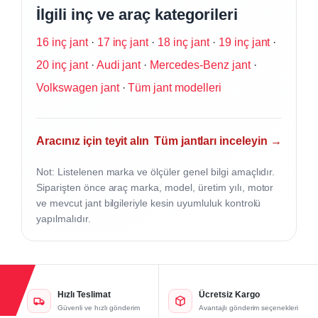
İlgili inç ve araç kategorileri
16 inç jant
·
17 inç jant
·
18 inç jant
·
19 inç jant
·
20 inç jant
·
Audi jant
·
Mercedes-Benz jant
·
Volkswagen jant
·
Tüm jant modelleri
Aracınız için teyit alın
Tüm jantları inceleyin →
Not: Listelenen marka ve ölçüler genel bilgi amaçlıdır.
Siparişten önce araç marka, model, üretim yılı, motor
ve mevcut jant bilgileriyle kesin uyumluluk kontrolü
yapılmalıdır.
Hızlı Teslimat
Ücretsiz Kargo
Güvenli ve hızlı gönderim
Avantajlı gönderim seçenekleri