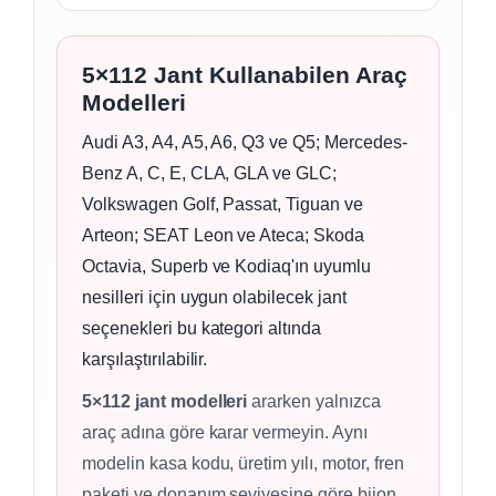
5×112 Jant Kullanabilen Araç
Modelleri
Audi A3, A4, A5, A6, Q3 ve Q5; Mercedes-
Benz A, C, E, CLA, GLA ve GLC;
Volkswagen Golf, Passat, Tiguan ve
Arteon; SEAT Leon ve Ateca; Skoda
Octavia, Superb ve Kodiaq'ın uyumlu
nesilleri için uygun olabilecek jant
seçenekleri bu kategori altında
karşılaştırılabilir.
5×112 jant modelleri
ararken yalnızca
araç adına göre karar vermeyin. Aynı
modelin kasa kodu, üretim yılı, motor, fren
paketi ve donanım seviyesine göre bijon