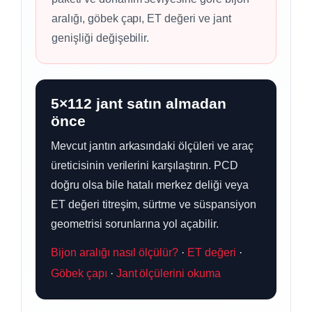
aralığı, göbek çapı, ET değeri ve jant
genişliği değişebilir.
5×112 jant satın almadan
önce
Mevcut jantın arkasındaki ölçüleri ve araç
üreticisinin verilerini karşılaştırın. PCD
doğru olsa bile hatalı merkez deliği veya
ET değeri titreşim, sürtme ve süspansiyon
geometrisi sorunlarına yol açabilir.
Bijon aralığı nasıl ölçülür?
·
ET değeri
·
Göbek çapı
·
Jant ölçülerini okuma