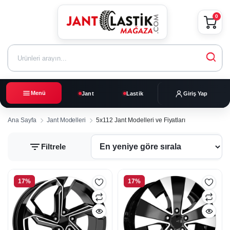
0
Menü
Jant
Lastik
Giriş Yap
Ana Sayfa
Jant Modelleri
5x112 Jant Modelleri ve Fiyatları
Filtrele
5x112
17%
17%
Jant
Modelleri
ve