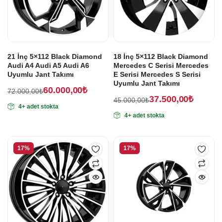
Fiyatları
ürünleri
21 İnç 5×112 Black Diamond
18 İnç 5×112 Black Diamond
Audi A4 Audi A5 Audi A6
Mercedes C Serisi Mercedes
Uyumlu Jant Takımı
E Serisi Mercedes S Serisi
Uyumlu Jant Takımı
60.000,00
₺
72.000,00
₺
37.500,00
₺
Orijinal
Şu
45.000,00
₺
4+ adet stokta
Orijinal
Şu
fiyat:
andaki
4+ adet stokta
fiyat:
andaki
fiyat:
72.000,00₺.
fiyat:
45.000,00₺.
60.000,00₺.
37.500,00₺.
17%
17%