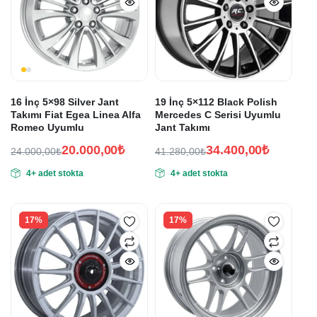
16 İnç 5×98 Silver Jant
19 İnç 5×112 Black Polish
Takımı Fiat Egea Linea Alfa
Mercedes C Serisi Uyumlu
Romeo Uyumlu
Jant Takımı
20.000,00
₺
34.400,00
₺
24.000,00
₺
41.280,00
₺
Orijinal
Şu
Orijinal
Şu
4+ adet stokta
4+ adet stokta
fiyat:
andaki
fiyat:
andaki
fiyat:
fiyat:
24.000,00₺.
41.280,00₺.
20.000,00₺.
34.400,00₺.
17%
17%