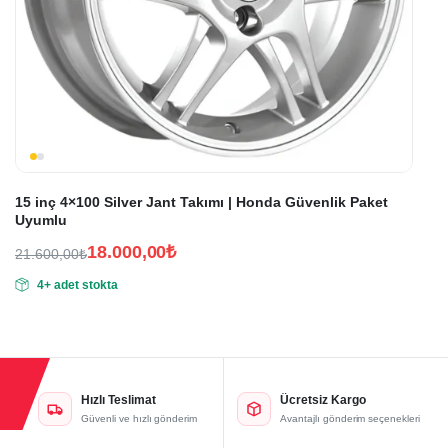
15 inç 4×100 Silver Jant Takımı | Honda Güvenlik Paket
Uyumlu
18.000,00
₺
21.600,00
₺
Orijinal
Şu
4+ adet stokta
fiyat:
andaki
fiyat:
21.600,00₺.
18.000,00₺.
Hızlı Teslimat
Ücretsiz Kargo
Güvenli ve hızlı gönderim
Avantajlı gönderim seçenekleri