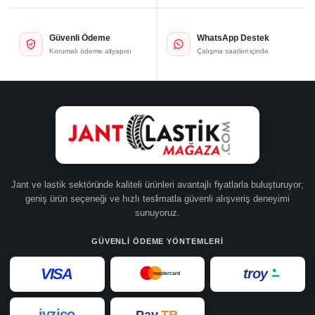
Güvenli Ödeme
WhatsApp Destek
Korumalı ödeme altyapısı
Çalışma saatleri içinde
Jant ve lastik sektöründe kaliteli ürünleri avantajlı fiyatlarla buluşturuyor;
geniş ürün seçeneği ve hızlı teslimatla güvenli alışveriş deneyimi
sunuyoruz.
GÜVENLI ÖDEME YÖNTEMLERI
VISA
troy
mastercard
iyzico
Pay
TR