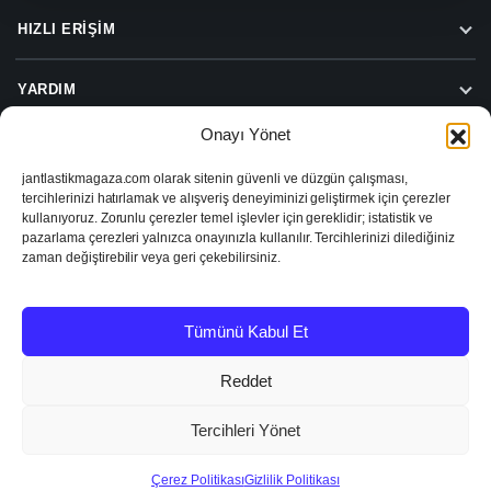
HIZLI ERIŞIM
YARDIM
Onayı Yönet
jantlastikmagaza.com olarak sitenin güvenli ve düzgün çalışması,
Beylas Jant Lastik Hizmetleri
tercihlerinizi hatırlamak ve alışveriş deneyiminizi geliştirmek için çerezler
Beylas Jant Lastik Sanayi ve Ticaret Limited Şirketi
kullanıyoruz. Zorunlu çerezler temel işlevler için gereklidir; istatistik ve
Turgut Özal Caddesi No:74, 35390 Buca/İzmir
pazarlama çerezleri yalnızca onayınızla kullanılır. Tercihlerinizi dilediğiniz
VD: Şirinyer
zaman değiştirebilir veya geri çekebilirsiniz.
VN: 1671413282
Tümünü Kabul Et
2026 © Jant Lastik Mağaza
KVKK ve Gizlilik
Şartlar ve Koşullar
İptal & İade
Reddet
Tercihleri Yönet
Çerez Politikası
Gizlilik Politikası