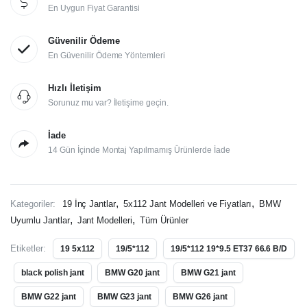
En Uygun Fiyat Garantisi
Güvenilir Ödeme
En Güvenilir Ödeme Yöntemleri
Hızlı İletişim
Sorunuz mu var? İletişime geçin.
İade
14 Gün İçinde Montaj Yapılmamış Ürünlerde İade
,
,
Kategoriler:
19 İnç Jantlar
5x112 Jant Modelleri ve Fiyatları
BMW
,
,
Uyumlu Jantlar
Jant Modelleri
Tüm Ürünler
Etiketler:
19 5x112
19/5*112
19/5*112 19*9.5 ET37 66.6 B/D
black polish jant
BMW G20 jant
BMW G21 jant
BMW G22 jant
BMW G23 jant
BMW G26 jant