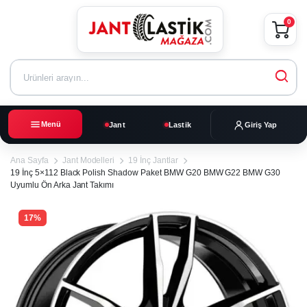
0
Menü
Jant
Lastik
Giriş Yap
Ana Sayfa
Jant Modelleri
19 İnç Jantlar
19 İnç 5×112 Black Polish Shadow Paket BMW G20 BMW G22 BMW G30
Uyumlu Ön Arka Jant Takımı
17%