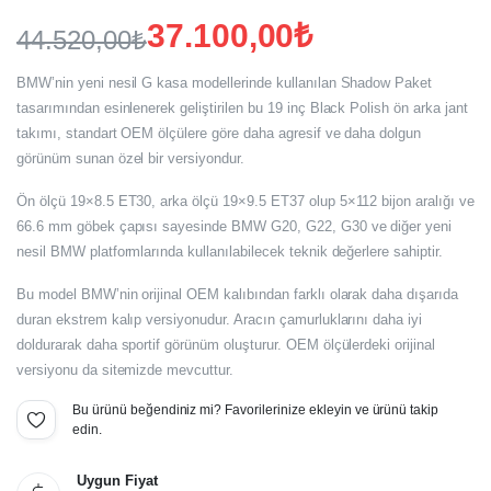
37.100,00
₺
44.520,00
₺
Orijinal
Şu
BMW’nin yeni nesil G kasa modellerinde kullanılan Shadow Paket
fiyat:
andaki
tasarımından esinlenerek geliştirilen bu 19 inç Black Polish ön arka jant
takımı, standart OEM ölçülere göre daha agresif ve daha dolgun
fiyat:
44.520,00₺.
görünüm sunan özel bir versiyondur.
37.100,00₺.
Ön ölçü 19×8.5 ET30, arka ölçü 19×9.5 ET37 olup 5×112 bijon aralığı ve
66.6 mm göbek çapısı sayesinde BMW G20, G22, G30 ve diğer yeni
nesil BMW platformlarında kullanılabilecek teknik değerlere sahiptir.
Bu model BMW’nin orijinal OEM kalıbından farklı olarak daha dışarıda
duran ekstrem kalıp versiyonudur. Aracın çamurluklarını daha iyi
doldurarak daha sportif görünüm oluşturur. OEM ölçülerdeki orijinal
versiyonu da sitemizde mevcuttur.
Bu ürünü beğendiniz mi? Favorilerinize ekleyin ve ürünü takip
edin.
Uygun Fiyat