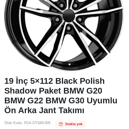
19 İnç 5×112 Black Polish
Shadow Paket BMW G20
BMW G22 BMW G30 Uyumlu
Ön Arka Jant Takımı
Stok Kodu:
R1A-DY649-005
Stokta yok