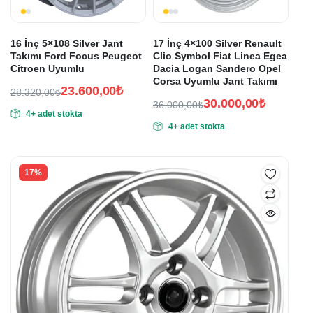
16 İnç 5×108 Silver Jant
17 İnç 4×100 Silver Renault
Takımı Ford Focus Peugeot
Clio Symbol Fiat Linea Egea
Citroen Uyumlu
Dacia Logan Sandero Opel
Corsa Uyumlu Jant Takımı
23.600,00
₺
28.320,00
₺
30.000,00
₺
Orijinal
Şu
36.000,00
₺
4+ adet stokta
Orijinal
Şu
fiyat:
andaki
4+ adet stokta
fiyat:
andaki
fiyat:
28.320,00₺.
fiyat:
36.000,00₺.
23.600,00₺.
30.000,00₺.
17%