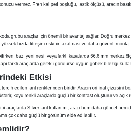
 sonucu vermez. Fren kaliperi boşluğu, lastik ölçüsü, aracın bas
oda grubu araçlar için önemli bir avantaj sağlar. Doğru merkez 
yüksek hızda titreşim riskinin azalması ve daha güvenli montaj 
irken, bazı yeni nesil veya farklı kasalarda 66.6 mm merkez ölçü
çapı farklı araçlarda gerekli görülürse uygun göbek bileziği kullan
rindeki Etkisi
ercih edilen jant renklerinden biridir. Aracın orijinal çizgisin
sterir, koyu renkli araçlarda güçlü bir kontrast oluşturur ve açık
araçlarda Silver jant kullanımı, aracı hem daha güncel hem de dah
 ama çok daha güçlü bir görünüm elde edilebilir.
emlidir?