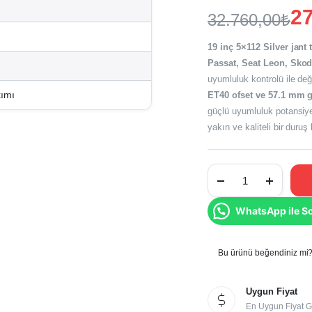
27
32.760,00
₺
Orijinal
Şu
19 inç 5×112 Silver jant 
fiyat:
andaki
Passat, Seat Leon, Sko
uyumluluk kontrolü ile değ
fiyat:
32.760,00₺
kımı
ET40 ofset ve 57.1 mm 
27.300,00₺
güçlü uyumluluk potansiye
yakın ve kaliteli bir duruş
19
İnç
5x112
Silver
WhatsApp ile S
Golf
Passat
Leon
Uyumlu
Jant
Bu ürünü beğendiniz mi? 
Takımı
miktar
Uygun Fiyat
En Uygun Fiyat G