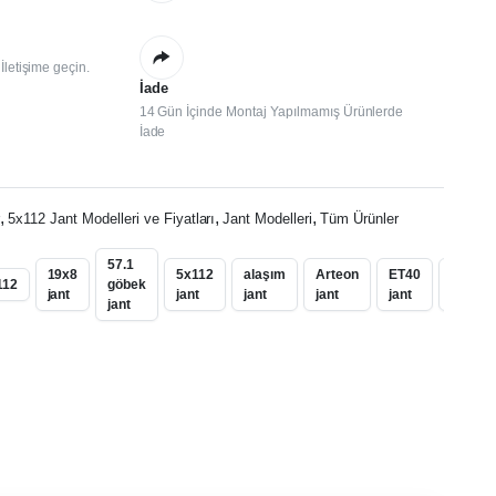
letişime geçin.
İade
14 Gün İçinde Montaj Yapılmamış Ürünlerde
İade
,
,
,
r
5x112 Jant Modelleri ve Fiyatları
Jant Modelleri
Tüm Ürünler
57.1
19x8
5x112
alaşım
Arteon
ET40
golf
112
göbek
jant
jant
jant
jant
jant
jant
jant