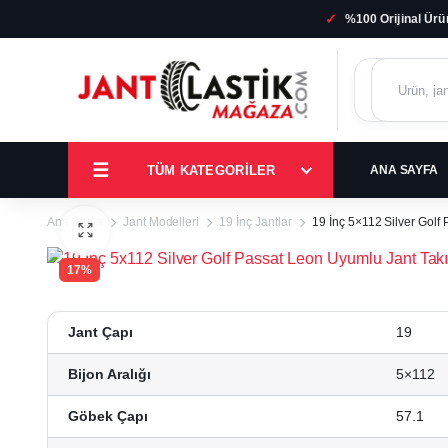
✓
%100 Orijinal Ürü
TÜM KATEGORILER
ANA SAYFA
Ana Sayfa
Jant Modelleri
19 İnç Jantlar
19 İnç 5×112 Silver Golf
17%
Jant Çapı
19
Bijon Aralığı
5×112
Göbek Çapı
57.1