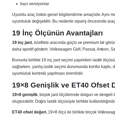
bazı versiyonlar
Uyumlu araç listesi genel bilgilendirme amaçlıdır. Aynı mod
uyumluluk değişebilir. Bu nedenle sipariş öncesinde araç 
19 İnç Ölçünün Avantajları
19 inç jant
, özellikle aracında güçlü ve premium bir görünü
daha sportif gösterir. Volkswagen Golf, Passat, Arteon, Se
Bununla birlikte 19 inç jant seçimi yapılırken lastik ölçü
sağlarken, yanlış lastik seçimi durumunda konfor kaybı, 
uyumluluk kontrolü yapılması önemlidir.
19×8 Genişlik ve ET40 Ofset 
19×8 genişlik
, büyük jant ölçülerinde dolgun ve dengeli b
oluşturabilir. Doğru lastik ölçüsüyle birlikte kullanıldığı
ET40 ofset değeri
, 19×8 ölçü ile birlikte birçok Volks