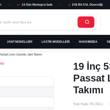
↩
●
n
14 Gün Montajsız İade
256 Bit SSL Güvenliği
JANT MODELLERI
LASTIK MODELLERI
HAKKIMIZDA
S
 Passat Leon Uyumlu Jant Takımı
19 İnç 5
Passat 
Takımı
Stok Kodu:
R1-316-1