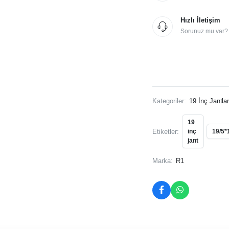
Hızlı İletişim
Sorunuz mu var? İ
Kategoriler:
19 İnç Jantla
19
Etiketler:
inç
19/5*
jant
Marka:
R1