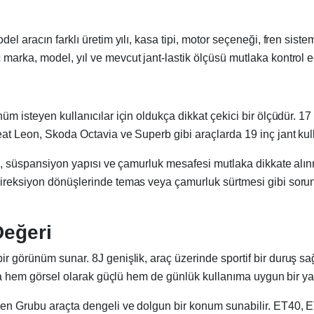
el aracın farklı üretim yılı, kasa tipi, motor seçeneği, fren siste
marka, model, yıl ve mevcut jant-lastik ölçüsü mutlaka kontrol ed
m isteyen kullanıcılar için oldukça dikkat çekici bir ölçüdür. 17 
at Leon, Skoda Octavia ve Superb gibi araçlarda 19 inç jant kullan
sü, süspansiyon yapısı ve çamurluk mesafesi mutlaka dikkate alın
direksiyon dönüşlerinde temas veya çamurluk sürtmesi gibi sorunl
Değeri
ir görünüm sunar. 8J genişlik, araç üzerinde sportif bir duruş sa
nda hem görsel olarak güçlü hem de günlük kullanıma uygun bir yap
wagen Grubu araçta dengeli ve dolgun bir konum sunabilir. ET40, 