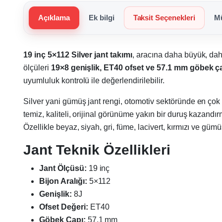
Açıklama
Ek bilgi
Taksit Seçenekleri
Mü
19 inç 5×112 Silver jant takımı
, aracına daha büyük, dah
ölçüleri
19×8 genişlik, ET40 ofset ve 57.1 mm göbek ç
uyumluluk kontrolü ile değerlendirilebilir.
Silver yani gümüş jant rengi, otomotiv sektöründe en çok
temiz, kaliteli, orijinal görünüme yakın bir duruş kazandı
Özellikle beyaz, siyah, gri, füme, lacivert, kırmızı ve güm
Jant Teknik Özellikleri
Jant Ölçüsü:
19 inç
Bijon Aralığı:
5×112
Genişlik:
8J
Ofset Değeri:
ET40
Göbek Çapı:
57.1 mm