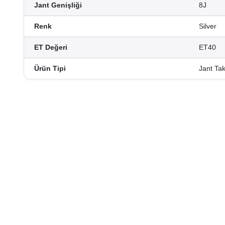
Jant Genişliği
8J
Renk
Silver
ET Değeri
ET40
Ürün Tipi
Jant Ta