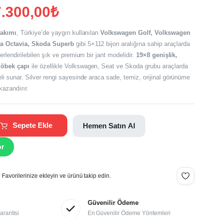
.300,00
₺
takımı
, Türkiye’de yaygın kullanılan
Volkswagen Golf, Volkswagen
da Octavia, Skoda Superb
gibi 5×112 bijon aralığına sahip araçlarda
erlendirilebilen şık ve premium bir jant modelidir.
19×8 genişlik,
.
göbek çapı
ile özellikle Volkswagen, Seat ve Skoda grubu araçlarda
.
li sunar. Silver rengi sayesinde araca sade, temiz, orijinal görünüme
 kazandırır.
Sepete Ekle
Hemen Satın Al
or
Favorilerinize ekleyin ve ürünü takip edin.
Güvenilir Ödeme
arantisi
En Güvenilir Ödeme Yöntemleri