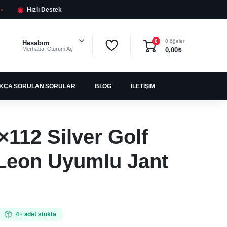
◉
Hızlı Destek
0 öğeler
0
Hesabım
Merhaba, Oturum Aç
0,00
₺
IKÇA SORULAN SORULAR
BLOG
İLETIŞIM
×112 Silver Golf
Leon Uyumlu Jant
4+ adet stokta