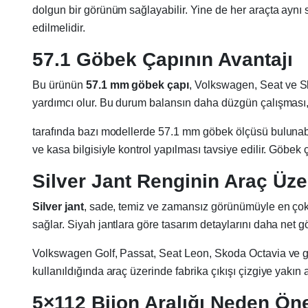
dolgun bir görünüm sağlayabilir. Yine de her araçta aynı
edilmelidir.
57.1 Göbek Çapının Avantajı
Bu ürünün
57.1 mm göbek çapı
, Volkswagen, Seat ve Sk
yardımcı olur. Bu durum balansın daha düzgün çalışması, 
tarafında bazı modellerde 57.1 mm göbek ölçüsü bulunabil
ve kasa bilgisiyle kontrol yapılması tavsiye edilir. Göbek 
Silver Jant Renginin Araç Üze
Silver jant
, sade, temiz ve zamansız görünümüyle en çok t
sağlar. Siyah jantlara göre tasarım detaylarını daha net gö
Volkswagen Golf, Passat, Seat Leon, Skoda Octavia ve gibi 
kullanıldığında araç üzerinde fabrika çıkışı çizgiye yakın
5×112 Bijon Aralığı Neden Ön