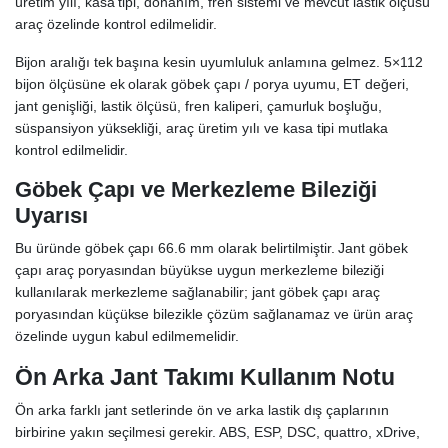
üretim yılı, kasa tipi, donanım, fren sistemi ve mevcut lastik ölçüsü
araç özelinde kontrol edilmelidir.
Bijon aralığı tek başına kesin uyumluluk anlamına gelmez. 5×112
bijon ölçüsüne ek olarak göbek çapı / porya uyumu, ET değeri,
jant genişliği, lastik ölçüsü, fren kaliperi, çamurluk boşluğu,
süspansiyon yüksekliği, araç üretim yılı ve kasa tipi mutlaka
kontrol edilmelidir.
Göbek Çapı ve Merkezleme Bileziği
Uyarısı
Bu üründe göbek çapı 66.6 mm olarak belirtilmiştir. Jant göbek
çapı araç poryasından büyükse uygun merkezleme bileziği
kullanılarak merkezleme sağlanabilir; jant göbek çapı araç
poryasından küçükse bilezikle çözüm sağlanamaz ve ürün araç
özelinde uygun kabul edilmemelidir.
Ön Arka Jant Takımı Kullanım Notu
Ön arka farklı jant setlerinde ön ve arka lastik dış çaplarının
birbirine yakın seçilmesi gerekir. ABS, ESP, DSC, quattro, xDrive,