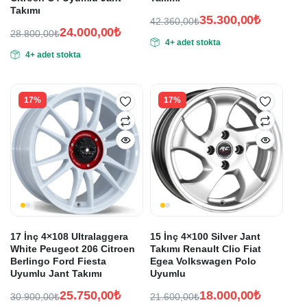
Takımı
35.300,00
₺
42.360,00
₺
24.000,00
₺
Orijinal
Şu
28.800,00
₺
4+ adet stokta
Orijinal
Şu
fiyat:
andaki
4+ adet stokta
fiyat:
andaki
fiyat:
42.360,00₺.
fiyat:
28.800,00₺.
35.300,00₺.
24.000,00₺.
17%
17%
17 İnç 4×108 Ultralaggera
15 İnç 4×100 Silver Jant
White Peugeot 206 Citroen
Takımı Renault Clio Fiat
Berlingo Ford Fiesta
Egea Volkswagen Polo
Uyumlu Jant Takımı
Uyumlu
25.750,00
₺
18.000,00
₺
30.900,00
₺
21.600,00
₺