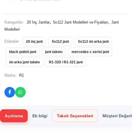
,
,
Kategoriler:
20 İnç Jantlar
5x112 Jant Modelleri ve Fiyatları
Jant
Modelleri
Etiketler:
20 inç jant
5x112 jant
5x112 ön arka jant
black polish jant
jant takımı
mercedes c serisi jant
ön arka jant takımı
R1-320 / R1-321 jant
Marka:
R1
Açıklama
Ek bilgi
Taksit Seçenekleri
Müşteri Değerl