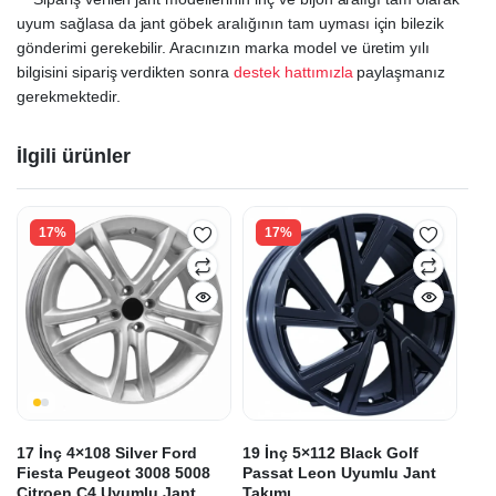
uyum sağlasa da jant göbek aralığının tam uyması için bilezik
gönderimi gerekebilir. Aracınızın marka model ve üretim yılı
bilgisini sipariş verdikten sonra
destek hattımızla
paylaşmanız
gerekmektedir.
İlgili ürünler
17%
17%
17 İnç 4×108 Silver Ford
19 İnç 5×112 Black Golf
Fiesta Peugeot 3008 5008
Passat Leon Uyumlu Jant
Citroen C4 Uyumlu Jant
Takımı