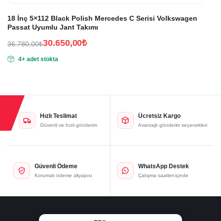
18 İnç 5×112 Black Polish Mercedes C Serisi Volkswagen
Passat Uyumlu Jant Takımı
30.650,00
₺
36.780,00
₺
Orijinal
Şu
4+ adet stokta
fiyat:
andaki
fiyat:
36.780,00₺.
30.650,00₺.
Hızlı Teslimat
Ücretsiz Kargo
Güvenli ve hızlı gönderim
Avantajlı gönderim seçenekleri
Güvenli Ödeme
WhatsApp Destek
Korumalı ödeme altyapısı
Çalışma saatleri içinde