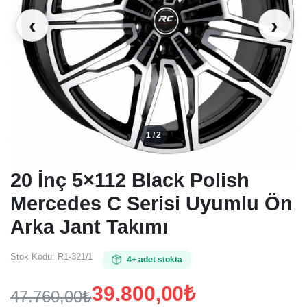
‹
›
1 / 2
20 İnç 5×112 Black Polish
Mercedes C Serisi Uyumlu Ön
Arka Jant Takımı
Stok Kodu:
R1-321/1
4+ adet stokta
39.800,00
₺
47.760,00
₺