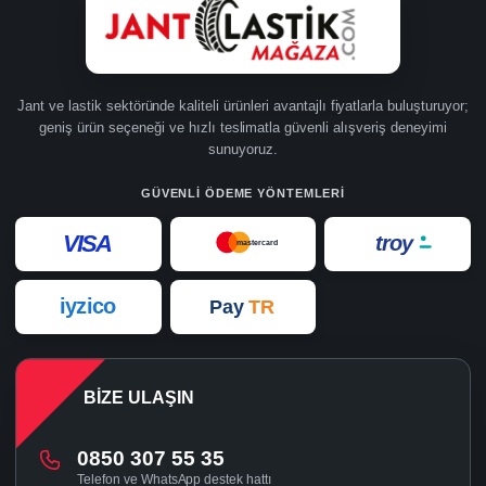
Jant ve lastik sektöründe kaliteli ürünleri avantajlı fiyatlarla buluşturuyor;
geniş ürün seçeneği ve hızlı teslimatla güvenli alışveriş deneyimi
sunuyoruz.
GÜVENLI ÖDEME YÖNTEMLERI
VISA
troy
mastercard
iyzico
Pay
TR
BIZE ULAŞIN
0850 307 55 35
Telefon ve WhatsApp destek hattı