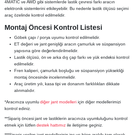
4MATIC ve AWD gibi sistemlerde lastik çevresi farkı aracın
elektronik sistemlerini etkileyebilir. Bu nedenle lastik ölçüsü seçimi
araç özelinde kontrol edilmelidir.
Montaj Öncesi Kontrol Listesi
Göbek çapı / porya uyumu kontrol edilmelidir.
ET değeri ve jant genişliği aracın çamurluk ve süspansiyon
yapısına göre değerlendirilmelidir.
Lastik ölçüsü, ön ve arka dış çap farkı ve yük endeksi kontrol
edilmelidir.
Fren kaliperi, çamurluk boşluğu ve süspansiyon yüksekliği
montaj öncesinde incelenmelidir.
Araç üretim yılı, kasa tipi ve donanım farklılıkları dikkate
alınmalıdır.
*Aracınıza uyumlu
diğer jant modelleri
için diğer modellerimizi
kontrol ediniz.
**Sipariş öncesi jant ve lastiklerin aracınıza uyumluluğunu kontrol
etmek için lütfen
destek hattımız
ile iletişime geçiniz.
***Sipariş verilen jant modellerinin inç ve bijon aralığı tam olarak