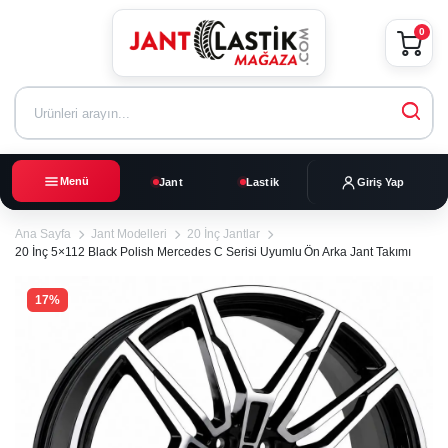
0
Menü
Jant
Lastik
Giriş Yap
Ana Sayfa
Jant Modelleri
20 İnç Jantlar
20 İnç 5×112 Black Polish Mercedes C Serisi Uyumlu Ön Arka Jant Takımı
17%