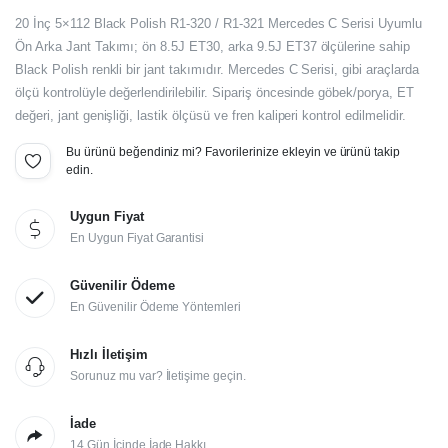
Orijinal
Şu
20 İnç 5×112 Black Polish R1-320 / R1-321 Mercedes C Serisi Uyumlu
fiyat:
andaki
Ön Arka Jant Takımı; ön 8.5J ET30, arka 9.5J ET37 ölçülerine sahip
Black Polish renkli bir jant takımıdır. Mercedes C Serisi, gibi araçlarda
fiyat:
47.760,00₺.
ölçü kontrolüyle değerlendirilebilir. Sipariş öncesinde göbek/porya, ET
39.800,00₺.
değeri, jant genişliği, lastik ölçüsü ve fren kaliperi kontrol edilmelidir.
Bu ürünü beğendiniz mi? Favorilerinize ekleyin ve ürünü takip
edin.
Uygun Fiyat
En Uygun Fiyat Garantisi
Güvenilir Ödeme
En Güvenilir Ödeme Yöntemleri
Hızlı İletişim
Sorunuz mu var? İletişime geçin.
İade
14 Gün İçinde İade Hakkı