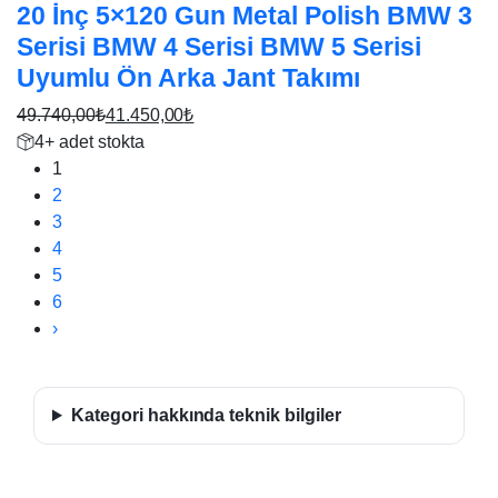
20 İnç 5×120 Gun Metal Polish BMW 3
Serisi BMW 4 Serisi BMW 5 Serisi
Uyumlu Ön Arka Jant Takımı
49.740,00
₺
41.450,00
₺
Orijinal
Şu
4+ adet stokta
fiyat:
andaki
1
49.740,00₺.
fiyat:
2
41.450,00₺.
3
4
5
6
Sonraki
›
sayfa
Kategori hakkında teknik bilgiler