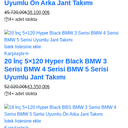
Uyumlu Ön Arka Jant Takımı
45.720,00
₺
38.100,00
₺
Orijinal
Şu
4+ adet stokta
fiyat:
andaki
17%
45.720,00₺.
fiyat:
38.100,00₺.
İstek listesine ekle
Karşılaştır
20 İnç 5×120 Hyper Black BMW 3
Serisi BMW 4 Serisi BMW 5 Serisi
Uyumlu Jant Takımı
52.020,00
₺
43.350,00
₺
Orijinal
Şu
4+ adet stokta
fiyat:
andaki
17%
52.020,00₺.
fiyat:
43.350,00₺.
İstek listesine ekle
Karşılaştır