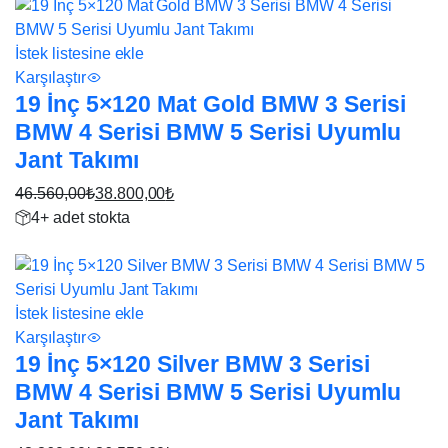
46.800,00₺.
fiyat:
39.000,00₺.
İstek listesine ekle
Karşılaştır
19 İnç 5×120 Mat Gold BMW 3 Serisi
BMW 4 Serisi BMW 5 Serisi Uyumlu
Jant Takımı
46.560,00
₺
38.800,00
₺
Orijinal
Şu
4+ adet stokta
fiyat:
andaki
17%
46.560,00₺.
fiyat:
38.800,00₺.
İstek listesine ekle
Karşılaştır
19 İnç 5×120 Silver BMW 3 Serisi
BMW 4 Serisi BMW 5 Serisi Uyumlu
Jant Takımı