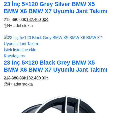
23 İnç 5×120 Grey Silver BMW X5
BMW X6 BMW X7 Uyumlu Jant Takımı
218.880,00
₺
182.400,00
₺
Orijinal
Şu
4+ adet stokta
fiyat:
andaki
17%
218.880,00₺.
fiyat:
182.400,00₺.
İstek listesine ekle
Karşılaştır
23 İnç 5×120 Black Grey BMW X5
BMW X6 BMW X7 Uyumlu Jant Takımı
218.880,00
₺
182.400,00
₺
Orijinal
Şu
4+ adet stokta
fiyat:
andaki
17%
218.880,00₺.
fiyat:
182.400,00₺.