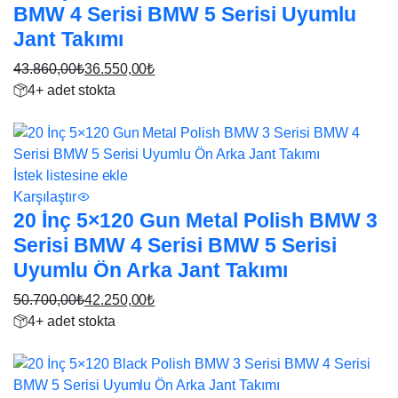
BMW 4 Serisi BMW 5 Serisi Uyumlu
Jant Takımı
43.860,00
₺
36.550,00
₺
Orijinal
Şu
4+ adet stokta
fiyat:
andaki
17%
43.860,00₺.
fiyat:
36.550,00₺.
İstek listesine ekle
Karşılaştır
20 İnç 5×120 Gun Metal Polish BMW 3
Serisi BMW 4 Serisi BMW 5 Serisi
Uyumlu Ön Arka Jant Takımı
50.700,00
₺
42.250,00
₺
Orijinal
Şu
4+ adet stokta
fiyat:
andaki
17%
50.700,00₺.
fiyat:
42.250,00₺.