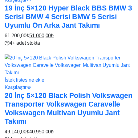
19 İnç 5×120 Hyper Black BBS BMW 3
Serisi BMW 4 Serisi BMW 5 Serisi
Uyumlu Ön Arka Jant Takımı
61.200,00
₺
51.000,00
₺
Orijinal
Şu
4+ adet stokta
fiyat:
andaki
17%
61.200,00₺.
fiyat:
51.000,00₺.
İstek listesine ekle
Karşılaştır
20 İnç 5×120 Black Polish Volkswagen
Transporter Volkswagen Caravelle
Volkswagen Multivan Uyumlu Jant
Takımı
49.140,00
₺
40.950,00
₺