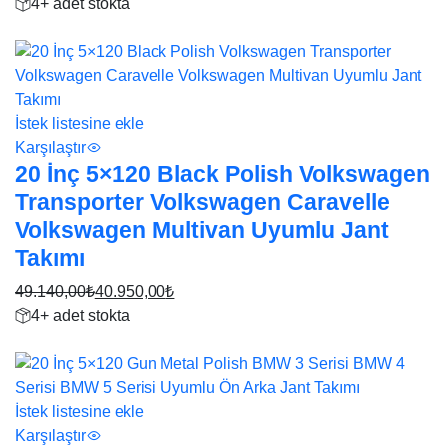
Orijinal
Şu
4+ adet stokta
fiyat:
andaki
17%
49.140,00₺.
fiyat:
40.950,00₺.
İstek listesine ekle
Karşılaştır
20 İnç 5×120 Black Polish Volkswagen
Transporter Volkswagen Caravelle
Volkswagen Multivan Uyumlu Jant
Takımı
49.140,00
₺
40.950,00
₺
Orijinal
Şu
4+ adet stokta
fiyat:
andaki
17%
49.140,00₺.
fiyat:
40.950,00₺.
İstek listesine ekle
Karşılaştır