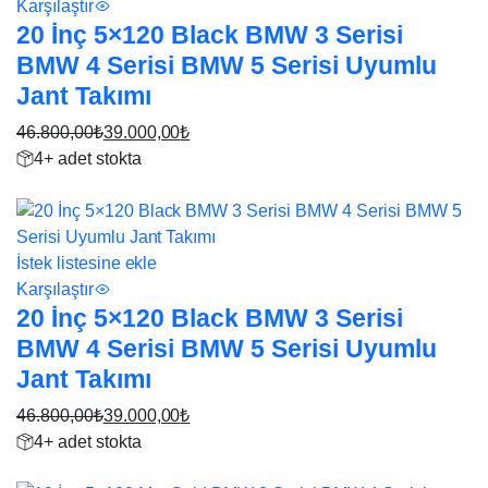
ve
Karşılaştır
Fiyatları
20 İnç 5×120 Black BMW 3 Serisi
BMW 4 Serisi BMW 5 Serisi Uyumlu
ürünleri
Jant Takımı
46.800,00
₺
39.000,00
₺
Orijinal
Şu
4+ adet stokta
fiyat:
andaki
17%
46.800,00₺.
fiyat:
39.000,00₺.
İstek listesine ekle
Karşılaştır
20 İnç 5×120 Black BMW 3 Serisi
BMW 4 Serisi BMW 5 Serisi Uyumlu
Jant Takımı
46.800,00
₺
39.000,00
₺
Orijinal
Şu
4+ adet stokta
fiyat:
andaki
17%