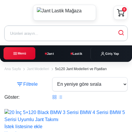
0
Menü
Jant
Lastik
Giriş Yap
Ana Sayfa
Jant Modelleri
5x120 Jant Modelleri ve Fiyatları
Filtrele
Göster:
5x120
17%
Jant
Modelleri
İstek listesine ekle