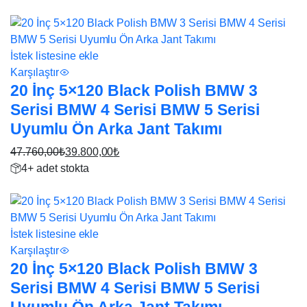
fiyat:
andaki
17%
34.920,00₺.
fiyat:
29.100,00₺.
İstek listesine ekle
Karşılaştır
20 İnç 5×120 Black Polish BMW 3
Serisi BMW 4 Serisi BMW 5 Serisi
Uyumlu Ön Arka Jant Takımı
47.760,00
₺
39.800,00
₺
Orijinal
Şu
4+ adet stokta
fiyat:
andaki
17%
47.760,00₺.
fiyat:
39.800,00₺.
İstek listesine ekle
Karşılaştır
20 İnç 5×120 Black Polish BMW 3
Serisi BMW 4 Serisi BMW 5 Serisi