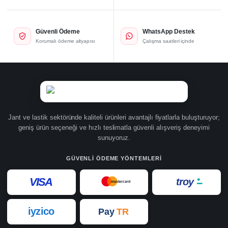
Güvenli Ödeme
WhatsApp Destek
Korumalı ödeme altyapısı
Çalışma saatleri içinde
Jant ve lastik sektöründe kaliteli ürünleri avantajlı fiyatlarla buluşturuyor;
geniş ürün seçeneği ve hızlı teslimatla güvenli alışveriş deneyimi
sunuyoruz.
GÜVENLI ÖDEME YÖNTEMLERI
VISA
troy
mastercard
iyzico
Pay
TR