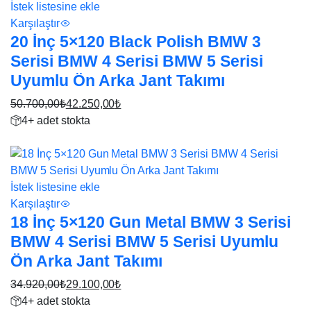
İstek listesine ekle
Karşılaştır
20 İnç 5×120 Black Polish BMW 3
Serisi BMW 4 Serisi BMW 5 Serisi
Uyumlu Ön Arka Jant Takımı
50.700,00
₺
42.250,00
₺
Orijinal
Şu
4+ adet stokta
fiyat:
andaki
17%
50.700,00₺.
fiyat:
42.250,00₺.
İstek listesine ekle
Karşılaştır
18 İnç 5×120 Gun Metal BMW 3 Serisi
BMW 4 Serisi BMW 5 Serisi Uyumlu
Ön Arka Jant Takımı
34.920,00
₺
29.100,00
₺
Orijinal
Şu
4+ adet stokta