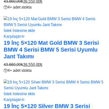
43.860,00
₺
36.550,00
₺
Orijinal
Şu
4+ adet stokta
fiyat:
andaki
17%
43.860,00₺.
fiyat:
36.550,00₺.
İstek listesine ekle
Karşılaştır
19 İnç 5×120 Mat Gold BMW 3 Serisi
BMW 4 Serisi BMW 5 Serisi Uyumlu
Jant Takımı
43.860,00
₺
36.550,00
₺
Orijinal
Şu
4+ adet stokta
fiyat:
andaki
17%
43.860,00₺.
fiyat:
36.550,00₺.
İstek listesine ekle
Karşılaştır
19 İnç 5×120 Silver BMW 3 Serisi