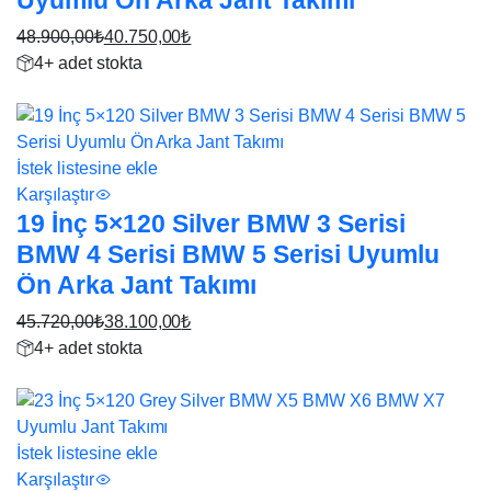
Uyumlu Ön Arka Jant Takımı
48.900,00
₺
40.750,00
₺
Orijinal
Şu
4+ adet stokta
fiyat:
andaki
17%
48.900,00₺.
fiyat:
40.750,00₺.
İstek listesine ekle
Karşılaştır
19 İnç 5×120 Silver BMW 3 Serisi
BMW 4 Serisi BMW 5 Serisi Uyumlu
Ön Arka Jant Takımı
45.720,00
₺
38.100,00
₺
Orijinal
Şu
4+ adet stokta
fiyat:
andaki
17%
45.720,00₺.
fiyat:
38.100,00₺.
İstek listesine ekle
Karşılaştır