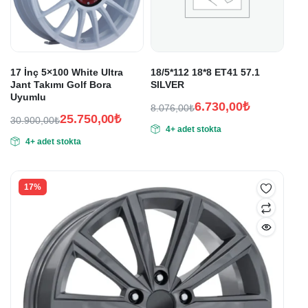
17 İnç 5×100 White Ultra
18/5*112 18*8 ET41 57.1
Jant Takımı Golf Bora
SILVER
Uyumlu
6.730,00
₺
8.076,00
₺
25.750,00
₺
Orijinal
Şu
30.900,00
₺
4+ adet stokta
Orijinal
Şu
fiyat:
andaki
4+ adet stokta
fiyat:
andaki
fiyat:
8.076,00₺.
fiyat:
30.900,00₺.
6.730,00₺.
25.750,00₺.
17%