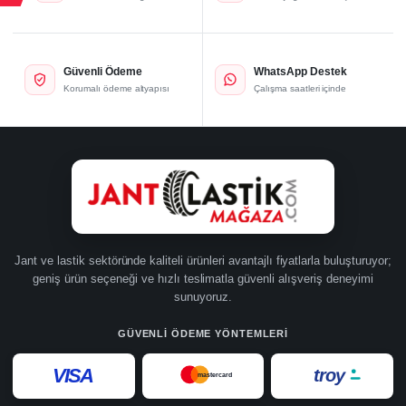
Güvenli Ödeme
WhatsApp Destek
Korumalı ödeme altyapısı
Çalışma saatleri içinde
Jant ve lastik sektöründe kaliteli ürünleri avantajlı fiyatlarla buluşturuyor;
geniş ürün seçeneği ve hızlı teslimatla güvenli alışveriş deneyimi
sunuyoruz.
GÜVENLI ÖDEME YÖNTEMLERI
VISA
troy
mastercard