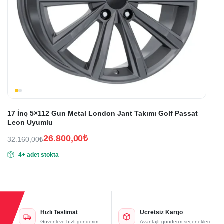
17 İnç 5×112 Gun Metal London Jant Takımı Golf Passat
Leon Uyumlu
26.800,00
₺
32.160,00
₺
Orijinal
Şu
4+ adet stokta
fiyat:
andaki
fiyat:
32.160,00₺.
26.800,00₺.
Hızlı Teslimat
Ücretsiz Kargo
Güvenli ve hızlı gönderim
Avantajlı gönderim seçenekleri