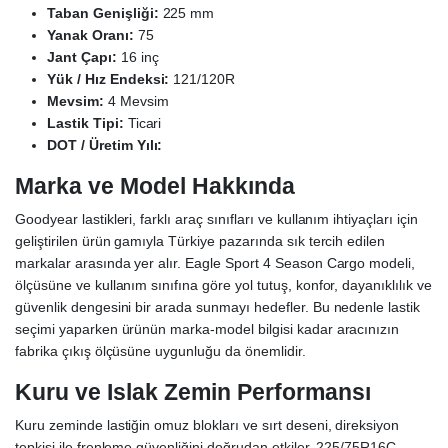
Taban Genişliği:
225 mm
Yanak Oranı:
75
Jant Çapı:
16 inç
Yük / Hız Endeksi:
121/120R
Mevsim:
4 Mevsim
Lastik Tipi:
Ticari
DOT / Üretim Yılı:
Marka ve Model Hakkında
Goodyear lastikleri, farklı araç sınıfları ve kullanım ihtiyaçları için
geliştirilen ürün gamıyla Türkiye pazarında sık tercih edilen
markalar arasında yer alır. Eagle Sport 4 Season Cargo modeli,
ölçüsüne ve kullanım sınıfına göre yol tutuş, konfor, dayanıklılık ve
güvenlik dengesini bir arada sunmayı hedefler. Bu nedenle lastik
seçimi yaparken ürünün marka-model bilgisi kadar aracınızın
fabrika çıkış ölçüsüne uygunluğu da önemlidir.
Kuru ve Islak Zemin Performansı
Kuru zeminde lastiğin omuz blokları ve sırt deseni, direksiyon
tepkisi ile frenleme güvenliğini doğrudan etkiler. 225/75R16C