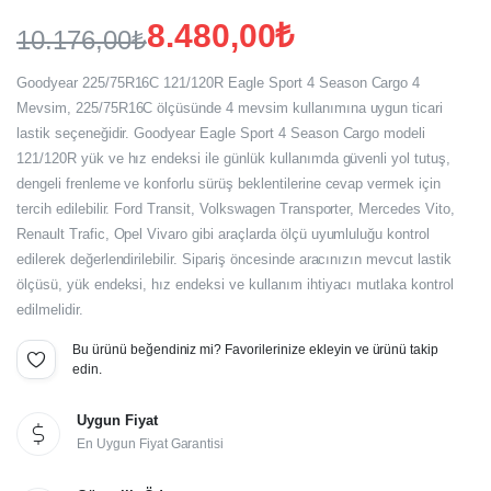
8.480,00
₺
10.176,00
₺
Orijinal
Şu
Goodyear 225/75R16C 121/120R Eagle Sport 4 Season Cargo 4
fiyat:
andaki
Mevsim, 225/75R16C ölçüsünde 4 mevsim kullanımına uygun ticari
lastik seçeneğidir. Goodyear Eagle Sport 4 Season Cargo modeli
fiyat:
10.176,00₺.
121/120R yük ve hız endeksi ile günlük kullanımda güvenli yol tutuş,
8.480,00₺.
dengeli frenleme ve konforlu sürüş beklentilerine cevap vermek için
tercih edilebilir. Ford Transit, Volkswagen Transporter, Mercedes Vito,
Renault Trafic, Opel Vivaro gibi araçlarda ölçü uyumluluğu kontrol
edilerek değerlendirilebilir. Sipariş öncesinde aracınızın mevcut lastik
ölçüsü, yük endeksi, hız endeksi ve kullanım ihtiyacı mutlaka kontrol
edilmelidir.
Bu ürünü beğendiniz mi? Favorilerinize ekleyin ve ürünü takip
edin.
Uygun Fiyat
En Uygun Fiyat Garantisi