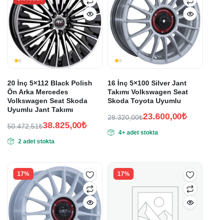
20 İnç 5×112 Black Polish
16 İnç 5×100 Silver Jant
Ön Arka Mercedes
Takımı Volkswagen Seat
Volkswagen Seat Skoda
Skoda Toyota Uyumlu
Uyumlu Jant Takımı
23.600,00
₺
28.320,00
₺
38.825,00
₺
Orijinal
Şu
50.472,51
₺
4+ adet stokta
Orijinal
Şu
fiyat:
andaki
2 adet stokta
fiyat:
andaki
fiyat:
28.320,00₺.
fiyat:
50.472,51₺.
23.600,00₺.
38.825,00₺.
17%
17%