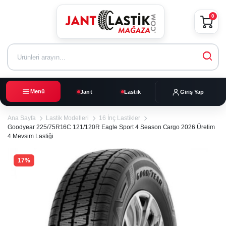
0
Menü
Jant
Lastik
Giriş Yap
Ana Sayfa
Lastik Modelleri
16 İnç Lastikler
Goodyear 225/75R16C 121/120R Eagle Sport 4 Season Cargo 2026 Üretim
4 Mevsim Lastiği
17%