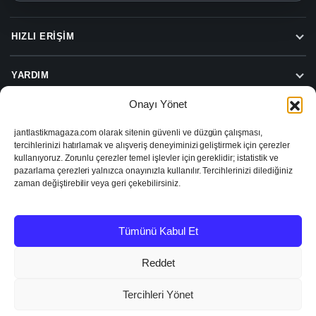
HIZLI ERIŞIM
YARDIM
Onayı Yönet
jantlastikmagaza.com olarak sitenin güvenli ve düzgün çalışması,
Beylas Jant Lastik Hizmetleri
tercihlerinizi hatırlamak ve alışveriş deneyiminizi geliştirmek için çerezler
Beylas Jant Lastik Sanayi ve Ticaret Limited Şirketi
kullanıyoruz. Zorunlu çerezler temel işlevler için gereklidir; istatistik ve
Turgut Özal Caddesi No:74, 35390 Buca/İzmir
pazarlama çerezleri yalnızca onayınızla kullanılır. Tercihlerinizi dilediğiniz
VD: Şirinyer
zaman değiştirebilir veya geri çekebilirsiniz.
VN: 1671413282
Tümünü Kabul Et
2026 © Jant Lastik Mağaza
KVKK ve Gizlilik
Şartlar ve Koşullar
İptal & İade
Reddet
Tercihleri Yönet
FIYAT