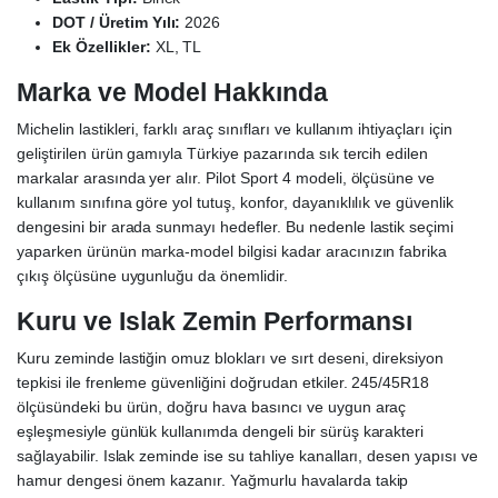
DOT / Üretim Yılı:
2026
Ek Özellikler:
XL, TL
Marka ve Model Hakkında
Michelin lastikleri, farklı araç sınıfları ve kullanım ihtiyaçları için
geliştirilen ürün gamıyla Türkiye pazarında sık tercih edilen
markalar arasında yer alır. Pilot Sport 4 modeli, ölçüsüne ve
kullanım sınıfına göre yol tutuş, konfor, dayanıklılık ve güvenlik
dengesini bir arada sunmayı hedefler. Bu nedenle lastik seçimi
yaparken ürünün marka-model bilgisi kadar aracınızın fabrika
çıkış ölçüsüne uygunluğu da önemlidir.
Kuru ve Islak Zemin Performansı
Kuru zeminde lastiğin omuz blokları ve sırt deseni, direksiyon
tepkisi ile frenleme güvenliğini doğrudan etkiler. 245/45R18
ölçüsündeki bu ürün, doğru hava basıncı ve uygun araç
eşleşmesiyle günlük kullanımda dengeli bir sürüş karakteri
sağlayabilir. Islak zeminde ise su tahliye kanalları, desen yapısı ve
hamur dengesi önem kazanır. Yağmurlu havalarda takip