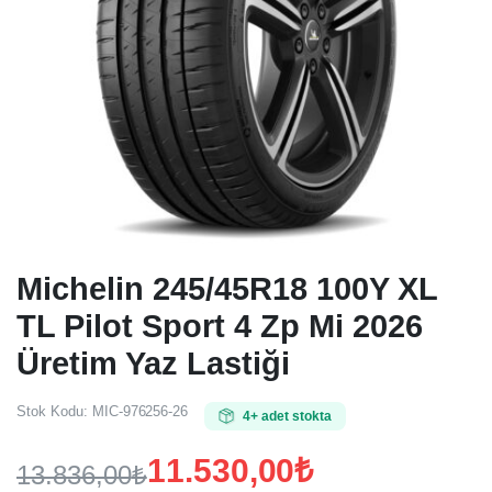
Michelin 245/45R18 100Y XL
TL Pilot Sport 4 Zp Mi 2026
Üretim Yaz Lastiği
Stok Kodu:
MIC-976256-26
4+ adet stokta
11.530,00
₺
13.836,00
₺