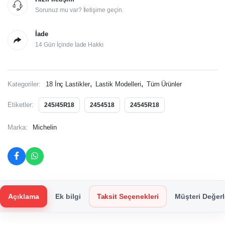
Sorunuz mu var? İletişime geçin.
İade
14 Gün İçinde İade Hakkı
,
,
Kategoriler:
18 İnç Lastikler
Lastik Modelleri
Tüm Ürünler
Etiketler:
245/45R18
2454518
24545R18
Marka:
Michelin
Açıklama
Ek bilgi
Taksit Seçenekleri
Müşteri Değerl