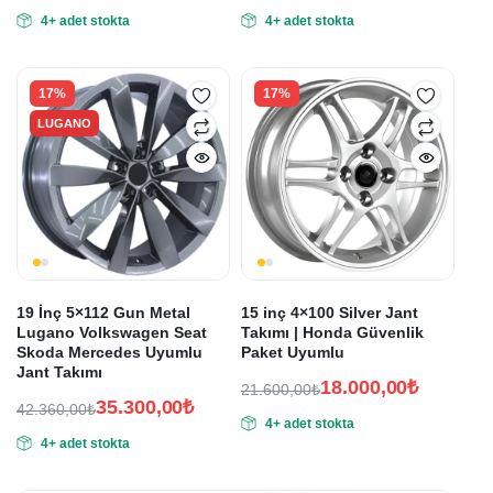
Orijinal
Şu
Orijinal
Şu
4+ adet stokta
4+ adet stokta
fiyat:
andaki
fiyat:
andaki
fiyat:
fiyat:
30.900,00₺.
32.280,00₺.
25.750,00₺.
26.900,00₺.
17%
17%
LUGANO
19 İnç 5×112 Gun Metal
15 inç 4×100 Silver Jant
Lugano Volkswagen Seat
Takımı | Honda Güvenlik
Skoda Mercedes Uyumlu
Paket Uyumlu
Jant Takımı
18.000,00
₺
21.600,00
₺
35.300,00
₺
Orijinal
Şu
42.360,00
₺
4+ adet stokta
Orijinal
Şu
fiyat:
andaki
4+ adet stokta
fiyat:
andaki
fiyat:
21.600,00₺.
fiyat:
42.360,00₺.
18.000,00₺.