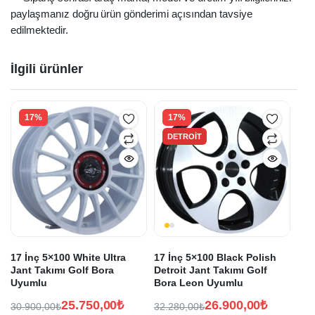
paylaşmanız doğru ürün gönderimi açısından tavsiye
edilmektedir.
İlgili ürünler
17%
17%
DETROIT
17 İnç 5×100 White Ultra
17 İnç 5×100 Black Polish
Jant Takımı Golf Bora
Detroit Jant Takımı Golf
Uyumlu
Bora Leon Uyumlu
25.750,00
₺
26.900,00
₺
30.900,00
₺
32.280,00
₺