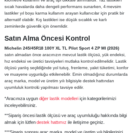
kilometre kullanımı ve araç tipi dikkate alınmalıdır. Yaz lastikleri
sıcak havalarda daha dengeli performans sunarken, 4 mevsim
lastikler yıl boyu karma kullanım arayan kullanıcılar için pratik bir
alternatif olabilir. Kış lastikleri ise düşük sıcaklık ve karlı
zeminlerde güvenlik için önemlidir.
Satın Alma Öncesi Kontrol
Michelin 245/45R18 100Y XL TL Pilot Sport 4 ZP MI (2026)
satın almadan önce aracınızın mevcut lastik ölçüsü, yük endeksi,
hız endeksi ve üretici tavsiyeleri mutlaka kontrol edilmelidir. Lastik
ölçüsü yanlış seçildiğinde yol tutuş, frenleme, yakıt tüketimi, konfor
ve muayene uygunluğu etkilenebilir. Emin olmadığınız durumlarda
araç marka, model ve üretim yılı bilgisiyle destek hattından
uyumluluk kontrolü yapılması tavsiye edilir.
*Aracınıza uygun
diğer lastik modelleri
için kategorilerimizi
inceleyebilirsiniz.
**Sipariş öncesi lastik ölçüsü ve araç uyumluluğu hakkında bilgi
almak için lütfen
destek hattımız
ile iletişime geçiniz.
***Sipariş sonrası araç marka, model ve üretim yılı bilgilerinizi