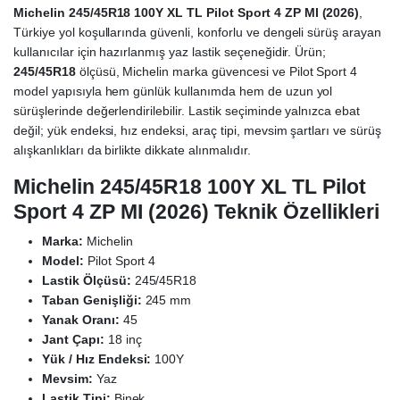
Michelin 245/45R18 100Y XL TL Pilot Sport 4 ZP MI (2026)
,
Türkiye yol koşullarında güvenli, konforlu ve dengeli sürüş arayan
kullanıcılar için hazırlanmış yaz lastik seçeneğidir. Ürün;
245/45R18
ölçüsü, Michelin marka güvencesi ve Pilot Sport 4
model yapısıyla hem günlük kullanımda hem de uzun yol
sürüşlerinde değerlendirilebilir. Lastik seçiminde yalnızca ebat
değil; yük endeksi, hız endeksi, araç tipi, mevsim şartları ve sürüş
alışkanlıkları da birlikte dikkate alınmalıdır.
Michelin 245/45R18 100Y XL TL Pilot
Sport 4 ZP MI (2026) Teknik Özellikleri
Marka:
Michelin
Model:
Pilot Sport 4
Lastik Ölçüsü:
245/45R18
Taban Genişliği:
245 mm
Yanak Oranı:
45
Jant Çapı:
18 inç
Yük / Hız Endeksi:
100Y
Mevsim:
Yaz
Lastik Tipi:
Binek