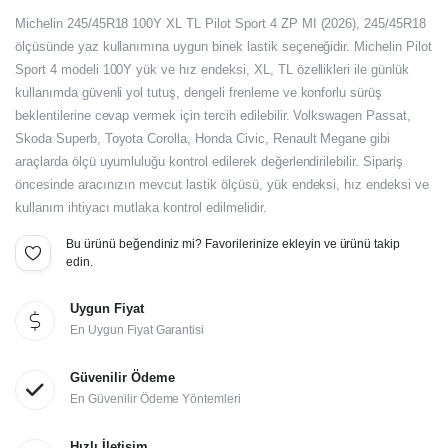
Orijinal
Şu
Michelin 245/45R18 100Y XL TL Pilot Sport 4 ZP MI (2026), 245/45R18
fiyat:
andaki
ölçüsünde yaz kullanımına uygun binek lastik seçeneğidir. Michelin Pilot
Sport 4 modeli 100Y yük ve hız endeksi, XL, TL özellikleri ile günlük
fiyat:
13.836,00₺.
kullanımda güvenli yol tutuş, dengeli frenleme ve konforlu sürüş
11.530,00₺.
beklentilerine cevap vermek için tercih edilebilir. Volkswagen Passat,
Skoda Superb, Toyota Corolla, Honda Civic, Renault Megane gibi
araçlarda ölçü uyumluluğu kontrol edilerek değerlendirilebilir. Sipariş
öncesinde aracınızın mevcut lastik ölçüsü, yük endeksi, hız endeksi ve
kullanım ihtiyacı mutlaka kontrol edilmelidir.
Bu ürünü beğendiniz mi? Favorilerinize ekleyin ve ürünü takip
edin.
Uygun Fiyat
En Uygun Fiyat Garantisi
Güvenilir Ödeme
En Güvenilir Ödeme Yöntemleri
Hızlı İletişim