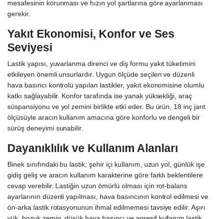
mesafesinin korunması ve hızın yol şartlarına göre ayarlanması
gerekir.
Yakıt Ekonomisi, Konfor ve Ses
Seviyesi
Lastik yapısı, yuvarlanma direnci ve diş formu yakıt tüketimini
etkileyen önemli unsurlardır. Uygun ölçüde seçilen ve düzenli
hava basıncı kontrolü yapılan lastikler, yakıt ekonomisine olumlu
katkı sağlayabilir. Konfor tarafında ise yanak yüksekliği, araç
süspansiyonu ve yol zemini birlikte etki eder. Bu ürün, 18 inç jant
ölçüsüyle aracın kullanım amacına göre konforlu ve dengeli bir
sürüş deneyimi sunabilir.
Dayanıklılık ve Kullanım Alanları
Binek sınıfındaki bu lastik; şehir içi kullanım, uzun yol, günlük işe
gidiş geliş ve aracın kullanım karakterine göre farklı beklentilere
cevap verebilir. Lastiğin uzun ömürlü olması için rot-balans
ayarlarının düzenli yapılması, hava basıncının kontrol edilmesi ve
ön-arka lastik rotasyonunun ihmal edilmemesi tavsiye edilir. Aşırı
yük, bozuk zemin, düşük hava basıncı ve agresif kullanım lastik