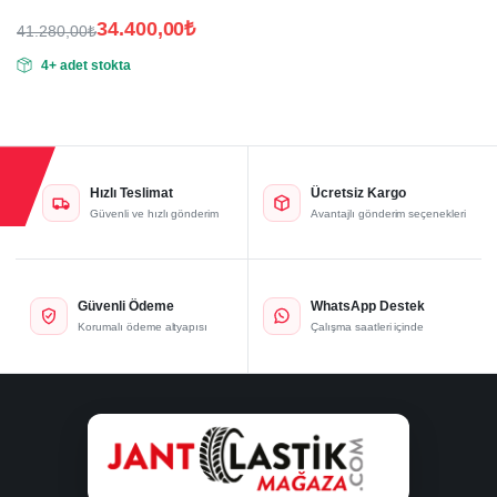
34.400,00
₺
41.280,00
₺
Orijinal
Şu
4+ adet stokta
fiyat:
andaki
fiyat:
41.280,00₺.
34.400,00₺.
Hızlı Teslimat
Ücretsiz Kargo
Güvenli ve hızlı gönderim
Avantajlı gönderim seçenekleri
Güvenli Ödeme
WhatsApp Destek
Korumalı ödeme altyapısı
Çalışma saatleri içinde