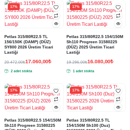
18.280,00₺.
18.950,00₺.
17%
17%
Petlas 315/80R22.5 TL
Petlas 315/80R22.5 154/150M
156/150K (DAMP) (DÜZ)
Sh110 Progreen 31580225
SY800 2026 Üretim Ticari
(DÜZ) 2025 Üretim Ticari
Lastiği
Lastiği
17.060,00
₺
16.080,00
₺
20.472,00
₺
19.296,00
₺
Orijinal
Şu
Orijinal
Şu
2 adet stokta
1 adet stokta
fiyat:
andaki
fiyat:
andaki
fiyat:
fiyat:
20.472,00₺.
19.296,00₺.
17.060,00₺.
16.080,00₺.
17%
17%
Petlas 315/80R22.5 154/150M
Petlas 315/80R22.5 TL
Sh110 Progreen 31580225
154/150M Sh100 (Duz)