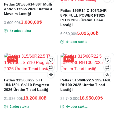
Petlas 185/65R14 86T Multi
Action Pt565 2026 Üretim 4
Petlas 195R14 C 106/104R
Mevsim Lastiği
8PR FULL POWER PT825
PLUS 2026 Üretim Ticari
3.000,00
₺
3.600,00
₺
Lastiği
Orijinal
Şu
4+ adet stokta
fiyat:
andaki
5.025,00
₺
6.030,00
₺
fiyat:
Orijinal
Şu
3.600,00₺.
4+ adet stokta
fiyat:
andaki
3.000,00₺.
fiyat:
6.030,00₺.
5.025,00₺.
17%
17%
Petlas 315/60R22.5 Tl
Petlas 315/60R22.5 152/148L
154/150L Sh110 Progreen
RH100 2025 Üretim Ticari
2026 Üretim Ticari Lastiği
Lastiği
18.280,00
₺
18.950,00
₺
21.936,00
₺
22.740,00
₺
Orijinal
Şu
Orijinal
Şu
2 adet stokta
4+ adet stokta
fiyat:
andaki
fiyat:
andaki
fiyat:
fiyat:
21.936,00₺.
22.740,00₺.