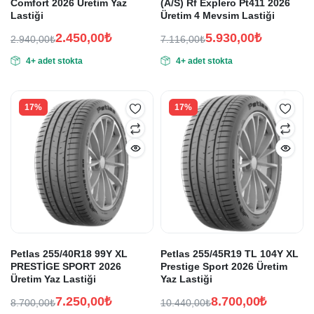
Comfort 2026 Üretim Yaz
(A/S) Rf Explero Pt411 2026
Lastiği
Üretim 4 Mevsim Lastiği
2.450,00
₺
5.930,00
₺
2.940,00
₺
7.116,00
₺
Orijinal
Şu
Orijinal
Şu
4+ adet stokta
4+ adet stokta
fiyat:
andaki
fiyat:
andaki
fiyat:
fiyat:
2.940,00₺.
7.116,00₺.
2.450,00₺.
5.930,00₺.
17%
17%
Petlas 255/40R18 99Y XL
Petlas 255/45R19 TL 104Y XL
PRESTİGE SPORT 2026
Prestige Sport 2026 Üretim
Üretim Yaz Lastiği
Yaz Lastiği
7.250,00
₺
8.700,00
₺
8.700,00
₺
10.440,00
₺