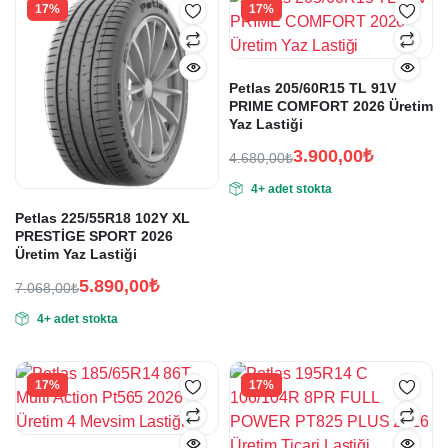
17%
17%
Petlas 205/60R15 TL 91V
PRIME COMFORT 2026 Üretim
Yaz Lastiği
3.900,00
₺
4.680,00
₺
Orijinal
Şu
4+ adet stokta
fiyat:
andaki
fiyat:
Petlas 225/55R18 102Y XL
4.680,00₺.
PRESTİGE SPORT 2026
3.900,00₺.
Üretim Yaz Lastiği
5.890,00
₺
7.068,00
₺
Orijinal
Şu
4+ adet stokta
fiyat:
andaki
fiyat:
7.068,00₺.
5.890,00₺.
17%
17%