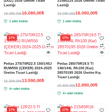
(DÜZ) 2026 Üretim Ticari
31580225 2026 Üretim Ticari
Lastiği
Lastiği
16.080,00
₺
16.080,00
₺
19.296,00
₺
19.296,00
₺
Orijinal
Şu
Orijinal
Şu
1 adet stokta
1 adet stokta
fiyat:
andaki
fiyat:
andaki
fiyat:
fiyat:
19.296,00₺.
19.296,00₺.
16.080,00₺.
16.080,00₺.
17%
17%
Petlas 275/70R22.5 150/145J
Petlas 285/70R19.5 Tl
RUW550 (ÇEKER) 2024-2025
146/144L Rh100 (Kar)
Üretim Ticari Lastiği
28570195 2026 Üretim Kış
Ticari Lastiği
13.590,00
₺
16.308,00
₺
12.890,00
₺
Orijinal
Şu
15.468,00
₺
4+ adet stokta
Orijinal
Şu
fiyat:
andaki
4+ adet stokta
fiyat:
andaki
fiyat:
16.308,00₺.
fiyat:
15.468,00₺.
13.590,00₺.
12.890,00₺.
17%
17%