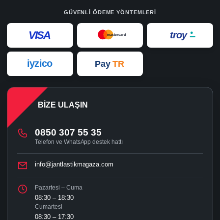
GÜVENLI ÖDEME YÖNTEMLERI
VISA
troy
mastercard
iyzico
Pay
TR
BIZE ULAŞIN
0850 307 55 35
Telefon ve WhatsApp destek hattı
info@jantlastikmagaza.com
Pazartesi – Cuma
08:30 – 18:30
Cumartesi
08:30 – 17:30