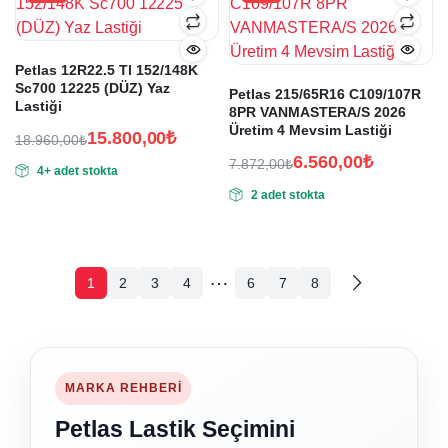
Petlas 12R22.5 Tl 152/148K
Sc700 12225 (DÜZ) Yaz
Petlas 215/65R16 C109/107R
Lastiği
8PR VANMASTERA/S 2026
Üretim 4 Mevsim Lastiği
15.800,00
₺
18.960,00
₺
Orijinal
Şu
6.560,00
₺
7.872,00
₺
4+ adet stokta
fiyat:
andaki
Orijinal
Şu
2 adet stokta
fiyat:
18.960,00₺.
fiyat:
andaki
15.800,00₺.
fiyat:
7.872,00₺.
6.560,00₺.
…
1
2
3
4
6
7
8
MARKA REHBERI
Petlas Lastik Seçimini