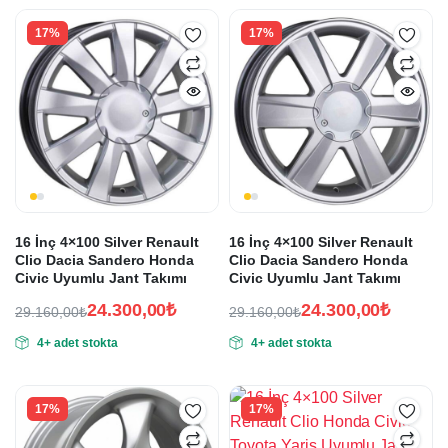
18.900,00₺.
26.800,00₺.
17%
17%
16 İnç 4×100 Silver Renault
16 İnç 4×100 Silver Renault
Clio Dacia Sandero Honda
Clio Dacia Sandero Honda
Civic Uyumlu Jant Takımı
Civic Uyumlu Jant Takımı
24.300,00
₺
24.300,00
₺
29.160,00
₺
29.160,00
₺
Orijinal
Şu
Orijinal
Şu
4+ adet stokta
4+ adet stokta
fiyat:
andaki
fiyat:
andaki
fiyat:
fiyat:
29.160,00₺.
29.160,00₺.
24.300,00₺.
24.300,00₺.
17%
17%