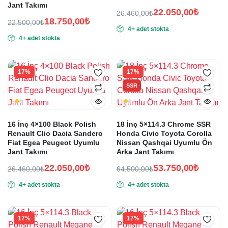
Jant Takımı
22.050,00
₺
26.460,00
₺
18.750,00
₺
Orijinal
Şu
22.500,00
₺
4+ adet stokta
Orijinal
Şu
fiyat:
andaki
4+ adet stokta
fiyat:
andaki
fiyat:
26.460,00₺.
fiyat:
22.500,00₺.
22.050,00₺.
18.750,00₺.
17%
17%
SSR
16 İnç 4×100 Black Polish
18 İnç 5×114.3 Chrome SSR
Renault Clio Dacia Sandero
Honda Civic Toyota Corolla
Fiat Egea Peugeot Uyumlu
Nissan Qashqai Uyumlu Ön
Jant Takımı
Arka Jant Takımı
22.050,00
₺
53.750,00
₺
26.460,00
₺
64.500,00
₺
Orijinal
Şu
Orijinal
Şu
4+ adet stokta
4+ adet stokta
fiyat:
andaki
fiyat:
andaki
fiyat:
fiyat:
26.460,00₺.
64.500,00₺.
22.050,00₺.
53.750,00₺.
17%
17%