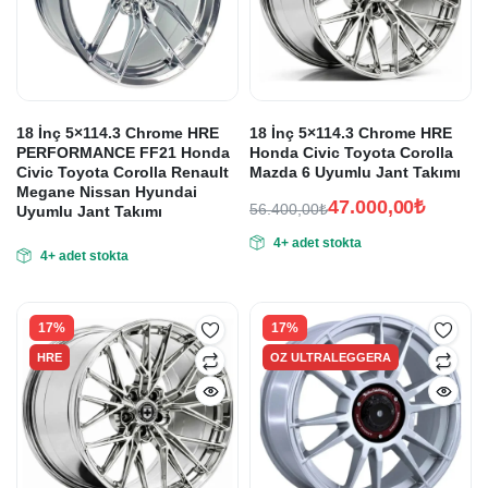
18 İnç 5×114.3 Chrome HRE
18 İnç 5×114.3 Chrome HRE
PERFORMANCE FF21 Honda
Honda Civic Toyota Corolla
Civic Toyota Corolla Renault
Mazda 6 Uyumlu Jant Takımı
Megane Nissan Hyundai
47.000,00
₺
56.400,00
₺
Uyumlu Jant Takımı
Orijinal
Şu
4+ adet stokta
fiyat:
andaki
4+ adet stokta
fiyat:
56.400,00₺.
47.000,00₺.
17%
17%
HRE
OZ ULTRALEGGERA