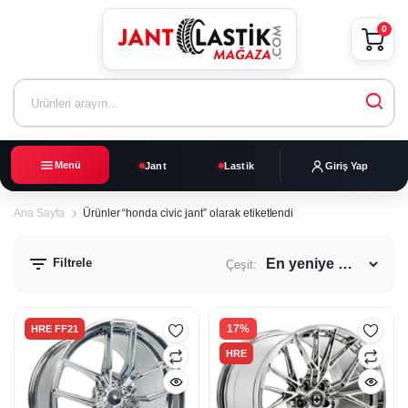
0
Menü
Jant
Lastik
Giriş Yap
Ana Sayfa
Ürünler “honda civic jant” olarak etiketlendi
Filtrele
Çeşit:
17%
HRE FF21
HRE