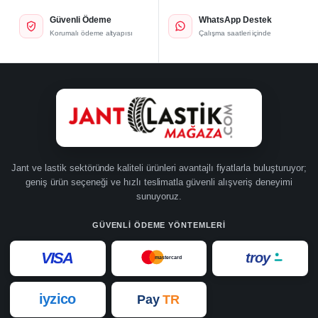
Güvenli Ödeme
WhatsApp Destek
Korumalı ödeme altyapısı
Çalışma saatleri içinde
Jant ve lastik sektöründe kaliteli ürünleri avantajlı fiyatlarla buluşturuyor;
geniş ürün seçeneği ve hızlı teslimatla güvenli alışveriş deneyimi
sunuyoruz.
GÜVENLI ÖDEME YÖNTEMLERI
VISA
troy
mastercard
iyzico
Pay
TR