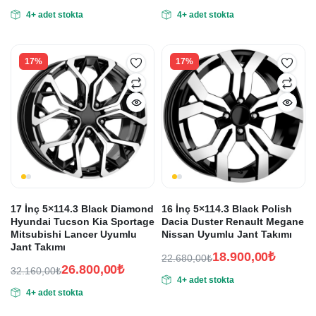
Orijinal
Şu
Orijinal
Şu
4+ adet stokta
4+ adet stokta
fiyat:
andaki
fiyat:
andaki
fiyat:
fiyat:
61.650,00₺.
26.460,00₺.
51.375,00₺.
22.050,00₺.
17%
17%
17 İnç 5×114.3 Black Diamond
16 İnç 5×114.3 Black Polish
Hyundai Tucson Kia Sportage
Dacia Duster Renault Megane
Mitsubishi Lancer Uyumlu
Nissan Uyumlu Jant Takımı
Jant Takımı
18.900,00
₺
22.680,00
₺
26.800,00
₺
Orijinal
Şu
32.160,00
₺
4+ adet stokta
Orijinal
Şu
fiyat:
andaki
4+ adet stokta
fiyat:
andaki
fiyat:
22.680,00₺.
fiyat:
32.160,00₺.