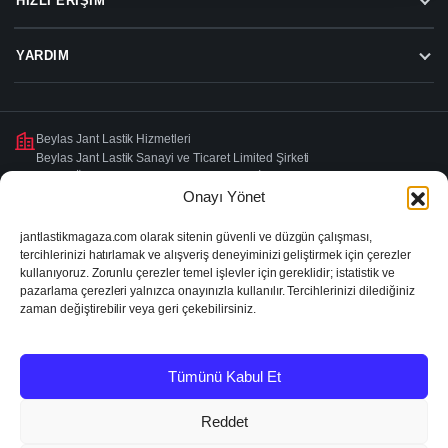
HIZLI ERIŞIM
YARDIM
Beylas Jant Lastik Hizmetleri
Beylas Jant Lastik Sanayi ve Ticaret Limited Şirketi
Turgut Özal Caddesi No:74, 35390 Buca/İzmir
Onayı Yönet
VD: Şirinyer
VN: 1671413282
jantlastikmagaza.com olarak sitenin güvenli ve düzgün çalışması,
tercihlerinizi hatırlamak ve alışveriş deneyiminizi geliştirmek için çerezler
kullanıyoruz. Zorunlu çerezler temel işlevler için gereklidir; istatistik ve
2026 © Jant Lastik Mağaza
pazarlama çerezleri yalnızca onayınızla kullanılır. Tercihlerinizi dilediğiniz
KVKK ve Gizlilik
Şartlar ve Koşullar
İptal & İade
zaman değiştirebilir veya geri çekebilirsiniz.
Tümünü Kabul Et
Reddet