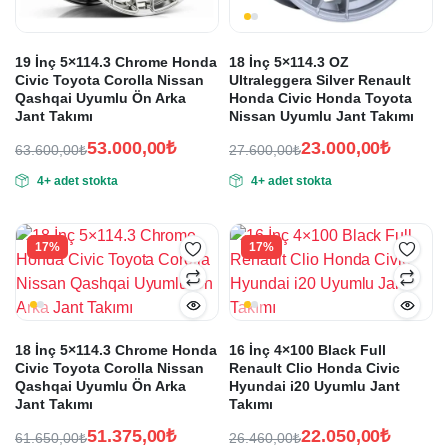
19 İnç 5×114.3 Chrome Honda
18 İnç 5×114.3 OZ
Civic Toyota Corolla Nissan
Ultraleggera Silver Renault
Qashqai Uyumlu Ön Arka
Honda Civic Honda Toyota
Jant Takımı
Nissan Uyumlu Jant Takımı
53.000,00
₺
23.000,00
₺
63.600,00
₺
27.600,00
₺
Orijinal
Şu
Orijinal
Şu
4+ adet stokta
4+ adet stokta
fiyat:
andaki
fiyat:
andaki
fiyat:
fiyat:
63.600,00₺.
27.600,00₺.
53.000,00₺.
23.000,00₺.
17%
17%
18 İnç 5×114.3 Chrome Honda
16 İnç 4×100 Black Full
Civic Toyota Corolla Nissan
Renault Clio Honda Civic
Qashqai Uyumlu Ön Arka
Hyundai i20 Uyumlu Jant
Jant Takımı
Takımı
51.375,00
₺
22.050,00
₺
61.650,00
₺
26.460,00
₺