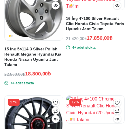
16 İnç 4×100 Silver Renault
Clio Honda Civic Toyota Yaris
Uyumlu Jant Takımı
17.850,00
₺
21.420,00
₺
Orijinal
Şu
4+ adet stokta
15 İnç 5×114.3 Silver Polish
fiyat:
andaki
Renault Megane Hyundai Kia
fiyat:
21.420,00₺.
Honda Nissan Uyumlu Jant
17.850,00₺.
Takımı
18.800,00
₺
22.560,00
₺
Orijinal
Şu
4+ adet stokta
fiyat:
andaki
fiyat:
22.560,00₺.
18.800,00₺.
17%
17%