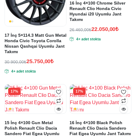
16 İnç 4×100 Chrome Silver
Renault Clio Honda Civic
Hyundai i20 Uyumlu Jant
Takımı
22.050,00
₺
26.460,00
₺
Orijinal
Şu
17 İnç 5×114.3 Matt Gun Metal
4+ adet stokta
Honda Civic Toyota Corolla
fiyat:
andaki
Nissan Qashqai Uyumlu Jant
fiyat:
26.460,00₺.
Takımı
22.050,00₺.
25.750,00
₺
30.900,00
₺
Orijinal
Şu
4+ adet stokta
fiyat:
andaki
fiyat:
30.900,00₺.
25.750,00₺.
17%
17%
15 İnç 4×100 Gun Metal
16 İnç 4×100 Black Polish
Polish Renault Clio Dacia
Renault Clio Dacia Sandero
Sandero Fiat Egea Uyumlu
Fiat Egea Uyumlu Jant Takımı