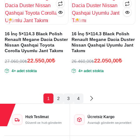
16 İnç 5×114.3 Black Polish
16 İnç 5×114.3 Black Polish
Renault Megane Dacia Duster
Renault Megane Dacia Duster
Nissan Qashqai Toyota
Nissan Qashqai Uyumlu Jant
Corolla Uyumlu Jant Takımı
Takımı
22.550,00
₺
22.050,00
₺
27.060,00
₺
26.460,00
₺
Orijinal
Şu
Orijinal
Şu
4+ adet stokta
4+ adet stokta
fiyat:
andaki
fiyat:
andaki
fiyat:
fiyat:
27.060,00₺.
26.460,00₺.
22.550,00₺.
22.050,00₺.
1
2
3
4
Hızlı Teslimat
Ücretsiz Kargo
Güvenli ve hızlı gönderim
Avantajlı gönderim seçenekleri