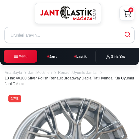
0
Menü
Jant
Lastik
Giriş Yap
Ana Sayfa
Jant Modelleri
Renault Uyumlu Jantlar
13 İnç 4×100 Silver Polish Renault Broadway Dacia Fiat Hyundai Kia Uyumlu
Jant Takımı
17%