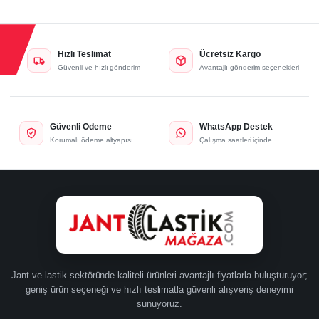
29.100,00₺.
Hızlı Teslimat
Ücretsiz Kargo
Güvenli ve hızlı gönderim
Avantajlı gönderim seçenekleri
Güvenli Ödeme
WhatsApp Destek
Korumalı ödeme altyapısı
Çalışma saatleri içinde
Jant ve lastik sektöründe kaliteli ürünleri avantajlı fiyatlarla buluşturuyor;
geniş ürün seçeneği ve hızlı teslimatla güvenli alışveriş deneyimi
sunuyoruz.