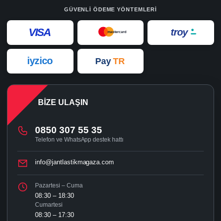
GÜVENLI ÖDEME YÖNTEMLERI
VISA
troy
mastercard
iyzico
Pay
TR
BIZE ULAŞIN
0850 307 55 35
Telefon ve WhatsApp destek hattı
info@jantlastikmagaza.com
Pazartesi – Cuma
08:30 – 18:30
Cumartesi
08:30 – 17:30