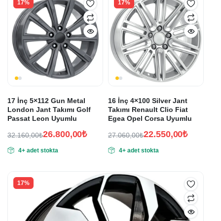
17%
17%
17 İnç 5×112 Gun Metal
16 İnç 4×100 Silver Jant
London Jant Takımı Golf
Takımı Renault Clio Fiat
Passat Leon Uyumlu
Egea Opel Corsa Uyumlu
26.800,00
₺
22.550,00
₺
32.160,00
₺
27.060,00
₺
Orijinal
Şu
Orijinal
Şu
4+ adet stokta
4+ adet stokta
fiyat:
andaki
fiyat:
andaki
fiyat:
fiyat:
32.160,00₺.
27.060,00₺.
26.800,00₺.
22.550,00₺.
17%