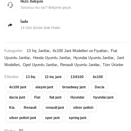
Hızlı İletişim
Sorunuz mu var? İletişime geçin.
İade
14 Gün İçinde İade Hakkı
,
,
Kategoriler:
13 İnç Jantlar
4x100 Jant Modelleri ve Fiyatları
Fiat
,
,
,
Uyumlu Jantlar
Honda Uyumlu Jantlar
Hyundai Uyumlu Jantlar
Jant
,
,
,
Modelleri
Opel Uyumlu Jantlar
Renault Uyumlu Jantlar
Tüm Ürünler
Etiketler:
13 İnç
13 inç jant
13/4100
4x100
4x100 jant
alaşım jant
broadway jant
Dacia
dacia jant
Fiat
fiat jant
Hyundai
hyundai jant
Kia
Renault
renault jant
silver polish
silver polish jant
spor jant
spring jant
Marka:
R1