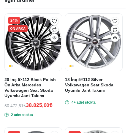
İlgili ürünler
24%
ÖN ARKA
20 İnç 5×112 Black Polish
18 İnç 5×112 Silver
Ön Arka Mercedes
Volkswagen Seat Skoda
Volkswagen Seat Skoda
Uyumlu Jant Takımı
Uyumlu Jant Takımı
4+ adet stokta
38.825,00
₺
50.472,51
₺
Orijinal
Şu
2 adet stokta
fiyat:
andaki
fiyat:
50.472,51₺.
38.825,00₺.