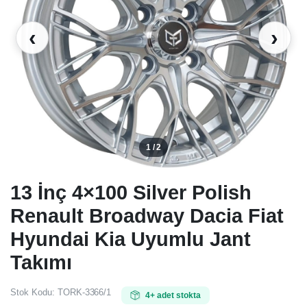
‹
›
1 / 2
13 İnç 4×100 Silver Polish
Renault Broadway Dacia Fiat
Hyundai Kia Uyumlu Jant
Takımı
Stok Kodu:
TORK-3366/1
4+ adet stokta