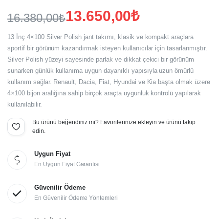
13.650,00
₺
16.380,00
₺
Orijinal
Şu
13 İnç 4×100 Silver Polish jant takımı, klasik ve kompakt araçlara
fiyat:
andaki
sportif bir görünüm kazandırmak isteyen kullanıcılar için tasarlanmıştır.
Silver Polish yüzeyi sayesinde parlak ve dikkat çekici bir görünüm
fiyat:
16.380,00₺.
sunarken günlük kullanıma uygun dayanıklı yapısıyla uzun ömürlü
13.650,00₺.
kullanım sağlar. Renault, Dacia, Fiat, Hyundai ve Kia başta olmak üzere
4×100 bijon aralığına sahip birçok araçta uygunluk kontrolü yapılarak
kullanılabilir.
Bu ürünü beğendiniz mi? Favorilerinize ekleyin ve ürünü takip
edin.
Uygun Fiyat
En Uygun Fiyat Garantisi
Güvenilir Ödeme
En Güvenilir Ödeme Yöntemleri