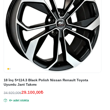
18 İnç 5×114.3 Black Polish Nissan Renault Toyota
Uyumlu Jant Takımı
29.100,00
₺
34.920,00
₺
Orijinal
Şu
4+ adet stokta
fiyat:
andaki
fiyat:
34.920,00₺.