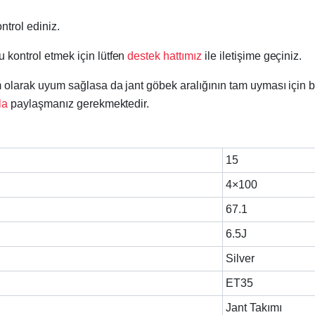
ntrol ediniz.
u kontrol etmek için lütfen
destek hattımız
ile iletişime geçiniz.
tam olarak uyum sağlasa da jant göbek aralığının tam uyması için 
la
paylaşmanız gerekmektedir.
15
4×100
67.1
6.5J
Silver
ET35
Jant Takımı