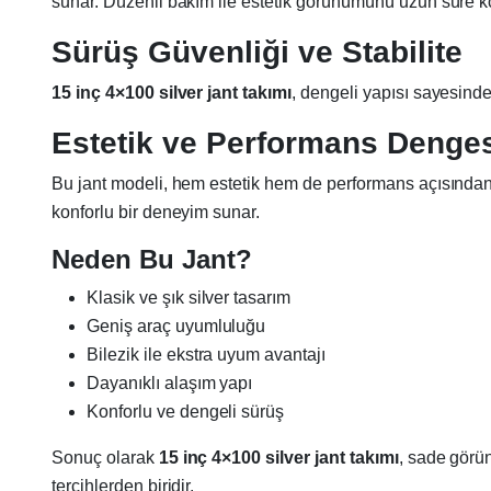
sunar. Düzenli bakım ile estetik görünümünü uzun süre ko
Sürüş Güvenliği ve Stabilite
15 inç 4×100 silver jant takımı
, dengeli yapısı sayesinde 
Estetik ve Performans Denge
Bu jant modeli, hem estetik hem de performans açısından ku
konforlu bir deneyim sunar.
Neden Bu Jant?
Klasik ve şık silver tasarım
Geniş araç uyumluluğu
Bilezik ile ekstra uyum avantajı
Dayanıklı alaşım yapı
Konforlu ve dengeli sürüş
Sonuç olarak
15 inç 4×100 silver jant takımı
, sade görün
tercihlerden biridir.