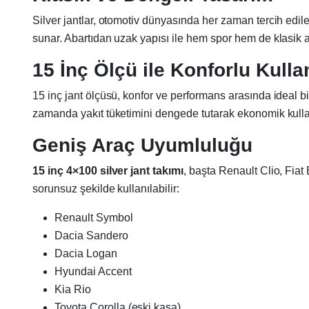
Silver jantlar, otomotiv dünyasında her zaman tercih edi
sunar. Abartıdan uzak yapısı ile hem spor hem de klasik ara
15 İnç Ölçü ile Konforlu Kull
15 inç jant ölçüsü, konfor ve performans arasında ideal b
zamanda yakıt tüketimini dengede tutarak ekonomik kull
Geniş Araç Uyumluluğu
15 inç 4×100 silver jant takımı
, başta Renault Clio, Fia
sorunsuz şekilde kullanılabilir:
Renault Symbol
Dacia Sandero
Dacia Logan
Hyundai Accent
Kia Rio
Toyota Corolla (eski kasa)