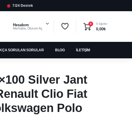
◉
7/24 Destek
0 öğeler
0
Hesabım
Merhaba, Oturum Aç
0,00
₺
IKÇA SORULAN SORULAR
BLOG
İLETIŞIM
×100 Silver Jant
enault Clio Fiat
olkswagen Polo