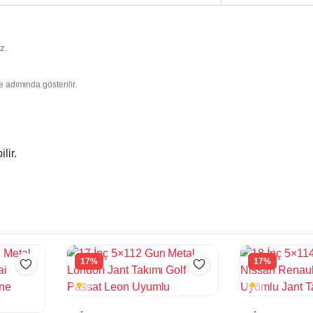
z.
e adımında gösterilir.
lir.
17%
17%