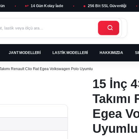
↩
●
rün
14 Gün Kolay İade
256 Bit SSL Güvenliği
JANT MODELLERI
LASTIK MODELLERI
HAKKIMIZDA
S
 Takımı Renault Clio Fiat Egea Volkswagen Polo Uyumlu
15 İnç 4
Takımı R
Egea V
Uyumlu