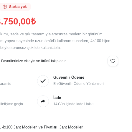
Stokta yok
.750,00
₺
takımı, sade ve şık tasarımıyla aracınıza modern bir görünüm
şım yapısı sayesinde uzun ömürlü kullanım sunarken, 4×100 bijon
liyle sorunsuz şekilde kullanılabilir.
.
.
Favorilerinize ekleyin ve ürünü takip edin.
Güvenilir Ödeme
arantisi
En Güvenilir Ödeme Yöntemleri
İade
letişime geçin.
14 Gün İçinde İade Hakkı
,
,
,
r
4x100 Jant Modelleri ve Fiyatları
Jant Modelleri