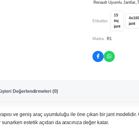
,
Renault Uyumlu Jantlar
15
4x10
Etiketler:
inç
jant
jant
Marka:
R1
şteri Değerlendirmeleri (0)
 yapısı ve geniş araç uyumluluğu ile öne çıkan bir jant modelidi
sunarken estetik açıdan da aracınıza değer katar.