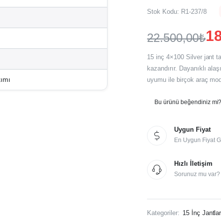
Stok Kodu:
R1-237/8
18
22.500,00
₺
Orijinal
Şu
15 inç 4×100 Silver jant 
fiyat:
andaki
kazandırır. Dayanıklı ala
kımı
uyumu ile birçok araç mode
fiyat:
22.500,00₺
18.750,00₺
Bu ürünü beğendiniz mi? 
Uygun Fiyat
En Uygun Fiyat G
Hızlı İletişim
Sorunuz mu var? İ
Kategoriler:
15 İnç Jantla