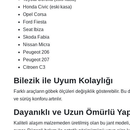
Honda Civic (eski kasa)
Opel Corsa
Ford Fiesta
Seat Ibiza
Skoda Fabia
Nissan Micra
Peugeot 206
Peugeot 207
Citroen C3
Bilezik ile Uyum Kolaylığı
Farklı araçların göbek ölçüleri değişiklik gösterebilir. B
ve sürüş konforu artırılır.
Dayanıklı ve Uzun Ömürlü Yap
Kaliteli alaşım malzemeden üretilmiş olan bu jant modeli, 