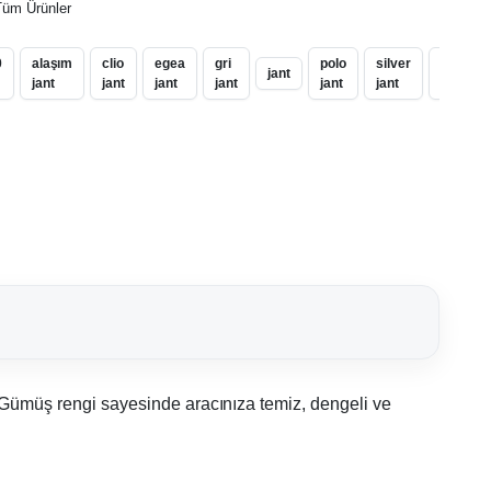
Tüm Ürünler
0
alaşım
clio
egea
gri
polo
silver
spor
jant
jant
jant
jant
jant
jant
jant
jant
r. Gümüş rengi sayesinde aracınıza temiz, dengeli ve