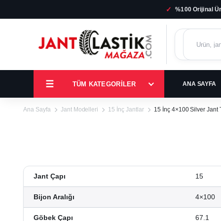
✓
%100 Orijinal Ü
TÜM KATEGORILER
ANA SAYFA
Ana Sayfa
Jant Modelleri
15 İnç Jantlar
15 İnç 4×100 Silver Jant
Jant Çapı
15
Bijon Aralığı
4×100
Göbek Çapı
67.1