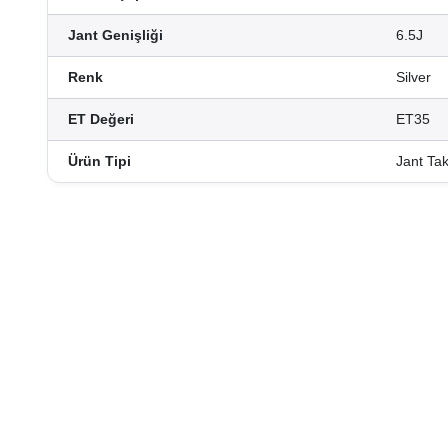
Jant Genişliği
6.5J
Renk
Silver
ET Değeri
ET35
Ürün Tipi
Jant Ta