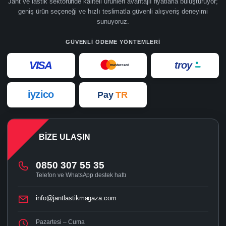
Jant ve lastik sektöründe kaliteli ürünleri avantajlı fiyatlarla buluşturuyor;
geniş ürün seçeneği ve hızlı teslimatla güvenli alışveriş deneyimi
sunuyoruz.
GÜVENLI ÖDEME YÖNTEMLERI
VISA
troy
mastercard
iyzico
Pay
TR
BIZE ULAŞIN
0850 307 55 35
Telefon ve WhatsApp destek hattı
info@jantlastikmagaza.com
Pazartesi – Cuma