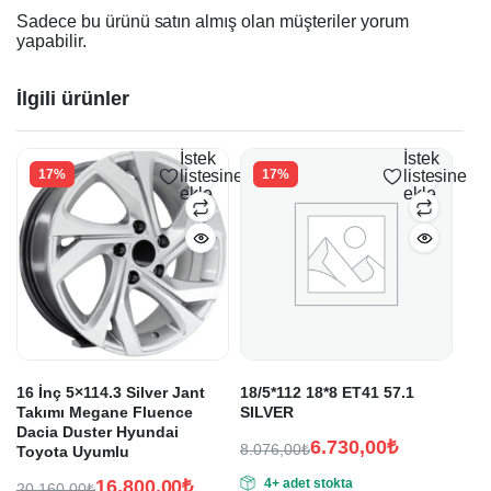
Sadece bu ürünü satın almış olan müşteriler yorum
yapabilir.
İlgili ürünler
İstek
İstek
17%
listesine
17%
listesine
ekle
ekle
16 İnç 5×114.3 Silver Jant
18/5*112 18*8 ET41 57.1
Takımı Megane Fluence
SILVER
Dacia Duster Hyundai
6.730,00
₺
8.076,00
₺
Toyota Uyumlu
Orijinal
Şu
16.800,00
₺
4+ adet stokta
20.160,00
₺