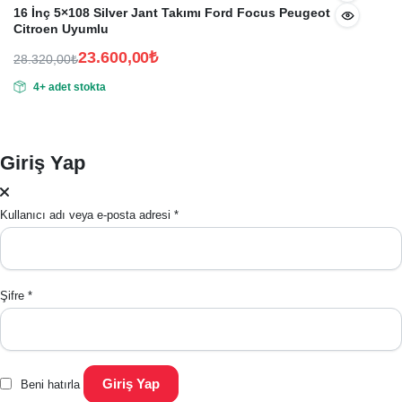
16 İnç 5×108 Silver Jant Takımı Ford Focus Peugeot
Citroen Uyumlu
23.600,00
₺
28.320,00
₺
Orijinal
Şu
4+ adet stokta
fiyat:
andaki
fiyat:
28.320,00₺.
23.600,00₺.
Giriş Yap
Kullanıcı adı veya e-posta adresi
*
Şifre
*
Giriş Yap
Beni hatırla