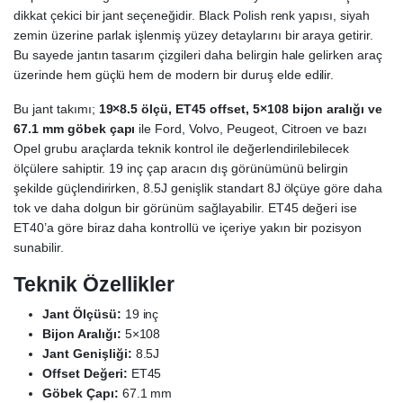
dikkat çekici bir jant seçeneğidir. Black Polish renk yapısı, siyah
zemin üzerine parlak işlenmiş yüzey detaylarını bir araya getirir.
Bu sayede jantın tasarım çizgileri daha belirgin hale gelirken araç
üzerinde hem güçlü hem de modern bir duruş elde edilir.
Bu jant takımı;
19×8.5 ölçü, ET45 offset, 5×108 bijon aralığı ve
67.1 mm göbek çapı
ile Ford, Volvo, Peugeot, Citroen ve bazı
Opel grubu araçlarda teknik kontrol ile değerlendirilebilecek
ölçülere sahiptir. 19 inç çap aracın dış görünümünü belirgin
şekilde güçlendirirken, 8.5J genişlik standart 8J ölçüye göre daha
tok ve daha dolgun bir görünüm sağlayabilir. ET45 değeri ise
ET40’a göre biraz daha kontrollü ve içeriye yakın bir pozisyon
sunabilir.
Teknik Özellikler
Jant Ölçüsü:
19 inç
Bijon Aralığı:
5×108
Jant Genişliği:
8.5J
Offset Değeri:
ET45
Göbek Çapı:
67.1 mm