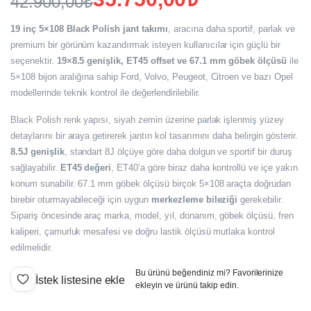
42.900,00
₺
Orijinal
Şu
19 inç 5×108 Black Polish jant takımı
, aracına daha sportif, parlak ve
fiyat:
andaki
premium bir görünüm kazandırmak isteyen kullanıcılar için güçlü bir
seçenektir.
19×8.5 genişlik, ET45 offset ve 67.1 mm göbek ölçüsü
ile
fiyat:
42.900,00₺.
5×108 bijon aralığına sahip Ford, Volvo, Peugeot, Citroen ve bazı Opel
35.750,00₺.
modellerinde teknik kontrol ile değerlendirilebilir.
Black Polish renk yapısı, siyah zemin üzerine parlak işlenmiş yüzey
detaylarını bir araya getirerek jantın kol tasarımını daha belirgin gösterir.
8.5J genişlik
, standart 8J ölçüye göre daha dolgun ve sportif bir duruş
sağlayabilir.
ET45 değeri
, ET40’a göre biraz daha kontrollü ve içe yakın
konum sunabilir. 67.1 mm göbek ölçüsü birçok 5×108 araçta doğrudan
birebir oturmayabileceği için uygun
merkezleme bileziği
gerekebilir.
Sipariş öncesinde araç marka, model, yıl, donanım, göbek ölçüsü, fren
kaliperi, çamurluk mesafesi ve doğru lastik ölçüsü mutlaka kontrol
edilmelidir.
Bu ürünü beğendiniz mi? Favorilerinize
İstek listesine ekle
ekleyin ve ürünü takip edin.