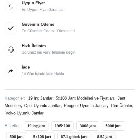
Uygun Fiyat
En Uygun Fiyat Garantisi
Güvenilir Ödeme
En Güvenilir Ödeme Yöntemleri
Hızlı İletişim
Sorunuz mu var? İletişime geçin.
İade
14 Gün İçinde İade Hakkı
,
,
Kategoriler:
19 İnç Jantlar
5x108 Jant Modelleri ve Fiyatları
Jant
,
,
,
,
Modelleri
Opel Uyumlu Jantlar
Peugeot Uyumlu Jantlar
Tüm Ürünler
Volvo Uyumlu Jantlar
Etiketler:
19 inç jant
19/5*108
3008 jant
5008 jant
508 jant
5x108 jant
67.1 göbek jant
8.5J jant