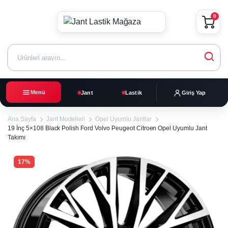
0
Menü
Jant
Lastik
Giriş Yap
Ana Sayfa
Jant Modelleri
Opel Uyumlu Jantlar
19 İnç 5×108 Black Polish Ford Volvo Peugeot Citroen Opel Uyumlu Jant
Takımı
17%