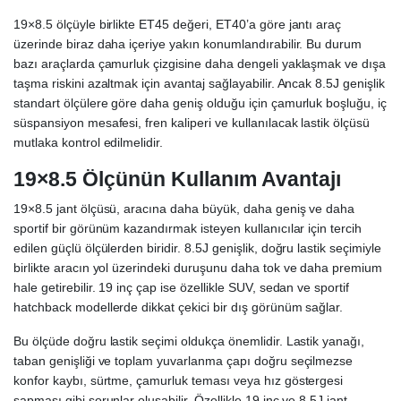
19×8.5 ölçüyle birlikte ET45 değeri, ET40’a göre jantı araç
üzerinde biraz daha içeriye yakın konumlandırabilir. Bu durum
bazı araçlarda çamurluk çizgisine daha dengeli yaklaşmak ve dışa
taşma riskini azaltmak için avantaj sağlayabilir. Ancak 8.5J genişlik
standart ölçülere göre daha geniş olduğu için çamurluk boşluğu, iç
süspansiyon mesafesi, fren kaliperi ve kullanılacak lastik ölçüsü
mutlaka kontrol edilmelidir.
19×8.5 Ölçünün Kullanım Avantajı
19×8.5 jant ölçüsü, aracına daha büyük, daha geniş ve daha
sportif bir görünüm kazandırmak isteyen kullanıcılar için tercih
edilen güçlü ölçülerden biridir. 8.5J genişlik, doğru lastik seçimiyle
birlikte aracın yol üzerindeki duruşunu daha tok ve daha premium
hale getirebilir. 19 inç çap ise özellikle SUV, sedan ve sportif
hatchback modellerde dikkat çekici bir dış görünüm sağlar.
Bu ölçüde doğru lastik seçimi oldukça önemlidir. Lastik yanağı,
taban genişliği ve toplam yuvarlanma çapı doğru seçilmezse
konfor kaybı, sürtme, çamurluk teması veya hız göstergesi
sapması gibi sorunlar oluşabilir. Özellikle 19 inç ve 8.5J jant