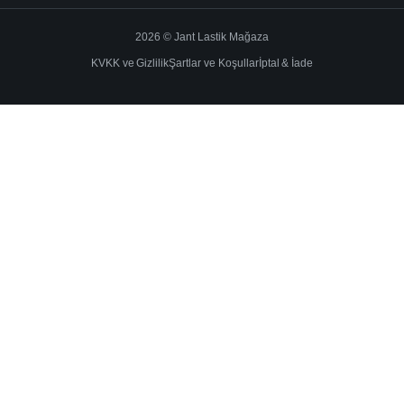
2026 © Jant Lastik Mağaza
KVKK ve Gizlilik
Şartlar ve Koşullar
İptal & İade