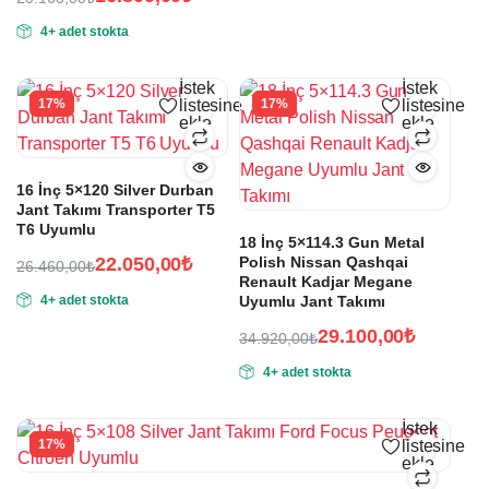
fiyat:
andaki
Orijinal
Şu
fiyat:
8.076,00₺.
4+ adet stokta
fiyat:
andaki
6.730,00₺.
fiyat:
20.160,00₺.
16.800,00₺.
İstek
İstek
17%
listesine
17%
listesine
ekle
ekle
16 İnç 5×120 Silver Durban
Jant Takımı Transporter T5
T6 Uyumlu
18 İnç 5×114.3 Gun Metal
22.050,00
₺
Polish Nissan Qashqai
26.460,00
₺
Renault Kadjar Megane
Orijinal
Şu
4+ adet stokta
Uyumlu Jant Takımı
fiyat:
andaki
fiyat:
26.460,00₺.
29.100,00
₺
34.920,00
₺
22.050,00₺.
Orijinal
Şu
4+ adet stokta
fiyat:
andaki
fiyat:
34.920,00₺.
29.100,00₺.
İstek
17%
listesine
ekle