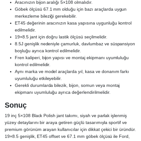
Aracınızın bijon aralığı 5×108 olmalıdır.
Göbek ölçüsü 67.1 mm olduğu için bazı araçlarda uygun
merkezleme bileziği gerekebilir.
ET45 değerinin aracınızın kasa yapısına uygunluğu kontrol
edilmelidir.
19×8.5 jant için doğru lastik ölçüsü seçilmelidir.
8.5J genişlik nedeniyle çamurluk, davlumbaz ve süspansiyon
boşluğu ayrıca kontrol edilmelidir.
Fren kaliperi, bijon yapısı ve montaj ekipmanı uyumluluğu
kontrol edilmelidir.
Aynı marka ve model araçlarda yıl, kasa ve donanım farkı
uyumluluğu etkileyebilir.
Gerekli durumlarda bilezik, bijon, somun veya montaj
ekipmanı uyumluluğu ayrıca değerlendirilmelidir.
Sonuç
19 inç 5×108 Black Polish jant takımı, siyah ve parlak işlenmiş
yüzey detaylarını bir araya getiren güçlü tasarımıyla sportif ve
premium görünüm arayan kullanıcılar için dikkat çekici bir üründür.
19×8.5 genişlik, ET45 offset ve 67.1 mm göbek ölçüsü ile Ford,