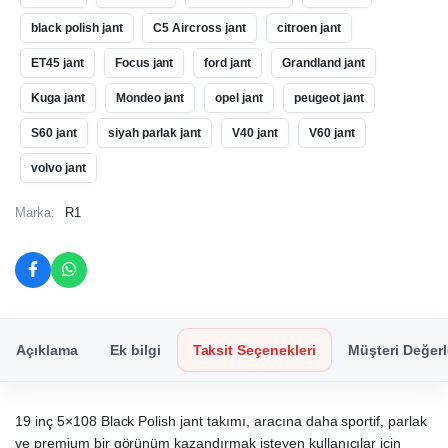
black polish jant
C5 Aircross jant
citroen jant
ET45 jant
Focus jant
ford jant
Grandland jant
Kuga jant
Mondeo jant
opel jant
peugeot jant
S60 jant
siyah parlak jant
V40 jant
V60 jant
volvo jant
Marka:
R1
Açıklama
Ek bilgi
Taksit Seçenekleri
Müşteri Değerl
19 inç 5×108 Black Polish jant takımı, aracına daha sportif, parlak
ve premium bir görünüm kazandırmak isteyen kullanıcılar için