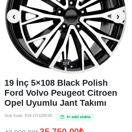
‹
›
1 / 2
19 İnç 5×108 Black Polish
Ford Volvo Peugeot Citroen
Opel Uyumlu Jant Takımı
Stok Kodu:
R1K-DY1289-08
4+ adet stokta
35.750,00
₺