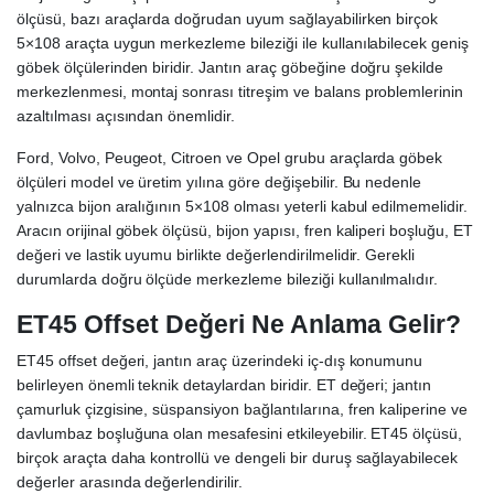
ölçüsü, bazı araçlarda doğrudan uyum sağlayabilirken birçok
5×108 araçta uygun merkezleme bileziği ile kullanılabilecek geniş
göbek ölçülerinden biridir. Jantın araç göbeğine doğru şekilde
merkezlenmesi, montaj sonrası titreşim ve balans problemlerinin
azaltılması açısından önemlidir.
Ford, Volvo, Peugeot, Citroen ve Opel grubu araçlarda göbek
ölçüleri model ve üretim yılına göre değişebilir. Bu nedenle
yalnızca bijon aralığının 5×108 olması yeterli kabul edilmemelidir.
Aracın orijinal göbek ölçüsü, bijon yapısı, fren kaliperi boşluğu, ET
değeri ve lastik uyumu birlikte değerlendirilmelidir. Gerekli
durumlarda doğru ölçüde merkezleme bileziği kullanılmalıdır.
ET45 Offset Değeri Ne Anlama Gelir?
ET45 offset değeri, jantın araç üzerindeki iç-dış konumunu
belirleyen önemli teknik detaylardan biridir. ET değeri; jantın
çamurluk çizgisine, süspansiyon bağlantılarına, fren kaliperine ve
davlumbaz boşluğuna olan mesafesini etkileyebilir. ET45 ölçüsü,
birçok araçta daha kontrollü ve dengeli bir duruş sağlayabilecek
değerler arasında değerlendirilir.