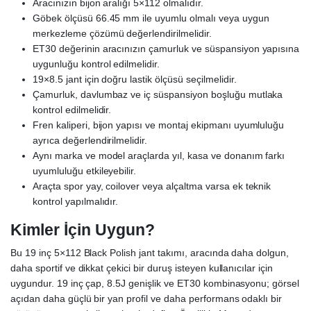
Aracınızın bijon aralığı 5×112 olmalıdır.
Göbek ölçüsü 66.45 mm ile uyumlu olmalı veya uygun
merkezleme çözümü değerlendirilmelidir.
ET30 değerinin aracınızın çamurluk ve süspansiyon yapısına
uygunluğu kontrol edilmelidir.
19×8.5 jant için doğru lastik ölçüsü seçilmelidir.
Çamurluk, davlumbaz ve iç süspansiyon boşluğu mutlaka
kontrol edilmelidir.
Fren kaliperi, bijon yapısı ve montaj ekipmanı uyumluluğu
ayrıca değerlendirilmelidir.
Aynı marka ve model araçlarda yıl, kasa ve donanım farkı
uyumluluğu etkileyebilir.
Araçta spor yay, coilover veya alçaltma varsa ek teknik
kontrol yapılmalıdır.
Kimler İçin Uygun?
Bu 19 inç 5×112 Black Polish jant takımı, aracında daha dolgun,
daha sportif ve dikkat çekici bir duruş isteyen kullanıcılar için
uygundur. 19 inç çap, 8.5J genişlik ve ET30 kombinasyonu; görsel
açıdan daha güçlü bir yan profil ve daha performans odaklı bir