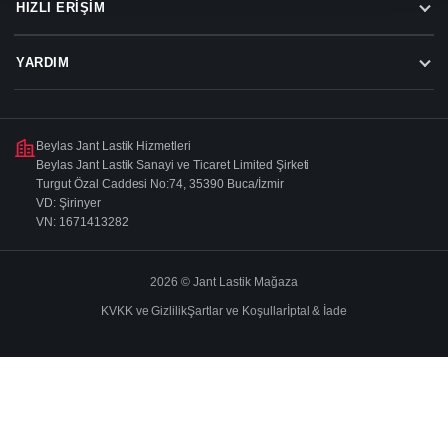
HIZLI ERIŞIM
YARDIM
Beylas Jant Lastik Hizmetleri
Beylas Jant Lastik Sanayi ve Ticaret Limited Şirketi
Turgut Özal Caddesi No:74, 35390 Buca/İzmir
VD: Şirinyer
VN: 1671413282
2026 © Jant Lastik Mağaza
KVKK ve Gizlilik
Şartlar ve Koşullar
İptal & İade