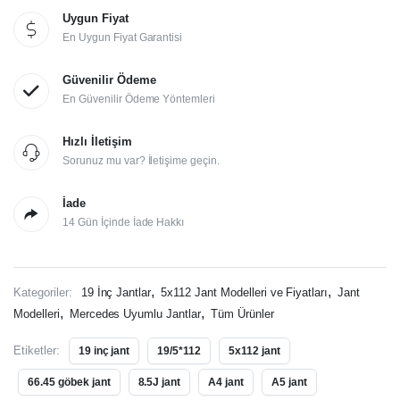
Uygun Fiyat
En Uygun Fiyat Garantisi
Güvenilir Ödeme
En Güvenilir Ödeme Yöntemleri
Hızlı İletişim
Sorunuz mu var? İletişime geçin.
İade
14 Gün İçinde İade Hakkı
,
,
Kategoriler:
19 İnç Jantlar
5x112 Jant Modelleri ve Fiyatları
Jant
,
,
Modelleri
Mercedes Uyumlu Jantlar
Tüm Ürünler
Etiketler:
19 inç jant
19/5*112
5x112 jant
66.45 göbek jant
8.5J jant
A4 jant
A5 jant