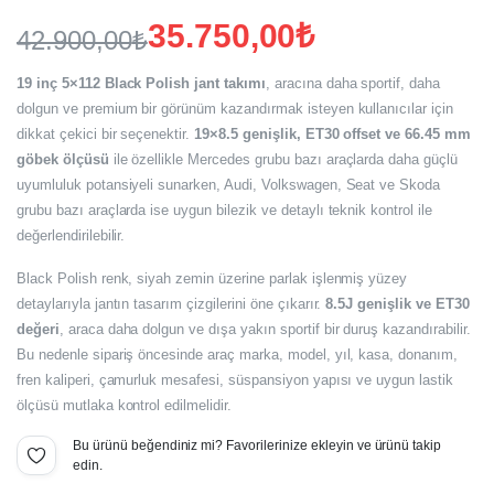
35.750,00
₺
42.900,00
₺
Orijinal
Şu
19 inç 5×112 Black Polish jant takımı
, aracına daha sportif, daha
fiyat:
andaki
dolgun ve premium bir görünüm kazandırmak isteyen kullanıcılar için
dikkat çekici bir seçenektir.
19×8.5 genişlik, ET30 offset ve 66.45 mm
fiyat:
42.900,00₺.
göbek ölçüsü
ile özellikle Mercedes grubu bazı araçlarda daha güçlü
35.750,00₺.
uyumluluk potansiyeli sunarken, Audi, Volkswagen, Seat ve Skoda
grubu bazı araçlarda ise uygun bilezik ve detaylı teknik kontrol ile
değerlendirilebilir.
Black Polish renk, siyah zemin üzerine parlak işlenmiş yüzey
detaylarıyla jantın tasarım çizgilerini öne çıkarır.
8.5J genişlik ve ET30
değeri
, araca daha dolgun ve dışa yakın sportif bir duruş kazandırabilir.
Bu nedenle sipariş öncesinde araç marka, model, yıl, kasa, donanım,
fren kaliperi, çamurluk mesafesi, süspansiyon yapısı ve uygun lastik
ölçüsü mutlaka kontrol edilmelidir.
Bu ürünü beğendiniz mi? Favorilerinize ekleyin ve ürünü takip
edin.