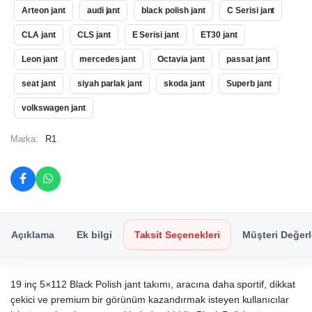
Arteon jant
audi jant
black polish jant
C Serisi jant
CLA jant
CLS jant
E Serisi jant
ET30 jant
Leon jant
mercedes jant
Octavia jant
passat jant
seat jant
siyah parlak jant
skoda jant
Superb jant
volkswagen jant
Marka:
R1
Açıklama
Ek bilgi
Taksit Seçenekleri
Müşteri Değerl
19 inç 5×112 Black Polish jant takımı, aracına daha sportif, dikkat
çekici ve premium bir görünüm kazandırmak isteyen kullanıcılar