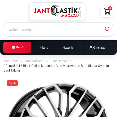
0
Menü
Jant
Lastik
Giriş Yap
Ana Sayfa
Jant Modelleri
19 İnç Jantlar
19 İnç 5×112 Black Polish Mercedes Audi Volkswagen Seat Skoda Uyumlu
Jant Takımı
17%