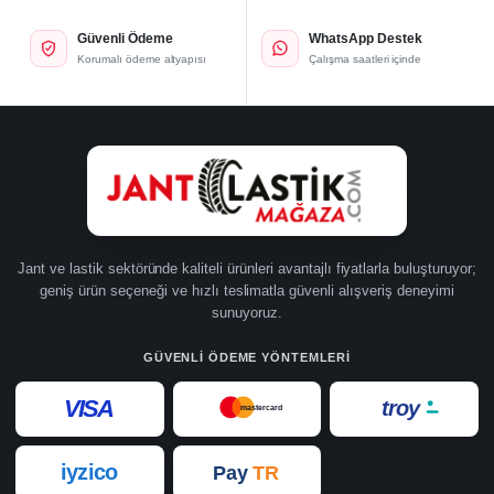
Güvenli Ödeme
WhatsApp Destek
Korumalı ödeme altyapısı
Çalışma saatleri içinde
Jant ve lastik sektöründe kaliteli ürünleri avantajlı fiyatlarla buluşturuyor;
geniş ürün seçeneği ve hızlı teslimatla güvenli alışveriş deneyimi
sunuyoruz.
GÜVENLI ÖDEME YÖNTEMLERI
VISA
troy
mastercard
iyzico
Pay
TR