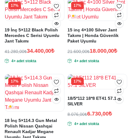
17%
17%
19 İnç 5×112 Black Polish
15 inç 4×100 Silver Jant
Mercedes C Serisi Uyumlu
Takımı | Honda Güvenlik
Jant Takımı
Paket Uyumlu
34.400,00
₺
18.000,00
₺
41.280,00
₺
21.600,00
₺
Orijinal
Şu
Orijinal
Şu
4+ adet stokta
4+ adet stokta
fiyat:
andaki
fiyat:
andaki
fiyat:
fiyat:
41.280,00₺.
21.600,00₺.
34.400,00₺.
18.000,00₺.
17%
17%
18/5*112 18*8 ET41 57.1
SILVER
6.730,00
₺
8.076,00
₺
Orijinal
Şu
18 İnç 5×114.3 Gun Metal
4+ adet stokta
fiyat:
andaki
Polish Nissan Qashqai
Renault Kadjar Megane
fiyat:
8.076,00₺.
Uyumlu Jant Takımı