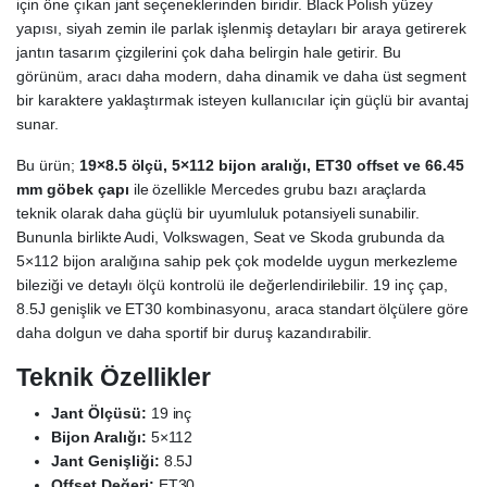
için öne çıkan jant seçeneklerinden biridir. Black Polish yüzey
yapısı, siyah zemin ile parlak işlenmiş detayları bir araya getirerek
jantın tasarım çizgilerini çok daha belirgin hale getirir. Bu
görünüm, aracı daha modern, daha dinamik ve daha üst segment
bir karaktere yaklaştırmak isteyen kullanıcılar için güçlü bir avantaj
sunar.
Bu ürün;
19×8.5 ölçü, 5×112 bijon aralığı, ET30 offset ve 66.45
mm göbek çapı
ile özellikle Mercedes grubu bazı araçlarda
teknik olarak daha güçlü bir uyumluluk potansiyeli sunabilir.
Bununla birlikte Audi, Volkswagen, Seat ve Skoda grubunda da
5×112 bijon aralığına sahip pek çok modelde uygun merkezleme
bileziği ve detaylı ölçü kontrolü ile değerlendirilebilir. 19 inç çap,
8.5J genişlik ve ET30 kombinasyonu, araca standart ölçülere göre
daha dolgun ve daha sportif bir duruş kazandırabilir.
Teknik Özellikler
Jant Ölçüsü:
19 inç
Bijon Aralığı:
5×112
Jant Genişliği:
8.5J
Offset Değeri:
ET30