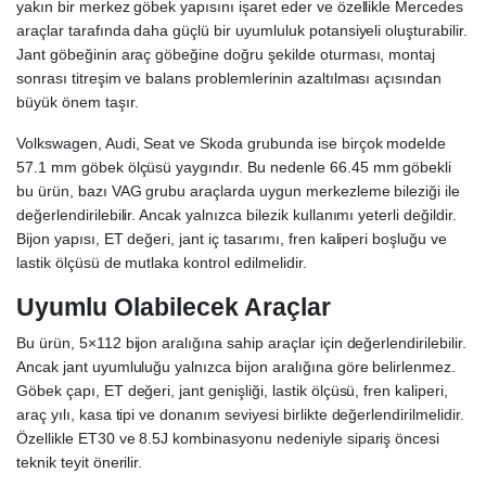
yakın bir merkez göbek yapısını işaret eder ve özellikle Mercedes
araçlar tarafında daha güçlü bir uyumluluk potansiyeli oluşturabilir.
Jant göbeğinin araç göbeğine doğru şekilde oturması, montaj
sonrası titreşim ve balans problemlerinin azaltılması açısından
büyük önem taşır.
Volkswagen, Audi, Seat ve Skoda grubunda ise birçok modelde
57.1 mm göbek ölçüsü yaygındır. Bu nedenle 66.45 mm göbekli
bu ürün, bazı VAG grubu araçlarda uygun merkezleme bileziği ile
değerlendirilebilir. Ancak yalnızca bilezik kullanımı yeterli değildir.
Bijon yapısı, ET değeri, jant iç tasarımı, fren kaliperi boşluğu ve
lastik ölçüsü de mutlaka kontrol edilmelidir.
Uyumlu Olabilecek Araçlar
Bu ürün, 5×112 bijon aralığına sahip araçlar için değerlendirilebilir.
Ancak jant uyumluluğu yalnızca bijon aralığına göre belirlenmez.
Göbek çapı, ET değeri, jant genişliği, lastik ölçüsü, fren kaliperi,
araç yılı, kasa tipi ve donanım seviyesi birlikte değerlendirilmelidir.
Özellikle ET30 ve 8.5J kombinasyonu nedeniyle sipariş öncesi
teknik teyit önerilir.