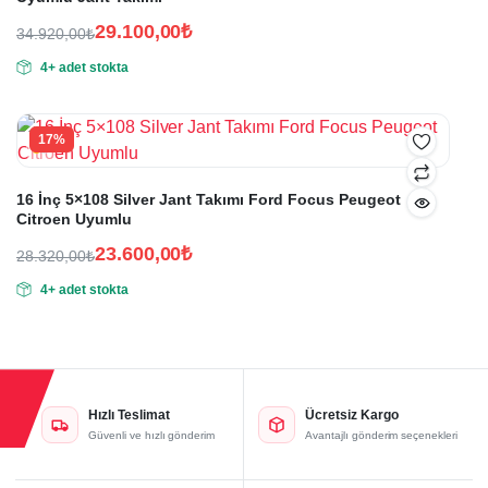
6.730,00₺.
29.100,00
₺
34.920,00
₺
Orijinal
Şu
4+ adet stokta
fiyat:
andaki
fiyat:
34.920,00₺.
29.100,00₺.
17%
16 İnç 5×108 Silver Jant Takımı Ford Focus Peugeot
Citroen Uyumlu
23.600,00
₺
28.320,00
₺
Orijinal
Şu
4+ adet stokta
fiyat:
andaki
fiyat:
28.320,00₺.
23.600,00₺.
Hızlı Teslimat
Ücretsiz Kargo
Güvenli ve hızlı gönderim
Avantajlı gönderim seçenekleri