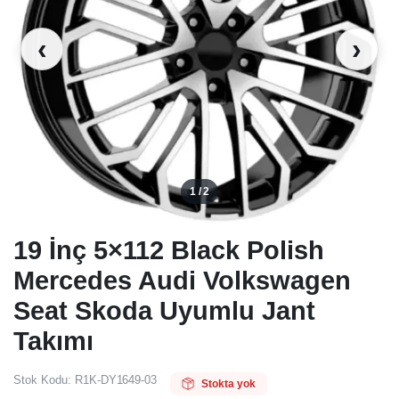
‹
›
1 / 2
19 İnç 5×112 Black Polish
Mercedes Audi Volkswagen
Seat Skoda Uyumlu Jant
Takımı
Stok Kodu:
R1K-DY1649-03
Stokta yok