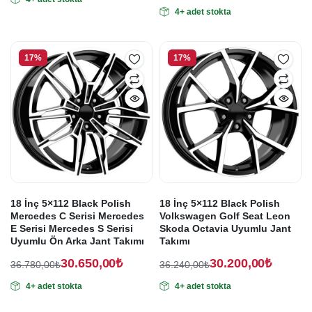
Orijinal
Şu
fiyat:
andaki
4+ adet stokta
fiyat:
andaki
fiyat:
60.000,00₺.
fiyat:
36.780,00₺.
50.000,00₺.
30.650,00₺.
17%
17%
18 İnç 5×112 Black Polish
18 İnç 5×112 Black Polish
Mercedes C Serisi Mercedes
Volkswagen Golf Seat Leon
E Serisi Mercedes S Serisi
Skoda Octavia Uyumlu Jant
Uyumlu Ön Arka Jant Takımı
Takımı
30.650,00
₺
30.200,00
₺
36.780,00
₺
36.240,00
₺
Orijinal
Şu
Orijinal
Şu
4+ adet stokta
4+ adet stokta
fiyat:
andaki
fiyat:
andaki
fiyat:
fiyat:
36.780,00₺.
36.240,00₺.