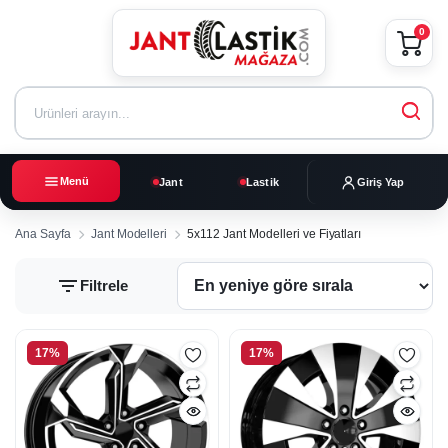
0
Menü
Jant
Lastik
Giriş Yap
Ana Sayfa
Jant Modelleri
5x112 Jant Modelleri ve Fiyatları
Filtrele
5x112
17%
17%
Jant
Modelleri
ve