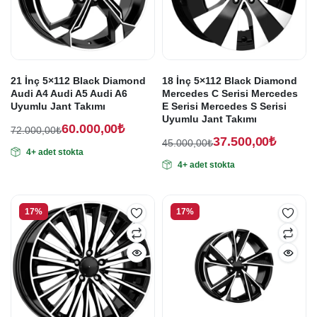
Fiyatları
ürünleri
21 İnç 5×112 Black Diamond
18 İnç 5×112 Black Diamond
Audi A4 Audi A5 Audi A6
Mercedes C Serisi Mercedes
Uyumlu Jant Takımı
E Serisi Mercedes S Serisi
Uyumlu Jant Takımı
60.000,00
₺
72.000,00
₺
37.500,00
₺
Orijinal
Şu
45.000,00
₺
4+ adet stokta
Orijinal
Şu
fiyat:
andaki
4+ adet stokta
fiyat:
andaki
fiyat:
72.000,00₺.
fiyat:
45.000,00₺.
60.000,00₺.
37.500,00₺.
17%
17%