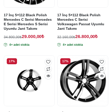
17 İnç 5×112 Black Polish
17 İnç 5×112 Black Polish
Mercedes C Serisi Mercedes
Mercedes C Serisi
E Serisi Mercedes S Serisi
Volkswagen Passat Uyumlu
Uyumlu Jant Takımı
Jant Takımı
29.000,00
₺
26.800,00
₺
34.800,00
₺
32.160,00
₺
Orijinal
Şu
Orijinal
Şu
4+ adet stokta
4+ adet stokta
fiyat:
andaki
fiyat:
andaki
fiyat:
fiyat:
34.800,00₺.
32.160,00₺.
29.000,00₺.
26.800,00₺.
17%
17%