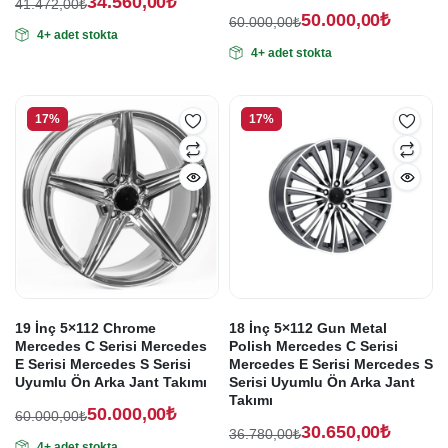
34.560,00
₺
41.472,00
₺
50.000,00
₺
Orijinal
Şu
60.000,00
₺
4+ adet stokta
Orijinal
Şu
fiyat:
andaki
4+ adet stokta
fiyat:
andaki
fiyat:
41.472,00₺.
fiyat:
60.000,00₺.
34.560,00₺.
50.000,00₺.
17%
17%
19 İnç 5×112 Chrome
18 İnç 5×112 Gun Metal
Mercedes C Serisi Mercedes
Polish Mercedes C Serisi
E Serisi Mercedes S Serisi
Mercedes E Serisi Mercedes S
Uyumlu Ön Arka Jant Takımı
Serisi Uyumlu Ön Arka Jant
Takımı
50.000,00
₺
60.000,00
₺
30.650,00
₺
Orijinal
Şu
36.780,00
₺
4+ adet stokta