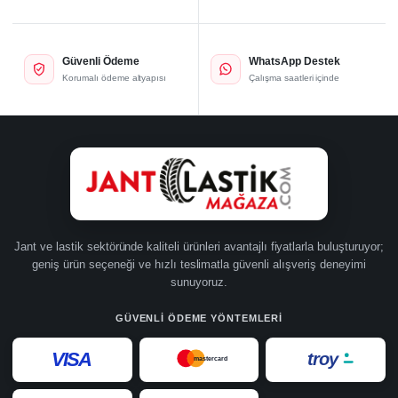
Güvenli Ödeme
WhatsApp Destek
Korumalı ödeme altyapısı
Çalışma saatleri içinde
Jant ve lastik sektöründe kaliteli ürünleri avantajlı fiyatlarla buluşturuyor;
geniş ürün seçeneği ve hızlı teslimatla güvenli alışveriş deneyimi
sunuyoruz.
GÜVENLI ÖDEME YÖNTEMLERI
VISA
troy
mastercard