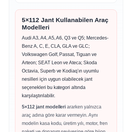
5×112 Jant Kullanabilen Araç
Modelleri
Audi A3, A4, A5, A6, Q3 ve Q5; Mercedes-
Benz A, C, E, CLA, GLA ve GLC;
Volkswagen Golf, Passat, Tiguan ve
Arteon; SEAT Leon ve Ateca; Skoda
Octavia, Superb ve Kodiaq'ın uyumlu
nesilleri için uygun olabilecek jant
seçenekleri bu kategori altında
karşılaştırılabilir.
5×112 jant modelleri
ararken yalnızca
araç adına göre karar vermeyin. Aynı
modelin kasa kodu, üretim yılı, motor, fren
paketi ve donanım seviyesine göre bijon