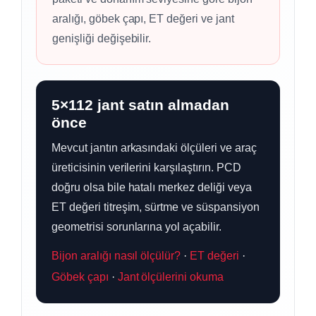
aralığı, göbek çapı, ET değeri ve jant
genişliği değişebilir.
5×112 jant satın almadan
önce
Mevcut jantın arkasındaki ölçüleri ve araç
üreticisinin verilerini karşılaştırın. PCD
doğru olsa bile hatalı merkez deliği veya
ET değeri titreşim, sürtme ve süspansiyon
geometrisi sorunlarına yol açabilir.
Bijon aralığı nasıl ölçülür?
·
ET değeri
·
Göbek çapı
·
Jant ölçülerini okuma