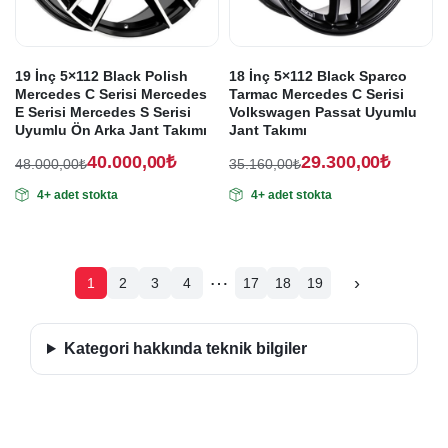
19 İnç 5×112 Black Polish
18 İnç 5×112 Black Sparco
Mercedes C Serisi Mercedes
Tarmac Mercedes C Serisi
E Serisi Mercedes S Serisi
Volkswagen Passat Uyumlu
Uyumlu Ön Arka Jant Takımı
Jant Takımı
40.000,00
₺
29.300,00
₺
48.000,00
₺
35.160,00
₺
Orijinal
Şu
Orijinal
Şu
4+ adet stokta
4+ adet stokta
fiyat:
andaki
fiyat:
andaki
fiyat:
fiyat:
48.000,00₺.
35.160,00₺.
40.000,00₺.
29.300,00₺.
…
›
1
2
3
4
17
18
19
Sonraki
sayfa
Kategori hakkında teknik bilgiler