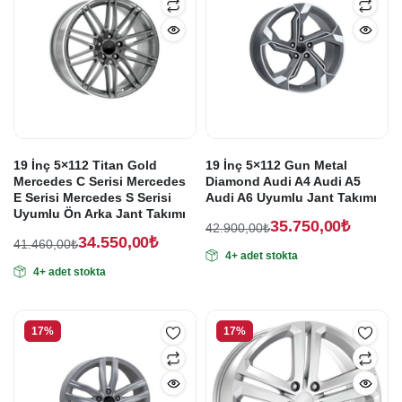
19 İnç 5×112 Titan Gold
19 İnç 5×112 Gun Metal
Mercedes C Serisi Mercedes
Diamond Audi A4 Audi A5
E Serisi Mercedes S Serisi
Audi A6 Uyumlu Jant Takımı
Uyumlu Ön Arka Jant Takımı
35.750,00
₺
42.900,00
₺
34.550,00
₺
Orijinal
Şu
41.460,00
₺
4+ adet stokta
Orijinal
Şu
fiyat:
andaki
4+ adet stokta
fiyat:
andaki
fiyat:
42.900,00₺.
fiyat:
41.460,00₺.
35.750,00₺.
34.550,00₺.
17%
17%