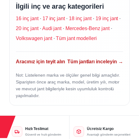
İlgili inç ve araç kategorileri
16 inç jant
·
17 inç jant
·
18 inç jant
·
19 inç jant
·
20 inç jant
·
Audi jant
·
Mercedes-Benz jant
·
Volkswagen jant
·
Tüm jant modelleri
Aracınız için teyit alın
Tüm jantları inceleyin →
Not: Listelenen marka ve ölçüler genel bilgi amaçlıdır.
Siparişten önce araç marka, model, üretim yılı, motor
ve mevcut jant bilgileriyle kesin uyumluluk kontrolü
yapılmalıdır.
Hızlı Teslimat
Ücretsiz Kargo
Güvenli ve hızlı gönderim
Avantajlı gönderim seçenekleri