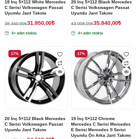
18 İnç 5×112 White Mercedes
20 İnç 5×112 Black Mercedes
C Serisi Volkswagen Passat
C Serisi Volkswagen Passat
Uyumlu Jant Takımı
Uyumlu Jant Takımı
31.950,00
₺
35.840,00
₺
38.340,00
₺
43.008,00
₺
Orijinal
Şu
Orijinal
Şu
4+ adet stokta
4+ adet stokta
fiyat:
andaki
fiyat:
andaki
fiyat:
fiyat:
38.340,00₺.
43.008,00₺.
31.950,00₺.
35.840,00₺.
17%
17%
20 İnç 5×112 Black Mercedes
19 İnç 5×112 Chrome
C Serisi Volkswagen Passat
Mercedes C Serisi Mercedes
Uyumlu Jant Takımı
E Serisi Mercedes S Serisi
Uyumlu Ön Arka Jant Takımı