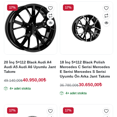
30.650,00₺.
30.200,00₺.
17%
17%
20 İnç 5×112 Black Audi A4
18 İnç 5×112 Black Polish
Audi A5 Audi A6 Uyumlu Jant
Mercedes C Serisi Mercedes
Takımı
E Serisi Mercedes S Serisi
Uyumlu Ön Arka Jant Takımı
40.950,00
₺
49.140,00
₺
30.650,00
₺
Orijinal
Şu
36.780,00
₺
4+ adet stokta
Orijinal
Şu
fiyat:
andaki
4+ adet stokta
fiyat:
andaki
fiyat:
49.140,00₺.
fiyat:
36.780,00₺.
40.950,00₺.
30.650,00₺.
17%
17%