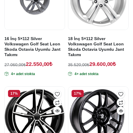
16 İnç 5×112 Silver
18 İnç 5×112 Silver
Volkswagen Golf Seat Leon
Volkswagen Golf Seat Leon
Skoda Octavia Uyumlu Jant
Skoda Octavia Uyumlu Jant
Takımı
Takımı
22.550,00
₺
29.600,00
₺
27.060,00
₺
35.520,00
₺
Orijinal
Şu
Orijinal
Şu
4+ adet stokta
4+ adet stokta
fiyat:
andaki
fiyat:
andaki
fiyat:
fiyat:
27.060,00₺.
35.520,00₺.
22.550,00₺.
29.600,00₺.
17%
17%