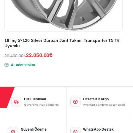
16 İnç 5×120 Silver Durban Jant Takımı Transporter T5 T6
Uyumlu
22.050,00
₺
26.460,00
₺
Orijinal
Şu
4+ adet stokta
fiyat:
andaki
fiyat:
26.460,00₺.
22.050,00₺.
Hızlı Teslimat
Ücretsiz Kargo
Güvenli ve hızlı gönderim
Avantajlı gönderim seçenekleri
Güvenli Ödeme
WhatsApp Destek