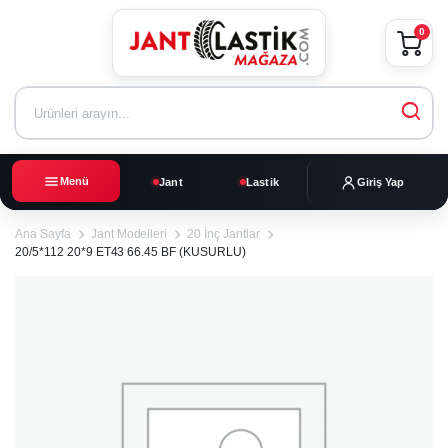
0
Menü
Jant
Lastik
Giriş Yap
Ana Sayfa
Jant Modelleri
20 İnç Jantlar
20/5*112 20*9 ET43 66.45 BF (KUSURLU)