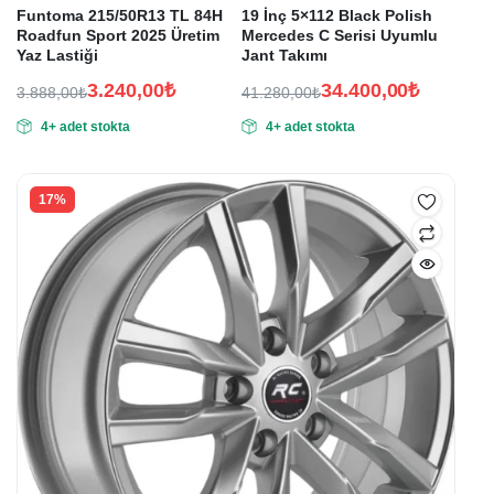
Funtoma 215/50R13 TL 84H
19 İnç 5×112 Black Polish
Roadfun Sport 2025 Üretim
Mercedes C Serisi Uyumlu
Yaz Lastiği
Jant Takımı
3.240,00
₺
34.400,00
₺
3.888,00
₺
41.280,00
₺
Orijinal
Şu
Orijinal
Şu
4+ adet stokta
4+ adet stokta
fiyat:
andaki
fiyat:
andaki
fiyat:
fiyat:
3.888,00₺.
41.280,00₺.
3.240,00₺.
34.400,00₺.
17%