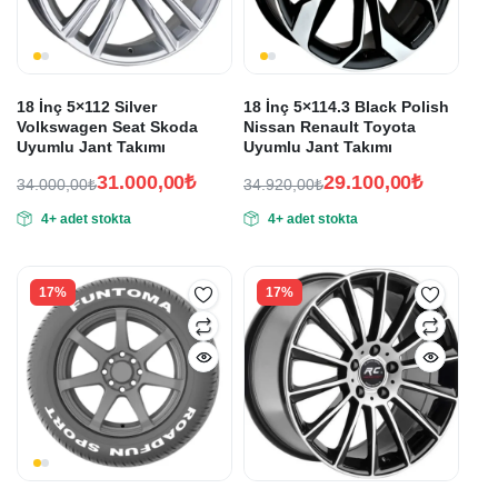
18 İnç 5×112 Silver
18 İnç 5×114.3 Black Polish
Volkswagen Seat Skoda
Nissan Renault Toyota
Uyumlu Jant Takımı
Uyumlu Jant Takımı
31.000,00
₺
29.100,00
₺
34.000,00
₺
34.920,00
₺
Orijinal
Şu
Orijinal
Şu
4+ adet stokta
4+ adet stokta
fiyat:
andaki
fiyat:
andaki
fiyat:
fiyat:
34.000,00₺.
34.920,00₺.
31.000,00₺.
29.100,00₺.
17%
17%