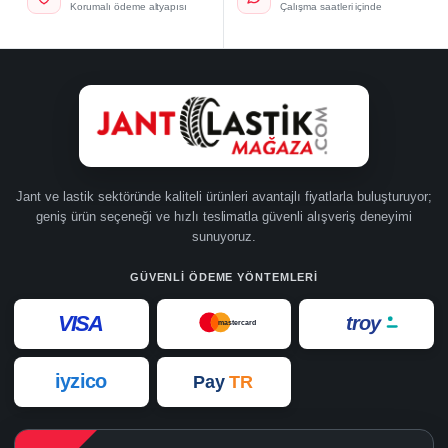
Korumalı ödeme altyapısı
Çalışma saatleri içinde
Jant ve lastik sektöründe kaliteli ürünleri avantajlı fiyatlarla buluşturuyor;
geniş ürün seçeneği ve hızlı teslimatla güvenli alışveriş deneyimi
sunuyoruz.
GÜVENLI ÖDEME YÖNTEMLERI
VISA
troy
mastercard
iyzico
Pay
TR