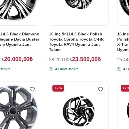
tları
leri
114.3 Black Diamond
16 İnç 5×114.3 Black Polish
16 İnç
Megane Dacia Duster
Toyota Corolla Toyota C-HR
Polis
vic Uyumlu Jant
Toyota RAV4 Uyumlu Jant
X-Trai
Takımı
Uyuml
26.000,00
₺
23.500,00
₺
0
₺
28.200,00
₺
25.44
Orijinal
Şu
Oriji
Şu
 stokta
4+ adet stokta
4+ 
fiyat:
andaki
fiyat
anda
fiyat:
fiyat
,00₺.
28.200,00₺.
25.4
,00₺.
23.500,00₺.
21.2
17%
17