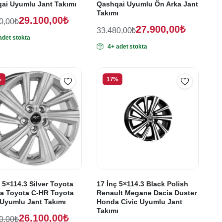
ai Uyumlu Jant Takımı
Qashqai Uyumlu Ön Arka Jant
Takımı
29.100,00
₺
0,00
₺
27.900,00
₺
nal
33.480,00
₺
adet stokta
Orijinal
Şu
:
ki
4+ adet stokta
fiyat:
andaki
:
20,00₺.
fiyat:
33.480,00₺.
00,00₺.
27.900,00₺.
%
17%
 5×114.3 Silver Toyota
17 İnç 5×114.3 Black Polish
la Toyota C-HR Toyota
Renault Megane Dacia Duster
Uyumlu Jant Takımı
Honda Civic Uyumlu Jant
Takımı
26.100,00
₺
0,00
₺