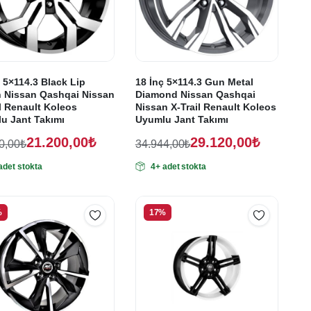
 5×114.3 Black Lip
18 İnç 5×114.3 Gun Metal
h Nissan Qashqai Nissan
Diamond Nissan Qashqai
l Renault Koleos
Nissan X-Trail Renault Koleos
u Jant Takımı
Uyumlu Jant Takımı
21.200,00
₺
29.120,00
₺
0,00
₺
34.944,00
₺
nal
Orijinal
Şu
adet stokta
4+ adet stokta
:
ki
fiyat:
andaki
:
fiyat:
40,00₺.
34.944,00₺.
00,00₺.
29.120,00₺.
%
17%