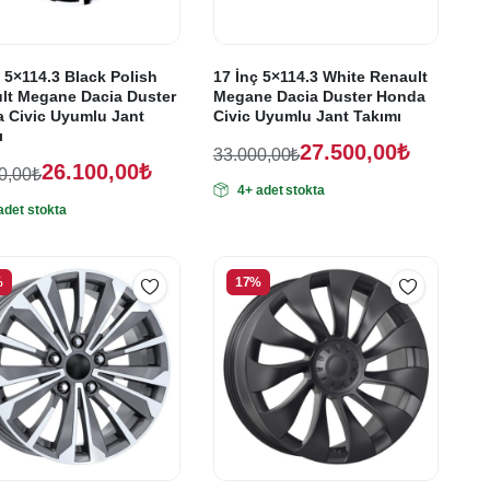
 5×114.3 Black Polish
17 İnç 5×114.3 White Renault
lt Megane Dacia Duster
Megane Dacia Duster Honda
 Civic Uyumlu Jant
Civic Uyumlu Jant Takımı
ı
27.500,00
₺
33.000,00
₺
26.100,00
₺
Orijinal
Şu
0,00
₺
4+ adet stokta
nal
fiyat:
andaki
adet stokta
:
ki
fiyat:
33.000,00₺.
:
20,00₺.
27.500,00₺.
00,00₺.
%
17%