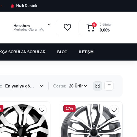
◉
Hızlı Destek
0 öğeler
0
Hesabım
Merhaba, Oturum Aç
0,00
₺
IKÇA SORULAN SORULAR
BLOG
İLETIŞIM
t:
Göster:
%
17%