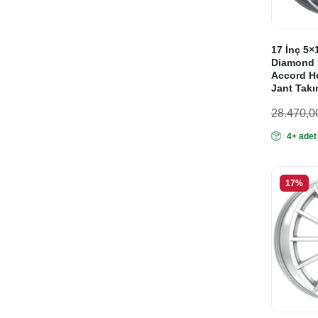
17 İnç 5×
Diamond 
Accord H
Jant Takı
28.470,0
Orijinal
Şu
4+ adet
fiyat:
andaki
fiyat:
28.470
23.725
17%