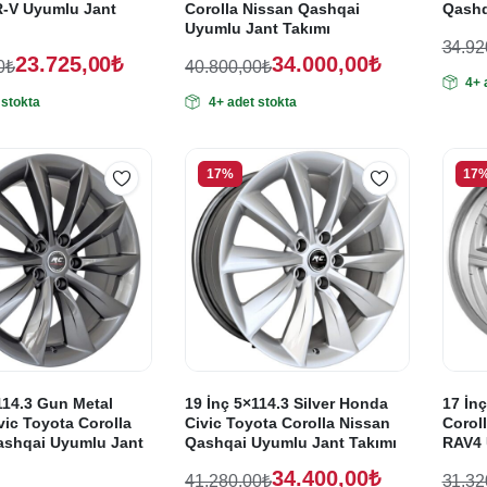
-V Uyumlu Jant
Corolla Nissan Qashqai
Qashq
Uyumlu Jant Takımı
34.92
23.725,00
₺
34.000,00
₺
Oriji
Şu
0
₺
40.800,00
₺
4+ 
Orijinal
Şu
fiyat
anda
 stokta
4+ adet stokta
fiyat:
andaki
fiyat
34.9
fiyat:
,00₺.
40.800,00₺.
29.1
,00₺.
34.000,00₺.
17%
17
114.3 Gun Metal
19 İnç 5×114.3 Silver Honda
17 İnç
ic Toyota Corolla
Civic Toyota Corolla Nissan
Corol
ashqai Uyumlu Jant
Qashqai Uyumlu Jant Takımı
RAV4 
34.400,00
₺
41.280,00
₺
31.32