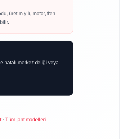
, üretim yılı, motor, fren
ilir.
ile hatalı merkez deliği veya
t
·
Tüm jant modelleri