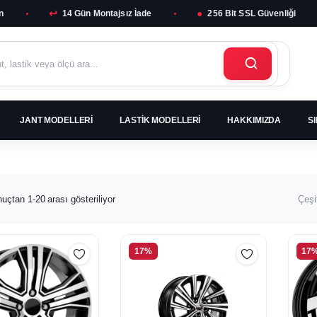
↩
●
n
14 Gün Montajsız İade
256 Bit SSL Güvenliği
JANT MODELLERI
LASTIK MODELLERI
HAKKIMIZDA
S
En
uçtan 1-20 arası gösteriliyor
Çeşi
yeniye
göre
sıralandı
4.3
17%
17
lleri