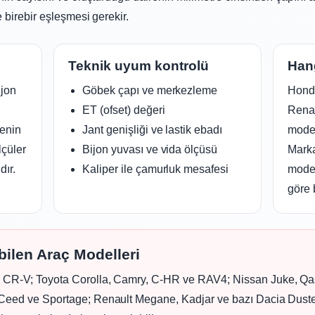
e birebir eşleşmesi gerekir.
Teknik uyum kontrolü
Hang
ijon
Göbek çapı ve merkezleme
Honda
ET (ofset) değeri
Renau
renin
Jant genişliği ve lastik ebadı
model
lçüler
Bijon yuvası ve vida ölçüsü
Marka
dır.
Kaliper ile çamurluk mesafesi
model
göre 
bilen Araç Modelleri
 CR-V; Toyota Corolla, Camry, C-HR ve RAV4; Nissan Juke, Qash
Ceed ve Sportage; Renault Megane, Kadjar ve bazı Dacia Duster