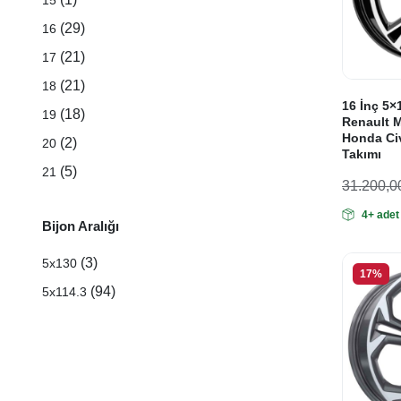
15
ve
(29)
16
Fiya
(21)
17
ürün
(21)
18
16 İnç 5×
(18)
19
Renault 
Honda Ci
(2)
20
Takımı
(5)
21
31.200,0
Orijinal
Şu
4+ adet
fiyat:
andaki
Bijon Aralığı
fiyat:
31.200
(3)
5x130
26.000
17%
(94)
5x114.3