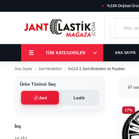
✓
%100 Orijinal Ürü
TÜM KATEGORILER
ANA SAYFA
Ana Sayfa
Jant Modelleri
5x114.3 Jant Modelleri ve Fiyatları
Ürün Türünü Seç
97 son
Jant
Lastik
5x11
17%
Jant
İnç
Mode
(1)