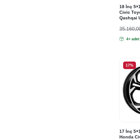
18 İnç 5×
Civic Toy
Qashqai 
35.160,0
Orijinal
Şu
4+ adet
fiyat:
andaki
fiyat:
35.160
29.300
17%
17 İnç 5×
Honda Ci