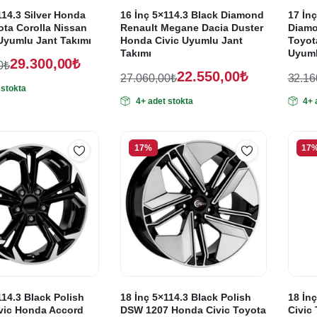
114.3 Silver Honda
16 İnç 5×114.3 Black Diamond
17 İn
ota Corolla Nissan
Renault Megane Dacia Duster
Diamo
Uyumlu Jant Takımı
Honda Civic Uyumlu Jant
Toyot
Takımı
Uyuml
29.300,00
₺
0
₺
22.550,00
₺
27.060,00
₺
32.16
 stokta
Orijinal
Şu
Oriji
Şu
4+ adet stokta
4+ 
fiyat:
andaki
fiyat
anda
,00₺.
fiyat:
fiyat
27.060,00₺.
32.1
,00₺.
22.550,00₺.
26.8
17%
17
114.3 Black Polish
18 İnç 5×114.3 Black Polish
18 İn
vic Honda Accord
DSW 1207 Honda Civic Toyota
Civic