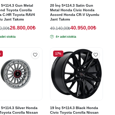
ç 5×114.3 Gun Metal
20 İnç 5×114.3 Satin Gun
nd Toyota Corolla
Metal Honda Civic Honda
a C-HR Toyota RAV4
Accord Honda CR-V Uyumlu
u Jant Takımı
Jant Takımı
26.800,00
₺
40.950,00
₺
0,00
₺
49.140,00
₺
nal
Orijinal
Şu
adet stokta
4+ adet stokta
:
ki
fiyat:
andaki
:
fiyat:
60,00₺.
49.140,00₺.
00,00₺.
40.950,00₺.
%
17%
ç 5×114.3 Silver Honda
19 İnç 5×114.3 Black Honda
 Toyota Corolla Nissan
Civic Toyota Corolla Nissan