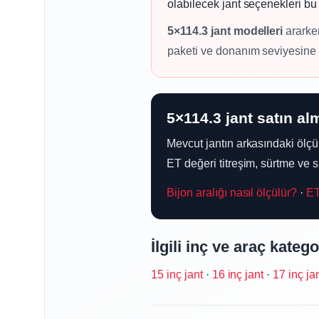
olabilecek jant seçenekleri bu k
5×114.3 jant modelleri
ararken
paketi ve donanım seviyesine gö
5×114.3 jant satın a
Mevcut jantın arkasındaki ölçül
ET değeri titreşim, sürtme ve 
Bijon aralığı nasıl ölçülür?
·
ET
İlgili inç ve araç katego
15 inç jant
·
16 inç jant
·
17 inç ja