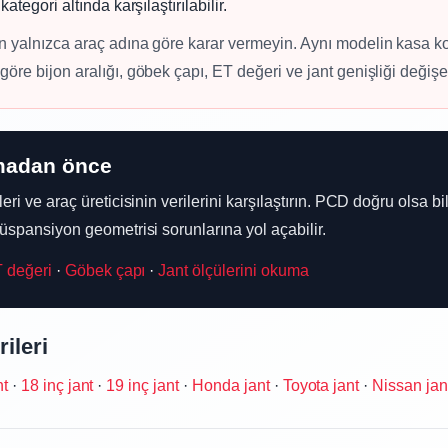
ategori altında karşılaştırılabilir.
 yalnızca araç adına göre karar vermeyin. Aynı modelin kasa kodu
re bijon aralığı, göbek çapı, ET değeri ve jant genişliği değişeb
lmadan önce
eri ve araç üreticisinin verilerini karşılaştırın. PCD doğru olsa b
süspansiyon geometrisi sorunlarına yol açabilir.
 değeri
·
Göbek çapı
·
Jant ölçülerini okuma
rileri
nt
·
18 inç jant
·
19 inç jant
·
Honda jant
·
Toyota jant
·
Nissan jan