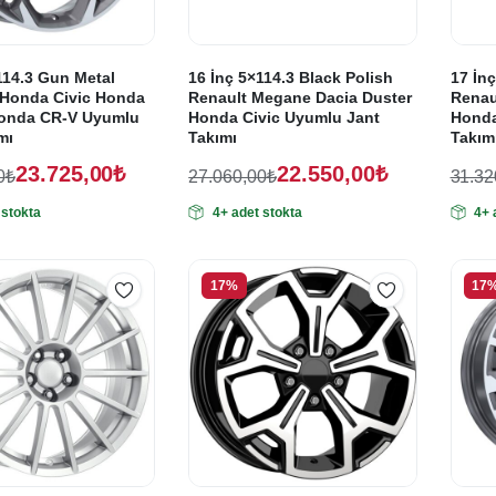
114.3 Gun Metal
16 İnç 5×114.3 Black Polish
17 İnç
Honda Civic Honda
Renault Megane Dacia Duster
Renau
onda CR-V Uyumlu
Honda Civic Uyumlu Jant
Honda
mı
Takımı
Takım
23.725,00
₺
22.550,00
₺
0
₺
27.060,00
₺
31.32
Orijinal
Şu
Oriji
Şu
 stokta
4+ adet stokta
4+ 
fiyat:
andaki
fiyat
anda
fiyat:
fiyat
,00₺.
27.060,00₺.
31.3
,00₺.
22.550,00₺.
26.1
17%
17