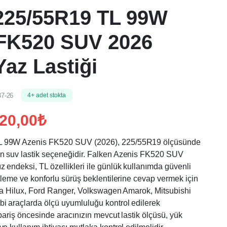
225/55R19 TL 99W
 FK520 SUV 2026
Yaz Lastiği
7-26
4+ adet stokta
220,00
₺
L 99W Azenis FK520 SUV (2026), 225/55R19 ölçüsünde
n suv lastik seçeneğidir. Falken Azenis FK520 SUV
 endeksi, TL özellikleri ile günlük kullanımda güvenli
enleme ve konforlu sürüş beklentilerine cevap vermek için
yota Hilux, Ford Ranger, Volkswagen Amarok, Mitsubishi
bi araçlarda ölçü uyumluluğu kontrol edilerek
ipariş öncesinde aracınızın mevcut lastik ölçüsü, yük