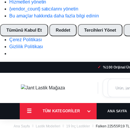
Hizmetleri yönetin
{vendor_count} satıcılarını yönetin
Bu amaçlar hakkında daha fazla bilgi edinin
Tümünü Kabul Et
Reddet
Tercihleri Yönet
Çerez Politikası
Gizlilik Politikası
✓
%100 Orijinal Ü
TÜM KATEGORILER
ANA SAYFA
Ana Sayfa
Lastik Modelleri
19 İnç Lastikler
Falken 225/55R19 TL