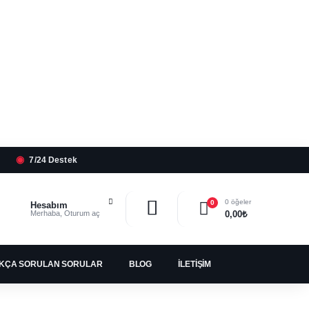
◉
7/24 Destek
0 öğeler
0
Hesabım
Merhaba, Oturum aç
0,00
₺
IKÇA SORULAN SORULAR
BLOG
İLETIŞIM