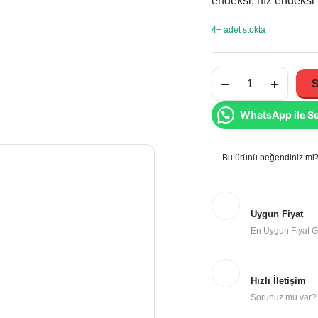
endeksi, hız endeksi v
4+ adet stokta
Falken
225/55R19
S
TL
99W
WhatsApp ile S
Azenis
FK520
SUV
2026
Üretim
Bu ürünü beğendiniz mi? 
Yaz
Lastiği
miktar
Uygun Fiyat
En Uygun Fiyat G
Hızlı İletişim
Sorunuz mu var? İ