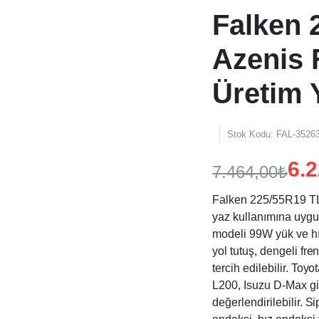
Falken 
Azenis
Üretim 
Stok Kodu:
FAL-35263
6.
7.464,00
₺
Orijinal
Şu
Falken 225/55R19 T
fiyat:
andaki
yaz kullanımına uygu
modeli 99W yük ve hız
fiyat:
7.464,00₺.
yol tutuş, dengeli fr
6.220,00₺.
tercih edilebilir. To
L200, Isuzu D-Max gi
değerlendirilebilir. S