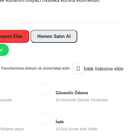
e kullanım ihtiyacı mutlaka kontrol edilmelidir.
epete Ekle
Hemen Satın Al
or
Favorilerinize ekleyin ve ürünü takip edin.
İstek listesine ekle
Güvenilir Ödeme
arantisi
En Güvenilir Ödeme Yöntemleri
İade
letişime geçin.
14 Gün İçinde İade Hakkı