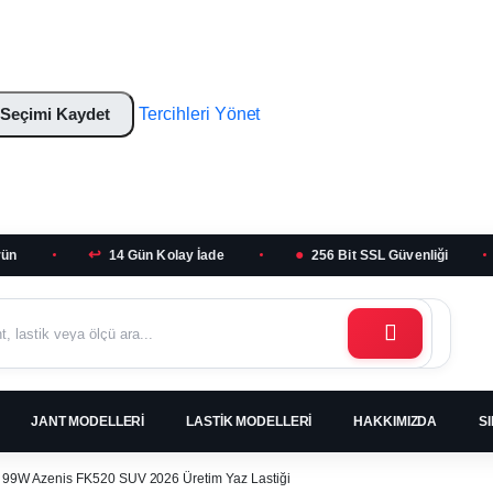
Seçimi Kaydet
Tercihleri Yönet
↩
●
rün
14 Gün Kolay İade
256 Bit SSL Güvenliği
JANT MODELLERI
LASTIK MODELLERI
HAKKIMIZDA
S
 99W Azenis FK520 SUV 2026 Üretim Yaz Lastiği