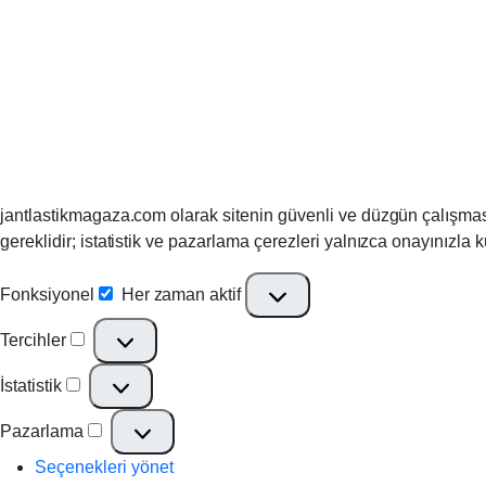
jantlastikmagaza.com olarak sitenin güvenli ve düzgün çalışması, 
gereklidir; istatistik ve pazarlama çerezleri yalnızca onayınızla ku
Fonksiyonel
Her zaman aktif
Fonksiyonel
Tercihler
Tercihler
İstatistik
İstatistik
Pazarlama
Pazarlama
Seçenekleri yönet