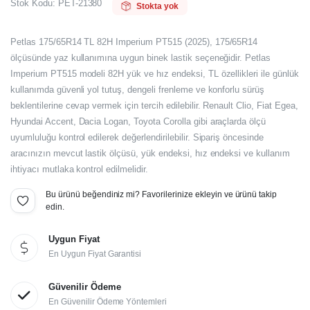
Stok Kodu:
PET-21380
Stokta yok
Petlas 175/65R14 TL 82H Imperium PT515 (2025), 175/65R14
ölçüsünde yaz kullanımına uygun binek lastik seçeneğidir. Petlas
Imperium PT515 modeli 82H yük ve hız endeksi, TL özellikleri ile günlük
kullanımda güvenli yol tutuş, dengeli frenleme ve konforlu sürüş
beklentilerine cevap vermek için tercih edilebilir. Renault Clio, Fiat Egea,
Hyundai Accent, Dacia Logan, Toyota Corolla gibi araçlarda ölçü
uyumluluğu kontrol edilerek değerlendirilebilir. Sipariş öncesinde
aracınızın mevcut lastik ölçüsü, yük endeksi, hız endeksi ve kullanım
ihtiyacı mutlaka kontrol edilmelidir.
Bu ürünü beğendiniz mi? Favorilerinize ekleyin ve ürünü takip
edin.
Uygun Fiyat
En Uygun Fiyat Garantisi
Güvenilir Ödeme
En Güvenilir Ödeme Yöntemleri