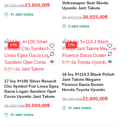
Volkswagen Seat Skoda
23.600,00
₺
28.320,00
₺
Uyumlu Jant Takımı
Orijinal
Şu
4+ adet stokta
fiyat:
andaki
38.825,00
₺
50.472,51
₺
fiyat:
Orijinal
Şu
28.320,00₺.
2 adet stokta
fiyat:
andaki
23.600,00₺.
fiyat:
50.472,51₺.
38.825,00₺.
17%
17%
16 İnç 5×114.3 Black Polish
Jant Takımı Megane
17 İnç 4×100 Silver Renault
Fluence Dacia Duster
Clio Symbol Fiat Linea Egea
Honda Toyota Uyumlu
Dacia Logan Sandero Opel
Corsa Uyumlu Jant Takımı
21.800,00
₺
26.160,00
₺
Orijinal
Şu
30.000,00
₺
36.000,00
₺
4+ adet stokta
fiyat:
andaki
Orijinal
Şu
4+ adet stokta
fiyat:
fiyat:
andaki
26.160,00₺.
fiyat:
21.800,00₺.
36.000,00₺.