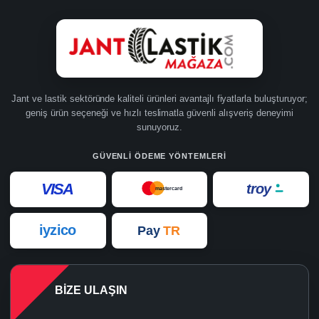
Jant ve lastik sektöründe kaliteli ürünleri avantajlı fiyatlarla buluşturuyor;
geniş ürün seçeneği ve hızlı teslimatla güvenli alışveriş deneyimi
sunuyoruz.
GÜVENLI ÖDEME YÖNTEMLERI
VISA
troy
mastercard
iyzico
Pay
TR
BIZE ULAŞIN