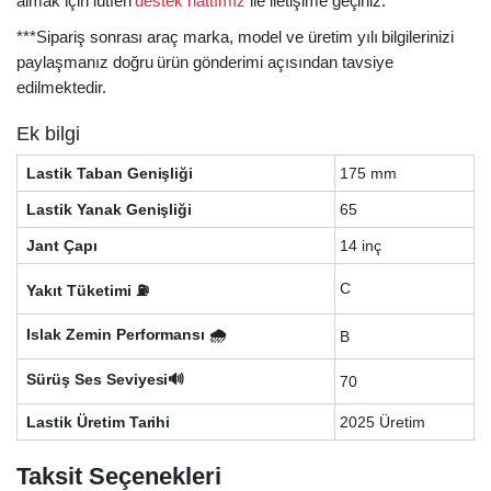
almak için lütfen
destek hattımız
ile iletişime geçiniz.
***Sipariş sonrası araç marka, model ve üretim yılı bilgilerinizi
paylaşmanız doğru ürün gönderimi açısından tavsiye
edilmektedir.
Ek bilgi
Lastik Taban Genişliği
175 mm
Lastik Yanak Genişliği
65
Jant Çapı
14 inç
C
Yakıt Tüketimi ⛽
Islak Zemin Performansı 🌧️
B
Sürüş Ses Seviyesi🔊
70
Lastik Üretim Tarihi
2025 Üretim
Taksit Seçenekleri