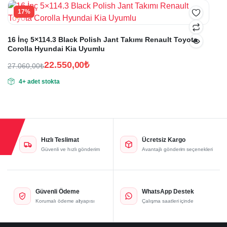
30.000,00₺.
17%
16 İnç 5×114.3 Black Polish Jant Takımı Renault Toyota
Corolla Hyundai Kia Uyumlu
22.550,00
₺
27.060,00
₺
Orijinal
Şu
4+ adet stokta
fiyat:
andaki
fiyat:
27.060,00₺.
22.550,00₺.
Hızlı Teslimat
Ücretsiz Kargo
Güvenli ve hızlı gönderim
Avantajlı gönderim seçenekleri
Güvenli Ödeme
WhatsApp Destek
Korumalı ödeme altyapısı
Çalışma saatleri içinde