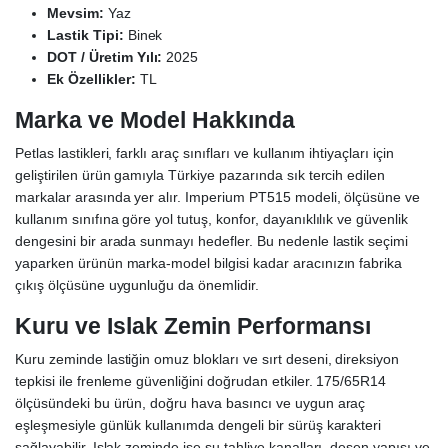
Mevsim:
Yaz
Lastik Tipi:
Binek
DOT / Üretim Yılı:
2025
Ek Özellikler:
TL
Marka ve Model Hakkında
Petlas lastikleri, farklı araç sınıfları ve kullanım ihtiyaçları için
geliştirilen ürün gamıyla Türkiye pazarında sık tercih edilen
markalar arasında yer alır. Imperium PT515 modeli, ölçüsüne ve
kullanım sınıfına göre yol tutuş, konfor, dayanıklılık ve güvenlik
dengesini bir arada sunmayı hedefler. Bu nedenle lastik seçimi
yaparken ürünün marka-model bilgisi kadar aracınızın fabrika
çıkış ölçüsüne uygunluğu da önemlidir.
Kuru ve Islak Zemin Performansı
Kuru zeminde lastiğin omuz blokları ve sırt deseni, direksiyon
tepkisi ile frenleme güvenliğini doğrudan etkiler. 175/65R14
ölçüsündeki bu ürün, doğru hava basıncı ve uygun araç
eşleşmesiyle günlük kullanımda dengeli bir sürüş karakteri
sağlayabilir. Islak zeminde ise su tahliye kanalları, desen yapısı ve