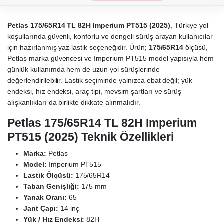
Petlas 175/65R14 TL 82H Imperium PT515 (2025)
, Türkiye yol
koşullarında güvenli, konforlu ve dengeli sürüş arayan kullanıcılar
için hazırlanmış yaz lastik seçeneğidir. Ürün;
175/65R14
ölçüsü,
Petlas marka güvencesi ve Imperium PT515 model yapısıyla hem
günlük kullanımda hem de uzun yol sürüşlerinde
değerlendirilebilir. Lastik seçiminde yalnızca ebat değil; yük
endeksi, hız endeksi, araç tipi, mevsim şartları ve sürüş
alışkanlıkları da birlikte dikkate alınmalıdır.
Petlas 175/65R14 TL 82H Imperium
PT515 (2025) Teknik Özellikleri
Marka:
Petlas
Model:
Imperium PT515
Lastik Ölçüsü:
175/65R14
Taban Genişliği:
175 mm
Yanak Oranı:
65
Jant Çapı:
14 inç
Yük / Hız Endeksi:
82H