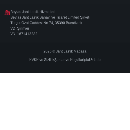
Beylas Jant Lastik Hizmetleri
Beylas Jant Lastik Sanayi ve Ticaret Limited Şirketi
Turgut Özal Caddesi No:74, 35390 Buca/İzmir
VD: Şirinyer
VN: 1671413282
2026 © Jant Lastik Mağaza
KVKK ve Gizlilik
Şartlar ve Koşullar
İptal & İade