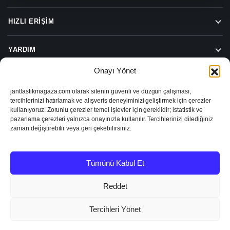
HIZLI ERIŞIM
YARDIM
Onayı Yönet
jantlastikmagaza.com olarak sitenin güvenli ve düzgün çalışması,
Beylas Jant Lastik Hizmetleri
tercihlerinizi hatırlamak ve alışveriş deneyiminizi geliştirmek için çerezler
Beylas Jant Lastik Sanayi ve Ticaret Limited Şirketi
kullanıyoruz. Zorunlu çerezler temel işlevler için gereklidir; istatistik ve
Turgut Özal Caddesi No:74, 35390 Buca/İzmir
pazarlama çerezleri yalnızca onayınızla kullanılır. Tercihlerinizi dilediğiniz
VD: Şirinyer
zaman değiştirebilir veya geri çekebilirsiniz.
VN: 1671413282
Tümünü Kabul Et
2026 © Jant Lastik Mağaza
KVKK ve Gizlilik
Şartlar ve Koşullar
İptal & İade
Reddet
Tercihleri Yönet