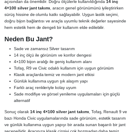
açısından da önemlidir. Doğru ölçülerle kullanıldığında
14 inç
4×100 silver jant takımı
, aracın genel görünümünü iyileştirirken
sürüş hissine de olumlu katkı sağlayabilir. Uygun lastik seçimi,
doğru bijon bağlantısı ve araçla uyumlu teknik değerler sayesinde
hem estetik hem de dengeli bir kullanım elde edilebilir.
Neden Bu Jant?
Sade ve zamansız Silver tasarım
14 inç ölçü ile görünüm ve konfor dengesi
4×100 bijon aralığı ile geniş kullanım alanı
Tofaş, R9 ve Civic odaklı kullanım için uygun görünüm
Klasik araçlarda temiz ve modern jant etkisi
Günlük kullanıma uygun şık alaşım yapı
Farklı araç renkleriyle kolay uyum
Sade modifiye ve görsel yenileme uygulamaları için güçlü
alternatif
Sonuç olarak
14 inç 4×100 silver jant takımı
, Tofaş, Renault 9 ve
bazı Honda Civic uygulamalarında sade görünüm, estetik tasarım
ve günlük kullanıma uygun yapıyı bir arada sunan başarılı bir jant
seçeneğidir. Aracınıza klasik çizgiyi çok bozmadan daha temiz,