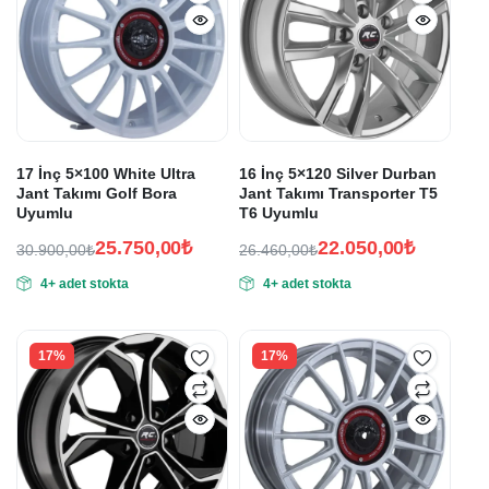
17 İnç 5×100 White Ultra
16 İnç 5×120 Silver Durban
Jant Takımı Golf Bora
Jant Takımı Transporter T5
Uyumlu
T6 Uyumlu
25.750,00
₺
22.050,00
₺
30.900,00
₺
26.460,00
₺
Orijinal
Şu
Orijinal
Şu
4+ adet stokta
4+ adet stokta
fiyat:
andaki
fiyat:
andaki
fiyat:
fiyat:
30.900,00₺.
26.460,00₺.
25.750,00₺.
22.050,00₺.
17%
17%