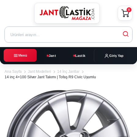
0
Menü
Jant
Lastik
Giriş Yap
Ana Sayfa
Jant Modelleri
14 İnç Jantlar
14 inç 4×100 Silver Jant Takımı | Tofaş R9 Civic Uyumlu