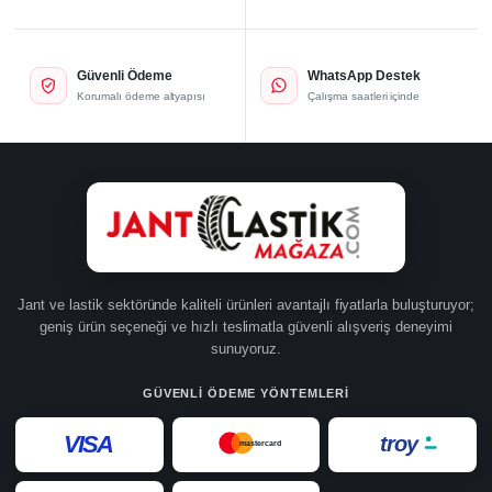
Güvenli Ödeme
WhatsApp Destek
Korumalı ödeme altyapısı
Çalışma saatleri içinde
Jant ve lastik sektöründe kaliteli ürünleri avantajlı fiyatlarla buluşturuyor;
geniş ürün seçeneği ve hızlı teslimatla güvenli alışveriş deneyimi
sunuyoruz.
GÜVENLI ÖDEME YÖNTEMLERI
VISA
troy
mastercard