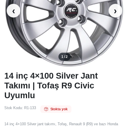
‹
›
1 / 2
14 inç 4×100 Silver Jant
Takımı | Tofaş R9 Civic
Uyumlu
Stok Kodu:
R1-133
Stokta yok
14 inç 4×100 Silver jant takımı, Tofaş, Renault 9 (R9) ve bazı Honda