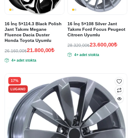
16 İnç 5×114.3 Black Polish
16 İnç 5×108 Silver Jant
Jant Takımı Megane
Takımı Ford Focus Peugeot
Fluence Dacia Duster
Citroen Uyumlu
Honda Toyota Uyumlu
23.600,00
₺
28.320,00
₺
21.800,00
₺
Orijinal
Şu
26.160,00
₺
4+ adet stokta
Orijinal
Şu
fiyat:
andaki
4+ adet stokta
fiyat:
andaki
fiyat:
28.320,00₺.
fiyat:
26.160,00₺.
23.600,00₺.
21.800,00₺.
17%
LUGANO