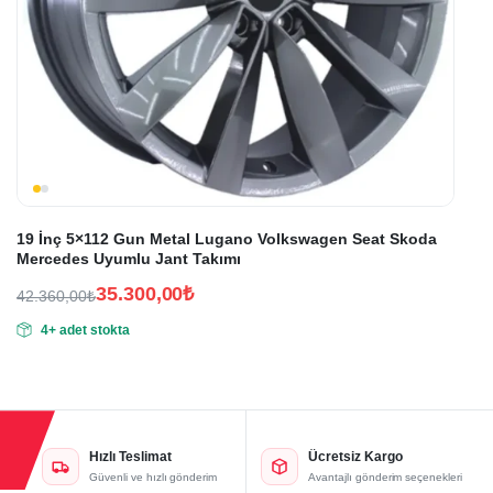
19 İnç 5×112 Gun Metal Lugano Volkswagen Seat Skoda
Mercedes Uyumlu Jant Takımı
35.300,00
₺
42.360,00
₺
Orijinal
Şu
4+ adet stokta
fiyat:
andaki
fiyat:
42.360,00₺.
35.300,00₺.
Hızlı Teslimat
Ücretsiz Kargo
Güvenli ve hızlı gönderim
Avantajlı gönderim seçenekleri