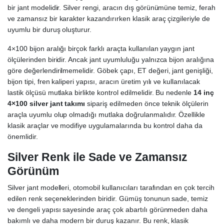
bir jant modelidir. Silver rengi, aracın dış görünümüne temiz, ferah
ve zamansız bir karakter kazandırırken klasik araç çizgileriyle de
uyumlu bir duruş oluşturur.
4×100 bijon aralığı birçok farklı araçta kullanılan yaygın jant
ölçülerinden biridir. Ancak jant uyumluluğu yalnızca bijon aralığına
göre değerlendirilmemelidir. Göbek çapı, ET değeri, jant genişliği,
bijon tipi, fren kaliperi yapısı, aracın üretim yılı ve kullanılacak
lastik ölçüsü mutlaka birlikte kontrol edilmelidir. Bu nedenle
14 inç
4×100 silver jant takımı
sipariş edilmeden önce teknik ölçülerin
araçla uyumlu olup olmadığı mutlaka doğrulanmalıdır. Özellikle
klasik araçlar ve modifiye uygulamalarında bu kontrol daha da
önemlidir.
Silver Renk ile Sade ve Zamansız
Görünüm
Silver jant modelleri, otomobil kullanıcıları tarafından en çok tercih
edilen renk seçeneklerinden biridir. Gümüş tonunun sade, temiz
ve dengeli yapısı sayesinde araç çok abartılı görünmeden daha
bakımlı ve daha modern bir duruş kazanır. Bu renk, klasik