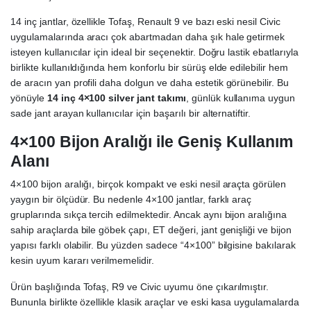
14 inç jantlar, özellikle Tofaş, Renault 9 ve bazı eski nesil Civic
uygulamalarında aracı çok abartmadan daha şık hale getirmek
isteyen kullanıcılar için ideal bir seçenektir. Doğru lastik ebatlarıyla
birlikte kullanıldığında hem konforlu bir sürüş elde edilebilir hem
de aracın yan profili daha dolgun ve daha estetik görünebilir. Bu
yönüyle
14 inç 4×100 silver jant takımı
, günlük kullanıma uygun
sade jant arayan kullanıcılar için başarılı bir alternatiftir.
4×100 Bijon Aralığı ile Geniş Kullanım
Alanı
4×100 bijon aralığı, birçok kompakt ve eski nesil araçta görülen
yaygın bir ölçüdür. Bu nedenle 4×100 jantlar, farklı araç
gruplarında sıkça tercih edilmektedir. Ancak aynı bijon aralığına
sahip araçlarda bile göbek çapı, ET değeri, jant genişliği ve bijon
yapısı farklı olabilir. Bu yüzden sadece “4×100” bilgisine bakılarak
kesin uyum kararı verilmemelidir.
Ürün başlığında Tofaş, R9 ve Civic uyumu öne çıkarılmıştır.
Bununla birlikte özellikle klasik araçlar ve eski kasa uygulamalarda