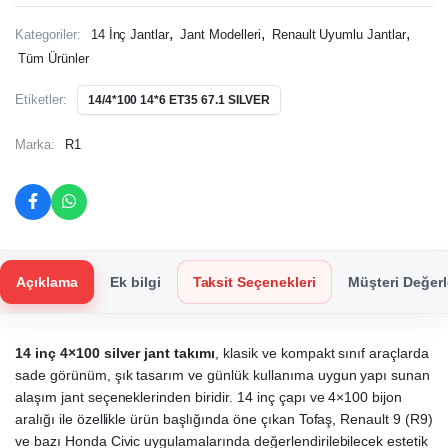
,
,
,
Kategoriler:
14 İnç Jantlar
Jant Modelleri
Renault Uyumlu Jantlar
Tüm Ürünler
Etiketler:
14/4*100 14*6 ET35 67.1 SILVER
Marka:
R1
Açıklama
Ek bilgi
Taksit Seçenekleri
Müşteri Değerl
14 inç 4×100 silver jant takımı
, klasik ve kompakt sınıf araçlarda
sade görünüm, şık tasarım ve günlük kullanıma uygun yapı sunan
alaşım jant seçeneklerinden biridir. 14 inç çapı ve 4×100 bijon
aralığı ile özellikle ürün başlığında öne çıkan Tofaş, Renault 9 (R9)
ve bazı Honda Civic uygulamalarında değerlendirilebilecek estetik