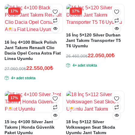
17%
17%
16 İnç 5×120 Silver Durban
Jant Takımı Transporter T5
16 İnç 4×100 Black Polish
T6 Uyumlu
Jant Takımı Renault Clio
Dacia Opel Corsa Astra Fiat
22.050,00
₺
26.460,00
₺
Linea Uyumlu
Orijinal
Şu
4+ adet stokta
fiyat:
andaki
22.550,00
₺
27.060,00
₺
Orijinal
Şu
fiyat:
26.460,00₺.
4+ adet stokta
fiyat:
andaki
22.050,00₺.
fiyat:
27.060,00₺.
22.550,00₺.
17%
15 inç 4×100 Silver Jant
18 İnç 5×112 Silver
Takımı | Honda Güvenlik
Volkswagen Seat Skoda
Paket Uyumlu
Uyumlu Jant Takımı