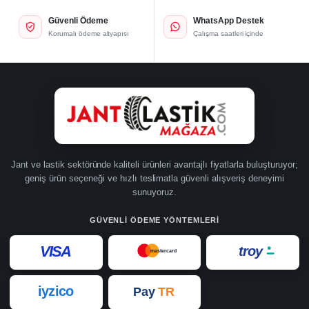
Güvenli Ödeme
WhatsApp Destek
Korumalı ödeme altyapısı
Çalışma saatleri içinde
Jant ve lastik sektöründe kaliteli ürünleri avantajlı fiyatlarla buluşturuyor;
geniş ürün seçeneği ve hızlı teslimatla güvenli alışveriş deneyimi
sunuyoruz.
GÜVENLI ÖDEME YÖNTEMLERI
VISA
troy
mastercard
iyzico
Pay
TR