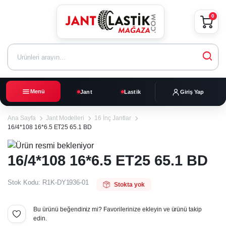
0
Menü
Jant
Lastik
Giriş Yap
Ana Sayfa
Jant Modelleri
16 İnç Jantlar
16/4*108 16*6.5 ET25 65.1 BD
16/4*108 16*6.5 ET25 65.1 BD
Stok Kodu:
R1K-DY1936-01
Stokta yok
Bu ürünü beğendiniz mi? Favorilerinize ekleyin ve ürünü takip
edin.