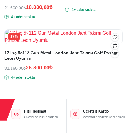
18.000,00
₺
21.600,00
₺
4+ adet stokta
Orijinal
Şu
4+ adet stokta
fiyat:
andaki
fiyat:
21.600,00₺.
18.000,00₺.
17%
17 İnç 5×112 Gun Metal London Jant Takımı Golf Passat
Leon Uyumlu
26.800,00
₺
32.160,00
₺
Orijinal
Şu
4+ adet stokta
fiyat:
andaki
fiyat:
32.160,00₺.
26.800,00₺.
Hızlı Teslimat
Ücretsiz Kargo
Güvenli ve hızlı gönderim
Avantajlı gönderim seçenekleri