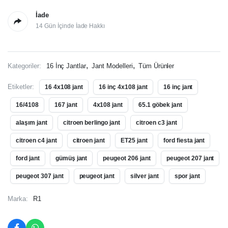
İade
14 Gün İçinde İade Hakkı
,
,
Kategoriler:
16 İnç Jantlar
Jant Modelleri
Tüm Ürünler
Etiketler:
16 4x108 jant
16 inç 4x108 jant
16 inç jant
16/4108
167 jant
4x108 jant
65.1 göbek jant
alaşım jant
citroen berlingo jant
citroen c3 jant
citroen c4 jant
citroen jant
ET25 jant
ford fiesta jant
ford jant
gümüş jant
peugeot 206 jant
peugeot 207 jant
peugeot 307 jant
peugeot jant
silver jant
spor jant
Marka:
R1