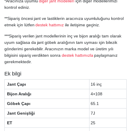
*Aracınıza uyumlu
diğer jant modelleri
için diğer modellerimizi
kontrol ediniz.
**Sipariş öncesi jant ve lastiklerin aracınıza uyumluluğunu kontrol
etmek için lütfen
destek hattımız
ile iletişime geçiniz.
***Sipariş verilen jant modellerinin inç ve bijon aralığı tam olarak
uyum sağlasa da jant göbek aralığının tam uyması için bilezik
gönderimi gerekebilir. Aracınızın marka model ve üretim yılı
bilgisini sipariş verdikten sonra
destek hattımızla
paylaşmanız
gerekmektedir.
Ek bilgi
Jant Çapı
16 inç
Bijon Aralığı
4×108
Göbek Çapı
65.1
Jant Genişliği
7J
ET
25