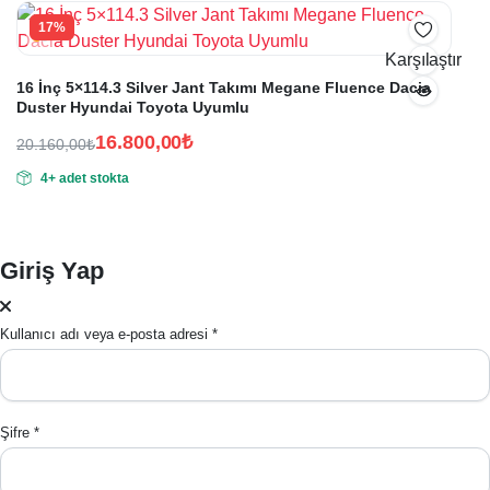
23.600,00₺.
17%
Karşılaştır
16 İnç 5×114.3 Silver Jant Takımı Megane Fluence Dacia
Duster Hyundai Toyota Uyumlu
16.800,00
₺
20.160,00
₺
Orijinal
Şu
4+ adet stokta
fiyat:
andaki
fiyat:
20.160,00₺.
16.800,00₺.
Giriş Yap
Kullanıcı adı veya e-posta adresi
*
Şifre
*