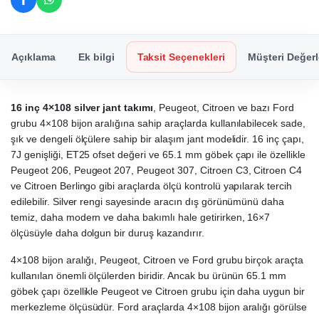
Açıklama
Ek bilgi
Taksit Seçenekleri
Müşteri Değerl
16 inç 4×108 silver jant takımı
, Peugeot, Citroen ve bazı Ford
grubu 4×108 bijon aralığına sahip araçlarda kullanılabilecek sade,
şık ve dengeli ölçülere sahip bir alaşım jant modelidir. 16 inç çapı,
7J genişliği, ET25 ofset değeri ve 65.1 mm göbek çapı ile özellikle
Peugeot 206, Peugeot 207, Peugeot 307, Citroen C3, Citroen C4
ve Citroen Berlingo gibi araçlarda ölçü kontrolü yapılarak tercih
edilebilir. Silver rengi sayesinde aracın dış görünümünü daha
temiz, daha modern ve daha bakımlı hale getirirken, 16×7
ölçüsüyle daha dolgun bir duruş kazandırır.
4×108 bijon aralığı, Peugeot, Citroen ve Ford grubu birçok araçta
kullanılan önemli ölçülerden biridir. Ancak bu ürünün 65.1 mm
göbek çapı özellikle Peugeot ve Citroen grubu için daha uygun bir
merkezleme ölçüsüdür. Ford araçlarda 4×108 bijon aralığı görülse