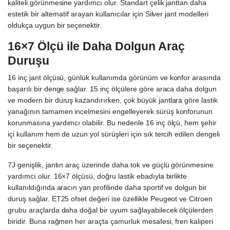
kaliteli görünmesine yardımcı olur. Standart çelik janttan daha
estetik bir alternatif arayan kullanıcılar için Silver jant modelleri
oldukça uygun bir seçenektir.
16×7 Ölçü ile Daha Dolgun Araç
Duruşu
16 inç jant ölçüsü, günlük kullanımda görünüm ve konfor arasında
başarılı bir denge sağlar. 15 inç ölçülere göre araca daha dolgun
ve modern bir duruş kazandırırken, çok büyük jantlara göre lastik
yanağının tamamen incelmesini engelleyerek sürüş konforunun
korunmasına yardımcı olabilir. Bu nedenle 16 inç ölçü, hem şehir
içi kullanım hem de uzun yol sürüşleri için sık tercih edilen dengeli
bir seçenektir.
7J genişlik, jantın araç üzerinde daha tok ve güçlü görünmesine
yardımcı olur. 16×7 ölçüsü, doğru lastik ebadıyla birlikte
kullanıldığında aracın yan profilinde daha sportif ve dolgun bir
duruş sağlar. ET25 ofset değeri ise özellikle Peugeot ve Citroen
grubu araçlarda daha doğal bir uyum sağlayabilecek ölçülerden
biridir. Buna rağmen her araçta çamurluk mesafesi, fren kaliperi