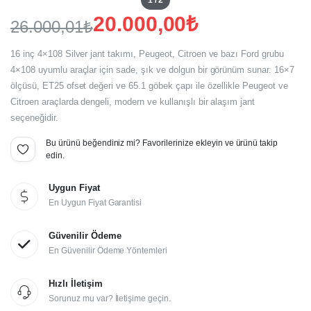
1 / 2
20.000,00
₺
26.000,01
₺
Orijinal
Şu
16 inç 4×108 Silver jant takımı, Peugeot, Citroen ve bazı Ford grubu
fiyat:
andaki
4×108 uyumlu araçlar için sade, şık ve dolgun bir görünüm sunar. 16×7
ölçüsü, ET25 ofset değeri ve 65.1 göbek çapı ile özellikle Peugeot ve
fiyat:
26.000,01₺.
Citroen araçlarda dengeli, modern ve kullanışlı bir alaşım jant
20.000,00₺.
seçeneğidir.
Bu ürünü beğendiniz mi? Favorilerinize ekleyin ve ürünü takip
edin.
Uygun Fiyat
En Uygun Fiyat Garantisi
Güvenilir Ödeme
En Güvenilir Ödeme Yöntemleri
Hızlı İletişim
Sorunuz mu var? İletişime geçin.