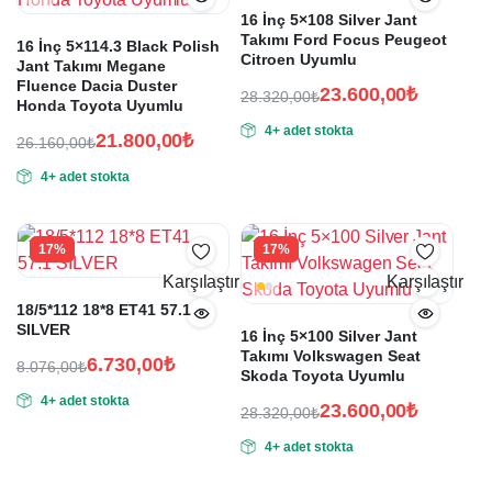
16 İnç 5×108 Silver Jant
Takımı Ford Focus Peugeot
16 İnç 5×114.3 Black Polish
Citroen Uyumlu
Jant Takımı Megane
Fluence Dacia Duster
23.600,00
₺
28.320,00
₺
Honda Toyota Uyumlu
Orijinal
Şu
4+ adet stokta
fiyat:
andaki
21.800,00
₺
26.160,00
₺
Orijinal
Şu
fiyat:
28.320,00₺.
4+ adet stokta
fiyat:
andaki
23.600,00₺.
fiyat:
26.160,00₺.
21.800,00₺.
17%
17%
Karşılaştır
Karşılaştır
18/5*112 18*8 ET41 57.1
SILVER
16 İnç 5×100 Silver Jant
Takımı Volkswagen Seat
6.730,00
₺
8.076,00
₺
Skoda Toyota Uyumlu
Orijinal
Şu
4+ adet stokta
fiyat:
andaki
23.600,00
₺
28.320,00
₺
fiyat:
Orijinal
Şu
8.076,00₺.
4+ adet stokta
fiyat:
andaki
6.730,00₺.
fiyat:
28.320,00₺.