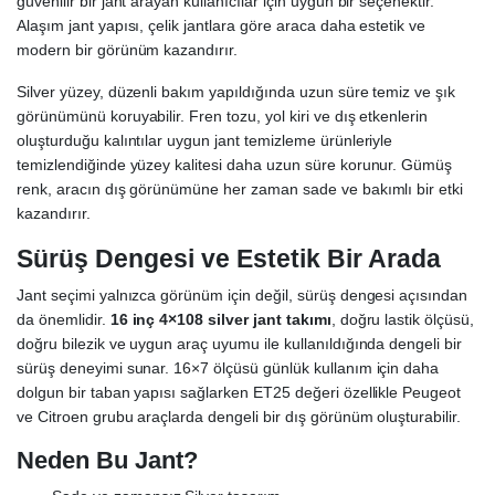
güvenilir bir jant arayan kullanıcılar için uygun bir seçenektir.
Alaşım jant yapısı, çelik jantlara göre araca daha estetik ve
modern bir görünüm kazandırır.
Silver yüzey, düzenli bakım yapıldığında uzun süre temiz ve şık
görünümünü koruyabilir. Fren tozu, yol kiri ve dış etkenlerin
oluşturduğu kalıntılar uygun jant temizleme ürünleriyle
temizlendiğinde yüzey kalitesi daha uzun süre korunur. Gümüş
renk, aracın dış görünümüne her zaman sade ve bakımlı bir etki
kazandırır.
Sürüş Dengesi ve Estetik Bir Arada
Jant seçimi yalnızca görünüm için değil, sürüş dengesi açısından
da önemlidir.
16 inç 4×108 silver jant takımı
, doğru lastik ölçüsü,
doğru bilezik ve uygun araç uyumu ile kullanıldığında dengeli bir
sürüş deneyimi sunar. 16×7 ölçüsü günlük kullanım için daha
dolgun bir taban yapısı sağlarken ET25 değeri özellikle Peugeot
ve Citroen grubu araçlarda dengeli bir dış görünüm oluşturabilir.
Neden Bu Jant?