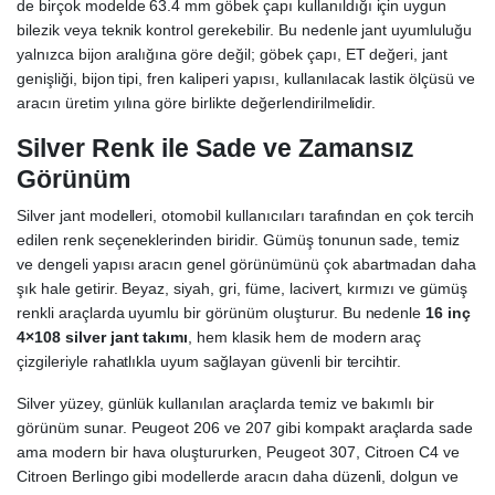
de birçok modelde 63.4 mm göbek çapı kullanıldığı için uygun
bilezik veya teknik kontrol gerekebilir. Bu nedenle jant uyumluluğu
yalnızca bijon aralığına göre değil; göbek çapı, ET değeri, jant
genişliği, bijon tipi, fren kaliperi yapısı, kullanılacak lastik ölçüsü ve
aracın üretim yılına göre birlikte değerlendirilmelidir.
Silver Renk ile Sade ve Zamansız
Görünüm
Silver jant modelleri, otomobil kullanıcıları tarafından en çok tercih
edilen renk seçeneklerinden biridir. Gümüş tonunun sade, temiz
ve dengeli yapısı aracın genel görünümünü çok abartmadan daha
şık hale getirir. Beyaz, siyah, gri, füme, lacivert, kırmızı ve gümüş
renkli araçlarda uyumlu bir görünüm oluşturur. Bu nedenle
16 inç
4×108 silver jant takımı
, hem klasik hem de modern araç
çizgileriyle rahatlıkla uyum sağlayan güvenli bir tercihtir.
Silver yüzey, günlük kullanılan araçlarda temiz ve bakımlı bir
görünüm sunar. Peugeot 206 ve 207 gibi kompakt araçlarda sade
ama modern bir hava oluştururken, Peugeot 307, Citroen C4 ve
Citroen Berlingo gibi modellerde aracın daha düzenli, dolgun ve