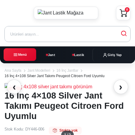
0
Menü
Jant
Lastik
Giriş Yap
Ana Sayfa
Jant Modelleri
16 İnç Jantlar
16 İnç 4×108 Silver Jant Takımı Peugeot Citroen Ford Uyumlu
‹
›
24%
16 İnç 4×108 Silver Jant
Takımı Peugeot Citroen Ford
Uyumlu
Stok Kodu:
DY446-006
Stokta yok