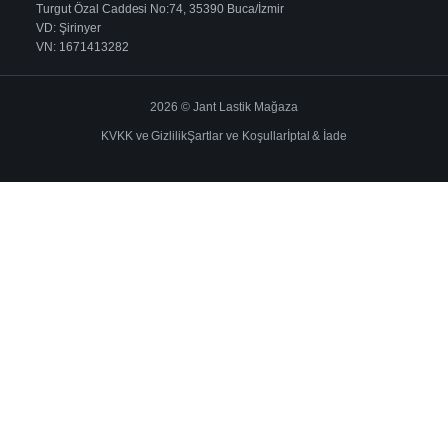
Turgut Özal Caddesi No:74, 35390 Buca/İzmir
VD: Şirinyer
VN: 1671413282
2026 © Jant Lastik Mağaza
KVKK ve Gizlilik
Şartlar ve Koşullar
İptal & İade