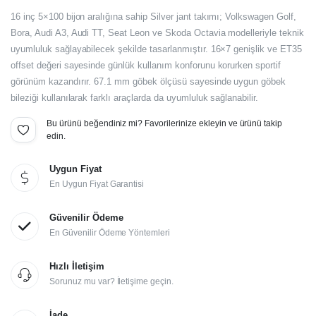
Orijinal
Şu
16 inç 5×100 bijon aralığına sahip Silver jant takımı; Volkswagen Golf,
fiyat:
andaki
Bora, Audi A3, Audi TT, Seat Leon ve Skoda Octavia modelleriyle teknik
uyumluluk sağlayabilecek şekilde tasarlanmıştır. 16×7 genişlik ve ET35
fiyat:
26.460,00₺.
offset değeri sayesinde günlük kullanım konforunu korurken sportif
22.050,00₺.
görünüm kazandırır. 67.1 mm göbek ölçüsü sayesinde uygun göbek
bileziği kullanılarak farklı araçlarda da uyumluluk sağlanabilir.
Bu ürünü beğendiniz mi? Favorilerinize ekleyin ve ürünü takip
edin.
Uygun Fiyat
En Uygun Fiyat Garantisi
Güvenilir Ödeme
En Güvenilir Ödeme Yöntemleri
Hızlı İletişim
Sorunuz mu var? İletişime geçin.
İade