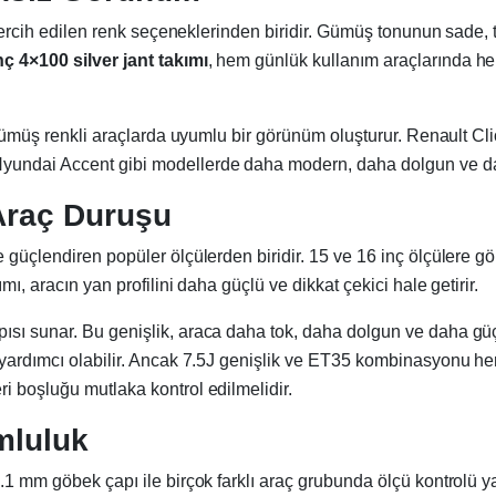
ok tercih edilen renk seçeneklerinden biridir. Gümüş tonunun sad
nç 4×100 silver jant takımı
, hem günlük kullanım araçlarında hem
ve gümüş renkli araçlarda uyumlu bir görünüm oluşturur. Renault 
yundai Accent gibi modellerde daha modern, daha dolgun ve daha
Araç Duruşu
e güçlendiren popüler ölçülerden biridir. 15 ve 16 inç ölçülere 
mı, aracın yan profilini daha güçlü ve dikkat çekici hale getirir.
ısı sunar. Bu genişlik, araca daha tok, daha dolgun ve daha güç
 yardımcı olabilir. Ancak 7.5J genişlik ve ET35 kombinasyonu he
i boşluğu mutlaka kontrol edilmelidir.
mluluk
7.1 mm göbek çapı ile birçok farklı araç grubunda ölçü kontrolü y