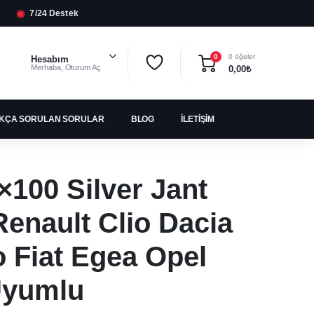
◉
7/24 Destek
0 öğeler
0
Hesabım
Merhaba, Oturum Aç
0,00
₺
IKÇA SORULAN SORULAR
BLOG
İLETIŞIM
×100 Silver Jant
Renault Clio Dacia
 Fiat Egea Opel
Uyumlu