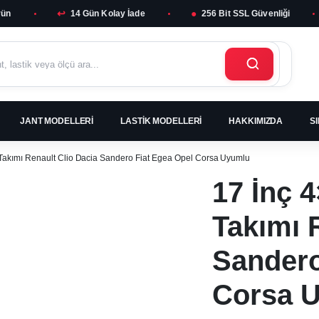
↩
●
rün
14 Gün Kolay İade
256 Bit SSL Güvenliği
JANT MODELLERI
LASTIK MODELLERI
HAKKIMIZDA
S
 Takımı Renault Clio Dacia Sandero Fiat Egea Opel Corsa Uyumlu
17 İnç 4
Takımı 
Sandero
Corsa 