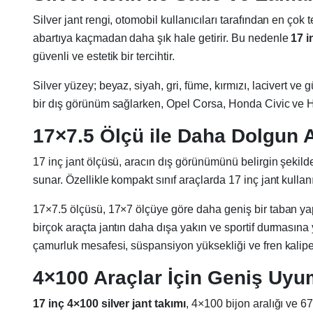
Silver jant rengi, otomobil kullanıcıları tarafından en ç
abartıya kaçmadan daha şık hale getirir. Bu nedenle
17 i
güvenli ve estetik bir tercihtir.
Silver yüzey; beyaz, siyah, gri, füme, kırmızı, lacivert 
bir dış görünüm sağlarken, Opel Corsa, Honda Civic ve H
17×7.5 Ölçü ile Daha Dolgun 
17 inç jant ölçüsü, aracın dış görünümünü belirgin şekild
sunar. Özellikle kompakt sınıf araçlarda 17 inç jant kullanı
17×7.5 ölçüsü, 17×7 ölçüye göre daha geniş bir taban yap
birçok araçta jantın daha dışa yakın ve sportif durmasına
çamurluk mesafesi, süspansiyon yüksekliği ve fren kaliper
4×100 Araçlar İçin Geniş Uyu
17 inç 4×100 silver jant takımı
, 4×100 bijon aralığı ve 6