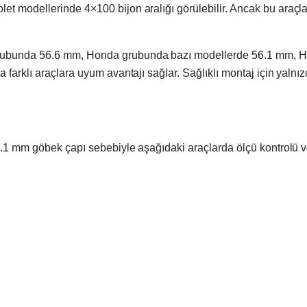
t modellerinde 4×100 bijon aralığı görülebilir. Ancak bu araçlar
bunda 56.6 mm, Honda grubunda bazı modellerde 56.1 mm, Hyund
farklı araçlara uyum avantajı sağlar. Sağlıklı montaj için yalnızc
7.1 mm göbek çapı sebebiyle aşağıdaki araçlarda ölçü kontrolü ve 