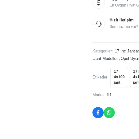
Corsa
En Uygun Fiyat G
Uyumlu
miktar
Hızlı İletişim
Sorunuz mu var? İ
Kategoriler:
17 İnç Jantla
,
Jant Modelleri
Opel Uyum
17
17 
Etiketler:
4x100
4x
jant
jan
Marka:
R1