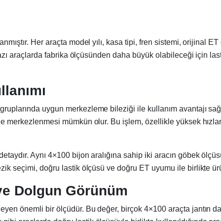
nmıştır. Her araçta model yılı, kasa tipi, fren sistemi, orijinal E
k, bazı araçlarda fabrika ölçüsünden daha büyük olabileceği için 
llanımı
 gruplarında uygun merkezleme bileziği ile kullanım avantajı sa
ilde merkezlenmesi mümkün olur. Bu işlem, özellikle yüksek hızlar
detaydır. Aynı 4×100 bijon aralığına sahip iki aracın göbek ölçüs
ik seçimi, doğru lastik ölçüsü ve doğru ET uyumu ile birlikte ür
f ve Dolgun Görünüm
eyen önemli bir ölçüdür. Bu değer, birçok 4×100 araçta jantın da