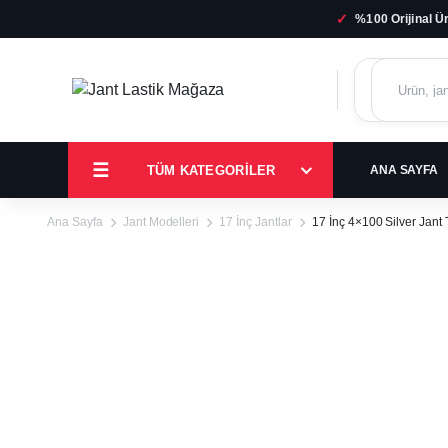
✓
%100 Orijinal Ü
TÜM KATEGORILER
ANA SAYFA
Ana Sayfa
Jant Modelleri
17 İnç Jantlar
17 İnç 4×100 Silver Jant