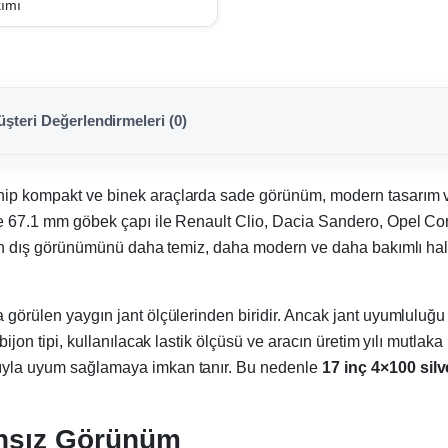
kımı
şteri Değerlendirmeleri (0)
ahip kompakt ve binek araçlarda sade görünüm, modern tasarım ve 
i ve 67.1 mm göbek çapı ile Renault Clio, Dacia Sandero, Opel C
aracın dış görünümünü daha temiz, daha modern ve daha bakımlı hal
a görülen yaygın jant ölçülerinden biridir. Ancak jant uyumluluğu
 bijon tipi, kullanılacak lastik ölçüsü ve aracın üretim yılı mutla
ımıyla uyum sağlamaya imkan tanır. Bu nedenle
17 inç 4×100 silv
ansız Görünüm