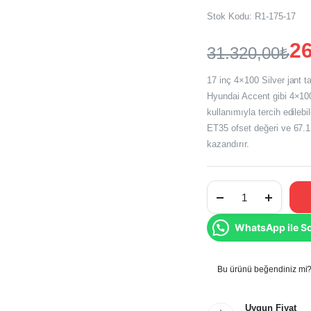
Stok Kodu:
R1-175-17
26
31.320,00
₺
Orijinal
Şu
17 inç 4×100 Silver jant 
fiyat:
andaki
Hyundai Accent gibi 4×100 
kullanımıyla tercih edileb
fiyat:
31.320,00₺
ET35 ofset değeri ve 67.1 
26.100,00₺
kazandırır.
17
İnç
4x100
Silver
WhatsApp ile S
Jant
Takımı
Renault
Clio
Dacia
Bu ürünü beğendiniz mi? 
Sandero
Fiat
Egea
Uygun Fiyat
Opel