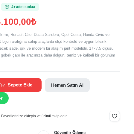
4+ adet stokta
.100,00
₺
takımı, Renault Clio, Dacia Sandero, Opel Corsa, Honda Civic ve
bijon aralığına sahip araçlarda ölçü kontrolü ve uygun bilezik
ilecek sade, şık ve modern bir alaşım jant modelidir. 17×7.5 ölçüsü,
.
göbek çapı ile aracınıza daha dolgun, temiz ve kaliteli bir görünüm
.
Sepete Ekle
Hemen Satın Al
or
Favorilerinize ekleyin ve ürünü takip edin.
Güvenilir Ödeme