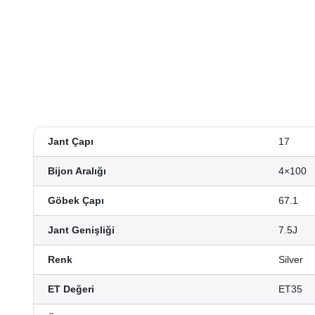
Jant Çapı
17
Bijon Aralığı
4×100
Göbek Çapı
67.1
Jant Genişliği
7.5J
Renk
Silver
ET Değeri
ET35