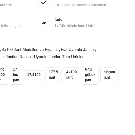
arantisi
En Güvenilir Ödeme Yöntemleri
İade
letişime geçin.
14 Gün İçinde İade Hakkı
,
,
,
r
4x100 Jant Modelleri ve Fiyatları
Fiat Uyumlu Jantlar
,
,
lu Jantlar
Renault Uyumlu Jantlar
Tüm Ürünler
inç
17
67.1
bilezik
177.5
4x100
alaşım
100
inç
17/4100
göbek
uyuml
jant
jant
jant
t
jant
jant
jant