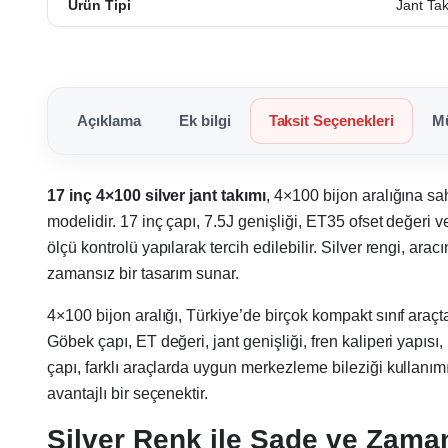
Ürün Tipi
Jant Ta
Açıklama
Ek bilgi
Taksit Seçenekleri
Mü
17 inç 4×100 silver jant takımı
, 4×100 bijon aralığına s
modelidir. 17 inç çapı, 7.5J genişliği, ET35 ofset değer
ölçü kontrolü yapılarak tercih edilebilir. Silver rengi, 
zamansız bir tasarım sunar.
4×100 bijon aralığı, Türkiye’de birçok kompakt sınıf araçt
Göbek çapı, ET değeri, jant genişliği, fren kaliperi yapısı,
çapı, farklı araçlarda uygun merkezleme bileziği kullan
avantajlı bir seçenektir.
Silver Renk ile Sade ve Zam