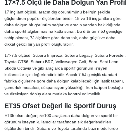
17×7.5 Ölçü ile Daha Dolgun Yan Profil
17 inç jant ölçüsü, aracın dış görünümünü belirgin şekilde
güçlendiren popüler ölçülerden biridir. 15 ve 16 inç jantlara göre
daha dolgun bir görünüm sağlar ve aracın yandan bakıldığında
daha sportif algılanmasına katkı sunar. Bu ürünün 7.5J genişliğe
sahip olması, 7J ölçülere göre daha tok, daha güçlü ve daha
dikkat çekici bir yan profil oluşturabilir.
17×7.5 ölçüsü; Subaru Impreza, Subaru Legacy, Subaru Forester,
Toyota GT86, Subaru BRZ, Volkswagen Golf, Bora, Seat Leon,
Skoda Octavia ve gibi araçlarda sportif görünüm isteyen
kullanıcılar için değerlendirilebilir. Ancak 7.5J genişlik standart
fabrika ölçülerine göre daha dolgun kalabileceği için lastik tabanı,
çamurluk mesafesi, süspansiyon yüksekliği, fren kaliperi boşluğu
ve direksiyon dönüş alanı mutlaka kontrol edilmelidir.
ET35 Ofset Değeri ile Sportif Duruş
ET35 ofset değeri, 5×100 araçlarda daha dolgun ve sportif bir
görünüm isteyen kullanıcılar tarafından sık değerlendirilen
ölçülerden biridir. Subaru ve Toyota tarafında bazı modellerde