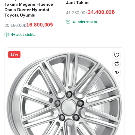
Jant Takımı
Takımı Megane Fluence
Dacia Duster Hyundai
34.400,00
₺
41.280,00
₺
Toyota Uyumlu
Orijinal
Şu
4+ adet stokta
fiyat:
andaki
16.800,00
₺
20.160,00
₺
Orijinal
Şu
fiyat:
41.280,00₺.
4+ adet stokta
fiyat:
andaki
34.400,00₺.
fiyat:
20.160,00₺.
16.800,00₺.
17%