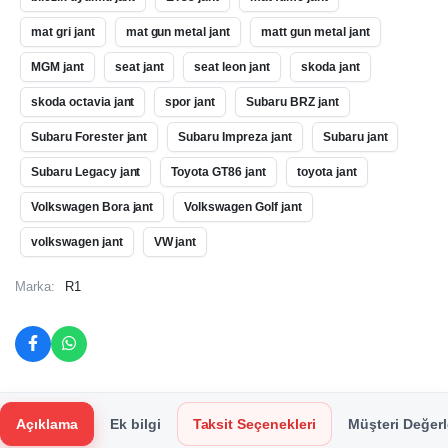
mat gri jant
mat gun metal jant
matt gun metal jant
MGM jant
seat jant
seat leon jant
skoda jant
skoda octavia jant
spor jant
Subaru BRZ jant
Subaru Forester jant
Subaru Impreza jant
Subaru jant
Subaru Legacy jant
Toyota GT86 jant
toyota jant
Volkswagen Bora jant
Volkswagen Golf jant
volkswagen jant
VW jant
Marka:
R1
Açıklama
Ek bilgi
Taksit Seçenekleri
Müşteri Değerl