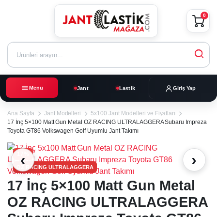
0
Menü
Jant
Lastik
Giriş Yap
Ana Sayfa
Jant Modelleri
5x100 Jant Modelleri ve Fiyatları
17 İnç 5×100 Matt Gun Metal OZ RACING ULTRALAGGERA Subaru Impreza
Toyota GT86 Volkswagen Golf Uyumlu Jant Takımı
17%
‹
›
OZ RACING ULTRALAGGERA
17 İnç 5×100 Matt Gun Metal
OZ RACING ULTRALAGGERA