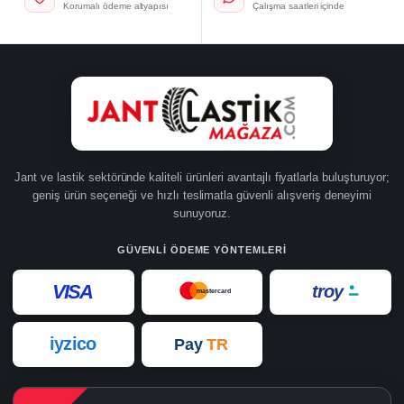
Korumalı ödeme altyapısı
Çalışma saatleri içinde
Jant ve lastik sektöründe kaliteli ürünleri avantajlı fiyatlarla buluşturuyor;
geniş ürün seçeneği ve hızlı teslimatla güvenli alışveriş deneyimi
sunuyoruz.
GÜVENLI ÖDEME YÖNTEMLERI
VISA
troy
mastercard
iyzico
Pay
TR