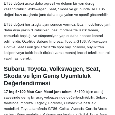
ET35 değeri araca daha agresif ve dolgun bir yan duruş
kazandırabilir. Volkswagen, Seat, Skoda ve grubunda ise ET35
değeri bazı araçlarda jantı daha dışa yakın ve sportif gösterebilir.
ET35 değeri her araçta aynı sonucu vermez. Bazı modellerde jant
daha dışa yakın durabilirken, bazı modellerde lastik tabanı,
çamurluk boşluğu ve süspansiyon yapısı daha hassas kontrol
edilmelidir. Özellikle Subaru Impreza, Toyota GT86, Volkswagen
Golf ve Seat Leon gibi araçlarda spor yay, coilover, büyük fren
kaliperi veya farklı lastik ölçüsü varsa montaj öncesi teknik kontrol
yapılması gerekir.
Subaru, Toyota, Volkswagen, Seat,
Skoda ve İçin Geniş Uyumluluk
Değerlendirmesi
17 inç 5×100 Matt Gun Metal jant takımı
, 5×100 bijon aralığı
sayesinde geniş bir araç yelpazesinde değerlendirilebilir. Subaru
tarafında Impreza, Legacy, Forester, Outback ve bazı XV
modelleri; Toyota tarafında GT86, Celica, Avensis, Corolla Verso
ve bazı Prius modelleri; Volkswagen tarafında Golf 4, Bora, New