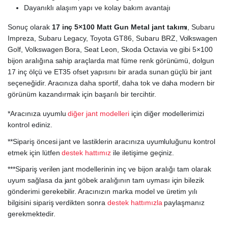
Dayanıklı alaşım yapı ve kolay bakım avantajı
Sonuç olarak
17 inç 5×100 Matt Gun Metal jant takımı
, Subaru
Impreza, Subaru Legacy, Toyota GT86, Subaru BRZ, Volkswagen
Golf, Volkswagen Bora, Seat Leon, Skoda Octavia ve gibi 5×100
bijon aralığına sahip araçlarda mat füme renk görünümü, dolgun
17 inç ölçü ve ET35 ofset yapısını bir arada sunan güçlü bir jant
seçeneğidir. Aracınıza daha sportif, daha tok ve daha modern bir
görünüm kazandırmak için başarılı bir tercihtir.
*Aracınıza uyumlu
diğer jant modelleri
için diğer modellerimizi
kontrol ediniz.
**Sipariş öncesi jant ve lastiklerin aracınıza uyumluluğunu kontrol
etmek için lütfen
destek hattımız
ile iletişime geçiniz.
***Sipariş verilen jant modellerinin inç ve bijon aralığı tam olarak
uyum sağlasa da jant göbek aralığının tam uyması için bilezik
gönderimi gerekebilir. Aracınızın marka model ve üretim yılı
bilgisini sipariş verdikten sonra
destek hattımızla
paylaşmanız
gerekmektedir.