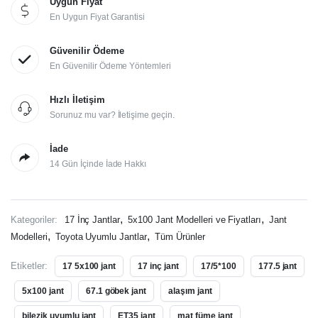
Uygun Fiyat
En Uygun Fiyat Garantisi
Güvenilir Ödeme
En Güvenilir Ödeme Yöntemleri
Hızlı İletişim
Sorunuz mu var? İletişime geçin.
İade
14 Gün İçinde İade Hakkı
,
,
Kategoriler:
17 İnç Jantlar
5x100 Jant Modelleri ve Fiyatları
Jant
,
,
Modelleri
Toyota Uyumlu Jantlar
Tüm Ürünler
Etiketler:
17 5x100 jant
17 inç jant
17/5*100
177.5 jant
5x100 jant
67.1 göbek jant
alaşım jant
bilezik uyumlu jant
ET35 jant
mat füme jant