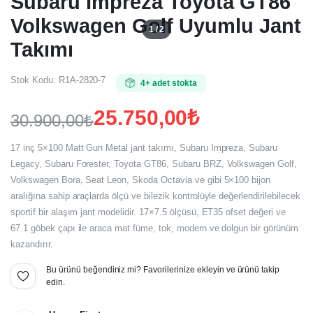
Subaru Impreza Toyota GT86
Volkswagen Golf Uyumlu Jant
1 / 2
Takımı
Stok Kodu:
R1A-2820-7
4+ adet stokta
25.750,00
₺
30.900,00
₺
Orijinal
Şu
17 inç 5×100 Matt Gun Metal jant takımı, Subaru Impreza, Subaru
fiyat:
andaki
Legacy, Subaru Forester, Toyota GT86, Subaru BRZ, Volkswagen Golf,
Volkswagen Bora, Seat Leon, Skoda Octavia ve gibi 5×100 bijon
fiyat:
30.900,00₺.
aralığına sahip araçlarda ölçü ve bilezik kontrolüyle değerlendirilebilecek
25.750,00₺.
sportif bir alaşım jant modelidir. 17×7.5 ölçüsü, ET35 ofset değeri ve
67.1 göbek çapı ile araca mat füme, tok, modern ve dolgun bir görünüm
kazandırır.
Bu ürünü beğendiniz mi? Favorilerinize ekleyin ve ürünü takip
edin.