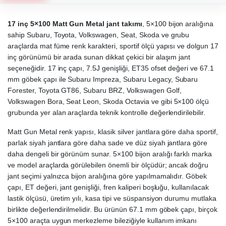
17 inç 5×100 Matt Gun Metal jant takımı
, 5×100 bijon aralığına
sahip Subaru, Toyota, Volkswagen, Seat, Skoda ve grubu
araçlarda mat füme renk karakteri, sportif ölçü yapısı ve dolgun 17
inç görünümü bir arada sunan dikkat çekici bir alaşım jant
seçeneğidir. 17 inç çapı, 7.5J genişliği, ET35 ofset değeri ve 67.1
mm göbek çapı ile Subaru Impreza, Subaru Legacy, Subaru
Forester, Toyota GT86, Subaru BRZ, Volkswagen Golf,
Volkswagen Bora, Seat Leon, Skoda Octavia ve gibi 5×100 ölçü
grubunda yer alan araçlarda teknik kontrolle değerlendirilebilir.
Matt Gun Metal renk yapısı, klasik silver jantlara göre daha sportif,
parlak siyah jantlara göre daha sade ve düz siyah jantlara göre
daha dengeli bir görünüm sunar. 5×100 bijon aralığı farklı marka
ve model araçlarda görülebilen önemli bir ölçüdür; ancak doğru
jant seçimi yalnızca bijon aralığına göre yapılmamalıdır. Göbek
çapı, ET değeri, jant genişliği, fren kaliperi boşluğu, kullanılacak
lastik ölçüsü, üretim yılı, kasa tipi ve süspansiyon durumu mutlaka
birlikte değerlendirilmelidir. Bu ürünün 67.1 mm göbek çapı, birçok
5×100 araçta uygun merkezleme bileziğiyle kullanım imkanı