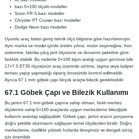
bazı 5×100 ölçülü modeller
Scion FR-S bazı modeller
Chrysler PT Cruiser bazı modeller
Dodge Neon bazı modeller
Uyumlu araç listesi geniş teknik ölçü bilgisine göre hazırlanmıştır.
Aynı marka ve model içinde üretim yılına, motor seçeneğine, fren
sistemine, fabrika çıkış jant ölçüsüne ve donanım paketine göre
farklılık olabilir. Bu nedenle 5×100 bijon aralığı uygun görünse bile
17×7.5 ET35 ölçüsünün araç üzerinde sürtme, taşma veya kaliper
teması yapıp yapmadığı sipariş öncesinde kontrol edilmelidir.
Ayrıca 67.1 mm göbek çapı birçok araçta bilezik gerektirebilir.
67.1 Göbek Çapı ve Bilezik Kullanımı
Bu jantın 67.1 mm göbek çapına sahip olması, farklı merkez
ölçülerine sahip 5×100 araçlarda uygun merkezleme bileziğiyle
kullanım avantajı sağlayabilir. Göbek çapı, jantın aracın poryasına
doğru şekilde oturmasını sağlayan temel ölçülerden biridir. Doğru
merkezleme, özellikle yüksek hızlarda titreşimsiz ve dengeli sürüş
için önemlidir.