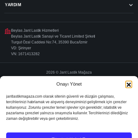
YARDIM
Beylas Jant Lastik Hizmetleri
Beylas Jant Lastik Sanayi ve Ticaret Limited Şirketi
Turgut Özal Caddesi No:74, 35390 Buca/İzmir
VD: Şirinyer
VN: 1671413282
2026 © Jant Lastik Mağaza
KVKK ve Gizlilik
Şartlar ve Koşullar
İptal & İade
Onayı Yönet
jantlastikmagaza.com olarak sitenin güvenli ve düzgün çalışması,
tercihlerinizi hatırlamak ve alışveriş deneyiminizi geliştirmek için çerezler
kullanıyoruz. Zorunlu çerezler temel işlevler için gereklidir; istatistik ve
pazarlama çerezleri yalnızca onayınızla kullanılır. Tercihlerinizi dilediğiniz
zaman değiştirebilir veya geri çekebilirsiniz.