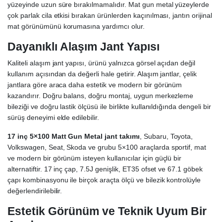
yüzeyinde uzun süre bırakılmamalıdır. Mat gun metal yüzeylerde
çok parlak cila etkisi bırakan ürünlerden kaçınılması, jantın orijinal
mat görünümünü korumasına yardımcı olur.
Dayanıklı Alaşım Jant Yapısı
Kaliteli alaşım jant yapısı, ürünü yalnızca görsel açıdan değil
kullanım açısından da değerli hale getirir. Alaşım jantlar, çelik
jantlara göre araca daha estetik ve modern bir görünüm
kazandırır. Doğru balans, doğru montaj, uygun merkezleme
bileziği ve doğru lastik ölçüsü ile birlikte kullanıldığında dengeli bir
sürüş deneyimi elde edilebilir.
17 inç 5×100 Matt Gun Metal jant takımı
, Subaru, Toyota,
Volkswagen, Seat, Skoda ve grubu 5×100 araçlarda sportif, mat
ve modern bir görünüm isteyen kullanıcılar için güçlü bir
alternatiftir. 17 inç çap, 7.5J genişlik, ET35 ofset ve 67.1 göbek
çapı kombinasyonu ile birçok araçta ölçü ve bilezik kontrolüyle
değerlendirilebilir.
Estetik Görünüm ve Teknik Uyum Bir