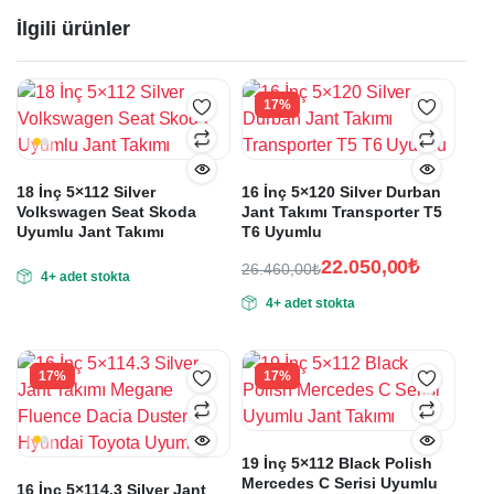
İlgili ürünler
17%
18 İnç 5×112 Silver
16 İnç 5×120 Silver Durban
Volkswagen Seat Skoda
Jant Takımı Transporter T5
Uyumlu Jant Takımı
T6 Uyumlu
22.050,00
₺
26.460,00
₺
4+ adet stokta
Orijinal
Şu
4+ adet stokta
fiyat:
andaki
fiyat:
26.460,00₺.
22.050,00₺.
17%
17%
19 İnç 5×112 Black Polish
Mercedes C Serisi Uyumlu
16 İnç 5×114.3 Silver Jant