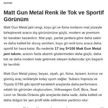
sunar.
Matt Gun Metal Renk ile Tok ve Sportif
Görünüm
Matt Gun Metal jant rengi, koyu gri ve füme tonlarını mat yüzeyle
birleştirerek aracın dış görünümüne güçlü, modern ve premium
bir karakter kazandırır. Mat yapı, parlak jantlara göre daha sakin
ve daha kaliteli bir duruş verirken, koyu gri renk tonu araca daha
sportif bir hava katar. Bu nedenle
17 inç 5×100 Matt Gun Metal
jant takımı
, aracını fazla abartılı göstermeden daha güçlü, daha
tok ve daha modern hale getirmek isteyen kullanıcılar için başarılı
bir tercihtir.
Matt Gun Metal yüzey; beyaz, siyah, gri, füme, lacivert, kırmızı ve
gümüş araç renkleriyle kolay uyum sağlar. Subaru Impreza ve
Toyota GT86 gibi sportif karakterli araçlarda daha performans
odaklı bir görünüm oluştururken, Volkswagen Golf, Bora, Seat
Leon ve Skoda Octavia gibi araçlarda daha sade, daha kaliteli ve
daha dolgun bir yan profil elde edilmesine yardımcı olur.