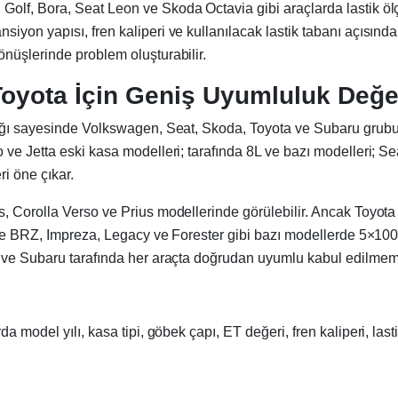
olf, Bora, Seat Leon ve Skoda Octavia gibi araçlarda lastik ölç
on yapısı, fren kaliperi ve kullanılacak lastik tabanı açısından
nüşlerinde problem oluşturabilir.
Toyota İçin Geniş Uyumluluk Değe
ığı sayesinde Volkswagen, Seat, Skoda, Toyota ve Subaru grubunda
ve Jetta eski kasa modelleri; tarafında 8L ve bazı modelleri; S
i öne çıkar.
s, Corolla Verso ve Prius modellerinde görülebilir. Ancak Toy
 ise BRZ, Impreza, Legacy ve Forester gibi bazı modellerde 5×10
a ve Subaru tarafında her araçta doğrudan uyumlu kabul edilmeme
rda model yılı, kasa tipi, göbek çapı, ET değeri, fren kaliperi, la