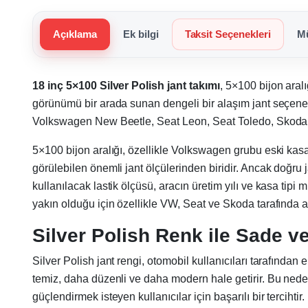
Açıklama
Ek bilgi
Taksit Seçenekleri
Mü
18 inç 5×100 Silver Polish jant takımı
, 5×100 bijon aral
görünümü bir arada sunan dengeli bir alaşım jant seçeneğ
Volkswagen New Beetle, Seat Leon, Seat Toledo, Skoda Oc
5×100 bijon aralığı, özellikle Volkswagen grubu eski kas
görülebilen önemli jant ölçülerinden biridir. Ancak doğru j
kullanılacak lastik ölçüsü, aracın üretim yılı ve kasa t
yakın olduğu için özellikle VW, Seat ve Skoda tarafında av
Silver Polish Renk ile Sade
Silver Polish jant rengi, otomobil kullanıcıları tarafında
temiz, daha düzenli ve daha modern hale getirir. Bu ned
güçlendirmek isteyen kullanıcılar için başarılı bir tercihtir.