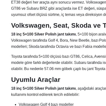
ET38 değeri her araçta aynı sonucu vermez. Volkswagen G
GT86 ve Subaru BRZ gibi araçlarda ise ET değeri, süspansiy
uyumsuz ofset ölçüsü sürtme, iç temas veya direksiyon dö
Volkswagen, Seat, Skoda ve 
18 inç 5×100 Silver Polish jant takımı
, 5×100 bijon aral
Volkswagen tarafında Golf 4, Bora, New Beetle, bazı Polo 
modelleri; Skoda tarafında Octavia ve bazı Fabia modeller
Toyota tarafında 5×100 ölçüsü bazı GT86, Celica, Avensi
modele göre farklı değerlerde olabilir. Subaru tarafında
olabilir. Bu nedenle 57.06 mm göbek çaplı bu jant Toyot
Uyumlu Araçlar
18 inç 5×100 Silver Polish jant takımı
, aşağıdaki araçla
kullanımı kontrol edilerek tercih edilebilir:
Volkswagen Golf 4 bazı modeller