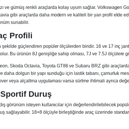
kırmızı ve gümüş renkli araçlarda kolay uyum sağlar. Volkswagen 
avia gibi araçlarda daha modern ve kaliteli bir yan profil elde 
ünüm sunabilir.
ç Profili
 şekilde güçlendiren popüler ölçülerden biridir. 16 ve 17 inç ja
ur. Bu ürünün 8J genişliğe sahip olması, 7J ve 7.5J ölçülere gör
n, Skoda Octavia, Toyota GT86 ve Subaru BRZ gibi araçlarda sp
göre daha dolgun bir yapı sunduğu için lastik tabanı, çamurluk m
ilover veya alçaltma uygulaması varsa sürtme ihtimali ayrıca değer
 Sportif Duruş
dış görünüm isteyen kullanıcılar için değerlendirilebilecek popül
 sağlayabilir. 18×8 ölçüyle birleştiğinde araç üzerinde standar