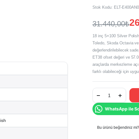
Stok Kodu:
ELT-E400AN
26
31.440,00
₺
Orijinal
Şu
18 inç 5×100 Silver Polis
fiyat:
andaki
Toledo, Skoda Octavia ve 
değerlendirilebilecek sade
fiyat:
31.440,00₺
ET38 ofset değeri ve 57.0
26.200,00₺
araçlarda merkezleme açıs
farklı olabileceği için uygu
18
İnç
5x100
Silver
WhatsApp ile S
Polish
Volkswagen
Golf
lish
Seat
Leon
Bu ürünü beğendiniz mi? 
Toyota
GT86