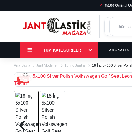
✓
%100 Orijinal Ü
TÜM KATEGORILER
ANA SAYFA
Ana Sayfa
Jant Modelleri
18 İnç Jantlar
18 İnç 5×100 Silver Pol
17%