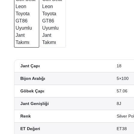
Jant Çapı
18
Bijon Aralığı
5×100
Göbek Çapı
57.06
Jant Genişliği
8J
Renk
Silver Po
ET Değeri
ET38