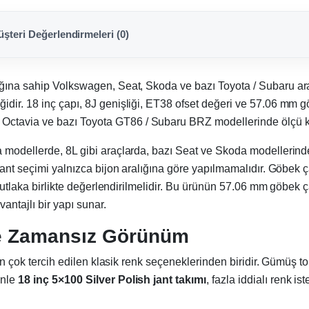
şteri Değerlendirmeleri (0)
ığına sahip Volkswagen, Seat, Skoda ve bazı Toyota / Subaru araç
idir. 18 inç çapı, 8J genişliği, ET38 ofset değeri ve 57.06 mm
tavia ve bazı Toyota GT86 / Subaru BRZ modellerinde ölçü kont
a modellerde, 8L gibi araçlarda, bazı Seat ve Skoda modellerind
ant seçimi yalnızca bijon aralığına göre yapılmamalıdır. Göbek çap
ipi mutlaka birlikte değerlendirilmelidir. Bu ürünün 57.06 mm gö
antajlı bir yapı sunar.
 ve Zamansız Görünüm
n en çok tercih edilen klasik renk seçeneklerinden biridir. Gümüş
enle
18 inç 5×100 Silver Polish jant takımı
, fazla iddialı renk 