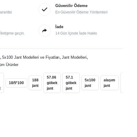
Güvenilir Ödeme
arantisi
En Güvenilir Ödeme Yöntemleri
İade
letişime geçin.
14 Gün İçinde İade Hakkı
,
,
,
r
5x100 Jant Modelleri ve Fiyatları
Jant Modelleri
üm Ürünler
57.06
57.1
bilezik
188
5x100
alaşım
18/5*100
göbek
göbek
uyumlu
jant
jant
jant
t
jant
jant
jant