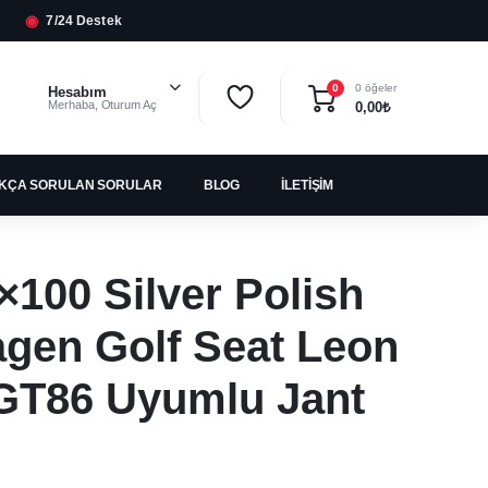
◉
7/24 Destek
0 öğeler
0
Hesabım
Merhaba, Oturum Aç
0,00
₺
IKÇA SORULAN SORULAR
BLOG
İLETIŞIM
×100 Silver Polish
gen Golf Seat Leon
GT86 Uyumlu Jant