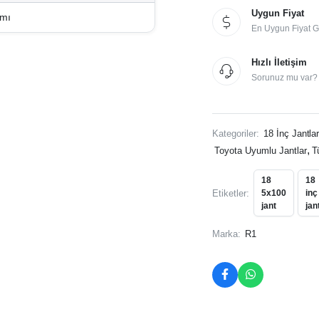
Uyumlu
Uygun Fiyat
Jant
ımı
Takımı
En Uygun Fiyat G
miktar
Hızlı İletişim
Sorunuz mu var? İ
Kategoriler:
18 İnç Jantla
,
Toyota Uyumlu Jantlar
T
18
18
Etiketler:
5x100
inç
jant
jan
Marka:
R1