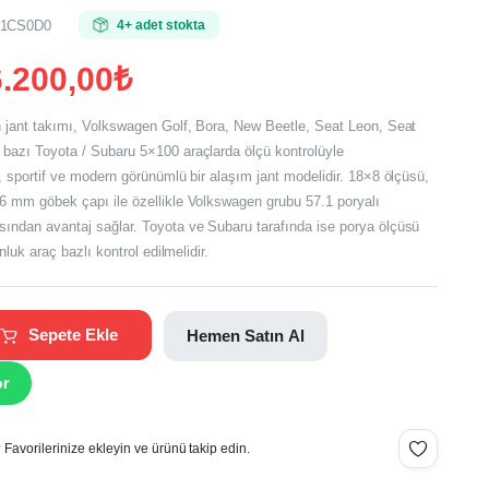
01CS0D0
4+ adet stokta
.200,00
₺
h jant takımı, Volkswagen Golf, Bora, New Beetle, Seat Leon, Seat
bazı Toyota / Subaru 5×100 araçlarda ölçü kontrolüyle
, sportif ve modern görünümlü bir alaşım jant modelidir. 18×8 ölçüsü,
.
6 mm göbek çapı ile özellikle Volkswagen grubu 57.1 poryalı
.
ından avantaj sağlar. Toyota ve Subaru tarafında ise porya ölçüsü
nluk araç bazlı kontrol edilmelidir.
Sepete Ekle
Hemen Satın Al
or
Favorilerinize ekleyin ve ürünü takip edin.