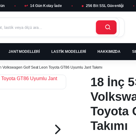
↩
●
rün
14 Gün Kolay İade
256 Bit SSL Güvenliği
JANT MODELLERI
LASTIK MODELLERI
HAKKIMIZDA
S
ish Volkswagen Golf Seat Leon Toyota GT86 Uyumlu Jant Takımı
18 İnç 5
Volkswa
Toyota 
Takımı