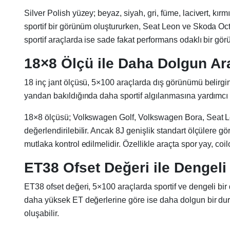
Silver Polish yüzey; beyaz, siyah, gri, füme, lacivert, 
sportif bir görünüm oluştururken, Seat Leon ve Skoda Oct
sportif araçlarda ise sade fakat performans odaklı bir gör
18×8 Ölçü ile Daha Dolgun Ara
18 inç jant ölçüsü, 5×100 araçlarda dış görünümü belirgin
yandan bakıldığında daha sportif algılanmasına yardımcı ol
18×8 ölçüsü; Volkswagen Golf, Volkswagen Bora, Seat Leo
değerlendirilebilir. Ancak 8J genişlik standart ölçülere 
mutlaka kontrol edilmelidir. Özellikle araçta spor yay, co
ET38 Ofset Değeri ile Dengeli
ET38 ofset değeri, 5×100 araçlarda sportif ve dengeli bir 
daha yüksek ET değerlerine göre ise daha dolgun bir duruş
oluşabilir.