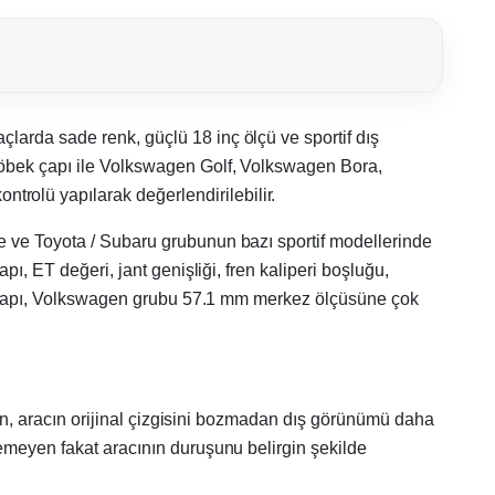
larda sade renk, güçlü 18 inç ölçü ve sportif dış
 göbek çapı ile Volkswagen Golf, Volkswagen Bora,
rolü yapılarak değerlendirilebilir.
e ve Toyota / Subaru grubunun bazı sportif modellerinde
ı, ET değeri, jant genişliği, fren kaliperi boşluğu,
bek çapı, Volkswagen grubu 57.1 mm merkez ölçüsüne çok
 ton, aracın orijinal çizgisini bozmadan dış görünümü daha
istemeyen fakat aracının duruşunu belirgin şekilde