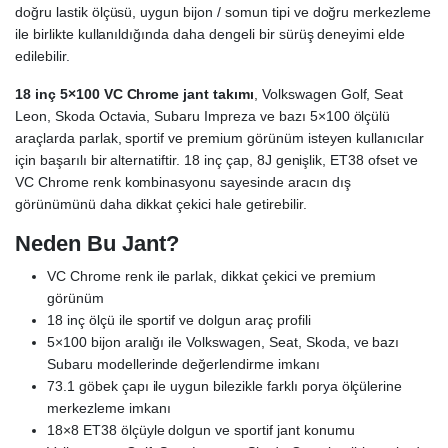
doğru lastik ölçüsü, uygun bijon / somun tipi ve doğru merkezleme
ile birlikte kullanıldığında daha dengeli bir sürüş deneyimi elde
edilebilir.
18 inç 5×100 VC Chrome jant takımı
, Volkswagen Golf, Seat
Leon, Skoda Octavia, Subaru Impreza ve bazı 5×100 ölçülü
araçlarda parlak, sportif ve premium görünüm isteyen kullanıcılar
için başarılı bir alternatiftir. 18 inç çap, 8J genişlik, ET38 ofset ve
VC Chrome renk kombinasyonu sayesinde aracın dış
görünümünü daha dikkat çekici hale getirebilir.
Neden Bu Jant?
VC Chrome renk ile parlak, dikkat çekici ve premium
görünüm
18 inç ölçü ile sportif ve dolgun araç profili
5×100 bijon aralığı ile Volkswagen, Seat, Skoda, ve bazı
Subaru modellerinde değerlendirme imkanı
73.1 göbek çapı ile uygun bilezikle farklı porya ölçülerine
merkezleme imkanı
18×8 ET38 ölçüyle dolgun ve sportif jant konumu