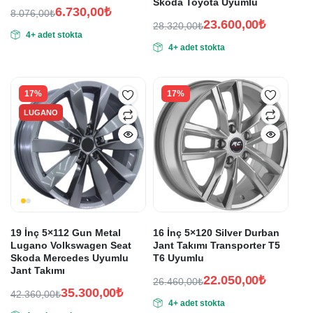
Skoda Toyota Uyumlu
6.730,00
₺
8.076,00
₺
23.600,00
₺
Orijinal
Şu
28.320,00
₺
4+ adet stokta
Orijinal
Şu
fiyat:
andaki
4+ adet stokta
fiyat:
andaki
fiyat:
8.076,00₺.
fiyat:
28.320,00₺.
6.730,00₺.
23.600,00₺.
17%
17%
LUGANO
19 İnç 5×112 Gun Metal
16 İnç 5×120 Silver Durban
Lugano Volkswagen Seat
Jant Takımı Transporter T5
Skoda Mercedes Uyumlu
T6 Uyumlu
Jant Takımı
22.050,00
₺
26.460,00
₺
35.300,00
₺
Orijinal
Şu
42.360,00
₺
4+ adet stokta
Orijinal
Şu
fiyat:
andaki