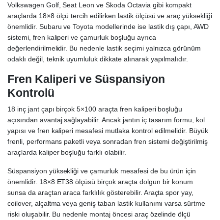
Volkswagen Golf, Seat Leon ve Skoda Octavia gibi kompakt
araçlarda 18×8 ölçü tercih edilirken lastik ölçüsü ve araç yüksekliği
önemlidir. Subaru ve Toyota modellerinde ise lastik dış çapı, AWD
sistemi, fren kaliperi ve çamurluk boşluğu ayrıca
değerlendirilmelidir. Bu nedenle lastik seçimi yalnızca görünüm
odaklı değil, teknik uyumluluk dikkate alınarak yapılmalıdır.
Fren Kaliperi ve Süspansiyon
Kontrolü
18 inç jant çapı birçok 5×100 araçta fren kaliperi boşluğu
açısından avantaj sağlayabilir. Ancak jantın iç tasarım formu, kol
yapısı ve fren kaliperi mesafesi mutlaka kontrol edilmelidir. Büyük
frenli, performans paketli veya sonradan fren sistemi değiştirilmiş
araçlarda kaliper boşluğu farklı olabilir.
Süspansiyon yüksekliği ve çamurluk mesafesi de bu ürün için
önemlidir. 18×8 ET38 ölçüsü birçok araçta dolgun bir konum
sunsa da araçtan araca farklılık gösterebilir. Araçta spor yay,
coilover, alçaltma veya geniş taban lastik kullanımı varsa sürtme
riski oluşabilir. Bu nedenle montaj öncesi araç özelinde ölçü