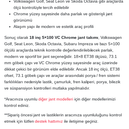
Volkswagen Golf, Seat Leon ve Skoda Octavia gibi araçlarda
ölçü kontrolüyle tercih edilebilir
Chrome yüzey sayesinde daha parlak ve gösterişli jant
görünümü
Alaşım yapı ile modern ve estetik araç profili
Sonuç olarak
18 inç 5×100 VC Chrome jant takımı
, Volkswagen
Golf, Seat Leon, Skoda Octavia, Subaru Impreza ve bazı 5×100
ölçülü araçlarda teknik kontrolle değerlendirilebilecek parlak,
modern ve sportif bir jant seçeneğidir. 18×8 ET38 ölçüsü, 73.1
mm göbek çapı ve VC Chrome yüzey sayesinde araç üzerinde
dikkat çekici bir görünüm elde edilebilir. Ancak 18 inç ölçü, ET38
ofset, 73.1 göbek çapı ve araçlar arasındaki porya / fren sistemi
farklılıkları nedeniyle lastik, çamurluk, fren kaliperi, porya, bilezik
ve süspansiyon kontrolleri mutlaka yapılmalıdır.
*Aracınıza uyumlu
diğer jant modelleri
için diğer modellerimizi
kontrol ediniz.
**Sipariş öncesi jant ve lastiklerin aracınıza uyumluluğunu kontrol
etmek için lütfen
destek hattımız
ile iletişime geçiniz.