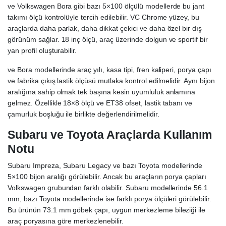
ve Volkswagen Bora gibi bazı 5×100 ölçülü modellerde bu jant
takımı ölçü kontrolüyle tercih edilebilir. VC Chrome yüzey, bu
araçlarda daha parlak, daha dikkat çekici ve daha özel bir dış
görünüm sağlar. 18 inç ölçü, araç üzerinde dolgun ve sportif bir
yan profil oluşturabilir.
ve Bora modellerinde araç yılı, kasa tipi, fren kaliperi, porya çapı
ve fabrika çıkış lastik ölçüsü mutlaka kontrol edilmelidir. Aynı bijon
aralığına sahip olmak tek başına kesin uyumluluk anlamına
gelmez. Özellikle 18×8 ölçü ve ET38 ofset, lastik tabanı ve
çamurluk boşluğu ile birlikte değerlendirilmelidir.
Subaru ve Toyota Araçlarda Kullanım
Notu
Subaru Impreza, Subaru Legacy ve bazı Toyota modellerinde
5×100 bijon aralığı görülebilir. Ancak bu araçların porya çapları
Volkswagen grubundan farklı olabilir. Subaru modellerinde 56.1
mm, bazı Toyota modellerinde ise farklı porya ölçüleri görülebilir.
Bu ürünün 73.1 mm göbek çapı, uygun merkezleme bileziği ile
araç poryasına göre merkezlenebilir.