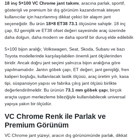
18 inç 5×100 VC Chrome jant takımı
, aracına parlak, sportif,
gösterişli ve premium bir dış görünüm kazandırmak isteyen
kullanıcılar için hazırlanmış dikkat çekici bir alaşım jant
seçeneğidir. Bu ürün
18×8 ET38 73.1
ölçüsüne sahiptir. 18 inç
çap, 8J genişlik ve ET38 ofset değeri sayesinde araç üzerinde
daha dolgun, daha modern ve daha sportif bir duruş elde edilebilir.
5×100 bijon aralığı; Volkswagen, Seat, Skoda, Subaru ve bazı
Toyota modellerinde karşılaşılabilen önemli jant ölçülerinden
biridir. Ancak doğru jant seçimi yalnızca bijon aralığına göre
yapılmamalıdır. Jantın göbek çapı, ET değeri, jant genişliği, fren
kaliperi boşluğu, kullanılacak lastik ölçüsü, araç üretim yılı, kasa
tipi, süspansiyon yapısı ve fabrika çıkış jant ölçüsü birlikte
değerlendirilmelidir. Bu ürünün
73.1 mm göbek çapı
, birçok
araçta uygun merkezleme bileziğiyle kullanılabilecek universal
yapıya yakın bir ölçüdür.
VC Chrome Renk ile Parlak ve
Premium Görünüm
VC Chrome jant yüzeyi, aracın dış görünümünde parlak, dikkat