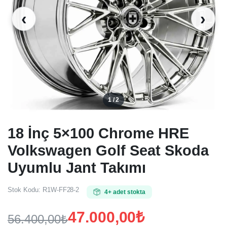
‹
›
1 / 2
18 İnç 5×100 Chrome HRE
Volkswagen Golf Seat Skoda
Uyumlu Jant Takımı
Stok Kodu:
R1W-FF28-2
4+ adet stokta
47.000,00
₺
56.400,00
₺