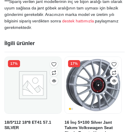
***Sipariş verilen jant modellerinin inç ve bijon aralığı tam olarak
uyum sağlasa da jant göbek aralığının tam uyması için bilezik
gönderimi gerekebilir. Aracınızın marka model ve üretim yılı
bilgisini sipariş verdikten sonra
destek hattımızla
paylaşmanız
gerekmektedir.
İlgili ürünler
17%
17%
18/5*112 18*8 ET41 57.1
16 İnç 5×100 Silver Jant
SILVER
Takımı Volkswagen Seat