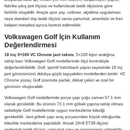
fabrika çıkış jant ölçüsü ve kullanılacak lastik ölçüsüne göre
farklılık oluşabilir. Araçta spor yay, coilover, alçaltma uygulaması
veya standart dışı lastik ölçüsü varsa çamurluk, amortisör ve fren
kaliperi mesafesi ayrıca kontrol edilmelidir.
Volkswagen Golf İçin Kullanım
Değerlendirmesi
18 inç 5×100 VC Chrome jant takımı
, 5×100 bijon aralığına
sahip bazı Volkswagen Golf modellerinde ölçü kontrolüyle
değerlendirilebilir. Golf, sportif hatchback yapısı sayesinde 18 inç
jant görünümünü oldukça güçlü taşıyabilen modellerden biridir. VC
Chrome yüzey, Golf üzerinde parlak, dikkat çekici ve özel bir
görünüm oluşturabilir.
Volkswagen Golf modellerinde porya çapı çoğu zaman 57.1 mm
olarak görülebilir. Bu ürünün 73.1 mm göbek çapına sahip olması
sebebiyle Golf modellerinde uygun merkezleme bileziği
gerekebilir. Jant göbek çapı araç poryasından büyük olduğunda
bilezikle merkezleme yapılabilir. Ancak 18×8 ET38 ölçüsü
nedeniyle lastik ölçüsü, çamurluk payı ve süspansiyon yüksekliği