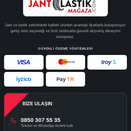
Jant ve lastik sektöründe kaliteli ürünleri avantajlı fiyatlarla buluşturuyor;
geniş ürün seçeneği ve hızlı teslimatla güvenli alışveriş deneyimi
sunuyoruz.
GÜVENLI ÖDEME YÖNTEMLERI
VISA
troy
mastercard
iyzico
Pay
TR
BIZE ULAŞIN
0850 307 55 35
Telefon ve WhatsApp destek hattı