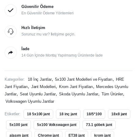
Güvenilir Ödeme
En Güvenilir Ödeme Yöntemleri
Hızlı İletişim
Sorunuz mu var? İletişime geçin.
İade
14 Gün İçinde Montaj Yapılmamış Ürünlerde İade
,
,
Kategoriler:
18 İnç Jantlar
5x100 Jant Modelleri ve Fiyatları
HRE
,
,
,
Jant Fiyatları
Jant Modelleri
Krom Jant Fiyatları
Mercedes Uyumlu
,
,
,
,
Jantlar
Seat Uyumlu Jantlar
Skoda Uyumlu Jantlar
Tüm Ürünler
Volkswagen Uyumlu Jantlar
Etiketler:
18 5x100 jant
18 inç jant
18/5*100
18x8 jant
5x100 jant
5x100 Volkswagen jant
73.1 göbek jant
alaşım jant
Chrome jant
ET38 jant
krom jant