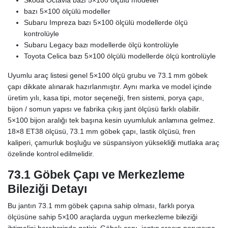
Skoda Octavia bazı 5×100 ölçülü modeller
bazı 5×100 ölçülü modeller
Subaru Impreza bazı 5×100 ölçülü modellerde ölçü
kontrolüyle
Subaru Legacy bazı modellerde ölçü kontrolüyle
Toyota Celica bazı 5×100 ölçülü modellerde ölçü kontrolüyle
Uyumlu araç listesi genel 5×100 ölçü grubu ve 73.1 mm göbek
çapı dikkate alınarak hazırlanmıştır. Aynı marka ve model içinde
üretim yılı, kasa tipi, motor seçeneği, fren sistemi, porya çapı,
bijon / somun yapısı ve fabrika çıkış jant ölçüsü farklı olabilir.
5×100 bijon aralığı tek başına kesin uyumluluk anlamına gelmez.
18×8 ET38 ölçüsü, 73.1 mm göbek çapı, lastik ölçüsü, fren
kaliperi, çamurluk boşluğu ve süspansiyon yüksekliği mutlaka araç
özelinde kontrol edilmelidir.
73.1 Göbek Çapı ve Merkezleme
Bileziği Detayı
Bu jantın 73.1 mm göbek çapına sahip olması, farklı porya
ölçüsüne sahip 5×100 araçlarda uygun merkezleme bileziği