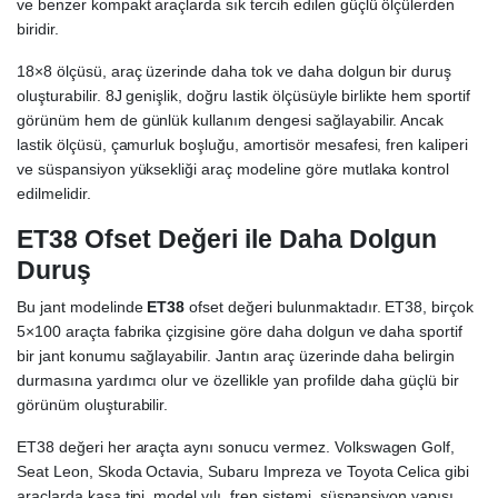
ve benzer kompakt araçlarda sık tercih edilen güçlü ölçülerden
biridir.
18×8 ölçüsü, araç üzerinde daha tok ve daha dolgun bir duruş
oluşturabilir. 8J genişlik, doğru lastik ölçüsüyle birlikte hem sportif
görünüm hem de günlük kullanım dengesi sağlayabilir. Ancak
lastik ölçüsü, çamurluk boşluğu, amortisör mesafesi, fren kaliperi
ve süspansiyon yüksekliği araç modeline göre mutlaka kontrol
edilmelidir.
ET38 Ofset Değeri ile Daha Dolgun
Duruş
Bu jant modelinde
ET38
ofset değeri bulunmaktadır. ET38, birçok
5×100 araçta fabrika çizgisine göre daha dolgun ve daha sportif
bir jant konumu sağlayabilir. Jantın araç üzerinde daha belirgin
durmasına yardımcı olur ve özellikle yan profilde daha güçlü bir
görünüm oluşturabilir.
ET38 değeri her araçta aynı sonucu vermez. Volkswagen Golf,
Seat Leon, Skoda Octavia, Subaru Impreza ve Toyota Celica gibi
araçlarda kasa tipi, model yılı, fren sistemi, süspansiyon yapısı,