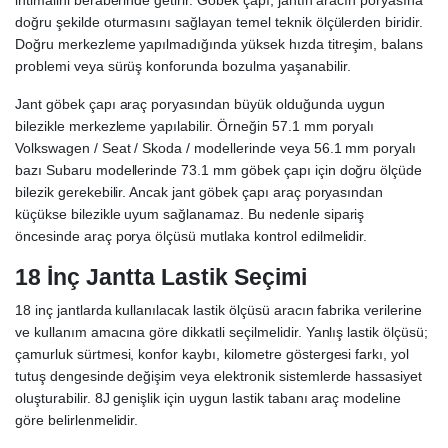
ihtimalini beraberinde getirir. Göbek çapı, jantın aracın poryasına
doğru şekilde oturmasını sağlayan temel teknik ölçülerden biridir.
Doğru merkezleme yapılmadığında yüksek hızda titreşim, balans
problemi veya sürüş konforunda bozulma yaşanabilir.
Jant göbek çapı araç poryasından büyük olduğunda uygun
bilezikle merkezleme yapılabilir. Örneğin 57.1 mm poryalı
Volkswagen / Seat / Skoda / modellerinde veya 56.1 mm poryalı
bazı Subaru modellerinde 73.1 mm göbek çapı için doğru ölçüde
bilezik gerekebilir. Ancak jant göbek çapı araç poryasından
küçükse bilezikle uyum sağlanamaz. Bu nedenle sipariş
öncesinde araç porya ölçüsü mutlaka kontrol edilmelidir.
18 İnç Jantta Lastik Seçimi
18 inç jantlarda kullanılacak lastik ölçüsü aracın fabrika verilerine
ve kullanım amacına göre dikkatli seçilmelidir. Yanlış lastik ölçüsü;
çamurluk sürtmesi, konfor kaybı, kilometre göstergesi farkı, yol
tutuş dengesinde değişim veya elektronik sistemlerde hassasiyet
oluşturabilir. 8J genişlik için uygun lastik tabanı araç modeline
göre belirlenmelidir.