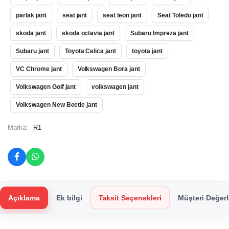
parlak jant
seat jant
seat leon jant
Seat Toledo jant
skoda jant
skoda octavia jant
Subaru Impreza jant
Subaru jant
Toyota Celica jant
toyota jant
VC Chrome jant
Volkswagen Bora jant
Volkswagen Golf jant
volkswagen jant
Volkswagen New Beetle jant
Marka:
R1
Açıklama
Ek bilgi
Taksit Seçenekleri
Müşteri Değerl