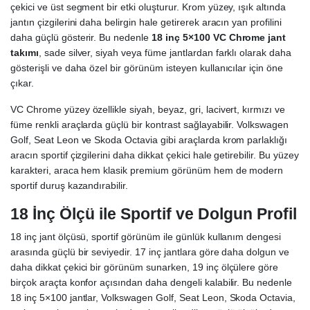
çekici ve üst segment bir etki oluşturur. Krom yüzey, ışık altında
jantın çizgilerini daha belirgin hale getirerek aracın yan profilini
daha güçlü gösterir. Bu nedenle
18 inç 5×100 VC Chrome jant
takımı
, sade silver, siyah veya füme jantlardan farklı olarak daha
gösterişli ve daha özel bir görünüm isteyen kullanıcılar için öne
çıkar.
VC Chrome yüzey özellikle siyah, beyaz, gri, lacivert, kırmızı ve
füme renkli araçlarda güçlü bir kontrast sağlayabilir. Volkswagen
Golf, Seat Leon ve Skoda Octavia gibi araçlarda krom parlaklığı
aracın sportif çizgilerini daha dikkat çekici hale getirebilir. Bu yüzey
karakteri, araca hem klasik premium görünüm hem de modern
sportif duruş kazandırabilir.
18 İnç Ölçü ile Sportif ve Dolgun Profil
18 inç jant ölçüsü, sportif görünüm ile günlük kullanım dengesi
arasında güçlü bir seviyedir. 17 inç jantlara göre daha dolgun ve
daha dikkat çekici bir görünüm sunarken, 19 inç ölçülere göre
birçok araçta konfor açısından daha dengeli kalabilir. Bu nedenle
18 inç 5×100 jantlar, Volkswagen Golf, Seat Leon, Skoda Octavia,