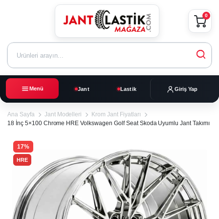
0
Menü
Jant
Lastik
Giriş Yap
Ana Sayfa
Jant Modelleri
Krom Jant Fiyatları
18 İnç 5×100 Chrome HRE Volkswagen Golf Seat Skoda Uyumlu Jant Takımı
17%
HRE