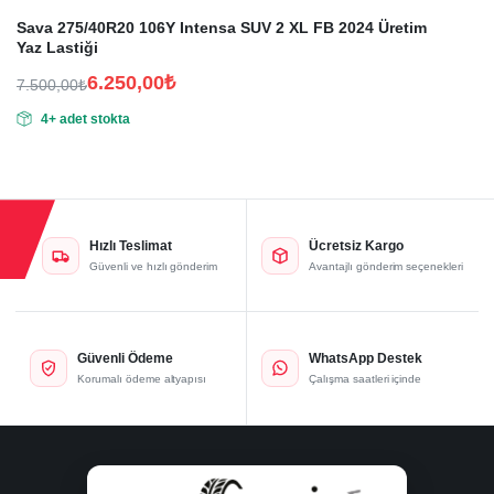
Sava 275/40R20 106Y Intensa SUV 2 XL FB 2024 Üretim
Yaz Lastiği
6.250,00
₺
7.500,00
₺
Orijinal
Şu
4+ adet stokta
fiyat:
andaki
fiyat:
7.500,00₺.
6.250,00₺.
Hızlı Teslimat
Ücretsiz Kargo
Güvenli ve hızlı gönderim
Avantajlı gönderim seçenekleri
Güvenli Ödeme
WhatsApp Destek
Korumalı ödeme altyapısı
Çalışma saatleri içinde