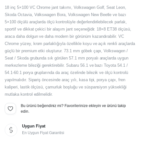
Orijinal
Şu
18 inç 5×100 VC Chrome jant takımı, Volkswagen Golf, Seat Leon,
fiyat:
andaki
Skoda Octavia, Volkswagen Bora, Volkswagen New Beetle ve bazı
5×100 ölçülü araçlarda ölçü kontrolüyle değerlendirilebilecek parlak,
fiyat:
56.400,00₺.
sportif ve dikkat çekici bir alaşım jant seçeneğidir. 18×8 ET38 ölçüsü,
47.000,00₺.
araca daha dolgun ve daha modern bir görünüm kazandırabilir. VC
Chrome yüzey, krom parlaklığıyla özellikle koyu ve açık renkli araçlarda
güçlü bir premium etki oluşturur. 73.1 mm göbek çapı, Volkswagen /
Seat / Skoda grubunda sık görülen 57.1 mm poryalı araçlarda uygun
merkezleme bileziği gerektirebilir. Subaru 56.1 ve bazı Toyota 54.1 /
54.1-60.1 porya gruplarında da araç özelinde bilezik ve ölçü kontrolü
yapılmalıdır. Sipariş öncesinde araç yılı, kasa tipi, porya çapı, fren
kaliperi, lastik ölçüsü, çamurluk boşluğu ve süspansiyon yüksekliği
mutlaka kontrol edilmelidir.
Bu ürünü beğendiniz mi? Favorilerinize ekleyin ve ürünü takip
edin.
Uygun Fiyat
En Uygun Fiyat Garantisi