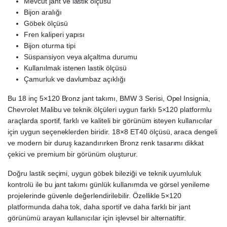
Mevcut jant ve lastik ölçüsü
Bijon aralığı
Göbek ölçüsü
Fren kaliperi yapısı
Bijon oturma tipi
Süspansiyon veya alçaltma durumu
Kullanılmak istenen lastik ölçüsü
Çamurluk ve davlumbaz açıklığı
Bu 18 inç 5×120 Bronz jant takımı, BMW 3 Serisi, Opel Insignia,
Chevrolet Malibu ve teknik ölçüleri uygun farklı 5×120 platformlu
araçlarda sportif, farklı ve kaliteli bir görünüm isteyen kullanıcılar
için uygun seçeneklerden biridir. 18×8 ET40 ölçüsü, araca dengeli
ve modern bir duruş kazandırırken Bronz renk tasarımı dikkat
çekici ve premium bir görünüm oluşturur.
Doğru lastik seçimi, uygun göbek bileziği ve teknik uyumluluk
kontrolü ile bu jant takımı günlük kullanımda ve görsel yenileme
projelerinde güvenle değerlendirilebilir. Özellikle 5×120
platformunda daha tok, daha sportif ve daha farklı bir jant
görünümü arayan kullanıcılar için işlevsel bir alternatiftir.