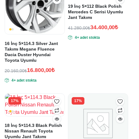
19 İnç 5×112 Black Polish
Mercedes C Serisi Uyumlu
Jant Takımı
34.400,00
₺
41.280,00
₺
Orijinal
Şu
4+ adet stokta
fiyat:
andaki
16 İnç 5×114.3 Silver Jant
fiyat:
41.280,00₺.
Takımı Megane Fluence
34.400,00₺.
Dacia Duster Hyundai
Toyota Uyumlu
16.800,00
₺
20.160,00
₺
Orijinal
Şu
4+ adet stokta
fiyat:
andaki
fiyat:
20.160,00₺.
16.800,00₺.
17%
17%
18 İnç 5×114.3 Black Polish
Nissan Renault Toyota
Uyumlu Jant Takımı