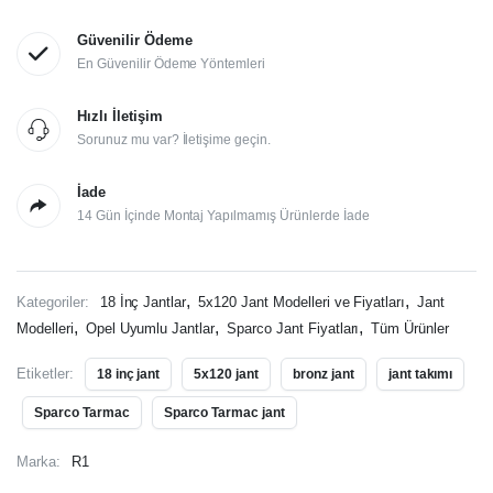
Güvenilir Ödeme
En Güvenilir Ödeme Yöntemleri
Hızlı İletişim
Sorunuz mu var? İletişime geçin.
İade
14 Gün İçinde Montaj Yapılmamış Ürünlerde İade
,
,
Kategoriler:
18 İnç Jantlar
5x120 Jant Modelleri ve Fiyatları
Jant
,
,
,
Modelleri
Opel Uyumlu Jantlar
Sparco Jant Fiyatları
Tüm Ürünler
Etiketler:
18 inç jant
5x120 jant
bronz jant
jant takımı
Sparco Tarmac
Sparco Tarmac jant
Marka:
R1