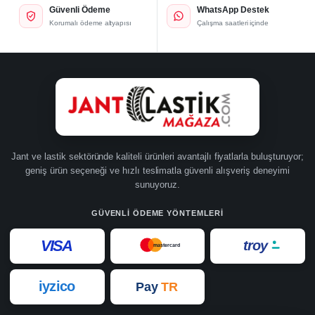
Güvenli Ödeme
WhatsApp Destek
Korumalı ödeme altyapısı
Çalışma saatleri içinde
Jant ve lastik sektöründe kaliteli ürünleri avantajlı fiyatlarla buluşturuyor;
geniş ürün seçeneği ve hızlı teslimatla güvenli alışveriş deneyimi
sunuyoruz.
GÜVENLI ÖDEME YÖNTEMLERI
VISA
troy
mastercard
iyzico
Pay
TR