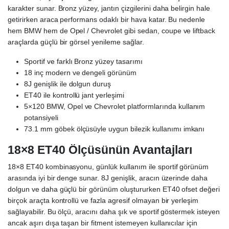
karakter sunar. Bronz yüzey, jantın çizgilerini daha belirgin hale
getirirken araca performans odaklı bir hava katar. Bu nedenle
hem BMW hem de Opel / Chevrolet gibi sedan, coupe ve liftback
araçlarda güçlü bir görsel yenileme sağlar.
Sportif ve farklı Bronz yüzey tasarımı
18 inç modern ve dengeli görünüm
8J genişlik ile dolgun duruş
ET40 ile kontrollü jant yerleşimi
5×120 BMW, Opel ve Chevrolet platformlarında kullanım
potansiyeli
73.1 mm göbek ölçüsüyle uygun bilezik kullanımı imkanı
18×8 ET40 Ölçüsünün Avantajları
18×8 ET40 kombinasyonu, günlük kullanım ile sportif görünüm
arasında iyi bir denge sunar. 8J genişlik, aracın üzerinde daha
dolgun ve daha güçlü bir görünüm oluştururken ET40 ofset değeri
birçok araçta kontrollü ve fazla agresif olmayan bir yerleşim
sağlayabilir. Bu ölçü, aracını daha şık ve sportif göstermek isteyen
ancak aşırı dışa taşan bir fitment istemeyen kullanıcılar için