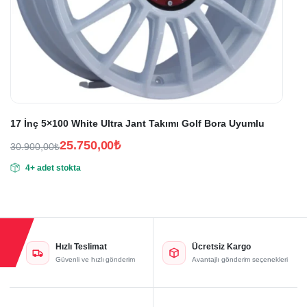
17 İnç 5×100 White Ultra Jant Takımı Golf Bora Uyumlu
25.750,00
₺
30.900,00
₺
Orijinal
Şu
4+ adet stokta
fiyat:
andaki
fiyat:
30.900,00₺.
25.750,00₺.
Hızlı Teslimat
Ücretsiz Kargo
Güvenli ve hızlı gönderim
Avantajlı gönderim seçenekleri