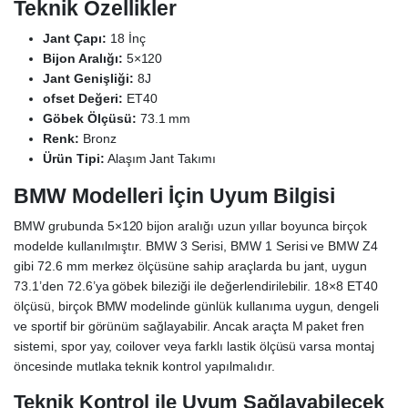
Teknik Özellikler
Jant Çapı:
18 İnç
Bijon Aralığı:
5×120
Jant Genişliği:
8J
ofset Değeri:
ET40
Göbek Ölçüsü:
73.1 mm
Renk:
Bronz
Ürün Tipi:
Alaşım Jant Takımı
BMW Modelleri İçin Uyum Bilgisi
BMW grubunda 5×120 bijon aralığı uzun yıllar boyunca birçok
modelde kullanılmıştır. BMW 3 Serisi, BMW 1 Serisi ve BMW Z4
gibi 72.6 mm merkez ölçüsüne sahip araçlarda bu jant, uygun
73.1’den 72.6’ya göbek bileziği ile değerlendirilebilir. 18×8 ET40
ölçüsü, birçok BMW modelinde günlük kullanıma uygun, dengeli
ve sportif bir görünüm sağlayabilir. Ancak araçta M paket fren
sistemi, spor yay, coilover veya farklı lastik ölçüsü varsa montaj
öncesinde mutlaka teknik kontrol yapılmalıdır.
Teknik Kontrol ile Uyum Sağlayabilecek