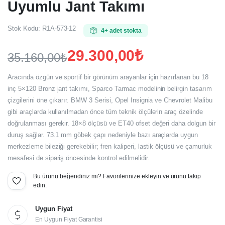
Uyumlu Jant Takımı
Stok Kodu:
R1A-573-12
4+ adet stokta
29.300,00
₺
35.160,00
₺
Orijinal
Şu
Aracında özgün ve sportif bir görünüm arayanlar için hazırlanan bu 18
fiyat:
andaki
inç 5×120 Bronz jant takımı, Sparco Tarmac modelinin belirgin tasarım
çizgilerini öne çıkarır. BMW 3 Serisi, Opel Insignia ve Chevrolet Malibu
fiyat:
35.160,00₺.
gibi araçlarda kullanılmadan önce tüm teknik ölçülerin araç özelinde
29.300,00₺.
doğrulanması gerekir. 18×8 ölçüsü ve ET40 ofset değeri daha dolgun bir
duruş sağlar. 73.1 mm göbek çapı nedeniyle bazı araçlarda uygun
merkezleme bileziği gerekebilir; fren kaliperi, lastik ölçüsü ve çamurluk
mesafesi de sipariş öncesinde kontrol edilmelidir.
Bu ürünü beğendiniz mi? Favorilerinize ekleyin ve ürünü takip
edin.
Uygun Fiyat
En Uygun Fiyat Garantisi