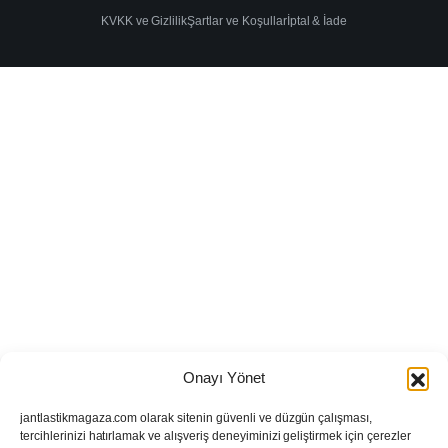
KVKK ve Gizlilik
Şartlar ve Koşullar
İptal & İade
Onayı Yönet
jantlastikmagaza.com olarak sitenin güvenli ve düzgün çalışması,
tercihlerinizi hatırlamak ve alışveriş deneyiminizi geliştirmek için çerezler