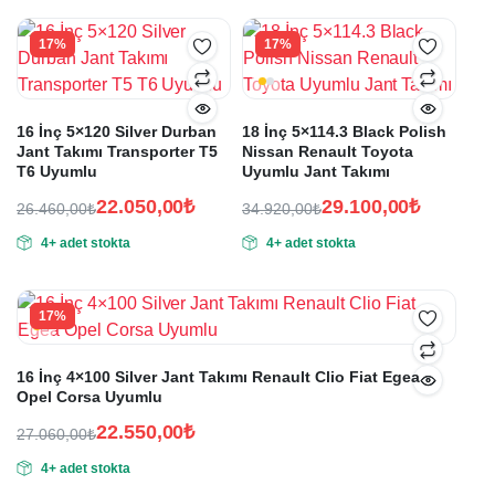
fiyat:
27.060,00₺.
22.550,00₺.
17%
17%
16 İnç 5×120 Silver Durban
18 İnç 5×114.3 Black Polish
Jant Takımı Transporter T5
Nissan Renault Toyota
T6 Uyumlu
Uyumlu Jant Takımı
22.050,00
₺
29.100,00
₺
26.460,00
₺
34.920,00
₺
Orijinal
Şu
Orijinal
Şu
4+ adet stokta
4+ adet stokta
fiyat:
andaki
fiyat:
andaki
fiyat:
fiyat:
26.460,00₺.
34.920,00₺.
22.050,00₺.
29.100,00₺.
17%
16 İnç 4×100 Silver Jant Takımı Renault Clio Fiat Egea
Opel Corsa Uyumlu
22.550,00
₺
27.060,00
₺
Orijinal
Şu
4+ adet stokta
fiyat:
andaki