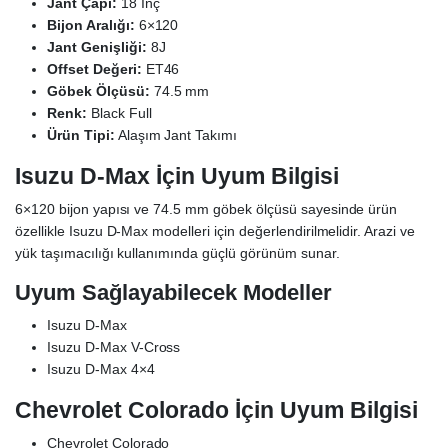
Jant Çapı:
18 İnç
Bijon Aralığı:
6×120
Jant Genişliği:
8J
Offset Değeri:
ET46
Göbek Ölçüsü:
74.5 mm
Renk:
Black Full
Ürün Tipi:
Alaşım Jant Takımı
Isuzu D-Max İçin Uyum Bilgisi
6×120 bijon yapısı ve 74.5 mm göbek ölçüsü sayesinde ürün
özellikle Isuzu D-Max modelleri için değerlendirilmelidir. Arazi ve
yük taşımacılığı kullanımında güçlü görünüm sunar.
Uyum Sağlayabilecek Modeller
Isuzu D-Max
Isuzu D-Max V-Cross
Isuzu D-Max 4×4
Chevrolet Colorado İçin Uyum Bilgisi
Chevrolet Colorado