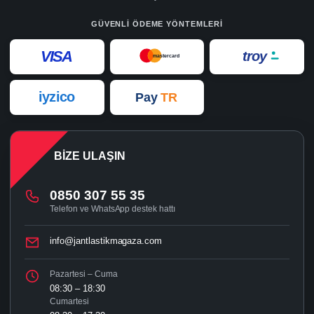
GÜVENLI ÖDEME YÖNTEMLERI
VISA
troy
mastercard
iyzico
Pay
TR
BIZE ULAŞIN
0850 307 55 35
Telefon ve WhatsApp destek hattı
info@jantlastikmagaza.com
Pazartesi – Cuma
08:30 – 18:30
Cumartesi