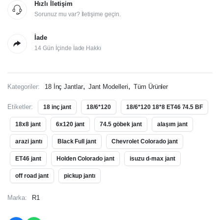
Hızlı İletişim
Sorunuz mu var? İletişime geçin.
İade
14 Gün İçinde İade Hakkı
,
,
Kategoriler:
18 İnç Jantlar
Jant Modelleri
Tüm Ürünler
Etiketler:
18 inç jant
18/6*120
18/6*120 18*8 ET46 74.5 BF
18x8 jant
6x120 jant
74.5 göbek jant
alaşım jant
arazi jantı
Black Full jant
Chevrolet Colorado jant
ET46 jant
Holden Colorado jant
isuzu d-max jant
off road jant
pickup jantı
Marka:
R1