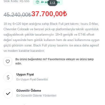
Stok Kodu:
R1-555
4+ adet stokta
1 / 2
37.700,00
₺
45.240,00
₺
Orijinal
Şu
18 inç 6×120 bijon aralığına sahip Black Full jant takımı; Isuzu D-Max,
fiyat:
andaki
Chevrolet Colorado ve benzeri pick-up platformlarıyla teknik uyumluluk
sağlayabilecek şekilde tasarlanmıştır. 18×8 genişlik ve ET46 offset
fiyat:
45.240,00₺.
değeri sayesinde hem günlük kullanım hem de arazi kullanımına uygun
37.700,00₺.
güçlü görünüm sunar. Black Full yüzey tasarımı ise araca daha agresif
ve modern karakter kazandırır.
Bu ürünü beğendiniz mi? Favorilerinize ekleyin ve ürünü takip
edin.
Uygun Fiyat
En Uygun Fiyat Garantisi
Güvenilir Ödeme
En Güvenilir Ödeme Yöntemleri