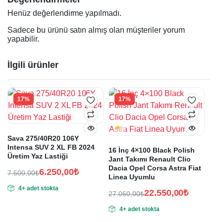
Henüz değerlendirme yapılmadı.
Sadece bu ürünü satın almış olan müşteriler yorum
yapabilir.
İlgili ürünler
17%
17%
Sava 275/40R20 106Y
Intensa SUV 2 XL FB 2024
16 İnç 4×100 Black Polish
Üretim Yaz Lastiği
Jant Takımı Renault Clio
Dacia Opel Corsa Astra Fiat
6.250,00
₺
7.500,00
₺
Linea Uyumlu
Orijinal
Şu
4+ adet stokta
fiyat:
andaki
22.550,00
₺
27.060,00
₺
fiyat:
Orijinal
Şu
7.500,00₺.
4+ adet stokta
fiyat:
andaki
6.250,00₺.