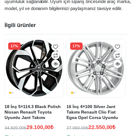
uyumluluk sağlanabilir. Uyum için sipariş öncesinde araç marka,
model, yıl ve donanım bilgilerinizi paylaşmanız tavsiye edilir.
İlgili ürünler
17%
17%
18 İnç 5×114.3 Black Polish
16 İnç 4×100 Silver Jant
Nissan Renault Toyota
Takımı Renault Clio Fiat
Uyumlu Jant Takımı
Egea Opel Corsa Uyumlu
29.100,00
₺
22.550,00
₺
34.920,00
₺
27.060,00
₺
Orijinal
Şu
Orijinal
Şu