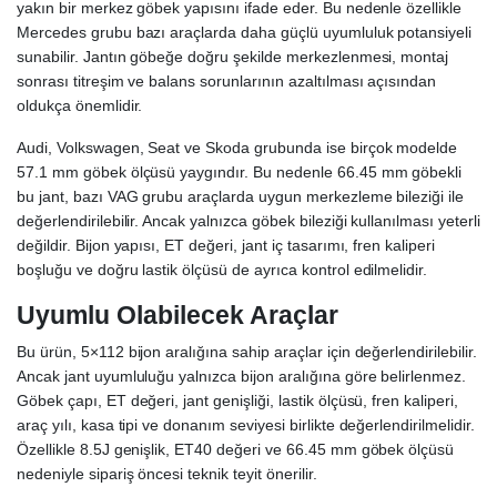
yakın bir merkez göbek yapısını ifade eder. Bu nedenle özellikle
Mercedes grubu bazı araçlarda daha güçlü uyumluluk potansiyeli
sunabilir. Jantın göbeğe doğru şekilde merkezlenmesi, montaj
sonrası titreşim ve balans sorunlarının azaltılması açısından
oldukça önemlidir.
Audi, Volkswagen, Seat ve Skoda grubunda ise birçok modelde
57.1 mm göbek ölçüsü yaygındır. Bu nedenle 66.45 mm göbekli
bu jant, bazı VAG grubu araçlarda uygun merkezleme bileziği ile
değerlendirilebilir. Ancak yalnızca göbek bileziği kullanılması yeterli
değildir. Bijon yapısı, ET değeri, jant iç tasarımı, fren kaliperi
boşluğu ve doğru lastik ölçüsü de ayrıca kontrol edilmelidir.
Uyumlu Olabilecek Araçlar
Bu ürün, 5×112 bijon aralığına sahip araçlar için değerlendirilebilir.
Ancak jant uyumluluğu yalnızca bijon aralığına göre belirlenmez.
Göbek çapı, ET değeri, jant genişliği, lastik ölçüsü, fren kaliperi,
araç yılı, kasa tipi ve donanım seviyesi birlikte değerlendirilmelidir.
Özellikle 8.5J genişlik, ET40 değeri ve 66.45 mm göbek ölçüsü
nedeniyle sipariş öncesi teknik teyit önerilir.