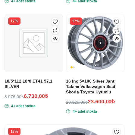
4+ adet stokta
4+ adet stokta
fiyat:
andaki
fiyat:
andaki
fiyat:
fiyat:
34.920,00₺.
27.060,00₺.
29.100,00₺.
22.550,00₺.
17%
17%
18/5*112 18*8 ET41 57.1
16 İnç 5×100 Silver Jant
SILVER
Takımı Volkswagen Seat
Skoda Toyota Uyumlu
6.730,00
₺
8.076,00
₺
23.600,00
₺
Orijinal
Şu
28.320,00
₺
4+ adet stokta
Orijinal
Şu
fiyat:
andaki
4+ adet stokta
fiyat:
andaki
fiyat:
8.076,00₺.
fiyat:
28.320,00₺.
6.730,00₺.
23.600,00₺.
17%