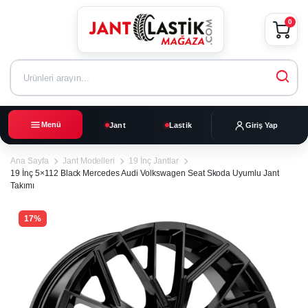
0
Menü
Jant
Lastik
Giriş Yap
Ana Sayfa
Jant Modelleri
19 İnç Jantlar
19 İnç 5×112 Black Mercedes Audi Volkswagen Seat Skoda Uyumlu Jant
Takımı
17%