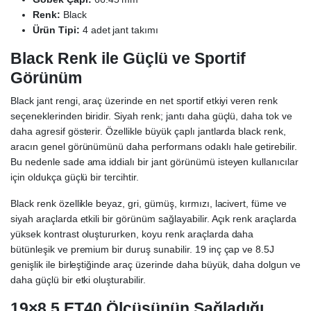
Renk:
Black
Ürün Tipi:
4 adet jant takımı
Black Renk ile Güçlü ve Sportif
Görünüm
Black jant rengi, araç üzerinde en net sportif etkiyi veren renk
seçeneklerinden biridir. Siyah renk; jantı daha güçlü, daha tok ve
daha agresif gösterir. Özellikle büyük çaplı jantlarda black renk,
aracın genel görünümünü daha performans odaklı hale getirebilir.
Bu nedenle sade ama iddialı bir jant görünümü isteyen kullanıcılar
için oldukça güçlü bir tercihtir.
Black renk özellikle beyaz, gri, gümüş, kırmızı, lacivert, füme ve
siyah araçlarda etkili bir görünüm sağlayabilir. Açık renk araçlarda
yüksek kontrast oluştururken, koyu renk araçlarda daha
bütünleşik ve premium bir duruş sunabilir. 19 inç çap ve 8.5J
genişlik ile birleştiğinde araç üzerinde daha büyük, daha dolgun ve
daha güçlü bir etki oluşturabilir.
19×8.5 ET40 Ölçüsünün Sağladığı