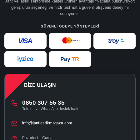
Jant ve lastik sektöründe kaliteli ürünleri avantajlı fiyatlarla buluşturuyor;
geniş ürün seçeneği ve hızlı teslimatla güvenli alışveriş deneyimi
sunuyoruz.
GÜVENLI ÖDEME YÖNTEMLERI
VISA
troy
mastercard
iyzico
Pay
TR
BIZE ULAŞIN
0850 307 55 35
Telefon ve WhatsApp destek hattı
info@jantlastikmagaza.com
Pazartesi – Cuma