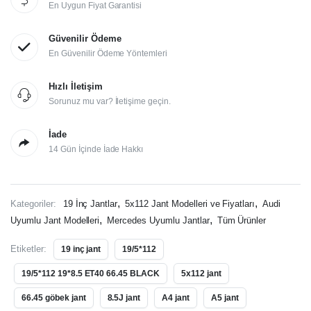
En Uygun Fiyat Garantisi
Güvenilir Ödeme
En Güvenilir Ödeme Yöntemleri
Hızlı İletişim
Sorunuz mu var? İletişime geçin.
İade
14 Gün İçinde İade Hakkı
,
,
Kategoriler:
19 İnç Jantlar
5x112 Jant Modelleri ve Fiyatları
Audi
,
,
Uyumlu Jant Modelleri
Mercedes Uyumlu Jantlar
Tüm Ürünler
Etiketler:
19 inç jant
19/5*112
19/5*112 19*8.5 ET40 66.45 BLACK
5x112 jant
66.45 göbek jant
8.5J jant
A4 jant
A5 jant