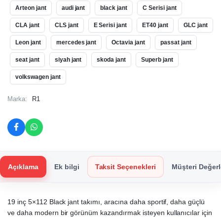
Arteon jant
audi jant
black jant
C Serisi jant
CLA jant
CLS jant
E Serisi jant
ET40 jant
GLC jant
Leon jant
mercedes jant
Octavia jant
passat jant
seat jant
siyah jant
skoda jant
Superb jant
volkswagen jant
Marka:
R1
Açıklama
Ek bilgi
Taksit Seçenekleri
Müşteri Değerl
19 inç 5×112 Black jant takımı, aracına daha sportif, daha güçlü
ve daha modern bir görünüm kazandırmak isteyen kullanıcılar için