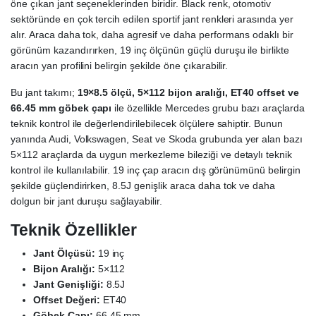
öne çıkan jant seçeneklerinden biridir. Black renk, otomotiv
sektöründe en çok tercih edilen sportif jant renkleri arasında yer
alır. Araca daha tok, daha agresif ve daha performans odaklı bir
görünüm kazandırırken, 19 inç ölçünün güçlü duruşu ile birlikte
aracın yan profilini belirgin şekilde öne çıkarabilir.
Bu jant takımı;
19×8.5 ölçü, 5×112 bijon aralığı, ET40 offset ve
66.45 mm göbek çapı
ile özellikle Mercedes grubu bazı araçlarda
teknik kontrol ile değerlendirilebilecek ölçülere sahiptir. Bunun
yanında Audi, Volkswagen, Seat ve Skoda grubunda yer alan bazı
5×112 araçlarda da uygun merkezleme bileziği ve detaylı teknik
kontrol ile kullanılabilir. 19 inç çap aracın dış görünümünü belirgin
şekilde güçlendirirken, 8.5J genişlik araca daha tok ve daha
dolgun bir jant duruşu sağlayabilir.
Teknik Özellikler
Jant Ölçüsü:
19 inç
Bijon Aralığı:
5×112
Jant Genişliği:
8.5J
Offset Değeri:
ET40
Göbek Çapı:
66.45 mm