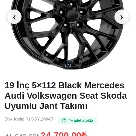
‹
›
1 / 2
19 İnç 5×112 Black Mercedes
Audi Volkswagen Seat Skoda
Uyumlu Jant Takımı
Stok Kodu:
R1K-DY1849-07
4+ adet stokta
34.700,00
₺