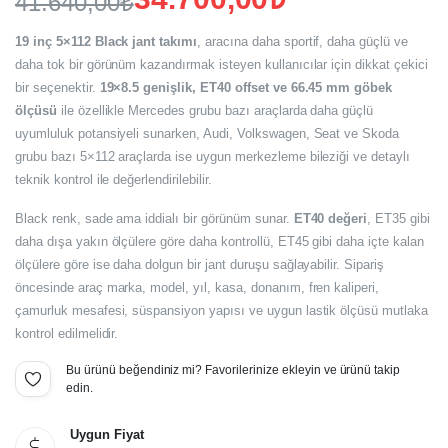
41.640,00
₺
Orijinal
Şu
19 inç 5×112 Black jant takımı
, aracına daha sportif, daha güçlü ve
fiyat:
andaki
daha tok bir görünüm kazandırmak isteyen kullanıcılar için dikkat çekici
bir seçenektir.
19×8.5 genişlik, ET40 offset ve 66.45 mm göbek
fiyat:
41.640,00₺.
ölçüsü
ile özellikle Mercedes grubu bazı araçlarda daha güçlü
34.700,00₺.
uyumluluk potansiyeli sunarken, Audi, Volkswagen, Seat ve Skoda
grubu bazı 5×112 araçlarda ise uygun merkezleme bileziği ve detaylı
teknik kontrol ile değerlendirilebilir.
Black renk, sade ama iddialı bir görünüm sunar.
ET40 değeri
, ET35 gibi
daha dışa yakın ölçülere göre daha kontrollü, ET45 gibi daha içte kalan
ölçülere göre ise daha dolgun bir jant duruşu sağlayabilir. Sipariş
öncesinde araç marka, model, yıl, kasa, donanım, fren kaliperi,
çamurluk mesafesi, süspansiyon yapısı ve uygun lastik ölçüsü mutlaka
kontrol edilmelidir.
Bu ürünü beğendiniz mi? Favorilerinize ekleyin ve ürünü takip
edin.
Uygun Fiyat