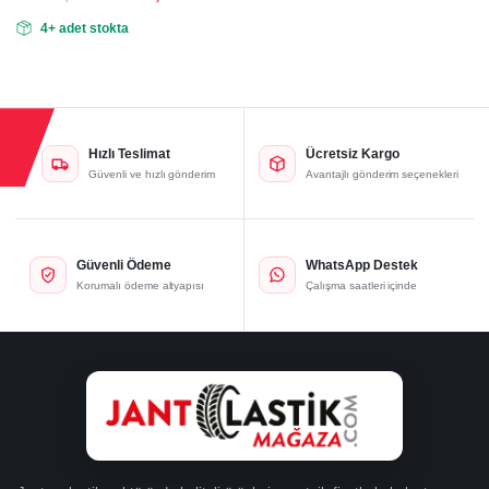
Orijinal
Şu
4+ adet stokta
fiyat:
andaki
fiyat:
42.360,00₺.
35.300,00₺.
Hızlı Teslimat
Ücretsiz Kargo
Güvenli ve hızlı gönderim
Avantajlı gönderim seçenekleri
Güvenli Ödeme
WhatsApp Destek
Korumalı ödeme altyapısı
Çalışma saatleri içinde