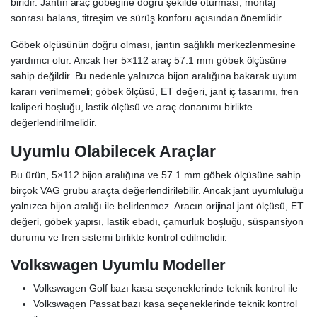
biridir. Jantın araç göbeğine doğru şekilde oturması, montaj
sonrası balans, titreşim ve sürüş konforu açısından önemlidir.
Göbek ölçüsünün doğru olması, jantın sağlıklı merkezlenmesine
yardımcı olur. Ancak her 5×112 araç 57.1 mm göbek ölçüsüne
sahip değildir. Bu nedenle yalnızca bijon aralığına bakarak uyum
kararı verilmemeli; göbek ölçüsü, ET değeri, jant iç tasarımı, fren
kaliperi boşluğu, lastik ölçüsü ve araç donanımı birlikte
değerlendirilmelidir.
Uyumlu Olabilecek Araçlar
Bu ürün, 5×112 bijon aralığına ve 57.1 mm göbek ölçüsüne sahip
birçok VAG grubu araçta değerlendirilebilir. Ancak jant uyumluluğu
yalnızca bijon aralığı ile belirlenmez. Aracın orijinal jant ölçüsü, ET
değeri, göbek yapısı, lastik ebadı, çamurluk boşluğu, süspansiyon
durumu ve fren sistemi birlikte kontrol edilmelidir.
Volkswagen Uyumlu Modeller
Volkswagen Golf bazı kasa seçeneklerinde teknik kontrol ile
Volkswagen Passat bazı kasa seçeneklerinde teknik kontrol