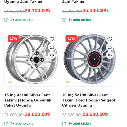
Uyumlu Jant Takımı
Jant Takımı
29.100,00
₺
35.300,00
₺
34.920,00
₺
42.360,00
₺
Orijinal
Şu
Orijinal
Şu
4+ adet stokta
4+ adet stokta
fiyat:
andaki
fiyat:
andaki
fiyat:
fiyat:
34.920,00₺.
42.360,00₺.
29.100,00₺.
35.300,00₺.
17%
17%
15 inç 4×100 Silver Jant
16 İnç 5×108 Silver Jant
Takımı | Honda Güvenlik
Takımı Ford Focus Peugeot
Paket Uyumlu
Citroen Uyumlu
18.000,00
₺
23.600,00
₺
21.600,00
₺
28.320,00
₺
Orijinal
Şu
Orijinal
Şu
4+ adet stokta
4+ adet stokta
fiyat:
andaki
fiyat:
andaki