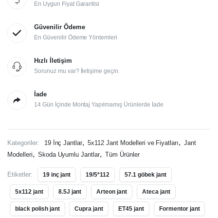
En Uygun Fiyat Garantisi
Güvenilir Ödeme
En Güvenilir Ödeme Yöntemleri
Hızlı İletişim
Sorunuz mu var? İletişime geçin.
İade
14 Gün İçinde Montaj Yapılmamış Ürünlerde İade
,
,
Kategoriler:
19 İnç Jantlar
5x112 Jant Modelleri ve Fiyatları
Jant
,
,
Modelleri
Skoda Uyumlu Jantlar
Tüm Ürünler
Etiketler:
19 inç jant
19/5*112
57.1 göbek jant
5x112 jant
8.5J jant
Arteon jant
Ateca jant
black polish jant
Cupra jant
ET45 jant
Formentor jant