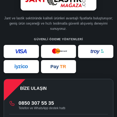
Jant ve lastik sektöründe kaliteli ürünleri avantajlı fiyatlarla buluşturuyor;
geniş ürün seçeneği ve hızlı teslimatla güvenli alışveriş deneyimi
sunuyoruz.
GÜVENLI ÖDEME YÖNTEMLERI
VISA
troy
mastercard
iyzico
Pay
TR
BIZE ULAŞIN
0850 307 55 35
Telefon ve WhatsApp destek hattı