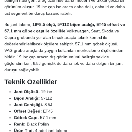
belirgin hale gelir, araç üzerinde daha modern ve dikkat çekici bir
görünüm oluşur. 19 inç çap ise araca daha dolu, daha iri ve daha
üst segment bir duruş kazandırabilir.
Bu jant takımı;
19×8.5 ölçü, 5×112 bijon aralığı, ET45 offset ve
57.1 mm göbek çapı
ile özellikle Volkswagen, Seat, Skoda ve
Cupra grubunda yer alan birçok araçta teknik kontrol ile
değerlendirilebilecek ölçülere sahiptir. 57.1 mm göbek ölçüsü,
VAG grubu araçlarda yaygın kullanılan merkezleme ölçülerinden
biridir. 19 inç çap aracın dış görünümünü belirgin şekilde
güçlendirirken, 8.5J genişlik de daha tok ve daha dolgun bir jant
duruşu sağlayabilir.
Teknik Özellikler
Jant Ölçüsü:
19 inç
Bijon Aralığı:
5×112
Jant Genişliği:
8.5J
Offset Değeri:
ET45
Göbek Çapı:
57.1 mm
Renk:
Black Polish
Ürün Tipi:
4 adet jant takımı