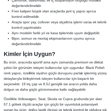
Çamurluk, davlumbaz ve iç süspansiyon boşluğu mutlaka
değerlendirilmelidir.
Fren kaliperi büyük olan araçlarda jant iç yapısı ayrıca
kontrol edilmelidir.
Araçta spor yay, coilover veya alçaltma işlemi varsa ek teknik
kontrol yapılmalıdır.
Aynı modelin farklı yıl ve kasa tiplerinde uyum değişebilir.
Bijon, somun ve montaj ekipmanlarının uyumu ayrıca
değerlendirilmelidir.
Kimler İçin Uygun?
Bu ürün, aracında sportif ama aynı zamanda premium ve dikkat
çekici bir görünüm isteyen kullanıcılar için uygundur. Black Polish
renk yapısı, özellikle siyahın güçlü duruşunu parlak işlenmiş yüzey
detaylarıyla birleştirmek isteyen kullanıcılar için başarılı bir
seçenektir. 19 inç çap ve 8.5J genişlik ise aracın yolda daha
dolgun ve daha güçlü görünmesine katkı sağlayabilir.
Özellikle Volkswagen, Seat, Skoda ve Cupra grubunda yer alan
57.1 göbek ölçülü araçlar için güçlü bir uyumluluk potansiyeli
sunan bu ürün, doğru lastik ölçüsü ve teknik kontrol ile oldukça şık