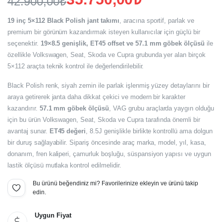
42.900,00
₺
Orijinal
Şu
19 inç 5×112 Black Polish jant takımı
, aracına sportif, parlak ve
fiyat:
andaki
premium bir görünüm kazandırmak isteyen kullanıcılar için güçlü bir
seçenektir.
19×8.5 genişlik, ET45 offset ve 57.1 mm göbek ölçüsü
ile
fiyat:
42.900,00₺.
özellikle Volkswagen, Seat, Skoda ve Cupra grubunda yer alan birçok
35.750,00₺.
5×112 araçta teknik kontrol ile değerlendirilebilir.
Black Polish renk, siyah zemin ile parlak işlenmiş yüzey detaylarını bir
araya getirerek janta daha dikkat çekici ve modern bir karakter
kazandırır.
57.1 mm göbek ölçüsü
, VAG grubu araçlarda yaygın olduğu
için bu ürün Volkswagen, Seat, Skoda ve Cupra tarafında önemli bir
avantaj sunar.
ET45 değeri
, 8.5J genişlikle birlikte kontrollü ama dolgun
bir duruş sağlayabilir. Sipariş öncesinde araç marka, model, yıl, kasa,
donanım, fren kaliperi, çamurluk boşluğu, süspansiyon yapısı ve uygun
lastik ölçüsü mutlaka kontrol edilmelidir.
Bu ürünü beğendiniz mi? Favorilerinize ekleyin ve ürünü takip
edin.
Uygun Fiyat