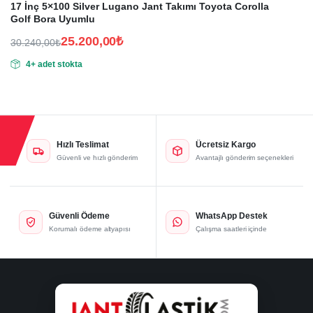
17 İnç 5×100 Silver Lugano Jant Takımı Toyota Corolla
Golf Bora Uyumlu
25.200,00
₺
30.240,00
₺
Orijinal
Şu
4+ adet stokta
fiyat:
andaki
fiyat:
30.240,00₺.
25.200,00₺.
Hızlı Teslimat
Ücretsiz Kargo
Güvenli ve hızlı gönderim
Avantajlı gönderim seçenekleri
Güvenli Ödeme
WhatsApp Destek
Korumalı ödeme altyapısı
Çalışma saatleri içinde