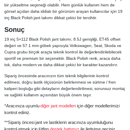
bir yükseltme seçeneği olabilir. Hem günlük kullanım hem de
görsel açıdan daha iddialı bir görünüm arayan kullanıcılar için 19
inç Black Polish jant takımı dikkat çekici bir tercihtir.
Sonuç
19 inç 5×112 Black Polish jant takımı; 8.5J genişliği, ET45 offset
değeri ve 57.1 mm göbek yapısıyla Volkswagen, Seat, Skoda ve
Cupra grubu birçok araçta teknik kontrol ile değerlendirilebilecek
sportif ve premium bir seçenektir. Black Polish renk, araca daha
tok, daha modern ve daha dikkat çekici bir karakter kazandırır.
Sipariş öncesinde aracınızın tüm teknik bilgilerinin kontrol
edilmesi, doğru lastik ölçüsünün belirlenmesi ve sürtme / fren
kaliperi boşluğu gibi detayların değerlendirilmesi, sorunsuz montaj
ve sağlıklı kullanım açısından büyük önem taşır.
*Aracınıza uyumlu
diğer jant modelleri
için diğer modellerimizi
kontrol ediniz.
**Sipariş öncesi jant ve lastiklerin aracınıza uyumluluğunu
kontrol etmek için lütfen
destek hattımız
ile iletişime geçiniz.