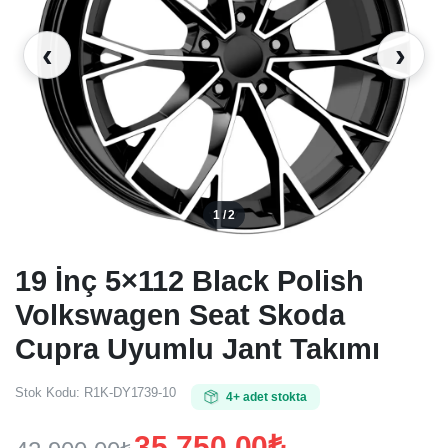
‹
›
1 / 2
19 İnç 5×112 Black Polish
Volkswagen Seat Skoda
Cupra Uyumlu Jant Takımı
Stok Kodu:
R1K-DY1739-10
4+ adet stokta
35.750,00
₺