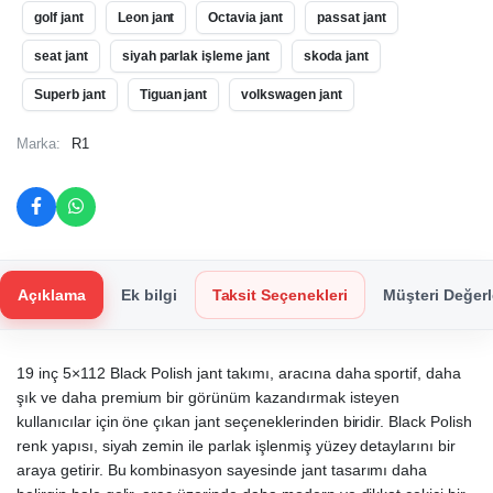
golf jant
Leon jant
Octavia jant
passat jant
seat jant
siyah parlak işleme jant
skoda jant
Superb jant
Tiguan jant
volkswagen jant
Marka:
R1
Açıklama
Ek bilgi
Taksit Seçenekleri
Müşteri Değerl
19 inç 5×112 Black Polish jant takımı, aracına daha sportif, daha
şık ve daha premium bir görünüm kazandırmak isteyen
kullanıcılar için öne çıkan jant seçeneklerinden biridir. Black Polish
renk yapısı, siyah zemin ile parlak işlenmiş yüzey detaylarını bir
araya getirir. Bu kombinasyon sayesinde jant tasarımı daha