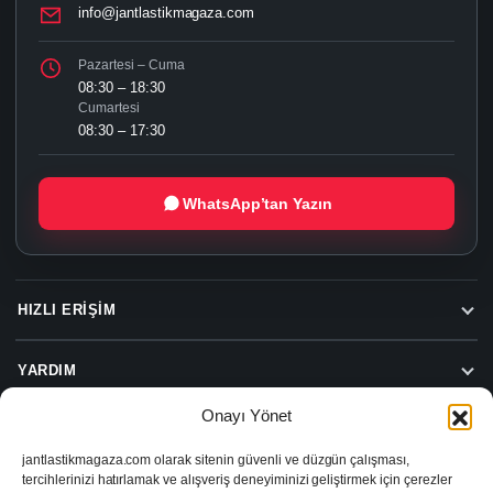
info@jantlastikmagaza.com
Pazartesi – Cuma
08:30 – 18:30
Cumartesi
08:30 – 17:30
WhatsApp’tan Yazın
HIZLI ERIŞIM
YARDIM
Onayı Yönet
jantlastikmagaza.com olarak sitenin güvenli ve düzgün çalışması,
Beylas Jant Lastik Hizmetleri
tercihlerinizi hatırlamak ve alışveriş deneyiminizi geliştirmek için çerezler
Beylas Jant Lastik Sanayi ve Ticaret Limited Şirketi