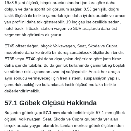
19×8.5 jant ölçüsü, birçok araçta standart jantlara göre daha
dolgun ve daha sportif bir görünüm sağlar. 8.5J genişlik, doğru
lastik ölçüsü ile birlikte çamurluk içini daha iyi doldurabilir ve aracın
yan profilini daha tok gösterebilir. 19 inç çap ise özellikle sedan,
hatchback, liftback, station wagon ve SUV araçlarda daha üst
segment bir görünüm oluşturur.
ET45 offset değeri, birçok Volkswagen, Seat, Skoda ve Cupra
modelinde daha kontrollü bir duruş sunabilecek ölçülerden biridir.
ET35 veya ET40 gibi daha dışa yakın değerlere göre jantı biraz
daha içeride tutabilir. Bu da günlük kullanımda çamurluk içi boşluk
ve sürtme riski açısından avantaj sağlayabilir. Ancak her araçta
aynı sonucu vermeyeceği için fren sistemi, süspansiyon yapısı,
çamurluk açıklığı ve kullanılacak lastik ölçüsü mutlaka birlikte
değerlendirilmelidir.
57.1 Göbek Ölçüsü Hakkında
Bu jantın göbek çapı
57.1 mm
olarak belirtilmiştir. 57.1 mm göbek
ölçüsü; Volkswagen, Seat, Skoda ve Cupra grubunda yer alan
birçok araçta yaygın olarak kullanılan merkez göbek ölçülerinden