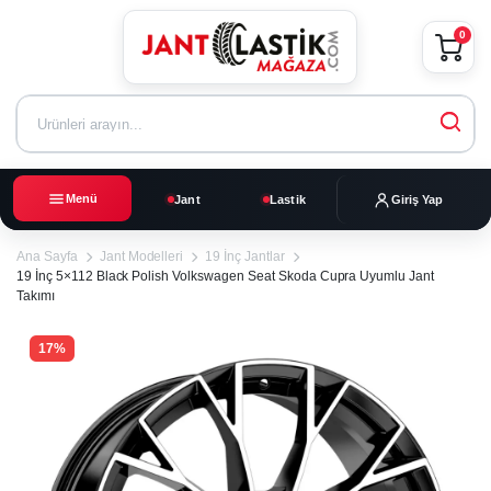
0
Menü
Jant
Lastik
Giriş Yap
Ana Sayfa
Jant Modelleri
19 İnç Jantlar
19 İnç 5×112 Black Polish Volkswagen Seat Skoda Cupra Uyumlu Jant
Takımı
17%