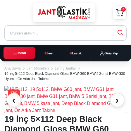
0
Menü
Jant
Lastik
Giriş Yap
Ana Sayfa
Jant Modelleri
19 İnç Jantlar
19 İnç 5×112 Deep Black Diamond Gloss BMW G60 BMW 5 Serisi BMW G30
Uyumlu Ön Arka Jant Takımı
17%
‹
›
19 İnç 5×112 Deep Black
Diamond Gloss BMW G60