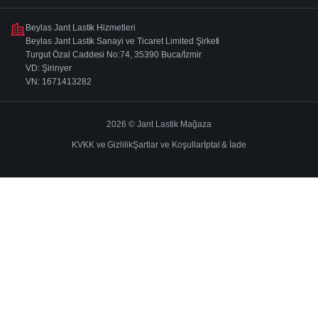
Beylas Jant Lastik Hizmetleri
Beylas Jant Lastik Sanayi ve Ticaret Limited Şirketi
Turgut Özal Caddesi No:74, 35390 Buca/İzmir
VD: Şirinyer
VN: 1671413282
2026 © Jant Lastik Mağaza
KVKK ve Gizlilik
Şartlar ve Koşullar
İptal & İade