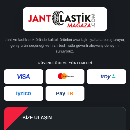
Jant ve lastik sektöründe kaliteli ürünleri avantajlı fiyatlarla buluşturuyor;
geniş ürün seçeneği ve hızlı teslimatla güvenli alışveriş deneyimi
sunuyoruz.
GÜVENLI ÖDEME YÖNTEMLERI
VISA
troy
mastercard
iyzico
Pay
TR
BIZE ULAŞIN