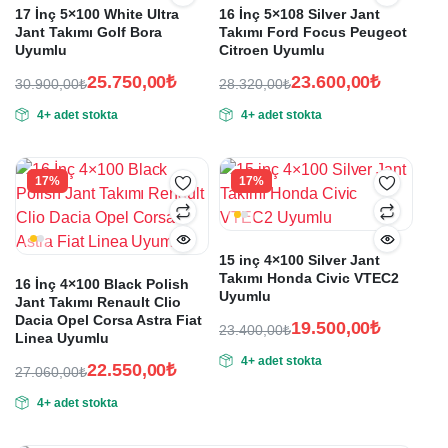
17 İnç 5×100 White Ultra
16 İnç 5×108 Silver Jant
Jant Takımı Golf Bora
Takımı Ford Focus Peugeot
Uyumlu
Citroen Uyumlu
25.750,00
₺
23.600,00
₺
30.900,00
₺
28.320,00
₺
Orijinal
Şu
Orijinal
Şu
4+ adet stokta
4+ adet stokta
fiyat:
andaki
fiyat:
andaki
fiyat:
fiyat:
30.900,00₺.
28.320,00₺.
25.750,00₺.
23.600,00₺.
17%
17%
15 inç 4×100 Silver Jant
Takımı Honda Civic VTEC2
16 İnç 4×100 Black Polish
Uyumlu
Jant Takımı Renault Clio
Dacia Opel Corsa Astra Fiat
19.500,00
₺
23.400,00
₺
Linea Uyumlu
Orijinal
Şu
4+ adet stokta
fiyat:
andaki
22.550,00
₺
27.060,00
₺
Orijinal
Şu
fiyat:
23.400,00₺.
4+ adet stokta
fiyat:
andaki
19.500,00₺.
fiyat:
27.060,00₺.