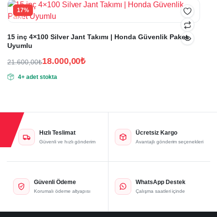
22.550,00₺.
17%
15 inç 4×100 Silver Jant Takımı | Honda Güvenlik Paket
Uyumlu
18.000,00
₺
21.600,00
₺
Orijinal
Şu
4+ adet stokta
fiyat:
andaki
fiyat:
21.600,00₺.
18.000,00₺.
Hızlı Teslimat
Ücretsiz Kargo
Güvenli ve hızlı gönderim
Avantajlı gönderim seçenekleri
Güvenli Ödeme
WhatsApp Destek
Korumalı ödeme altyapısı
Çalışma saatleri içinde