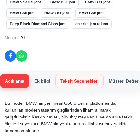
BMW 5 Serisi jant
BMW G30 jant
BMW G31 jant
BMW G60 jant
BMW G61 jant
BMW G68 jant
Deep Black Diamond Gloss jant
ön arka jant takımı
Marka:
R1
Açıklama
Ek bilgi
Taksit Seçenekleri
Müşteri Değerl
Bu model, BMW’nin yeni nesil G60 5 Serisi platformunda
kullanılan modern tasarım çizgilerinden ilham alınarak
geliştirilmiştir. Keskin hatları, büyük yüzey yapısı ve ön arka farklı
ölçüleri sayesinde BMW’nin yeni tasarım dilini kusursuz şekilde
tamamlamaktadır.