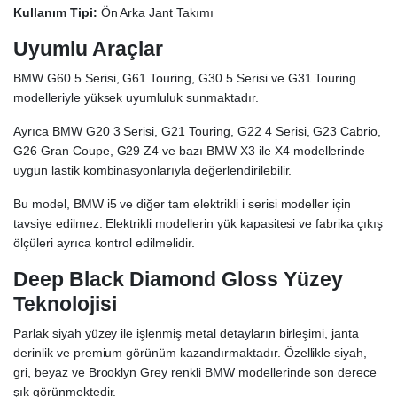
Kullanım Tipi:
Ön Arka Jant Takımı
Uyumlu Araçlar
BMW G60 5 Serisi, G61 Touring, G30 5 Serisi ve G31 Touring
modelleriyle yüksek uyumluluk sunmaktadır.
Ayrıca BMW G20 3 Serisi, G21 Touring, G22 4 Serisi, G23 Cabrio,
G26 Gran Coupe, G29 Z4 ve bazı BMW X3 ile X4 modellerinde
uygun lastik kombinasyonlarıyla değerlendirilebilir.
Bu model, BMW i5 ve diğer tam elektrikli i serisi modeller için
tavsiye edilmez. Elektrikli modellerin yük kapasitesi ve fabrika çıkış
ölçüleri ayrıca kontrol edilmelidir.
Deep Black Diamond Gloss Yüzey
Teknolojisi
Parlak siyah yüzey ile işlenmiş metal detayların birleşimi, janta
derinlik ve premium görünüm kazandırmaktadır. Özellikle siyah,
gri, beyaz ve Brooklyn Grey renkli BMW modellerinde son derece
şık görünmektedir.