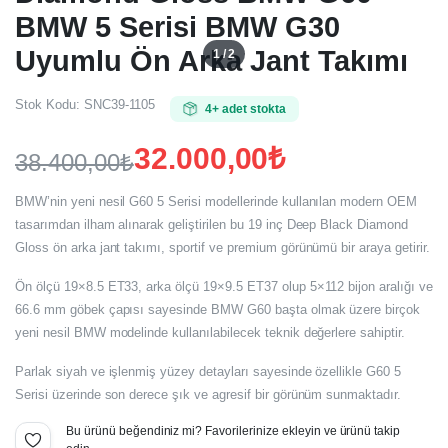
BMW 5 Serisi BMW G30
Uyumlu Ön Arka Jant Takımı
1 / 2
Stok Kodu:
SNC39-1105
4+ adet stokta
32.000,00
₺
38.400,00
₺
Orijinal
Şu
BMW’nin yeni nesil G60 5 Serisi modellerinde kullanılan modern OEM
fiyat:
andaki
tasarımdan ilham alınarak geliştirilen bu 19 inç Deep Black Diamond
Gloss ön arka jant takımı, sportif ve premium görünümü bir araya getirir.
fiyat:
38.400,00₺.
Ön ölçü 19×8.5 ET33, arka ölçü 19×9.5 ET37 olup 5×112 bijon aralığı ve
32.000,00₺.
66.6 mm göbek çapısı sayesinde BMW G60 başta olmak üzere birçok
yeni nesil BMW modelinde kullanılabilecek teknik değerlere sahiptir.
Parlak siyah ve işlenmiş yüzey detayları sayesinde özellikle G60 5
Serisi üzerinde son derece şık ve agresif bir görünüm sunmaktadır.
Bu ürünü beğendiniz mi? Favorilerinize ekleyin ve ürünü takip