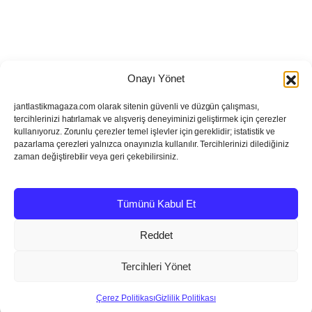
Onayı Yönet
jantlastikmagaza.com olarak sitenin güvenli ve düzgün çalışması,
tercihlerinizi hatırlamak ve alışveriş deneyiminizi geliştirmek için çerezler
kullanıyoruz. Zorunlu çerezler temel işlevler için gereklidir; istatistik ve
pazarlama çerezleri yalnızca onayınızla kullanılır. Tercihlerinizi dilediğiniz
zaman değiştirebilir veya geri çekebilirsiniz.
Tümünü Kabul Et
Reddet
Tercihleri Yönet
FIYAT
Sepete Ekle
32.000,00
₺
What
Çerez Politikası
Gizlilik Politikası