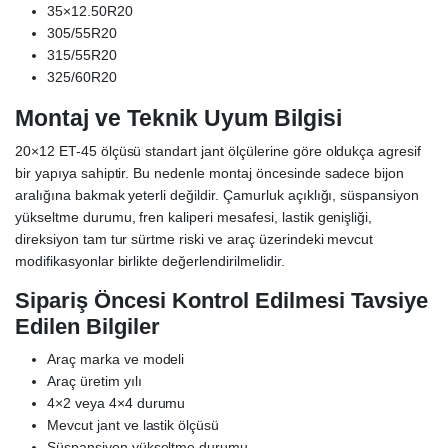
35×12.50R20
305/55R20
315/55R20
325/60R20
Montaj ve Teknik Uyum Bilgisi
20×12 ET-45 ölçüsü standart jant ölçülerine göre oldukça agresif
bir yapıya sahiptir. Bu nedenle montaj öncesinde sadece bijon
aralığına bakmak yeterli değildir. Çamurluk açıklığı, süspansiyon
yükseltme durumu, fren kaliperi mesafesi, lastik genişliği,
direksiyon tam tur sürtme riski ve araç üzerindeki mevcut
modifikasyonlar birlikte değerlendirilmelidir.
Sipariş Öncesi Kontrol Edilmesi Tavsiye
Edilen Bilgiler
Araç marka ve modeli
Araç üretim yılı
4×2 veya 4×4 durumu
Mevcut jant ve lastik ölçüsü
Süspansiyon yükseltme durumu