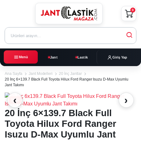
0
Menü
Jant
Lastik
Giriş Yap
Ana Sayfa
Jant Modelleri
20 İnç Jantlar
20 İnç 6×139.7 Black Full Toyota Hilux Ford Ranger Isuzu D-Max Uyumlu
Jant Takımı
‹
›
17%
20 İnç 6×139.7 Black Full
Toyota Hilux Ford Ranger
Isuzu D-Max Uyumlu Jant