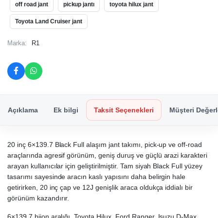
off road jant
pickup jantı
toyota hilux jant
Toyota Land Cruiser jant
Marka:
R1
Açıklama
Ek bilgi
Taksit Seçenekleri
Müşteri Değerl
20 inç 6×139.7 Black Full alaşım jant takımı, pick-up ve off-road
araçlarında agresif görünüm, geniş duruş ve güçlü arazi karakteri
arayan kullanıcılar için geliştirilmiştir. Tam siyah Black Full yüzey
tasarımı sayesinde aracın kaslı yapısını daha belirgin hale
getirirken, 20 inç çap ve 12J genişlik araca oldukça iddialı bir
görünüm kazandırır.
6×139.7 bijon aralığı, Toyota Hilux, Ford Ranger, Isuzu D-Max,