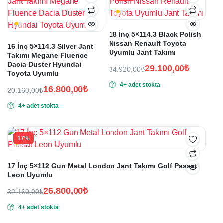
18 İnç 5×114.3 Black Polish
Nissan Renault Toyota
16 İnç 5×114.3 Silver Jant
Uyumlu Jant Takımı
Takımı Megane Fluence
Dacia Duster Hyundai
29.100,00
₺
34.920,00
₺
Toyota Uyumlu
Orijinal
Şu
4+ adet stokta
fiyat:
andaki
16.800,00
₺
20.160,00
₺
Orijinal
Şu
fiyat:
34.920,00₺.
4+ adet stokta
fiyat:
andaki
29.100,00₺.
fiyat:
20.160,00₺.
16.800,00₺.
17%
17 İnç 5×112 Gun Metal London Jant Takımı Golf Passat
Leon Uyumlu
26.800,00
₺
32.160,00
₺
Orijinal
Şu
4+ adet stokta
fiyat:
andaki
fiyat:
32.160,00₺.