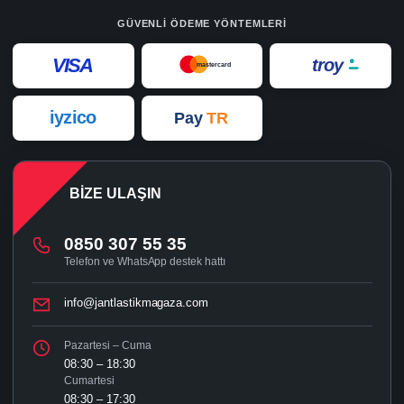
GÜVENLI ÖDEME YÖNTEMLERI
VISA
troy
mastercard
iyzico
Pay
TR
BIZE ULAŞIN
0850 307 55 35
Telefon ve WhatsApp destek hattı
info@jantlastikmagaza.com
Pazartesi – Cuma
08:30 – 18:30
Cumartesi
08:30 – 17:30