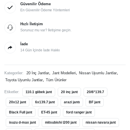
Güvenilir Ödeme
En Güvenilir Ödeme Yöntemleri
Hızlı İletişim
Sorunuz mu var? İletişime geçin.
İade
14 Gün İçinde İade Hakkı
,
,
,
Kategoriler:
20 İnç Jantlar
Jant Modelleri
Nissan Uyumlu Jantlar
,
Toyota Uyumlu Jantlar
Tüm Ürünler
Etiketler:
110.1 göbek jant
20 inç jant
20/6*139.7
20x12 jant
6x139.7 jant
arazi jantı
BF jant
Black Full jant
ET-45 jant
ford ranger jant
isuzu d-max jant
mitsubishi l200 jant
nissan navara jant