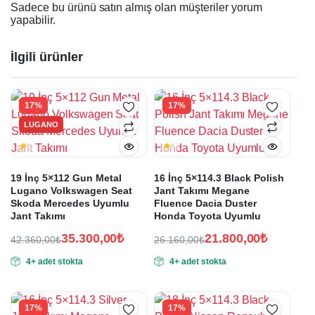
Sadece bu ürünü satın almış olan müşteriler yorum
yapabilir.
İlgili ürünler
17%
17%
LUGANO
19 İnç 5×112 Gun Metal
16 İnç 5×114.3 Black Polish
Lugano Volkswagen Seat
Jant Takımı Megane
Skoda Mercedes Uyumlu
Fluence Dacia Duster
Jant Takımı
Honda Toyota Uyumlu
35.300,00
₺
21.800,00
₺
42.360,00
₺
26.160,00
₺
Orijinal
Şu
Orijinal
Şu
4+ adet stokta
4+ adet stokta
fiyat:
andaki
fiyat:
andaki
fiyat:
fiyat:
42.360,00₺.
26.160,00₺.
35.300,00₺.
21.800,00₺.
17%
17%