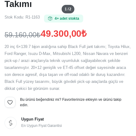
Takımı
1 / 2
Stok Kodu:
R1-1163
4+ adet stokta
49.300,00
₺
59.160,00
₺
Orijinal
Şu
20 inç 6×139.7 bijon aralığına sahip Black Full jant takımı; Toyota Hilux,
fiyat:
andaki
Ford Ranger, Isuzu D-Max, Mitsubishi L200, Nissan Navara ve benzeri
pick-up / arazi araçlarıyla teknik uyumluluk sağlayabilecek şekilde
fiyat:
59.160,00₺.
tasarlanmıştır. 20×12 genişlik ve ET-45 offset değeri sayesinde araca
49.300,00₺.
son derece agresif, dışa taşan ve off-road odaklı bir duruş kazandırır.
Black Full yüzey tasarımı, büyük gövdeli pick-up araçlarda güçlü ve
dikkat çekici bir görünüm sunar.
Bu ürünü beğendiniz mi? Favorilerinize ekleyin ve ürünü takip
edin.
Uygun Fiyat
En Uygun Fiyat Garantisi