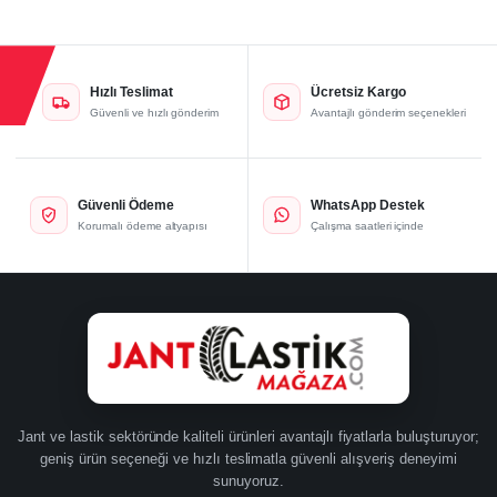
26.800,00₺.
Hızlı Teslimat
Ücretsiz Kargo
Güvenli ve hızlı gönderim
Avantajlı gönderim seçenekleri
Güvenli Ödeme
WhatsApp Destek
Korumalı ödeme altyapısı
Çalışma saatleri içinde
Jant ve lastik sektöründe kaliteli ürünleri avantajlı fiyatlarla buluşturuyor;
geniş ürün seçeneği ve hızlı teslimatla güvenli alışveriş deneyimi
sunuyoruz.