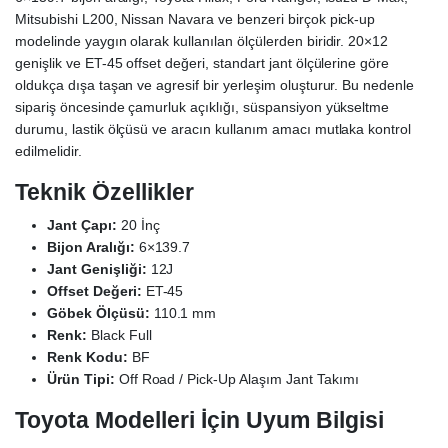
Mitsubishi L200, Nissan Navara ve benzeri birçok pick-up
modelinde yaygın olarak kullanılan ölçülerden biridir. 20×12
genişlik ve ET-45 offset değeri, standart jant ölçülerine göre
oldukça dışa taşan ve agresif bir yerleşim oluşturur. Bu nedenle
sipariş öncesinde çamurluk açıklığı, süspansiyon yükseltme
durumu, lastik ölçüsü ve aracın kullanım amacı mutlaka kontrol
edilmelidir.
Teknik Özellikler
Jant Çapı:
20 İnç
Bijon Aralığı:
6×139.7
Jant Genişliği:
12J
Offset Değeri:
ET-45
Göbek Ölçüsü:
110.1 mm
Renk:
Black Full
Renk Kodu:
BF
Ürün Tipi:
Off Road / Pick-Up Alaşım Jant Takımı
Toyota Modelleri İçin Uyum Bilgisi