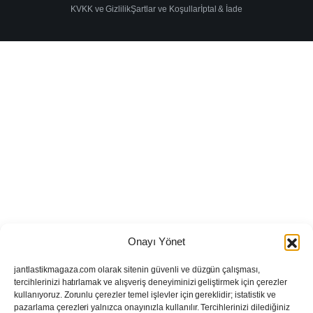
KVKK ve Gizlilik
Şartlar ve Koşullar
İptal & İade
Onayı Yönet
jantlastikmagaza.com olarak sitenin güvenli ve düzgün çalışması,
tercihlerinizi hatırlamak ve alışveriş deneyiminizi geliştirmek için çerezler
kullanıyoruz. Zorunlu çerezler temel işlevler için gereklidir; istatistik ve
pazarlama çerezleri yalnızca onayınızla kullanılır. Tercihlerinizi dilediğiniz