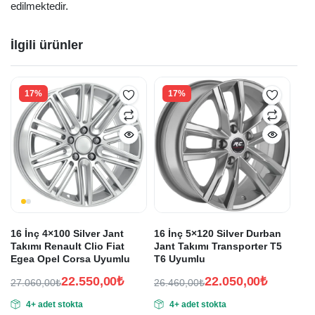
edilmektedir.
İlgili ürünler
17%
17%
16 İnç 4×100 Silver Jant
16 İnç 5×120 Silver Durban
Takımı Renault Clio Fiat
Jant Takımı Transporter T5
Egea Opel Corsa Uyumlu
T6 Uyumlu
22.550,00
₺
22.050,00
₺
27.060,00
₺
26.460,00
₺
Orijinal
Şu
Orijinal
Şu
4+ adet stokta
4+ adet stokta
fiyat:
andaki
fiyat:
andaki