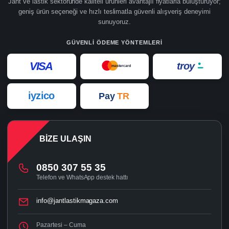
Jant ve lastik sektöründe kaliteli ürünleri avantajlı fiyatlarla buluşturuyor;
geniş ürün seçeneği ve hızlı teslimatla güvenli alışveriş deneyimi
sunuyoruz.
GÜVENLI ÖDEME YÖNTEMLERI
VISA
troy
mastercard
iyzico
Pay
TR
BIZE ULAŞIN
0850 307 55 35
Telefon ve WhatsApp destek hattı
info@jantlastikmagaza.com
Pazartesi – Cuma