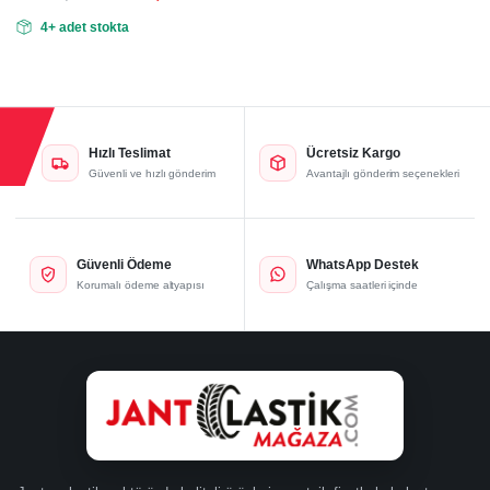
Orijinal
Şu
4+ adet stokta
fiyat:
andaki
fiyat:
28.320,00₺.
23.600,00₺.
Hızlı Teslimat
Ücretsiz Kargo
Güvenli ve hızlı gönderim
Avantajlı gönderim seçenekleri
Güvenli Ödeme
WhatsApp Destek
Korumalı ödeme altyapısı
Çalışma saatleri içinde