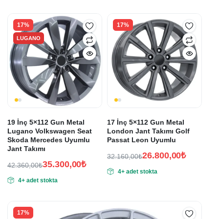
fiyat:
fiyat:
27.060,00₺.
26.460,00₺.
22.550,00₺.
22.050,00₺.
17%
17%
LUGANO
19 İnç 5×112 Gun Metal
17 İnç 5×112 Gun Metal
Lugano Volkswagen Seat
London Jant Takımı Golf
Skoda Mercedes Uyumlu
Passat Leon Uyumlu
Jant Takımı
26.800,00
₺
32.160,00
₺
35.300,00
₺
Orijinal
Şu
42.360,00
₺
4+ adet stokta
Orijinal
Şu
fiyat:
andaki
4+ adet stokta
fiyat:
andaki
fiyat:
32.160,00₺.
fiyat:
42.360,00₺.
26.800,00₺.
35.300,00₺.
17%