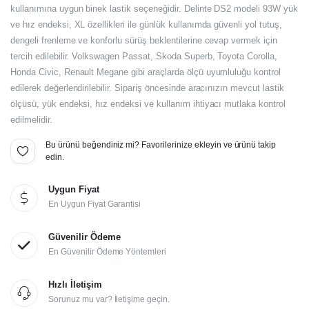
fiyat:
andaki
kullanımına uygun binek lastik seçeneğidir. Delinte DS2 modeli 93W yük
ve hız endeksi, XL özellikleri ile günlük kullanımda güvenli yol tutuş,
fiyat:
7.440,00₺.
dengeli frenleme ve konforlu sürüş beklentilerine cevap vermek için
6.200,00₺.
tercih edilebilir. Volkswagen Passat, Skoda Superb, Toyota Corolla,
Honda Civic, Renault Megane gibi araçlarda ölçü uyumluluğu kontrol
edilerek değerlendirilebilir. Sipariş öncesinde aracınızın mevcut lastik
ölçüsü, yük endeksi, hız endeksi ve kullanım ihtiyacı mutlaka kontrol
edilmelidir.
Bu ürünü beğendiniz mi? Favorilerinize ekleyin ve ürünü takip
edin.
Uygun Fiyat
En Uygun Fiyat Garantisi
Güvenilir Ödeme
En Güvenilir Ödeme Yöntemleri
Hızlı İletişim
Sorunuz mu var? İletişime geçin.