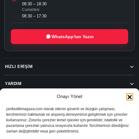
08:30 – 18:30
Cumartesi
08:30 – 17:30
WhatsApp’tan Yazın
HIZLI ERIŞIM
YARDIM
Onayı Yönet
jantlastikmagaza.com olarak sitenin güvenli ve düzgün çalışması,
Beylas Jant Lastik Hizmetleri
tercihlerinizi hatırlamak ve alışveriş deneyiminizi geliştirmek için çerezler
Beylas Jant Lastik Sanayi ve Ticaret Limited Şirketi
kullanıyoruz. Zorunlu çerezler temel işlevler için gereklidir; istatistik ve
Turgut Özal Caddesi No:74, 35390 Buca/İzmir
pazarlama çerezleri yalnızca onayınızla kullanılır. Tercihlerinizi dilediğiniz
VD: Şirinyer
zaman değiştirebilir veya geri çekebilirsiniz.
VN: 1671413282