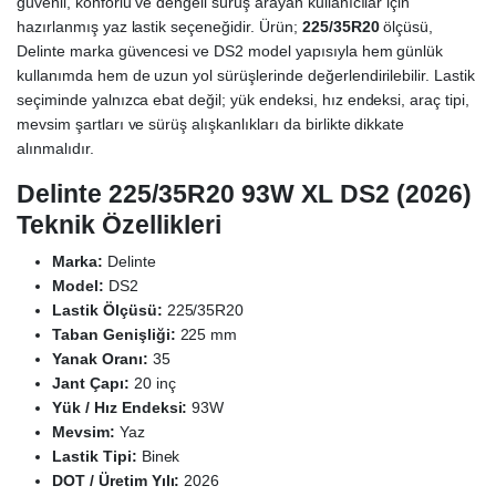
güvenli, konforlu ve dengeli sürüş arayan kullanıcılar için
hazırlanmış yaz lastik seçeneğidir. Ürün;
225/35R20
ölçüsü,
Delinte marka güvencesi ve DS2 model yapısıyla hem günlük
kullanımda hem de uzun yol sürüşlerinde değerlendirilebilir. Lastik
seçiminde yalnızca ebat değil; yük endeksi, hız endeksi, araç tipi,
mevsim şartları ve sürüş alışkanlıkları da birlikte dikkate
alınmalıdır.
Delinte 225/35R20 93W XL DS2 (2026)
Teknik Özellikleri
Marka:
Delinte
Model:
DS2
Lastik Ölçüsü:
225/35R20
Taban Genişliği:
225 mm
Yanak Oranı:
35
Jant Çapı:
20 inç
Yük / Hız Endeksi:
93W
Mevsim:
Yaz
Lastik Tipi:
Binek
DOT / Üretim Yılı:
2026