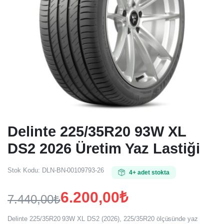
Delinte 225/35R20 93W XL
DS2 2026 Üretim Yaz Lastiği
Stok Kodu:
DLN-BN-00109793-26
4+ adet stokta
6.200,00
₺
7.440,00
₺
Orijinal
Şu
Delinte 225/35R20 93W XL DS2 (2026), 225/35R20 ölçüsünde yaz