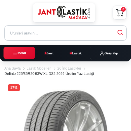
0
Menü
Jant
Lastik
Giriş Yap
Ana Sayfa
Lastik Modelleri
20 İnç Lastikler
Delinte 225/35R20 93W XL DS2 2026 Üretim Yaz Lastiği
17%