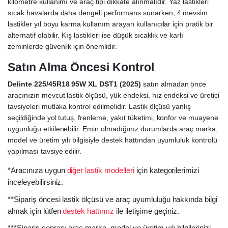
kilometre kullanımı ve araç tipi dikkate alınmalıdır. Yaz lastikleri
sıcak havalarda daha dengeli performans sunarken, 4 mevsim
lastikler yıl boyu karma kullanım arayan kullanıcılar için pratik bir
alternatif olabilir. Kış lastikleri ise düşük sıcaklık ve karlı
zeminlerde güvenlik için önemlidir.
Satın Alma Öncesi Kontrol
Delinte 225/45R18 95W XL DST1 (2025)
satın almadan önce
aracınızın mevcut lastik ölçüsü, yük endeksi, hız endeksi ve üretici
tavsiyeleri mutlaka kontrol edilmelidir. Lastik ölçüsü yanlış
seçildiğinde yol tutuş, frenleme, yakıt tüketimi, konfor ve muayene
uygunluğu etkilenebilir. Emin olmadığınız durumlarda araç marka,
model ve üretim yılı bilgisiyle destek hattından uyumluluk kontrolü
yapılması tavsiye edilir.
*Aracınıza uygun
diğer lastik modelleri
için kategorilerimizi
inceleyebilirsiniz.
**Sipariş öncesi lastik ölçüsü ve araç uyumluluğu hakkında bilgi
almak için lütfen
destek hattımız
ile iletişime geçiniz.