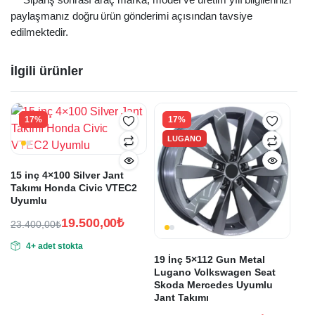
***Sipariş sonrası araç marka, model ve üretim yılı bilgilerinizi
paylaşmanız doğru ürün gönderimi açısından tavsiye
edilmektedir.
İlgili ürünler
17%
17%
LUGANO
15 inç 4×100 Silver Jant
Takımı Honda Civic VTEC2
Uyumlu
19.500,00
₺
23.400,00
₺
Orijinal
Şu
4+ adet stokta
fiyat:
andaki
19 İnç 5×112 Gun Metal
fiyat:
23.400,00₺.
Lugano Volkswagen Seat
19.500,00₺.
Skoda Mercedes Uyumlu
Jant Takımı