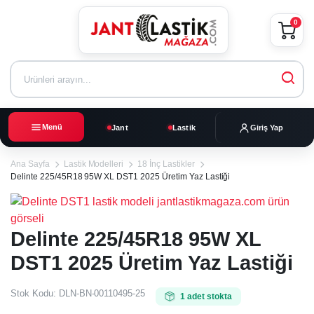
0
Menü
Jant
Lastik
Giriş Yap
Ana Sayfa
Lastik Modelleri
18 İnç Lastikler
Delinte 225/45R18 95W XL DST1 2025 Üretim Yaz Lastiği
Delinte 225/45R18 95W XL
DST1 2025 Üretim Yaz Lastiği
Stok Kodu:
DLN-BN-00110495-25
1 adet stokta