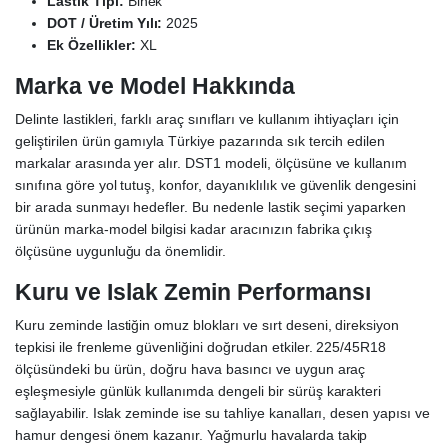
Lastik Tipi:
Binek
DOT / Üretim Yılı:
2025
Ek Özellikler:
XL
Marka ve Model Hakkında
Delinte lastikleri, farklı araç sınıfları ve kullanım ihtiyaçları için
geliştirilen ürün gamıyla Türkiye pazarında sık tercih edilen
markalar arasında yer alır. DST1 modeli, ölçüsüne ve kullanım
sınıfına göre yol tutuş, konfor, dayanıklılık ve güvenlik dengesini
bir arada sunmayı hedefler. Bu nedenle lastik seçimi yaparken
ürünün marka-model bilgisi kadar aracınızın fabrika çıkış
ölçüsüne uygunluğu da önemlidir.
Kuru ve Islak Zemin Performansı
Kuru zeminde lastiğin omuz blokları ve sırt deseni, direksiyon
tepkisi ile frenleme güvenliğini doğrudan etkiler. 225/45R18
ölçüsündeki bu ürün, doğru hava basıncı ve uygun araç
eşleşmesiyle günlük kullanımda dengeli bir sürüş karakteri
sağlayabilir. Islak zeminde ise su tahliye kanalları, desen yapısı ve
hamur dengesi önem kazanır. Yağmurlu havalarda takip