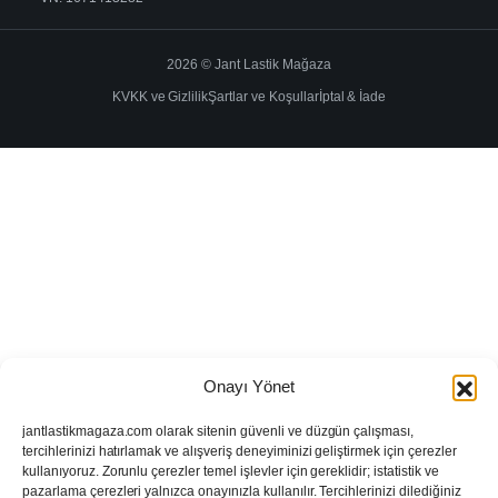
2026 © Jant Lastik Mağaza
KVKK ve Gizlilik
Şartlar ve Koşullar
İptal & İade
Onayı Yönet
jantlastikmagaza.com olarak sitenin güvenli ve düzgün çalışması,
tercihlerinizi hatırlamak ve alışveriş deneyiminizi geliştirmek için çerezler
kullanıyoruz. Zorunlu çerezler temel işlevler için gereklidir; istatistik ve
pazarlama çerezleri yalnızca onayınızla kullanılır. Tercihlerinizi dilediğiniz