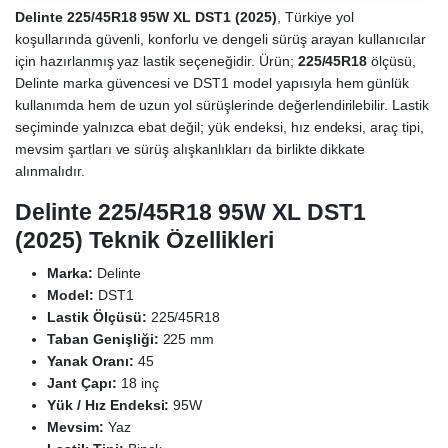
Delinte 225/45R18 95W XL DST1 (2025)
, Türkiye yol
koşullarında güvenli, konforlu ve dengeli sürüş arayan kullanıcılar
için hazırlanmış yaz lastik seçeneğidir. Ürün;
225/45R18
ölçüsü,
Delinte marka güvencesi ve DST1 model yapısıyla hem günlük
kullanımda hem de uzun yol sürüşlerinde değerlendirilebilir. Lastik
seçiminde yalnızca ebat değil; yük endeksi, hız endeksi, araç tipi,
mevsim şartları ve sürüş alışkanlıkları da birlikte dikkate
alınmalıdır.
Delinte 225/45R18 95W XL DST1
(2025) Teknik Özellikleri
Marka:
Delinte
Model:
DST1
Lastik Ölçüsü:
225/45R18
Taban Genişliği:
225 mm
Yanak Oranı:
45
Jant Çapı:
18 inç
Yük / Hız Endeksi:
95W
Mevsim:
Yaz