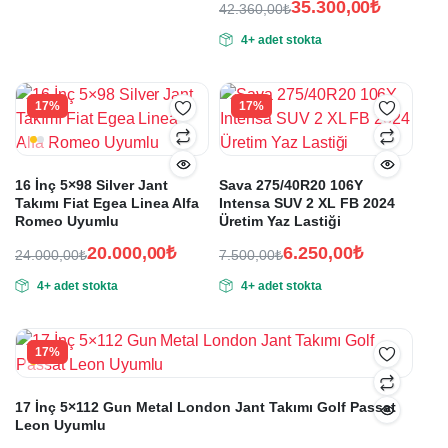
35.300,00
₺
42.360,00
₺
Orijinal
Şu
4+ adet stokta
fiyat:
andaki
fiyat:
42.360,00₺.
35.300,00₺.
17%
17%
16 İnç 5×98 Silver Jant
Sava 275/40R20 106Y
Takımı Fiat Egea Linea Alfa
Intensa SUV 2 XL FB 2024
Romeo Uyumlu
Üretim Yaz Lastiği
20.000,00
₺
6.250,00
₺
24.000,00
₺
7.500,00
₺
Orijinal
Şu
Orijinal
Şu
4+ adet stokta
4+ adet stokta
fiyat:
andaki
fiyat:
andaki
fiyat:
fiyat:
24.000,00₺.
7.500,00₺.
20.000,00₺.
6.250,00₺.
17%
17 İnç 5×112 Gun Metal London Jant Takımı Golf Passat
Leon Uyumlu