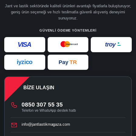
Jant ve lastik sektöründe kaliteli ürünleri avantajlı fiyatlarla buluşturuyor;
geniş ürün seçeneği ve hızlı teslimatla güvenli alışveriş deneyimi
sunuyoruz.
GÜVENLI ÖDEME YÖNTEMLERI
VISA
troy
mastercard
iyzico
Pay
TR
BIZE ULAŞIN
0850 307 55 35
Telefon ve WhatsApp destek hattı
info@jantlastikmagaza.com