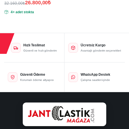
26.800,00
₺
32.160,00
₺
Orijinal
Şu
4+ adet stokta
fiyat:
andaki
fiyat:
32.160,00₺.
26.800,00₺.
Hızlı Teslimat
Ücretsiz Kargo
Güvenli ve hızlı gönderim
Avantajlı gönderim seçenekleri
Güvenli Ödeme
WhatsApp Destek
Korumalı ödeme altyapısı
Çalışma saatleri içinde