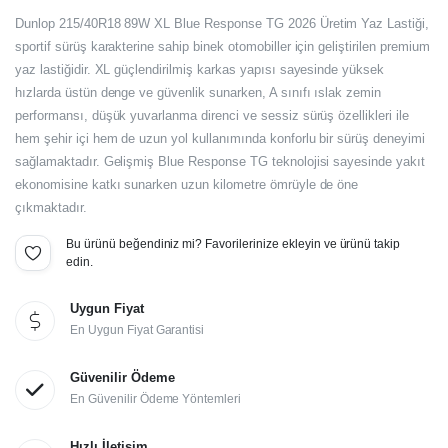
Orijinal
Şu
Dunlop 215/40R18 89W XL Blue Response TG 2026 Üretim Yaz Lastiği,
fiyat:
andaki
sportif sürüş karakterine sahip binek otomobiller için geliştirilen premium
yaz lastiğidir. XL güçlendirilmiş karkas yapısı sayesinde yüksek
fiyat:
7.140,00₺.
hızlarda üstün denge ve güvenlik sunarken, A sınıfı ıslak zemin
5.950,00₺.
performansı, düşük yuvarlanma direnci ve sessiz sürüş özellikleri ile
hem şehir içi hem de uzun yol kullanımında konforlu bir sürüş deneyimi
sağlamaktadır. Gelişmiş Blue Response TG teknolojisi sayesinde yakıt
ekonomisine katkı sunarken uzun kilometre ömrüyle de öne
çıkmaktadır.
Bu ürünü beğendiniz mi? Favorilerinize ekleyin ve ürünü takip
edin.
Uygun Fiyat
En Uygun Fiyat Garantisi
Güvenilir Ödeme
En Güvenilir Ödeme Yöntemleri
Hızlı İletişim