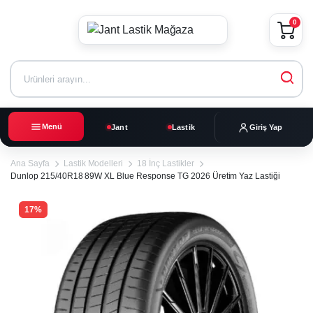
0
Menü
Jant
Lastik
Giriş Yap
Ana Sayfa
Lastik Modelleri
18 İnç Lastikler
Dunlop 215/40R18 89W XL Blue Response TG 2026 Üretim Yaz Lastiği
17%