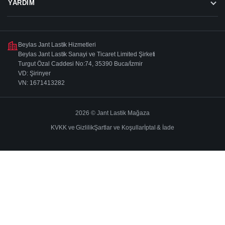
YARDIM
Beylas Jant Lastik Hizmetleri
Beylas Jant Lastik Sanayi ve Ticaret Limited Şirketi
Turgut Özal Caddesi No:74, 35390 Buca/İzmir
VD: Şirinyer
VN: 1671413282
2026 © Jant Lastik Mağaza
KVKK ve Gizlilik
Şartlar ve Koşullar
İptal & İade