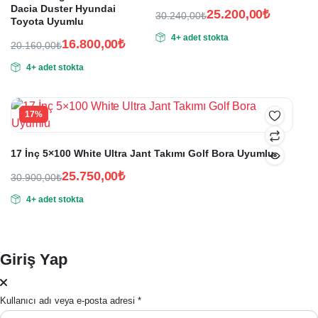
Dacia Duster Hyundai
25.200,00
₺
30.240,00
₺
Toyota Uyumlu
Orijinal
Şu
4+ adet stokta
fiyat:
andaki
16.800,00
₺
20.160,00
₺
Orijinal
Şu
fiyat:
30.240,00₺.
4+ adet stokta
fiyat:
andaki
25.200,00₺.
fiyat:
20.160,00₺.
16.800,00₺.
17%
17 İnç 5×100 White Ultra Jant Takımı Golf Bora Uyumlu
25.750,00
₺
30.900,00
₺
Orijinal
Şu
4+ adet stokta
fiyat:
andaki
fiyat:
30.900,00₺.
25.750,00₺.
Giriş Yap
Kullanıcı adı veya e-posta adresi
*