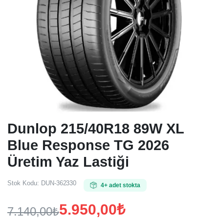
Dunlop 215/40R18 89W XL
Blue Response TG 2026
Üretim Yaz Lastiği
Stok Kodu:
DUN-362330
4+ adet stokta
5.950,00
₺
7.140,00
₺