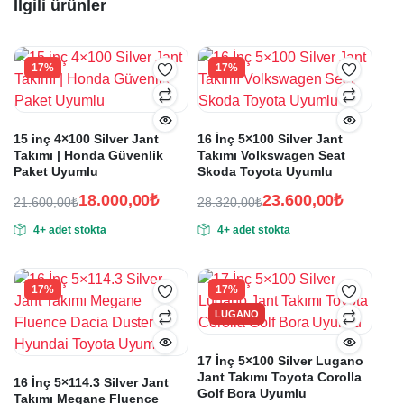
İlgili ürünler
17%
17%
15 inç 4×100 Silver Jant
16 İnç 5×100 Silver Jant
Takımı | Honda Güvenlik
Takımı Volkswagen Seat
Paket Uyumlu
Skoda Toyota Uyumlu
18.000,00
₺
23.600,00
₺
21.600,00
₺
28.320,00
₺
Orijinal
Şu
Orijinal
Şu
4+ adet stokta
4+ adet stokta
fiyat:
andaki
fiyat:
andaki
fiyat:
fiyat:
21.600,00₺.
28.320,00₺.
18.000,00₺.
23.600,00₺.
17%
17%
LUGANO
17 İnç 5×100 Silver Lugano
Jant Takımı Toyota Corolla
16 İnç 5×114.3 Silver Jant
Golf Bora Uyumlu
Takımı Megane Fluence