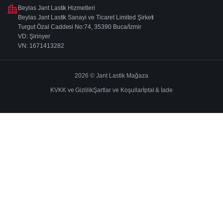
Beylas Jant Lastik Hizmetleri
Beylas Jant Lastik Sanayi ve Ticaret Limited Şirketi
Turgut Özal Caddesi No:74, 35390 Buca/İzmir
VD: Şirinyer
VN: 1671413282
2026 © Jant Lastik Mağaza
KVKK ve Gizlilik
Şartlar ve Koşullar
İptal & İade