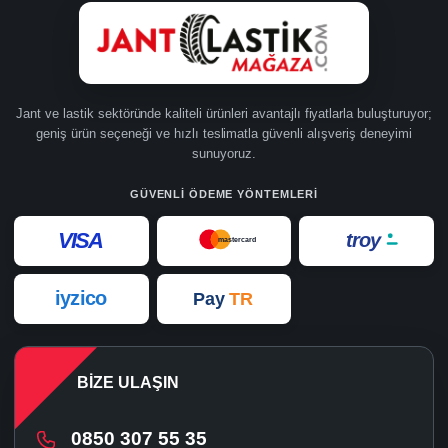
Jant ve lastik sektöründe kaliteli ürünleri avantajlı fiyatlarla buluşturuyor;
geniş ürün seçeneği ve hızlı teslimatla güvenli alışveriş deneyimi
sunuyoruz.
GÜVENLI ÖDEME YÖNTEMLERI
VISA
troy
mastercard
iyzico
Pay
TR
BIZE ULAŞIN
0850 307 55 35