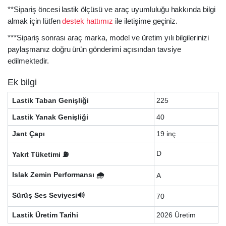
**Sipariş öncesi lastik ölçüsü ve araç uyumluluğu hakkında bilgi
almak için lütfen
destek hattımız
ile iletişime geçiniz.
***Sipariş sonrası araç marka, model ve üretim yılı bilgilerinizi
paylaşmanız doğru ürün gönderimi açısından tavsiye
edilmektedir.
Ek bilgi
Lastik Taban Genişliği
225
Lastik Yanak Genişliği
40
Jant Çapı
19 inç
D
Yakıt Tüketimi ⛽
Islak Zemin Performansı 🌧️
A
Sürüş Ses Seviyesi🔊
70
Lastik Üretim Tarihi
2026 Üretim