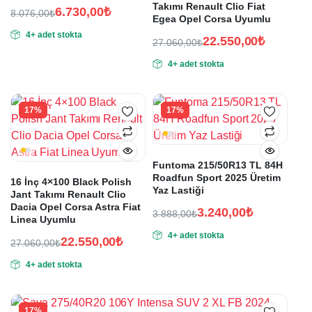
Takımı Renault Clio Fiat
6.730,00
₺
8.076,00
₺
Egea Opel Corsa Uyumlu
Orijinal
Şu
4+ adet stokta
fiyat:
andaki
22.550,00
₺
27.060,00
₺
fiyat:
Orijinal
Şu
8.076,00₺.
4+ adet stokta
fiyat:
andaki
6.730,00₺.
fiyat:
27.060,00₺.
22.550,00₺.
17%
17%
Funtoma 215/50R13 TL 84H
Roadfun Sport 2025 Üretim
16 İnç 4×100 Black Polish
Yaz Lastiği
Jant Takımı Renault Clio
Dacia Opel Corsa Astra Fiat
3.240,00
₺
3.888,00
₺
Linea Uyumlu
Orijinal
Şu
4+ adet stokta
fiyat:
andaki
22.550,00
₺
27.060,00
₺
Orijinal
Şu
fiyat:
3.888,00₺.
4+ adet stokta
fiyat:
andaki
3.240,00₺.
fiyat:
27.060,00₺.
22.550,00₺.
17%