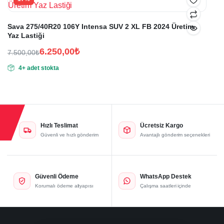
Sava 275/40R20 106Y Intensa SUV 2 XL FB 2024 Üretim
Yaz Lastiği
6.250,00
₺
7.500,00
₺
Orijinal
Şu
4+ adet stokta
fiyat:
andaki
fiyat:
7.500,00₺.
6.250,00₺.
Hızlı Teslimat
Ücretsiz Kargo
Güvenli ve hızlı gönderim
Avantajlı gönderim seçenekleri
Güvenli Ödeme
WhatsApp Destek
Korumalı ödeme altyapısı
Çalışma saatleri içinde