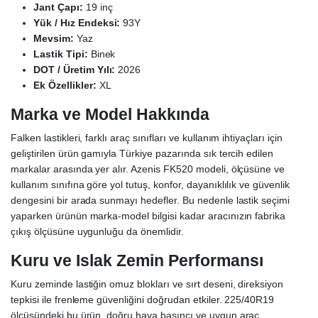
Jant Çapı:
19 inç
Yük / Hız Endeksi:
93Y
Mevsim:
Yaz
Lastik Tipi:
Binek
DOT / Üretim Yılı:
2026
Ek Özellikler:
XL
Marka ve Model Hakkında
Falken lastikleri, farklı araç sınıfları ve kullanım ihtiyaçları için
geliştirilen ürün gamıyla Türkiye pazarında sık tercih edilen
markalar arasında yer alır. Azenis FK520 modeli, ölçüsüne ve
kullanım sınıfına göre yol tutuş, konfor, dayanıklılık ve güvenlik
dengesini bir arada sunmayı hedefler. Bu nedenle lastik seçimi
yaparken ürünün marka-model bilgisi kadar aracınızın fabrika
çıkış ölçüsüne uygunluğu da önemlidir.
Kuru ve Islak Zemin Performansı
Kuru zeminde lastiğin omuz blokları ve sırt deseni, direksiyon
tepkisi ile frenleme güvenliğini doğrudan etkiler. 225/40R19
ölçüsündeki bu ürün, doğru hava basıncı ve uygun araç