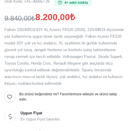
Stok Kodu:
FAL-360567-26
4+ adet stokta
8.200,00
₺
9.840,00
₺
Orijinal
Şu
Falken 225/40R19 93Y XL Azenis FK520 (2026), 225/40R19 ölçüsünde
fiyat:
andaki
yaz kullanımına uygun binek lastik seçeneğidir. Falken Azenis FK520
modeli 93Y yük ve hız endeksi, XL özellikleri ile günlük kullanımda
fiyat:
9.840,00₺.
güvenli yol tutuş, dengeli frenleme ve konforlu sürüş beklentilerine
8.200,00₺.
cevap vermek için tercih edilebilir. Volkswagen Passat, Skoda Superb,
Toyota Corolla, Honda Civic, Renault Megane gibi araçlarda ölçü
uyumluluğu kontrol edilerek değerlendirilebilir. Sipariş öncesinde
aracınızın mevcut lastik ölçüsü, yük endeksi, hız endeksi ve kullanım
ihtiyacı mutlaka kontrol edilmelidir.
Bu ürünü beğendiniz mi? Favorilerinize ekleyin ve ürünü takip
edin.
Uygun Fiyat
En Uygun Fiyat Garantisi