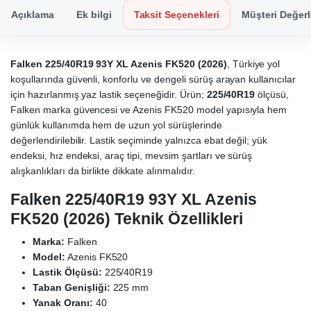
Açıklama
Ek bilgi
Taksit Seçenekleri
Müşteri Değerl
Falken 225/40R19 93Y XL Azenis FK520 (2026)
, Türkiye yol
koşullarında güvenli, konforlu ve dengeli sürüş arayan kullanıcılar
için hazırlanmış yaz lastik seçeneğidir. Ürün;
225/40R19
ölçüsü,
Falken marka güvencesi ve Azenis FK520 model yapısıyla hem
günlük kullanımda hem de uzun yol sürüşlerinde
değerlendirilebilir. Lastik seçiminde yalnızca ebat değil; yük
endeksi, hız endeksi, araç tipi, mevsim şartları ve sürüş
alışkanlıkları da birlikte dikkate alınmalıdır.
Falken 225/40R19 93Y XL Azenis
FK520 (2026) Teknik Özellikleri
Marka:
Falken
Model:
Azenis FK520
Lastik Ölçüsü:
225/40R19
Taban Genişliği:
225 mm
Yanak Oranı:
40