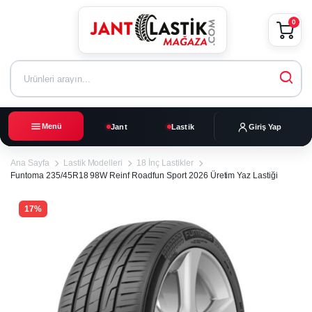
0
Menü
Jant
Lastik
Giriş Yap
Ana Sayfa
Lastik Modelleri
18 İnç Lastikler
Funtoma 235/45R18 98W Reinf Roadfun Sport 2026 Üretim Yaz Lastiği
17%