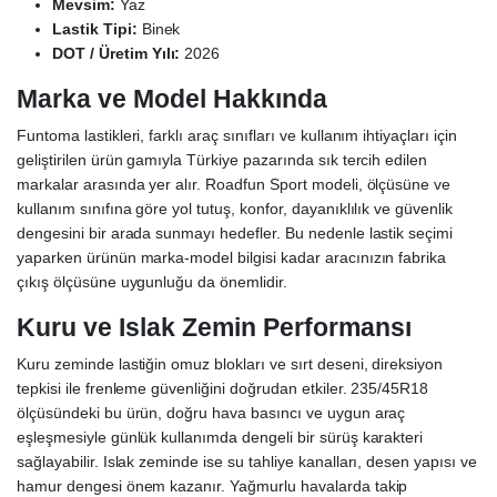
Mevsim:
Yaz
Lastik Tipi:
Binek
DOT / Üretim Yılı:
2026
Marka ve Model Hakkında
Funtoma lastikleri, farklı araç sınıfları ve kullanım ihtiyaçları için
geliştirilen ürün gamıyla Türkiye pazarında sık tercih edilen
markalar arasında yer alır. Roadfun Sport modeli, ölçüsüne ve
kullanım sınıfına göre yol tutuş, konfor, dayanıklılık ve güvenlik
dengesini bir arada sunmayı hedefler. Bu nedenle lastik seçimi
yaparken ürünün marka-model bilgisi kadar aracınızın fabrika
çıkış ölçüsüne uygunluğu da önemlidir.
Kuru ve Islak Zemin Performansı
Kuru zeminde lastiğin omuz blokları ve sırt deseni, direksiyon
tepkisi ile frenleme güvenliğini doğrudan etkiler. 235/45R18
ölçüsündeki bu ürün, doğru hava basıncı ve uygun araç
eşleşmesiyle günlük kullanımda dengeli bir sürüş karakteri
sağlayabilir. Islak zeminde ise su tahliye kanalları, desen yapısı ve
hamur dengesi önem kazanır. Yağmurlu havalarda takip