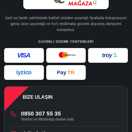
Jant ve lastik sektöründe kaliteli ürünleri avantajlı fiyatlarla buluşturuyor;
geniş ürün seçeneği ve hızlı teslimatla güvenli alışveriş deneyimi
sunuyoruz.
GÜVENLI ÖDEME YÖNTEMLERI
VISA
troy
mastercard
iyzico
Pay
TR
BIZE ULAŞIN
0850 307 55 35
Telefon ve WhatsApp destek hattı