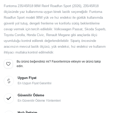
Orijinal
Şu
Funtoma 235/45R18 98W Reinf Roadfun Sport (2026), 235/45R18
fiyat:
andaki
ölçüsünde yaz kullanımına uygun binek lastik seçeneğidir. Funtoma
Roadfun Sport modeli 98W yük ve hız endeksi ile günlük kullanımda
fiyat:
5.628,00₺.
güvenli yol tutuş, dengeli frenleme ve konforlu sürüş beklentilerine
4.690,00₺.
cevap vermek için tercih edilebilir. Volkswagen Passat, Skoda Superb,
Toyota Corolla, Honda Civic, Renault Megane gibi araçlarda ölçü
uyumluluğu kontrol edilerek değerlendirilebilir. Sipariş öncesinde
aracınızın mevcut lastik ölçüsü, yük endeksi, hız endeksi ve kullanım
ihtiyacı mutlaka kontrol edilmelidir.
Bu ürünü beğendiniz mi? Favorilerinize ekleyin ve ürünü takip
edin.
Uygun Fiyat
En Uygun Fiyat Garantisi
Güvenilir Ödeme
En Güvenilir Ödeme Yöntemleri
Hızlı İletişim