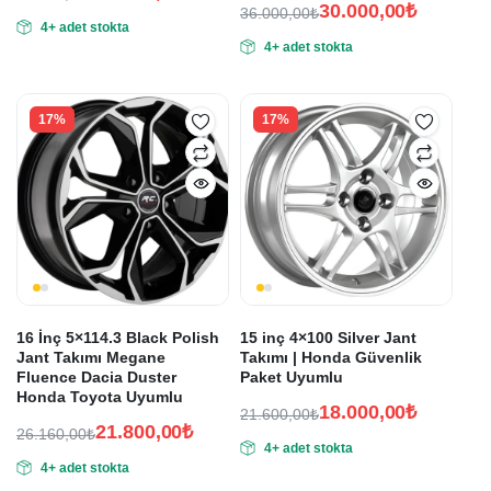
30.000,00
₺
Orijinal
Şu
36.000,00
₺
4+ adet stokta
Orijinal
Şu
fiyat:
andaki
4+ adet stokta
fiyat:
andaki
fiyat:
27.060,00₺.
fiyat:
36.000,00₺.
22.550,00₺.
30.000,00₺.
17%
17%
16 İnç 5×114.3 Black Polish
15 inç 4×100 Silver Jant
Jant Takımı Megane
Takımı | Honda Güvenlik
Fluence Dacia Duster
Paket Uyumlu
Honda Toyota Uyumlu
18.000,00
₺
21.600,00
₺
21.800,00
₺
Orijinal
Şu
26.160,00
₺
4+ adet stokta
Orijinal
Şu
fiyat:
andaki
4+ adet stokta
fiyat:
andaki
fiyat:
21.600,00₺.