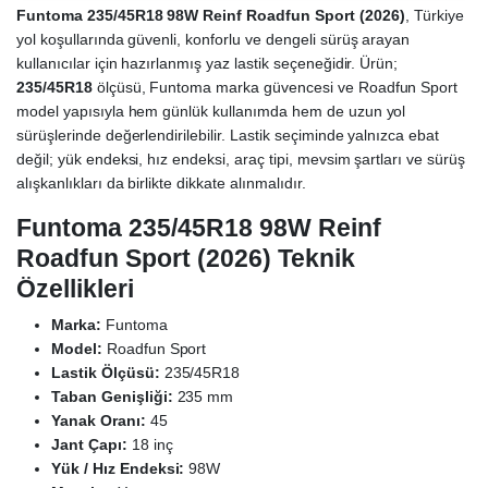
Funtoma 235/45R18 98W Reinf Roadfun Sport (2026)
, Türkiye
yol koşullarında güvenli, konforlu ve dengeli sürüş arayan
kullanıcılar için hazırlanmış yaz lastik seçeneğidir. Ürün;
235/45R18
ölçüsü, Funtoma marka güvencesi ve Roadfun Sport
model yapısıyla hem günlük kullanımda hem de uzun yol
sürüşlerinde değerlendirilebilir. Lastik seçiminde yalnızca ebat
değil; yük endeksi, hız endeksi, araç tipi, mevsim şartları ve sürüş
alışkanlıkları da birlikte dikkate alınmalıdır.
Funtoma 235/45R18 98W Reinf
Roadfun Sport (2026) Teknik
Özellikleri
Marka:
Funtoma
Model:
Roadfun Sport
Lastik Ölçüsü:
235/45R18
Taban Genişliği:
235 mm
Yanak Oranı:
45
Jant Çapı:
18 inç
Yük / Hız Endeksi:
98W