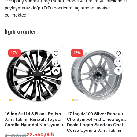
***Sipariş sonrası araç marka, model ve üretim yılı bilgilerinizi
paylaşmanız doğru ürün gönderimi açısından tavsiye
edilmektedir.
İlgili ürünler
17%
17%
16 İnç 5×114.3 Black Polish
17 İnç 4×100 Silver Renault
Jant Takımı Renault Toyota
Clio Symbol Fiat Linea Egea
Corolla Hyundai Kia Uyumlu
Dacia Logan Sandero Opel
Corsa Uyumlu Jant Takımı
22.550,00
₺
27.060,00
₺