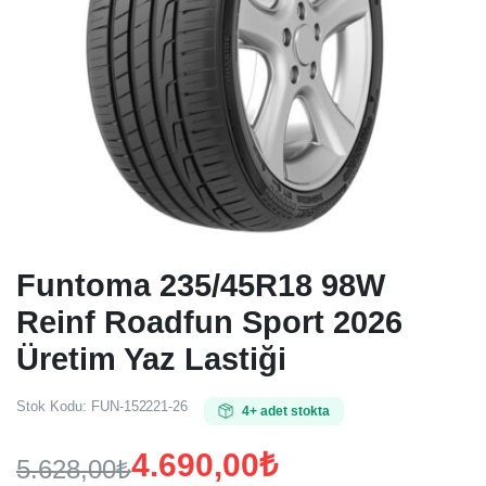
Funtoma 235/45R18 98W
Reinf Roadfun Sport 2026
Üretim Yaz Lastiği
Stok Kodu:
FUN-152221-26
4+ adet stokta
4.690,00
₺
5.628,00
₺