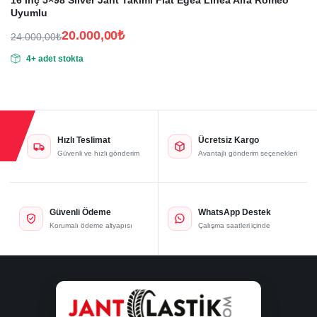
16 İnç 5×98 Silver Jant Takımı Fiat Egea Linea Alfa Romeo
Uyumlu
20.000,00
₺
24.000,00
₺
Orijinal
Şu
4+ adet stokta
fiyat:
andaki
fiyat:
24.000,00₺.
20.000,00₺.
Hızlı Teslimat
Ücretsiz Kargo
Güvenli ve hızlı gönderim
Avantajlı gönderim seçenekleri
Güvenli Ödeme
WhatsApp Destek
Korumalı ödeme altyapısı
Çalışma saatleri içinde