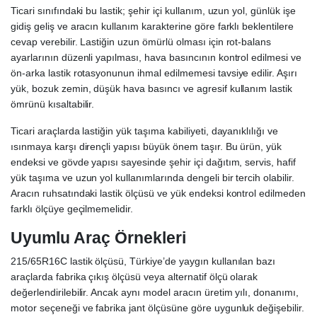
Ticari sınıfındaki bu lastik; şehir içi kullanım, uzun yol, günlük işe
gidiş geliş ve aracın kullanım karakterine göre farklı beklentilere
cevap verebilir. Lastiğin uzun ömürlü olması için rot-balans
ayarlarının düzenli yapılması, hava basıncının kontrol edilmesi ve
ön-arka lastik rotasyonunun ihmal edilmemesi tavsiye edilir. Aşırı
yük, bozuk zemin, düşük hava basıncı ve agresif kullanım lastik
ömrünü kısaltabilir.
Ticari araçlarda lastiğin yük taşıma kabiliyeti, dayanıklılığı ve
ısınmaya karşı dirençli yapısı büyük önem taşır. Bu ürün, yük
endeksi ve gövde yapısı sayesinde şehir içi dağıtım, servis, hafif
yük taşıma ve uzun yol kullanımlarında dengeli bir tercih olabilir.
Aracın ruhsatındaki lastik ölçüsü ve yük endeksi kontrol edilmeden
farklı ölçüye geçilmemelidir.
Uyumlu Araç Örnekleri
215/65R16C lastik ölçüsü, Türkiye’de yaygın kullanılan bazı
araçlarda fabrika çıkış ölçüsü veya alternatif ölçü olarak
değerlendirilebilir. Ancak aynı model aracın üretim yılı, donanımı,
motor seçeneği ve fabrika jant ölçüsüne göre uygunluk değişebilir.