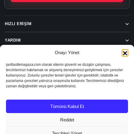
HIZLI ERIŞIM
YARDIM
Onayı Yönet
jantlastikmagaza.com olarak sitenin güvenli ve düzgün çalışması,
Beylas Jant Lastik Hizmetleri
tercihlerinizi hatırlamak ve alışveriş deneyiminizi geliştirmek için çerezler
Beylas Jant Lastik Sanayi ve Ticaret Limited Şirketi
kullanıyoruz. Zorunlu çerezler temel işlevler için gereklidir; istatistik ve
Turgut Özal Caddesi No:74, 35390 Buca/İzmir
pazarlama çerezleri yalnızca onayınızla kullanılır. Tercihlerinizi dilediğiniz
VD: Şirinyer
zaman değiştirebilir veya geri çekebilirsiniz.
VN: 1671413282
Tümünü Kabul Et
2026 © Jant Lastik Mağaza
KVKK ve Gizlilik
Şartlar ve Koşullar
İptal & İade
Reddet
Tercihleri Yönet