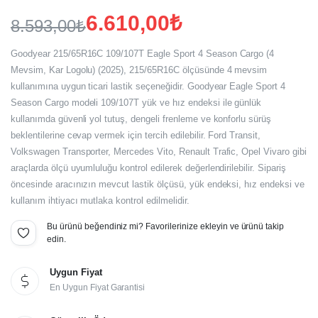
6.610,00
₺
8.593,00
₺
Orijinal
Şu
Goodyear 215/65R16C 109/107T Eagle Sport 4 Season Cargo (4
fiyat:
andaki
Mevsim, Kar Logolu) (2025), 215/65R16C ölçüsünde 4 mevsim
kullanımına uygun ticari lastik seçeneğidir. Goodyear Eagle Sport 4
fiyat:
8.593,00₺.
Season Cargo modeli 109/107T yük ve hız endeksi ile günlük
6.610,00₺.
kullanımda güvenli yol tutuş, dengeli frenleme ve konforlu sürüş
beklentilerine cevap vermek için tercih edilebilir. Ford Transit,
Volkswagen Transporter, Mercedes Vito, Renault Trafic, Opel Vivaro gibi
araçlarda ölçü uyumluluğu kontrol edilerek değerlendirilebilir. Sipariş
öncesinde aracınızın mevcut lastik ölçüsü, yük endeksi, hız endeksi ve
kullanım ihtiyacı mutlaka kontrol edilmelidir.
Bu ürünü beğendiniz mi? Favorilerinize ekleyin ve ürünü takip
edin.
Uygun Fiyat
En Uygun Fiyat Garantisi