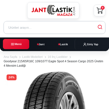
0
Menü
Jant
Lastik
Giriş Yap
Ana Sayfa
Lastik Modelleri
16 İnç Lastikler
Goodyear 215/65R16C 109/107T Eagle Sport 4 Season Cargo 2025 Üretim
4 Mevsim Lastiği
24%