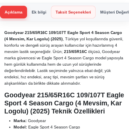
Açıklama
Ek bilgi
Taksit Seçenekleri
Müşteri Değerl
Goodyear 215/65R16C 109/107T Eagle Sport 4 Season Cargo
(4 Mevsim, Kar Logolu) (2025)
, Türkiye yol koşullarında güvenli,
konforlu ve dengeli sürüş arayan kullanıcılar için hazırlanmış 4
mevsim lastik seçeneğidir. Ürün;
215/65R16C
ölçüsü, Goodyear
marka güvencesi ve Eagle Sport 4 Season Cargo model yapısıyla
hem günlük kullanımda hem de uzun yol sürüşlerinde
değerlendirilebilir. Lastik seçiminde yalnızca ebat değil; yük
endeksi, hız endeksi, araç tipi, mevsim şartları ve sürüş
alışkanlıkları da birlikte dikkate alınmalıdır.
Goodyear 215/65R16C 109/107T Eagle
Sport 4 Season Cargo (4 Mevsim, Kar
Logolu) (2025) Teknik Özellikleri
Marka:
Goodyear
Model:
Eagle Sport 4 Season Cargo