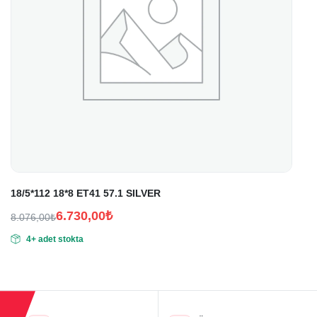
18/5*112 18*8 ET41 57.1 SILVER
6.730,00
₺
8.076,00
₺
Orijinal
Şu
4+ adet stokta
fiyat:
andaki
fiyat:
8.076,00₺.
6.730,00₺.