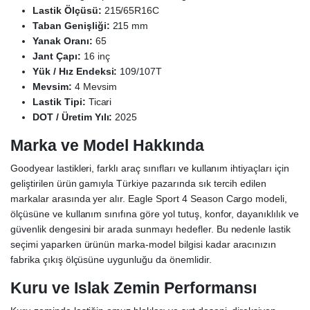
Lastik Ölçüsü:
215/65R16C
Taban Genişliği:
215 mm
Yanak Oranı:
65
Jant Çapı:
16 inç
Yük / Hız Endeksi:
109/107T
Mevsim:
4 Mevsim
Lastik Tipi:
Ticari
DOT / Üretim Yılı:
2025
Marka ve Model Hakkında
Goodyear lastikleri, farklı araç sınıfları ve kullanım ihtiyaçları için
geliştirilen ürün gamıyla Türkiye pazarında sık tercih edilen
markalar arasında yer alır. Eagle Sport 4 Season Cargo modeli,
ölçüsüne ve kullanım sınıfına göre yol tutuş, konfor, dayanıklılık ve
güvenlik dengesini bir arada sunmayı hedefler. Bu nedenle lastik
seçimi yaparken ürünün marka-model bilgisi kadar aracınızın
fabrika çıkış ölçüsüne uygunluğu da önemlidir.
Kuru ve Islak Zemin Performansı