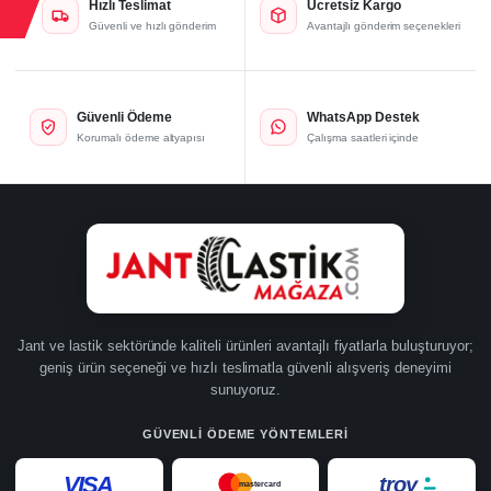
Hızlı Teslimat
Ücretsiz Kargo
Güvenli ve hızlı gönderim
Avantajlı gönderim seçenekleri
Güvenli Ödeme
WhatsApp Destek
Korumalı ödeme altyapısı
Çalışma saatleri içinde
Jant ve lastik sektöründe kaliteli ürünleri avantajlı fiyatlarla buluşturuyor;
geniş ürün seçeneği ve hızlı teslimatla güvenli alışveriş deneyimi
sunuyoruz.
GÜVENLI ÖDEME YÖNTEMLERI
VISA
troy
mastercard