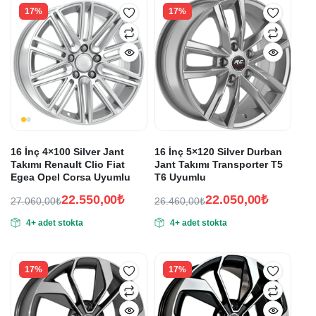
17%
17%
16 İnç 4×100 Silver Jant
16 İnç 5×120 Silver Durban
Takımı Renault Clio Fiat
Jant Takımı Transporter T5
Egea Opel Corsa Uyumlu
T6 Uyumlu
22.550,00
₺
22.050,00
₺
27.060,00
₺
26.460,00
₺
Orijinal
Şu
Orijinal
Şu
4+ adet stokta
4+ adet stokta
fiyat:
andaki
fiyat:
andaki
fiyat:
fiyat:
27.060,00₺.
26.460,00₺.
22.550,00₺.
22.050,00₺.
17%
17%