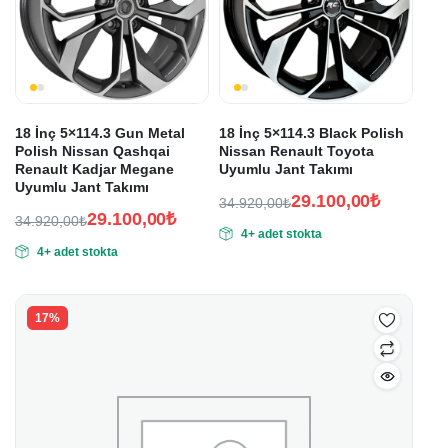
18 İnç 5×114.3 Gun Metal
18 İnç 5×114.3 Black Polish
Polish Nissan Qashqai
Nissan Renault Toyota
Renault Kadjar Megane
Uyumlu Jant Takımı
Uyumlu Jant Takımı
29.100,00
₺
34.920,00
₺
29.100,00
₺
Orijinal
Şu
34.920,00
₺
4+ adet stokta
Orijinal
Şu
fiyat:
andaki
4+ adet stokta
fiyat:
andaki
fiyat:
34.920,00₺.
fiyat:
34.920,00₺.
29.100,00₺.
29.100,00₺.
17%