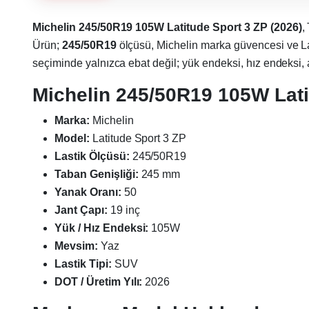
Michelin 245/50R19 105W Latitude Sport 3 ZP (2026)
,
Ürün;
245/50R19
ölçüsü, Michelin marka güvencesi ve La
seçiminde yalnızca ebat değil; yük endeksi, hız endeksi, ara
Michelin 245/50R19 105W Latit
Marka:
Michelin
Model:
Latitude Sport 3 ZP
Lastik Ölçüsü:
245/50R19
Taban Genişliği:
245 mm
Yanak Oranı:
50
Jant Çapı:
19 inç
Yük / Hız Endeksi:
105W
Mevsim:
Yaz
Lastik Tipi:
SUV
DOT / Üretim Yılı:
2026