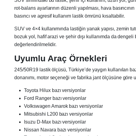
SUV sınıfındaki bu lastik; şehir içi kullanım, uzun yol, gü
rot-balans ayarlarının düzenli yapılması, hava basıncının
basıncı ve agresif kullanım lastik ömrünü kısaltabilir.
SUV ve 4×4 kullanımında lastiğin yanak yapısı, zemin tutun
bozuk yol, hafif arazi ve şehir dışı kullanımda da dengeli 
değerlendirilmelidir.
Uyumlu Araç Örnekleri
245/50R19 lastik ölçüsü, Türkiye’de yaygın kullanılan bazı 
donanımı, motor seçeneği ve fabrika jant ölçüsüne göre u
Toyota Hilux bazı versiyonlar
Ford Ranger bazı versiyonlar
Volkswagen Amarok bazı versiyonlar
Mitsubishi L200 bazı versiyonlar
Isuzu D-Max bazı versiyonlar
Nissan Navara bazı versiyonlar