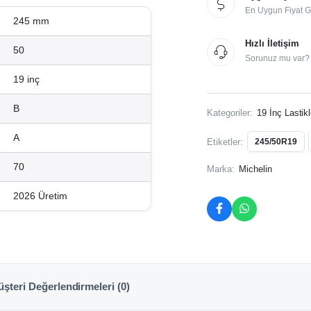
En Uygun Fiyat G
245 mm
Hızlı İletişim
50
Sorunuz mu var? İ
19 inç
B
Kategoriler:
19 İnç Lastikl
A
Etiketler:
245/50R19
70
Marka:
Michelin
2026 Üretim
şteri Değerlendirmeleri (0)