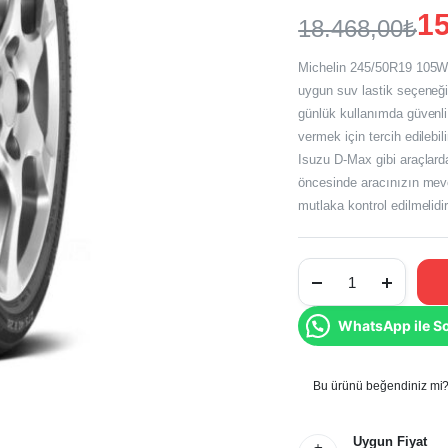
15
18.468,00
₺
Orijinal
Şu
Michelin 245/50R19 105W 
fiyat:
andaki
uygun suv lastik seçeneği
günlük kullanımda güvenli 
fiyat:
18.468,00₺
vermek için tercih edileb
15.390,00₺
Isuzu D-Max gibi araçlarda
öncesinde aracınızın mevc
mutlaka kontrol edilmelidir
Michelin
245/50R19
105W*
Latitude
WhatsApp ile S
Sport
3
Zp
2026
Üretim
Bu ürünü beğendiniz mi? 
Yaz
Lastiği
miktar
Uygun Fiyat