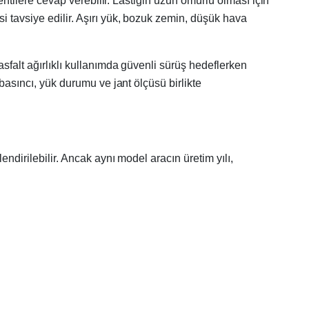
lentilere cevap verebilir. Lastiğin uzun ömürlü olması için
i tavsiye edilir. Aşırı yük, bozuk zemin, düşük hava
asfalt ağırlıklı kullanımda güvenli sürüş hedeflerken
basıncı, yük durumu ve jant ölçüsü birlikte
ndirilebilir. Ancak aynı model aracın üretim yılı,