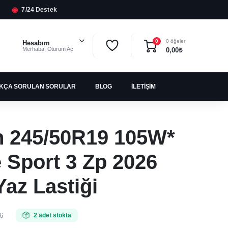
◉
7/24 Destek
0 öğeler
0
Hesabım
Merhaba, Oturum Aç
0,00
₺
IKÇA SORULAN SORULAR
BLOG
İLETIŞIM
n 245/50R19 105W*
e Sport 3 Zp 2026
Yaz Lastiği
6
2 adet stokta