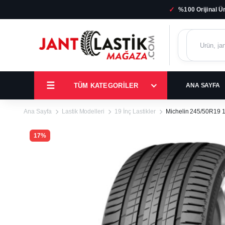
✓
%100 Orijinal Ü
TÜM KATEGORILER
ANA SAYFA
Ana Sayfa
Lastik Modelleri
19 İnç Lastikler
Michelin 245/50R19 1
17%