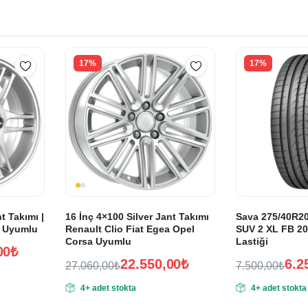
17%
17%
t Takımı |
16 İnç 4×100 Silver Jant Takımı
Sava 275/40R20
t Uyumlu
Renault Clio Fiat Egea Opel
SUV 2 XL FB 20
Corsa Uyumlu
Lastiği
00
₺
22.550,00
₺
6.2
27.060,00
₺
7.500,00
₺
Orijinal
Şu
Orijinal
Şu
4+ adet stokta
4+ adet stokta
fiyat:
andaki
fiyat:
andaki