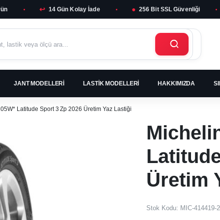
↩
●
rün
14 Gün Kolay İade
256 Bit SSL Güvenliği
JANT MODELLERI
LASTIK MODELLERI
HAKKIMIZDA
S
05W* Latitude Sport 3 Zp 2026 Üretim Yaz Lastiği
Micheli
Latitud
Üretim 
Stok Kodu:
MIC-414419-2