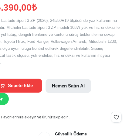
.390,00
₺
Latitude Sport 3 ZP (2026), 245/50R19 ölçüsünde yaz kullanımına
dir. Michelin Latitude Sport 3 ZP modeli 105W yük ve hız endeksi ile
yol tutuş, dengeli frenleme ve konforlu sürüş beklentilerine cevap
.
ilir. Toyota Hilux, Ford Ranger, Volkswagen Amarok, Mitsubishi L200,
.
 ölçü uyumluluğu kontrol edilerek değerlendirilebilir. Sipariş
ut lastik ölçüsü, yük endeksi, hız endeksi ve kullanım ihtiyacı
.
Sepete Ekle
Hemen Satın Al
or
Favorilerinize ekleyin ve ürünü takip edin.
Güvenilir Ödeme