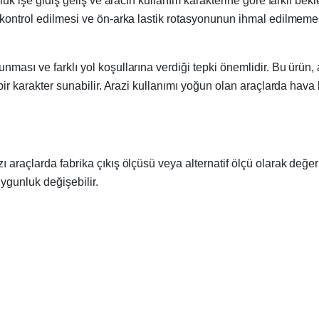
nlük işe gidiş geliş ve aracın kullanım karakterine göre farklı bek
 kontrol edilmesi ve ön-arka lastik rotasyonunun ihmal edilmemes
ması ve farklı yol koşullarına verdiği tepki önemlidir. Bu ürün, 
bir karakter sunabilir. Arazi kullanımı yoğun olan araçlarda hava 
araçlarda fabrika çıkış ölçüsü veya alternatif ölçü olarak değerle
ygunluk değişebilir.