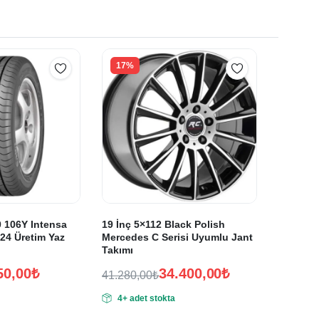
17%
 106Y Intensa
19 İnç 5×112 Black Polish
24 Üretim Yaz
Mercedes C Serisi Uyumlu Jant
Takımı
50,00
₺
34.400,00
₺
41.280,00
₺
Orijinal
Şu
4+ adet stokta
fiyat:
andaki