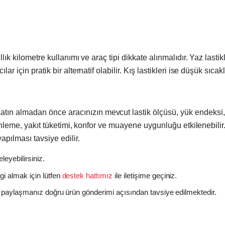
ıllık kilometre kullanımı ve araç tipi dikkate alınmalıdır. Yaz la
r için pratik bir alternatif olabilir. Kış lastikleri ise düşük sıca
atın almadan önce aracınızın mevcut lastik ölçüsü, yük endeksi, h
 frenleme, yakıt tüketimi, konfor ve muayene uygunluğu etkilenebi
apılması tavsiye edilir.
eleyebilirsiniz.
gi almak için lütfen
destek hattımız
ile iletişime geçiniz.
izi paylaşmanız doğru ürün gönderimi açısından tavsiye edilmektedir.