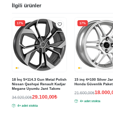
İlgili ürünler
17%
17%
18 İnç 5×114.3 Gun Metal Polish
15 inç 4×100 Silver Jan
Nissan Qashqai Renault Kadjar
Honda Güvenlik Pake
Megane Uyumlu Jant Takımı
18.000,
21.600,00
₺
29.100,00
₺
Orijinal
Şu
34.920,00
₺
4+ adet stokta
Orijinal
Şu
fiyat:
andaki
4+ adet stokta
fiyat:
andaki
fiyat:
21.600,00₺.