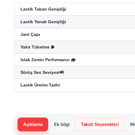
Lastik Taban Genişliği
Lastik Yanak Genişliği
Jant Çapı
Yakıt Tüketimi ⛽
Islak Zemin Performansı 🌧️
Sürüş Ses Seviyesi🔊
Lastik Üretim Tarihi
Açıklama
Ek bilgi
Taksit Seçenekleri
Mü