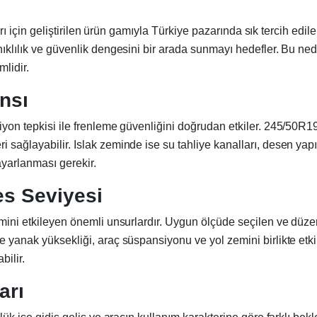
çları için geliştirilen ürün gamıyla Türkiye pazarında sık tercih ed
anıklılık ve güvenlik dengesini bir arada sunmayı hedefler. Bu n
lidir.
nsı
ksiyon tepkisi ile frenleme güvenliğini doğrudan etkiler. 245/50
ri sağlayabilir. Islak zeminde ise su tahliye kanalları, desen 
ayarlanması gerekir.
es Seviyesi
imini etkileyen önemli unsurlardır. Uygun ölçüde seçilen ve düzenl
e yanak yüksekliği, araç süspansiyonu ve yol zemini birlikte etki
ilir.
arı