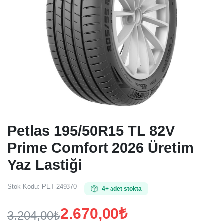
Petlas 195/50R15 TL 82V
Prime Comfort 2026 Üretim
Yaz Lastiği
Stok Kodu:
PET-249370
4+ adet stokta
2.670,00
₺
3.204,00
₺