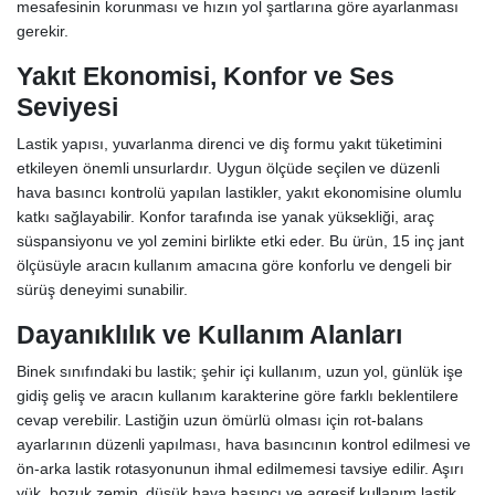
mesafesinin korunması ve hızın yol şartlarına göre ayarlanması
gerekir.
Yakıt Ekonomisi, Konfor ve Ses
Seviyesi
Lastik yapısı, yuvarlanma direnci ve diş formu yakıt tüketimini
etkileyen önemli unsurlardır. Uygun ölçüde seçilen ve düzenli
hava basıncı kontrolü yapılan lastikler, yakıt ekonomisine olumlu
katkı sağlayabilir. Konfor tarafında ise yanak yüksekliği, araç
süspansiyonu ve yol zemini birlikte etki eder. Bu ürün, 15 inç jant
ölçüsüyle aracın kullanım amacına göre konforlu ve dengeli bir
sürüş deneyimi sunabilir.
Dayanıklılık ve Kullanım Alanları
Binek sınıfındaki bu lastik; şehir içi kullanım, uzun yol, günlük işe
gidiş geliş ve aracın kullanım karakterine göre farklı beklentilere
cevap verebilir. Lastiğin uzun ömürlü olması için rot-balans
ayarlarının düzenli yapılması, hava basıncının kontrol edilmesi ve
ön-arka lastik rotasyonunun ihmal edilmemesi tavsiye edilir. Aşırı
yük, bozuk zemin, düşük hava basıncı ve agresif kullanım lastik