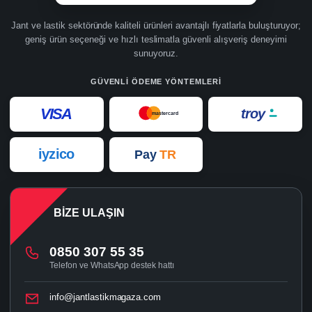
Jant ve lastik sektöründe kaliteli ürünleri avantajlı fiyatlarla buluşturuyor;
geniş ürün seçeneği ve hızlı teslimatla güvenli alışveriş deneyimi
sunuyoruz.
GÜVENLI ÖDEME YÖNTEMLERI
VISA
troy
mastercard
iyzico
Pay
TR
BIZE ULAŞIN
0850 307 55 35
Telefon ve WhatsApp destek hattı
info@jantlastikmagaza.com