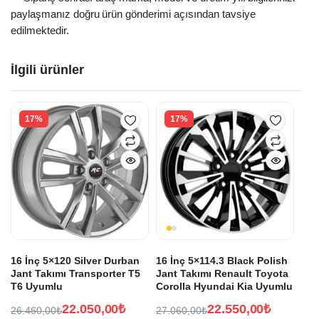
paylaşmanız doğru ürün gönderimi açısından tavsiye
edilmektedir.
İlgili ürünler
17%
17%
16 İnç 5×120 Silver Durban
16 İnç 5×114.3 Black Polish
Jant Takımı Transporter T5
Jant Takımı Renault Toyota
T6 Uyumlu
Corolla Hyundai Kia Uyumlu
22.050,00
₺
22.550,00
₺
26.460,00
₺
27.060,00
₺