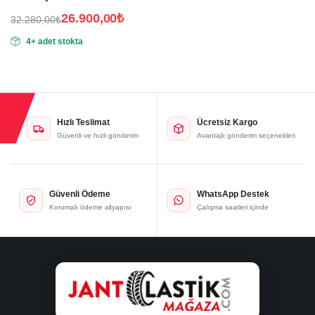
26.900,00
₺
32.280,00
₺
Orijinal
Şu
4+ adet stokta
fiyat:
andaki
fiyat:
32.280,00₺.
26.900,00₺.
Hızlı Teslimat
Ücretsiz Kargo
Güvenli ve hızlı gönderim
Avantajlı gönderim seçenekleri
Güvenli Ödeme
WhatsApp Destek
Korumalı ödeme altyapısı
Çalışma saatleri içinde