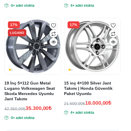
Orijinal
Şu
Orijinal
Şu
4+ adet stokta
4+ adet stokta
fiyat:
andaki
fiyat:
andaki
fiyat:
fiyat:
26.460,00₺.
27.060,00₺.
22.050,00₺.
22.550,00₺.
17%
17%
LUGANO
19 İnç 5×112 Gun Metal
15 inç 4×100 Silver Jant
Lugano Volkswagen Seat
Takımı | Honda Güvenlik
Skoda Mercedes Uyumlu
Paket Uyumlu
Jant Takımı
18.000,00
₺
21.600,00
₺
35.300,00
₺
Orijinal
Şu
42.360,00
₺
4+ adet stokta
Orijinal
Şu
fiyat:
andaki
4+ adet stokta
fiyat:
andaki
fiyat:
21.600,00₺.
fiyat:
42.360,00₺.
18.000,00₺.