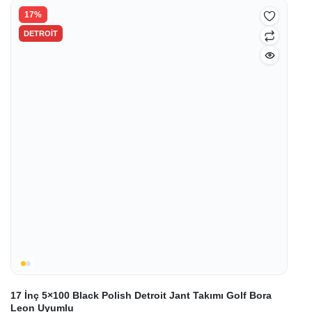
35.300,00₺.
17%
DETROIT
17 İnç 5×100 Black Polish Detroit Jant Takımı Golf Bora
Leon Uyumlu