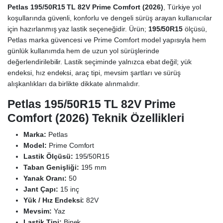
Petlas 195/50R15 TL 82V Prime Comfort (2026)
, Türkiye yol
koşullarında güvenli, konforlu ve dengeli sürüş arayan kullanıcılar
için hazırlanmış yaz lastik seçeneğidir. Ürün;
195/50R15
ölçüsü,
Petlas marka güvencesi ve Prime Comfort model yapısıyla hem
günlük kullanımda hem de uzun yol sürüşlerinde
değerlendirilebilir. Lastik seçiminde yalnızca ebat değil; yük
endeksi, hız endeksi, araç tipi, mevsim şartları ve sürüş
alışkanlıkları da birlikte dikkate alınmalıdır.
Petlas 195/50R15 TL 82V Prime
Comfort (2026) Teknik Özellikleri
Marka:
Petlas
Model:
Prime Comfort
Lastik Ölçüsü:
195/50R15
Taban Genişliği:
195 mm
Yanak Oranı:
50
Jant Çapı:
15 inç
Yük / Hız Endeksi:
82V
Mevsim:
Yaz
Lastik Tipi:
Binek