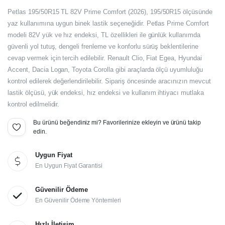
Orijinal
Şu
Petlas 195/50R15 TL 82V Prime Comfort (2026), 195/50R15 ölçüsünde
fiyat:
andaki
yaz kullanımına uygun binek lastik seçeneğidir. Petlas Prime Comfort
modeli 82V yük ve hız endeksi, TL özellikleri ile günlük kullanımda
fiyat:
3.204,00₺.
güvenli yol tutuş, dengeli frenleme ve konforlu sürüş beklentilerine
2.670,00₺.
cevap vermek için tercih edilebilir. Renault Clio, Fiat Egea, Hyundai
Accent, Dacia Logan, Toyota Corolla gibi araçlarda ölçü uyumluluğu
kontrol edilerek değerlendirilebilir. Sipariş öncesinde aracınızın mevcut
lastik ölçüsü, yük endeksi, hız endeksi ve kullanım ihtiyacı mutlaka
kontrol edilmelidir.
Bu ürünü beğendiniz mi? Favorilerinize ekleyin ve ürünü takip
edin.
Uygun Fiyat
En Uygun Fiyat Garantisi
Güvenilir Ödeme
En Güvenilir Ödeme Yöntemleri
Hızlı İletişim