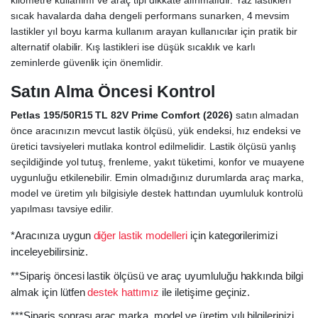
kilometre kullanımı ve araç tipi dikkate alınmalıdır. Yaz lastikleri
sıcak havalarda daha dengeli performans sunarken, 4 mevsim
lastikler yıl boyu karma kullanım arayan kullanıcılar için pratik bir
alternatif olabilir. Kış lastikleri ise düşük sıcaklık ve karlı
zeminlerde güvenlik için önemlidir.
Satın Alma Öncesi Kontrol
Petlas 195/50R15 TL 82V Prime Comfort (2026)
satın almadan
önce aracınızın mevcut lastik ölçüsü, yük endeksi, hız endeksi ve
üretici tavsiyeleri mutlaka kontrol edilmelidir. Lastik ölçüsü yanlış
seçildiğinde yol tutuş, frenleme, yakıt tüketimi, konfor ve muayene
uygunluğu etkilenebilir. Emin olmadığınız durumlarda araç marka,
model ve üretim yılı bilgisiyle destek hattından uyumluluk kontrolü
yapılması tavsiye edilir.
*Aracınıza uygun
diğer lastik modelleri
için kategorilerimizi
inceleyebilirsiniz.
**Sipariş öncesi lastik ölçüsü ve araç uyumluluğu hakkında bilgi
almak için lütfen
destek hattımız
ile iletişime geçiniz.
***Sipariş sonrası araç marka, model ve üretim yılı bilgilerinizi