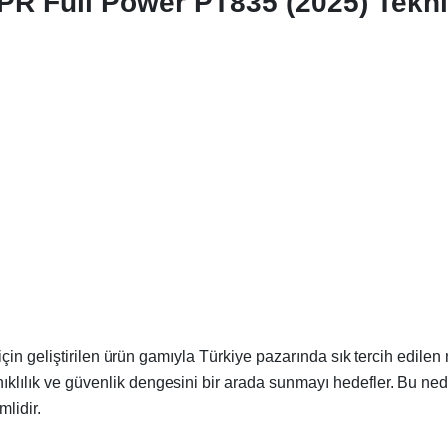
R Full Power PT835 (2025) Teknik
ları için geliştirilen ürün gamıyla Türkiye pazarında sık tercih edi
anıklılık ve güvenlik dengesini bir arada sunmayı hedefler. Bu n
lidir.