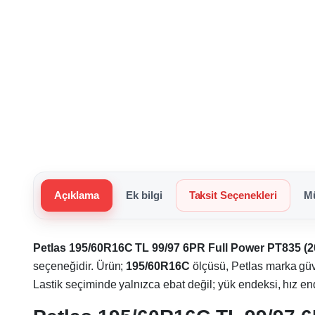
Açıklama
Ek bilgi
Taksit Seçenekleri
Mü
Petlas 195/60R16C TL 99/97 6PR Full Power PT835 (2
seçeneğidir. Ürün;
195/60R16C
ölçüsü, Petlas marka güv
Lastik seçiminde yalnızca ebat değil; yük endeksi, hız endek