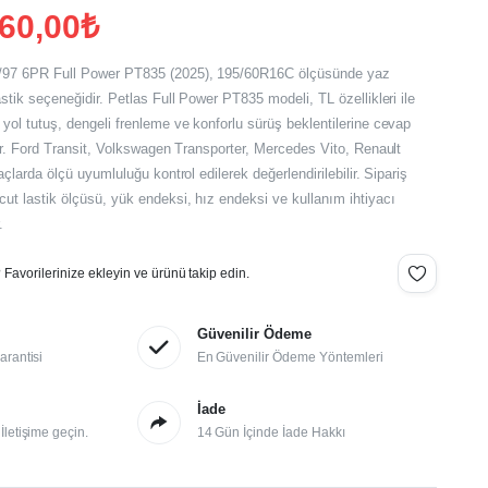
060,00
₺
/97 6PR Full Power PT835 (2025), 195/60R16C ölçüsünde yaz
astik seçeneğidir. Petlas Full Power PT835 modeli, TL özellikleri ile
yol tutuş, dengeli frenleme ve konforlu sürüş beklentilerine cevap
lir. Ford Transit, Volkswagen Transporter, Mercedes Vito, Renault
açlarda ölçü uyumluluğu kontrol edilerek değerlendirilebilir. Sipariş
ut lastik ölçüsü, yük endeksi, hız endeksi ve kullanım ihtiyacı
.
Favorilerinize ekleyin ve ürünü takip edin.
Güvenilir Ödeme
arantisi
En Güvenilir Ödeme Yöntemleri
İade
letişime geçin.
14 Gün İçinde İade Hakkı