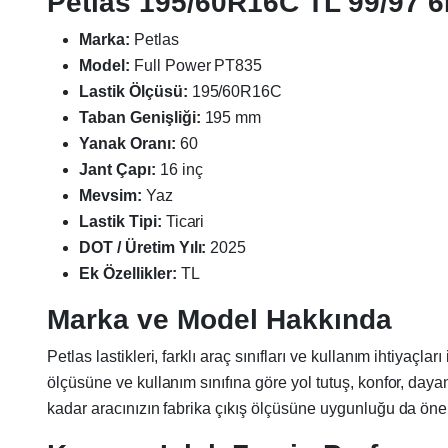
Petlas 195/60R16C TL 99/97 6P
Marka:
Petlas
Model:
Full Power PT835
Lastik Ölçüsü:
195/60R16C
Taban Genişliği:
195 mm
Yanak Oranı:
60
Jant Çapı:
16 inç
Mevsim:
Yaz
Lastik Tipi:
Ticari
DOT / Üretim Yılı:
2025
Ek Özellikler:
TL
Marka ve Model Hakkında
Petlas lastikleri, farklı araç sınıfları ve kullanım ihtiyaç
ölçüsüne ve kullanım sınıfına göre yol tutuş, konfor, day
kadar aracınızın fabrika çıkış ölçüsüne uygunluğu da önem