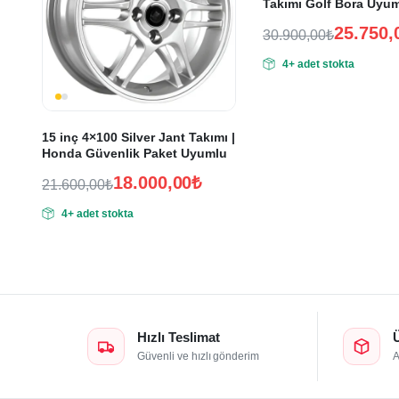
Takımı Golf Bora Uyu
25.750,
30.900,00
₺
Orijinal
Şu
4+ adet stokta
fiyat:
andaki
fiyat:
30.900,00₺.
25.750,00₺.
15 inç 4×100 Silver Jant Takımı |
Honda Güvenlik Paket Uyumlu
18.000,00
₺
21.600,00
₺
Orijinal
Şu
4+ adet stokta
fiyat:
andaki
fiyat:
21.600,00₺.
18.000,00₺.
Hızlı Teslimat
Güvenli ve hızlı gönderim
A