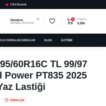
◉
7/24 Destek
0 öğeler
0
Hesabım
Merhaba, Oturum Aç
0,00
₺
IKÇA SORULAN SORULAR
BLOG
İLETIŞIM
195/60R16C TL 99/97
l Power PT835 2025
Yaz Lastiği
Stokta yok