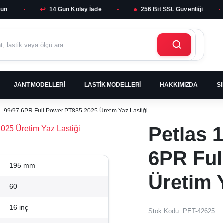
↩
●
rün
14 Gün Kolay İade
256 Bit SSL Güvenliği
JANT MODELLERI
LASTIK MODELLERI
HAKKIMIZDA
S
 99/97 6PR Full Power PT835 2025 Üretim Yaz Lastiği
Petlas 
6PR Ful
195 mm
Üretim 
60
16 inç
Stok Kodu:
PET-42625