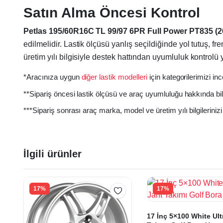
Satın Alma Öncesi Kontrol
Petlas 195/60R16C TL 99/97 6PR Full Power PT835 (2
edilmelidir. Lastik ölçüsü yanlış seçildiğinde yol tutuş,
üretim yılı bilgisiyle destek hattından uyumluluk kontrolü y
*Aracınıza uygun
diğer lastik modelleri
için kategorilerimizi inc
**Sipariş öncesi lastik ölçüsü ve araç uyumluluğu hakkında bil
***Sipariş sonrası araç marka, model ve üretim yılı bilgilerin
İlgili ürünler
17%
17%
17 İnç 5×100 White Ult