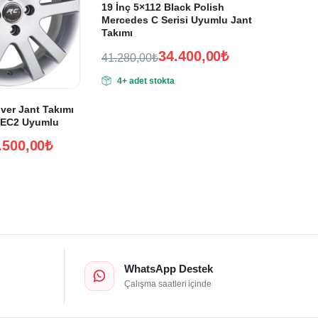
19 İnç 5×112 Black Polish
Mercedes C Serisi Uyumlu Jant
Takımı
34.400,00
₺
41.280,00
₺
Orijinal
Şu
4+ adet stokta
fiyat:
andaki
fiyat:
41.280,00₺.
lver Jant Takımı
34.400,00₺.
TEC2 Uyumlu
.500,00
₺
WhatsApp Destek
Çalışma saatleri içinde