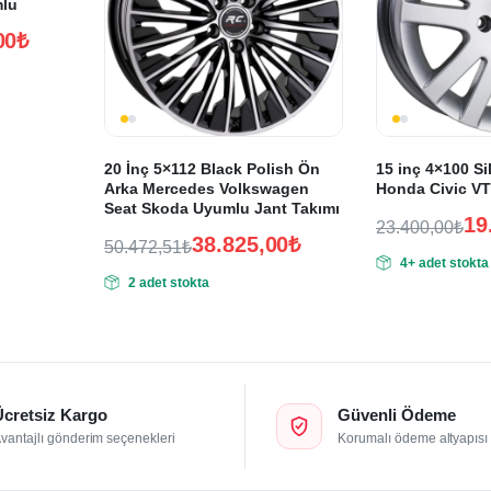
mlu
00
₺
20 İnç 5×112 Black Polish Ön
15 inç 4×100 Si
Arka Mercedes Volkswagen
Honda Civic V
Seat Skoda Uyumlu Jant Takımı
19
23.400,00
₺
38.825,00
₺
Orijinal
Şu
50.472,51
₺
4+ adet stokta
Orijinal
Şu
fiyat:
andaki
2 adet stokta
fiyat:
andaki
fiyat:
23.400,00₺.
fiyat:
50.472,51₺.
19.500,00₺.
38.825,00₺.
Ücretsiz Kargo
Güvenli Ödeme
vantajlı gönderim seçenekleri
Korumalı ödeme altyapısı