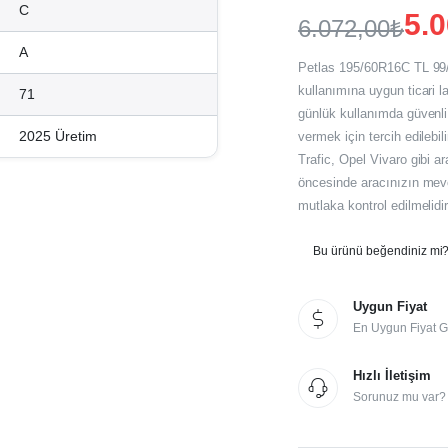
C
5.
6.072,00
₺
Orijinal
Şu
A
Petlas 195/60R16C TL 99
fiyat:
andaki
kullanımına uygun ticari l
71
günlük kullanımda güvenli 
fiyat:
6.072,00₺.
2025 Üretim
vermek için tercih edilebi
5.060,00₺.
Trafic, Opel Vivaro gibi ar
öncesinde aracınızın mevc
mutlaka kontrol edilmelidir
Bu ürünü beğendiniz mi? 
Uygun Fiyat
En Uygun Fiyat G
Hızlı İletişim
Sorunuz mu var? İ