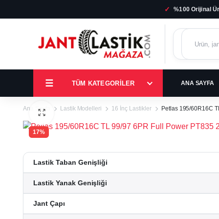
✓
%100 Orijinal Ü
TÜM KATEGORILER
ANA SAYFA
Ana Sayfa
Lastik Modelleri
16 İnç Lastikler
Petlas 195/60R16C TL
17%
Lastik Taban Genişliği
Lastik Yanak Genişliği
Jant Çapı