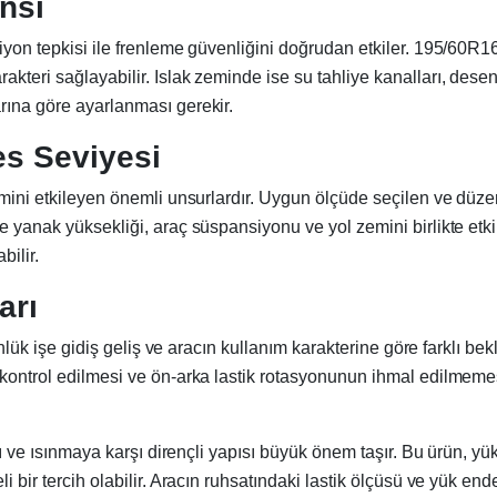
nsı
ksiyon tepkisi ile frenleme güvenliğini doğrudan etkiler. 195/60
rakteri sağlayabilir. Islak zeminde ise su tahliye kanalları, de
rına göre ayarlanması gerekir.
es Seviyesi
imini etkileyen önemli unsurlardır. Uygun ölçüde seçilen ve düzenl
e yanak yüksekliği, araç süspansiyonu ve yol zemini birlikte etki
ilir.
arı
günlük işe gidiş geliş ve aracın kullanım karakterine göre farklı be
 kontrol edilmesi ve ön-arka lastik rotasyonunun ihmal edilmemes
ığı ve ısınmaya karşı dirençli yapısı büyük önem taşır. Bu ürün, y
i bir tercih olabilir. Aracın ruhsatındaki lastik ölçüsü ve yük en