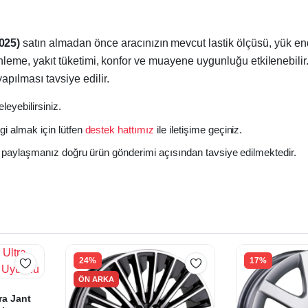
025)
satın almadan önce aracınızın mevcut lastik ölçüsü, yük ende
 frenleme, yakıt tüketimi, konfor ve muayene uygunluğu etkilenebi
apılması tavsiye edilir.
eleyebilirsiniz.
gi almak için lütfen
destek hattımız
ile iletişime geçiniz.
izi paylaşmanız doğru ürün gönderimi açısından tavsiye edilmektedir.
24%
17%
ÖN ARKA
ra Jant