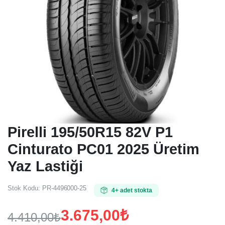
Pirelli 195/50R15 82V P1
Cinturato PC01 2025 Üretim
Yaz Lastiği
Stok Kodu:
PR-4496000-25
4+ adet stokta
3.675,00
₺
4.410,00
₺