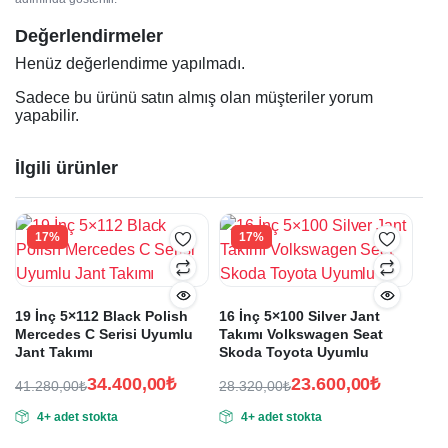
Değerlendirmeler
Henüz değerlendirme yapılmadı.
Sadece bu ürünü satın almış olan müşteriler yorum
yapabilir.
İlgili ürünler
17%
17%
19 İnç 5×112 Black Polish
16 İnç 5×100 Silver Jant
Mercedes C Serisi Uyumlu
Takımı Volkswagen Seat
Jant Takımı
Skoda Toyota Uyumlu
34.400,00
₺
23.600,00
₺
41.280,00
₺
28.320,00
₺
Orijinal
Şu
Orijinal
Şu
4+ adet stokta
4+ adet stokta
fiyat:
andaki
fiyat:
andaki
fiyat:
fiyat: