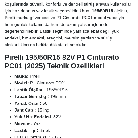
koşullarında güvenli, konforlu ve dengeli sürüş arayan kullanıcılar
için hazırlanmış yaz lastik seçeneğidir. Ürün;
195/50R15
ölçüsü,
Pirelli marka güvencesi ve P1 Cinturato PC01 model yapısıyla
hem günlük kullanımda hem de uzun yol sürüşlerinde
değerlendirilebilir. Lastik seçiminde yalnızca ebat değil; yük
endeksi, hız endeksi, araç tipi, mevsim şartları ve sürüş
alışkanlıkları da birlikte dikkate alınmalıdır.
Pirelli 195/50R15 82V P1 Cinturato
PC01 (2025) Teknik Özellikleri
Marka:
Pirelli
Model:
P1 Cinturato PC01
Lastik Ölçüsü:
195/50R15
Taban Genişliği:
195 mm
Yanak Oranı:
50
Jant Çapı:
15 inç
Yük / Hız Endeksi:
82V
Mevsim:
Yaz
Lastik Tipi:
Binek
DOT / Üretim Yılı:
2025