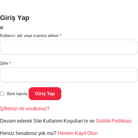
fiyat:
20.160,00₺.
16.800,00₺.
Giriş Yap
Kullanıcı adı veya e-posta adresi
*
Şifre
*
Giriş Yap
Beni hatırla
Şifrenizi mi unuttunuz?
Devam ederek Site Kullanım Koşulları’nı ve
Gizlilik Politikası
Henüz hesabınız yok mu?
Hemen Kayıt Olun