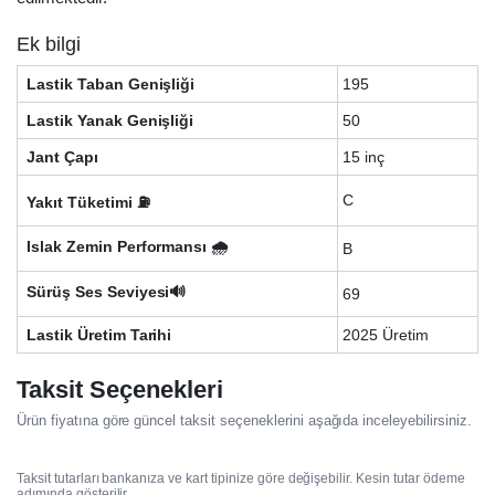
Ek bilgi
Lastik Taban Genişliği
195
Lastik Yanak Genişliği
50
Jant Çapı
15 inç
C
Yakıt Tüketimi ⛽
Islak Zemin Performansı 🌧️
B
Sürüş Ses Seviyesi🔊
69
Lastik Üretim Tarihi
2025 Üretim
Taksit Seçenekleri
Ürün fiyatına göre güncel taksit seçeneklerini aşağıda inceleyebilirsiniz.
Taksit tutarları bankanıza ve kart tipinize göre değişebilir. Kesin tutar ödeme
adımında gösterilir.