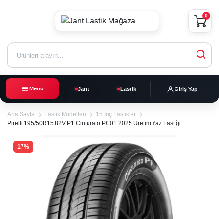
0
Menü
Jant
Lastik
Giriş Yap
Ana Sayfa
Lastik Modelleri
15 İnç Lastikler
Pirelli 195/50R15 82V P1 Cinturato PC01 2025 Üretim Yaz Lastiği
17%