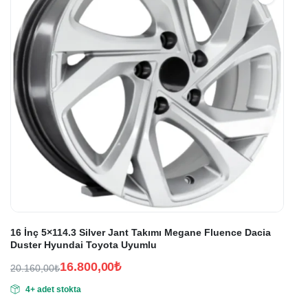
16 İnç 5×114.3 Silver Jant Takımı Megane Fluence Dacia
Duster Hyundai Toyota Uyumlu
16.800,00
₺
20.160,00
₺
Orijinal
Şu
4+ adet stokta
fiyat:
andaki