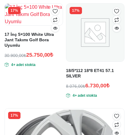
41.280,00₺.
28.320,00₺.
34.400,00₺.
23.600,00₺.
17%
17%
17 İnç 5×100 White Ultra
Jant Takımı Golf Bora
Uyumlu
25.750,00
₺
30.900,00
₺
Orijinal
Şu
4+ adet stokta
fiyat:
andaki
18/5*112 18*8 ET41 57.1
fiyat:
30.900,00₺.
SILVER
25.750,00₺.
6.730,00
₺
8.076,00
₺
Orijinal
Şu
4+ adet stokta
fiyat:
andaki
fiyat:
8.076,00₺.
6.730,00₺.
17%