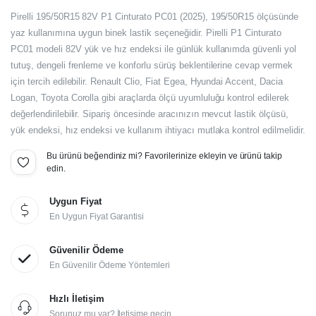
Orijinal
Şu
Pirelli 195/50R15 82V P1 Cinturato PC01 (2025), 195/50R15 ölçüsünde
fiyat:
andaki
yaz kullanımına uygun binek lastik seçeneğidir. Pirelli P1 Cinturato
PC01 modeli 82V yük ve hız endeksi ile günlük kullanımda güvenli yol
fiyat:
4.410,00₺.
tutuş, dengeli frenleme ve konforlu sürüş beklentilerine cevap vermek
3.675,00₺.
için tercih edilebilir. Renault Clio, Fiat Egea, Hyundai Accent, Dacia
Logan, Toyota Corolla gibi araçlarda ölçü uyumluluğu kontrol edilerek
değerlendirilebilir. Sipariş öncesinde aracınızın mevcut lastik ölçüsü,
yük endeksi, hız endeksi ve kullanım ihtiyacı mutlaka kontrol edilmelidir.
Bu ürünü beğendiniz mi? Favorilerinize ekleyin ve ürünü takip
edin.
Uygun Fiyat
En Uygun Fiyat Garantisi
Güvenilir Ödeme
En Güvenilir Ödeme Yöntemleri
Hızlı İletişim
Sorunuz mu var? İletişime geçin.