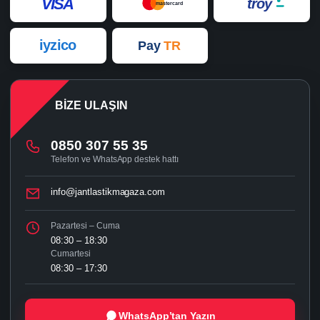
VISA
troy
mastercard
iyzico
Pay
TR
BIZE ULAŞIN
0850 307 55 35
Telefon ve WhatsApp destek hattı
info@jantlastikmagaza.com
Pazartesi – Cuma
08:30 – 18:30
Cumartesi
08:30 – 17:30
WhatsApp’tan Yazın